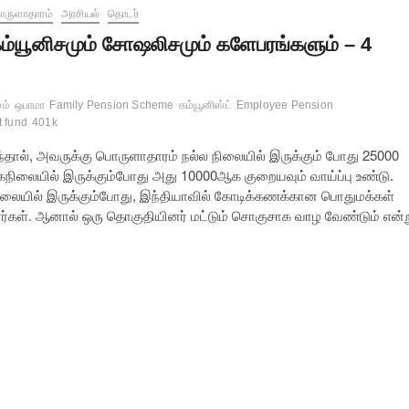
ருளாதாரம்
அரசியல்
தொடர்
ம்யூனிசமும் சோஷலிசமும் களேபரங்களும் – 4
ம்
ஒபாமா
Family Pension Scheme
கம்யூனிஸ்ட்
Employee Pension
t fund
401k
ிருந்தால், அவருக்கு பொருளாதாரம் நல்ல நிலையில் இருக்கும் போது 25000
கநிலையில் இருக்கும்போது அது 10000ஆக குறையவும் வாய்ப்பு உண்டு.
ிலையில் இருக்கும்போது, இந்தியாவில் கோடிக்கணக்கான பொதுமக்கள்
ார்கள். ஆனால் ஒரு தொகுதியினர் மட்டும் சொகுசாக வாழ வேண்டும் என்ற