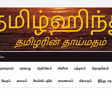
ள்ள
ுளாதாரம்
வரலாறு
ஆன்மிகம்
சினிமா
புத்தகம்
பிறமதங்கள்
வேதம்
சைவம்
கேள்வி-பதில்
வைணவம்
விவாதம்
இந்து மத