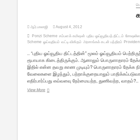
பொ
க
ஆர்.பாலாஜி
August 4, 2012
Ponzi Scheme
சம்பளக் கமிஷன்
புதிய ஓய்வூதியத் திட்டம்
சோஷலிஸ
Scheme
ஓய்வுதியம்
வட்டி விகிதம்
அரசாங்கக் கடன் பத்திரம்
Providen
.. “புதிய ஓய்வூதிய திட்டத்தின்” மூலம் ஓய்வூதியம் பெற்ற
ரூபாயாக கிடைத்திருக்கும். ஆனாலும் பொருளாதாரம் தேக்
இதில் என்ன தவறு காண முடியும்? பொருளாதாரம் தேக்க ந
வேலைகளை இழந்தும், பற்றாக்குறையாலும் பாதிக்கப்படுவ
எதிர்பார்ப்பது எவ்வளவு நேர்மையற்ற, துணிவற்ற, வாதம்?..
கம்யூனிசமும்
View More
சோஷலிசமும்
களேபரங்களும்
–
4