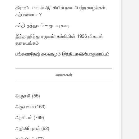
திராவிட மாடல் ஆட்சியில் நடைபெற்ற ஊழல்கள்
கற்பனையா ?
சக்தி தத்துவம் – ஜடாயு உரை
இந்த ஹிந்து சமூகம்: கல்கியின் 1936 விகடன்
தலையங்கம்
பங்களாதேஷ் கலவரமும் இந்தியாவின்பாதுகாப்பும்
வகைகள்
அஞ்சலி
(55)
அனுபவம்
(163)
அரசியல்
(769)
அறிவிப்புகள்
(92)
அறிவியல்
(57)