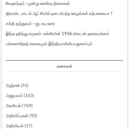
வேதாந்தம் : மூன்று உணர்வு நிலைகள்
திராவிட மாடல் ஆட்சியில் நடைபெற்ற ஊழல்கள் கற்பனையா ?
சக்தி தத்துவம் – ஜடாயு உரை
இந்த ஹிந்து சமூகம்: கல்கியின் 1936 விகடன் தலையங்கம்
பங்களாதேஷ் கலவரமும் இந்தியாவின்பாதுகாப்பும்
வகைகள்
அஞ்சலி
(55)
அனுபவம்
(163)
அரசியல்
(769)
அறிவிப்புகள்
(92)
அறிவியல்
(57)