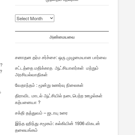
முந்தைய
பதிவுகள்
அண்மையவை
சனாதன தர்ம சர்ச்சை: ஒரு முழுமையான பார்வை
ே?
சட்டத்தை மதிக்காத ஆட்சியாளர்கள் மற்றும்
?
அரசியல்வாதிகள்
வேதாந்தம் : மூன்று உணர்வு நிலைகள்
த
திராவிட மாடல் ஆட்சியில் நடைபெற்ற ஊழல்கள்
கற்பனையா ?
சக்தி தத்துவம் – ஜடாயு உரை
இந்த ஹிந்து சமூகம்: கல்கியின் 1936 விகடன்
தலையங்கம்