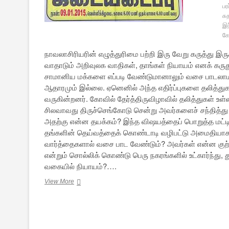
பர
சு
இந
கோ
நாவலாசிரியரின் எழுத்துரிமை பற்றி இரு வேறு கருத்து இ
வாதாடும் அறிவுலக வாதிகள், தாங்கள் நியாயம் எனக் கரு
சாமானிய மக்களை எப்படி வேண்டுமானாலும் வசை பாடலா
ஆதாரமும் இல்லை. ஏனெனில் அந்த எதிர்ப்புகளை தலித்துக
வருகின்றனர். கோவில் தேர்த்திருவிழாவில் தலித்துகள் உ
சிலவாவது திருச்செங்கோடு சென்று அவர்களைச் சந்தித்து
அதற்கு என்ன தயக்கம்? இந்த விஷயத்தைப் பொறுத்த மட்டி
தங்களின் தெய்வத்தைக் கொண்டாடி வழிபட்டு அமைதியாக 
வார்த்தைகளால் வசை பாட வேண்டும்? அவர்கள் என்ன குற்றத
என்றும் சொல்லிக் கொண்டு பெரு நகரங்களில் உட்கார்ந்து, 
வகையில் நியாயம்?….
பெருமாள்
View More
முருகன்
விவகாரம்:
அறிவுலகவாதிகளும்,
சாமானிய
மக்களும்