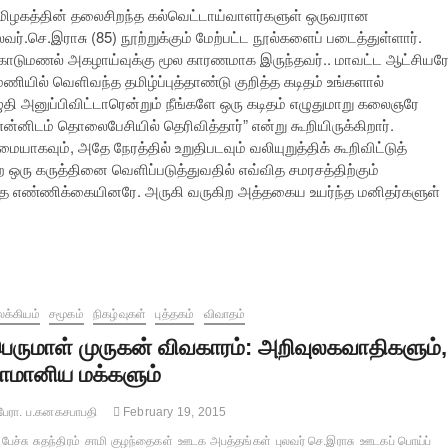
மிழகத்தின் தலைசிறந்த கல்வெட்டாய்வாளர்களுள் ஒருவரான
லவர்.செ.இராசு (85) நூற்றுக்கும் மேற்பட்ட நூல்களைப் படைத்துள்ளார்.
ொடுமணல் அகழாய்வுக்கு மூல காரணமாக இருந்தவர்.. மாவட்ட ஆட்சியர
னமணியில் வெளிவந்த தமிழ்ப்புத்தாண்டு குறித்த கடிதம் உங்களால்
தி அனுப்பிவிட்டாரென்றும் நீங்களே ஒரு கடிதம் எழுதுமாறு கலைஞரே
னிடம் தொலைபேசியில் தெரிவித்தார்” என்று கூறியிருக்கிறார்.
யாகவும், அதே நேரத்தில் உறுதிபடவும் வலியுறுத்திக் கூறிவிட்டுத்
ிற ஒரு கருத்தினை வெளிப்படுத்துவதில் எவ்வித சமரசத்திற்கும்
ைந்த எண்ணிக்கையினரே. அருகி வருகிற அத்தகைய உயர்ந்த மனிதர்களுள்
க்கியம்
சமூகம்
நிகழ்வுகள்
புத்தகம்
விவாதம்
ெருமாள் முருகன் விவகாரம்: அறிவுலகவாதிகளும்,
ாமானிய மக்களும்
ேரா. ப.கனகசபாபதி
February 19, 2015
பேச்சு சுதந்திரம்
சாமி குழந்தைகள்
ஊடக அபத்தங்கள்
புலவர் செ.இராசு
ஊடகப் பொய்ப்