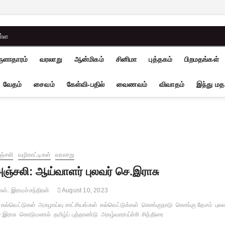
ள்ள
ுளாதாரம்
வரலாறு
ஆன்மிகம்
சினிமா
புத்தகம்
பிறமதங்கள்
வேதம்
சைவம்
கேள்வி-பதில்
வைணவம்
விவாதம்
இந்து மத
்சலி
வழிகாட்டிகள்
வரலாறு
ஞ்சலி: ஆய்வாளர் புலவர் செ.இராசு
ஸ். இராமச்சந்திரன்
August 10, 2023
கல்வெட்டுகள்
அகழாய்வு சாட்சியங்கள்
கல்வெட்டுக்கள்
கொங்குநாடு
கொங்கு தேசம்
புலவ
.இராசு
கொடுமணல்
தமிழ்ப் புத்தாண்டு
அகழ்வாராய்ச்சி
சித்திரை