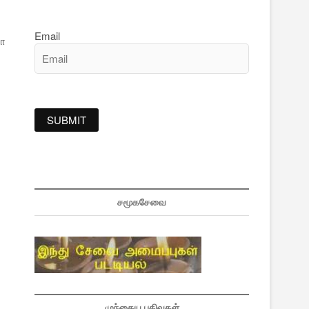
Email
ோ
சமூகசேவை
முந்தைய பதிவுகள்