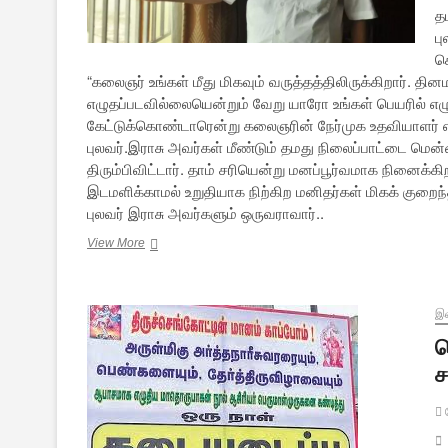
த
பு
க
“கலைஞர் உங்கள் மீது மிகவும் வருத்தத்திலிருக்கிறார். தி
எழுதப்படவில்லையென்றும் வேறு யாரோ உங்கள் பெயரில் எழு
கேட்டுக்கொண்டாரென்று கலைஞரின் நேர்முக உதவியாளர் என்
புலவர்.இராசு அவர்கள் மீண்டும் தமது நிலைப்பாட்டை மென்மை
திரும்பிவிட்டார். தாம் சரியென்று மனப்பூர்வமாக நினைக்க
இடமளிக்காமல் உறுதியாக நிற்கிற மனிதர்கள் மிகக் குற
புலவர் இராசு அவர்களும் ஒருவராவார்..
அஞ்சலி:
View More
ஆய்வாளர்
புலவர்
செ.இராசு
இல
ப
ச
ப