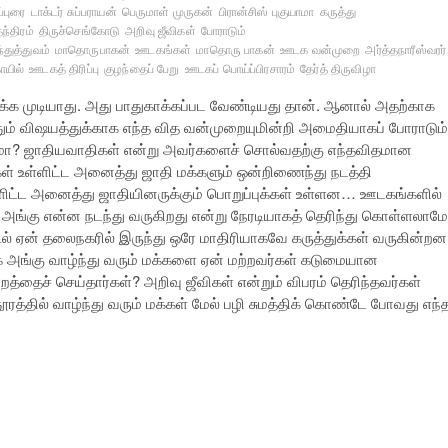
ப்புரை
டாக்டர் சுப்பராயன்
பெருமாள் முருகன்
பிரான்சிஸ் புகுயாமா
கருத்து
தந்திரம்
திருச்செங்கோடு
அறிவு ஜீவிகள்
போராடும்
்துத்துவம்
மாதொருபாகன்
ஊடகங்கள்
மாதொரு பாகன்
ஊடக வன்முறை
அர்த்தநாரீஸ்வரர்
யில்
ஊடகத் திரிப்பு
குழந்தைப் பேறு
ஊடகப் பொய்ப்பிரசாரம்
தேர்த் திருவிழா
ருக்க முடியாது. அது பாதுகாக்கப்பட வேண்டியது தான். ஆனால் அதற்காக
தும் விஷயத்துக்காக எந்த வித வன்முறையுமின்றி அமைதியாகப் போராடும்
மா? ஜாதியவாதிகள் என்று அவர்களைச் சொல்வதற்கு எந்தவிதமான
ள் உள்ளிட்ட அனைத்து ஜாதி மக்களும் ஒன்றிணைந்து நடத்தி
ள்ளிட்ட அனைத்து ஜாதியினருக்கும் பொறுப்புக்கள் உள்ளன… ஊடகங்களில்
 அங்கு என்ன நடந்து வருகிறது என்று நேரடியாகத் தெரிந்து கொள்ளலாம
ல் ஏன் தலைநகரில் இருந்து ஒரே மாதிரியாகவே கருத்துக்கள் வருகின்றன
அங்கு வாழ்ந்து வரும் மக்களை ஏன் மற்றவர்கள் கடுமையான
்தைச் செய்தார்கள்? அறிவு ஜீவிகள் என்றும் விபரம் தெரிந்தவர்கள்
தூரத்தில் வாழ்ந்து வரும் மக்கள் மேல் பழி சுமத்திக் கொண்டே போவது எந்