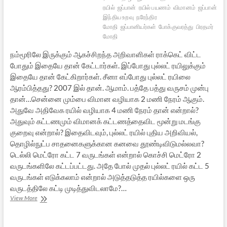
ரயில்
ஜப்பான்
ரயில் பயணம்
விமானம்
ஜப்பான்
இந்திய உறவு
நரேந்திர
மோதி
ஜப்பானியர்கள்
போக்குவரத்து
பிரதமர்
மோதி
நம்மூரிலே இருக்கும் ஆகச்சிறந்த அறிவாளிகள் ராக்கெட் விட்ட
போதும் இதையே தான் கேட்டார்கள். இப்போது புல்லட் ரயிலுக்கும்
இதையே தான் கேட்கிறார்கள். சீனா எப்போது புல்லட் ரயிலை
ஆரம்பித்தது? 2007 இல் தான். ஆமாம். பத்தே பத்து வருசம் முன்பு
தான்…சென்னை மும்பை விமான வழியாக 2 மணி நேரம் ஆகும்.
அதுவே அதிவேக ரயில் வழியாக 4 மணி நேரம் தான் என்றால்?
அதுவும் கட்டணமும் விமானக் கட்டணத்தைவிட மூன்று மடங்கு
குறைவு என்றால்? இதைவிடவும், புல்லட் ரயில் புதிய அறிவியல்,
தொழில்நுட்ப சாதனைகளுக்கான கனவை தூண்டிவிடுமல்லவா?
டெல்லி மெட்ரோ கட்ட 7 வருடங்கள் என்றால் கொச்சி மெட்ரோ 2
வருடங்களிலே கட்டப்பட்டது. அதே போல் முதல் புல்லட் ரயில் கட்ட 5
வருடங்கள் எடுக்கலாம் என்றால் அடுத்தடுத்த ரயில்களை ஒரு
வருடத்திலே கட்டி முடித்துவிடலாமே?…
புல்லட்
View More
ரயில்
எனும்
பெருங்கனவு