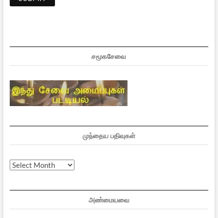
சமூகசேவை
முந்தைய பதிவுகள்
முந்தைய
பதிவுகள்
அண்மையவை