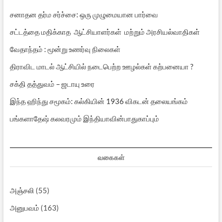
சனாதன தர்ம சர்ச்சை: ஒரு முழுமையான பார்வை
சட்டத்தை மதிக்காத ஆட்சியாளர்கள் மற்றும் அரசியல்வாதிகள்
வேதாந்தம் : மூன்று உணர்வு நிலைகள்
திராவிட மாடல் ஆட்சியில் நடைபெற்ற ஊழல்கள் கற்பனையா ?
சக்தி தத்துவம் – ஜடாயு உரை
இந்த ஹிந்து சமூகம்: கல்கியின் 1936 விகடன் தலையங்கம்
பங்களாதேஷ் கலவரமும் இந்தியாவின்பாதுகாப்பும்
வகைகள்
அஞ்சலி
(55)
அனுபவம்
(163)