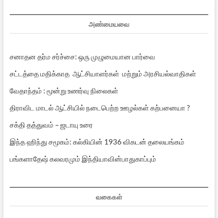
அண்மையவை
சனாதன தர்ம சர்ச்சை: ஒரு முழுமையான பார்வை
சட்டத்தை மதிக்காத ஆட்சியாளர்கள் மற்றும் அரசியல்வாதிகள்
வேதாந்தம் : மூன்று உணர்வு நிலைகள்
திராவிட மாடல் ஆட்சியில் நடைபெற்ற ஊழல்கள் கற்பனையா ?
சக்தி தத்துவம் – ஜடாயு உரை
இந்த ஹிந்து சமூகம்: கல்கியின் 1936 விகடன் தலையங்கம்
பங்களாதேஷ் கலவரமும் இந்தியாவின்பாதுகாப்பும்
வகைகள்