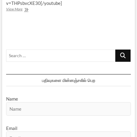
v=THPsbvcXE30[/youtube]
ஹரஹர
View More
மஹாதேவ்
Search
…
பதிவுகளை மின்னஞ்சலில் பெற
Name
Email