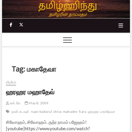
Skip
to
content
facebook
twitter
Tag:
மகாதேவா
வீடியோ
ஹரஹர மஹாதேவ்
எஸ்.கே
May 8, 2009
நான் கடவுள்
naan kadavul
shiva
mahadev
hara
ஹரஹர
மகாதேவா
சிவோஹம், சிவோஹம். ருத்ர நாமம் பஜேஹம்!
[youtube]https://www.youtube.com/watch?