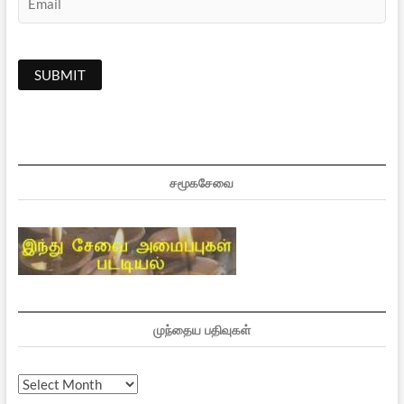
சமூகசேவை
முந்தைய பதிவுகள்
முந்தைய
பதிவுகள்