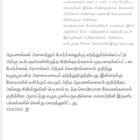
பயங்கரவாதம்
மராட்டா
மராட்டா படையெடுப்பு
கிற
மிஷனரிகள்
இந்திய கிறிஸ்தவர்கள்
கோவாவில் போர்
அக்கிரமம்
கிறிஸ்தவ மதவெறி
கொலைகாரக்
கிறிஸ்தவம்
கிறிஸ்தவ
கொடுமைகள்
போர்ச்சுகீசியர்
பாகன்கள்
இங்க்வி
ஆதிக்கம்
போப்
கத்தோலிக்க மதவெறி ஆட்சி
கோ
இன்குசிஷன்
கத்தோலிக்கம்
கிறிஸ்தவ
வன்முறை
கோவா
கோவாவில் இந்து ஆலய ஒழிப்பு
ஆவணங்கள் அனைத்தும் போர்ச்சுகலுக்கு எடுத்துச்செல்லப்பட்டு
அங்கு உயர்பதவிகளிலிருந்த கிறிஸ்தவர்களால் மூடிமறைக்கப்பட்டன.
போர்ச்சுகல் அரசாங்கம் அந்தக் கொடூரங்களைக் குறித்து
எழுதமுயன்ற அனைவரையும் தடுத்துநிறுத்தியது. இன்றைக்கு
கோவாவில் வசிக்கும் எவரும் அந்த ஆவணங்களைக் குறித்தோ,
அல்லது கிறிஸ்துவின் பெயரால் நடந்த கொடூரமான கேவலங்களைக்
குறித்தோ ஆராய்ந்து எழுத முன்வருவதில்லை. வரலாற்றின் இருண்ட
பக்கங்களில் சென்று மறைந்துவிட்டது,
கொலைகாரக்
View More
கிறிஸ்தவம்
–
8