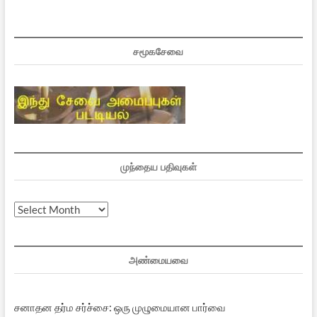
சமூகசேவை
முந்தைய பதிவுகள்
முந்தைய
பதிவுகள்
அண்மையவை
சனாதன தர்ம சர்ச்சை: ஒரு முழுமையான பார்வை