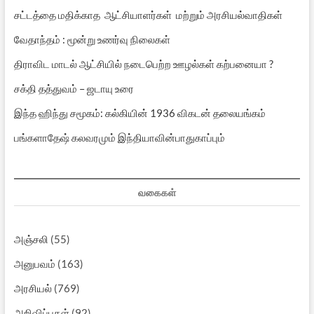
சட்டத்தை மதிக்காத ஆட்சியாளர்கள் மற்றும் அரசியல்வாதிகள்
வேதாந்தம் : மூன்று உணர்வு நிலைகள்
திராவிட மாடல் ஆட்சியில் நடைபெற்ற ஊழல்கள் கற்பனையா ?
சக்தி தத்துவம் – ஜடாயு உரை
இந்த ஹிந்து சமூகம்: கல்கியின் 1936 விகடன் தலையங்கம்
பங்களாதேஷ் கலவரமும் இந்தியாவின்பாதுகாப்பும்
வகைகள்
அஞ்சலி
(55)
அனுபவம்
(163)
அரசியல்
(769)
அறிவிப்புகள்
(92)