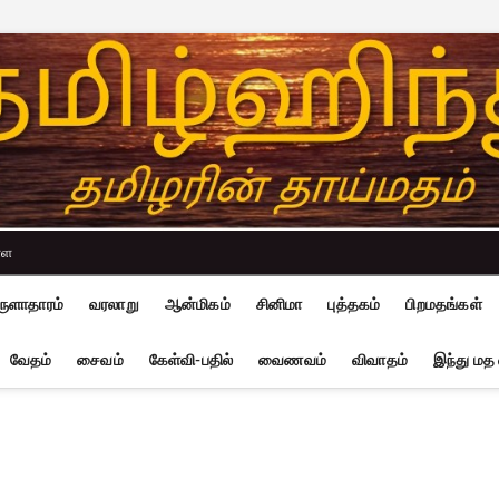
்ள
ுளாதாரம்
வரலாறு
ஆன்மிகம்
சினிமா
புத்தகம்
பிறமதங்கள்
வேதம்
சைவம்
கேள்வி-பதில்
வைணவம்
விவாதம்
இந்து மத