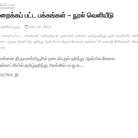
ிவிப்புகள்
றைக்கப் பட்ட பக்கங்கள் – நூல் வெளியீடு
ஆசிரியர் குழு
July 10, 2014
மறைக்கப்பட்ட பக்கங்கள்
மனிதநேயம்
மூன்றாம் பாலினம்
தமிழ்ஹிந்து
நூல் வெளியீடு
மன
ிமை
புத்தக வெளியீடு
ஹிந்து ஆன்மீகம் மற்றும் சேவைக் கண்காட்சி
வானதி சீனிவாசன்
கோ
்கர்
ென்னை திருவான்மியூரில் நடைபெறும் ஹிந்து ஆன்மிக சேவை
்காட்சியில் தமிழ்ஹிந்து அரங்கில் பா.ஜ.க.…
மறைக்கப்
ew More
பட்ட
பக்கங்கள்
–
நூல்
வெளியீடு