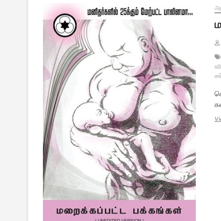
அற
ம
உர
சங
ச
கண
Vi