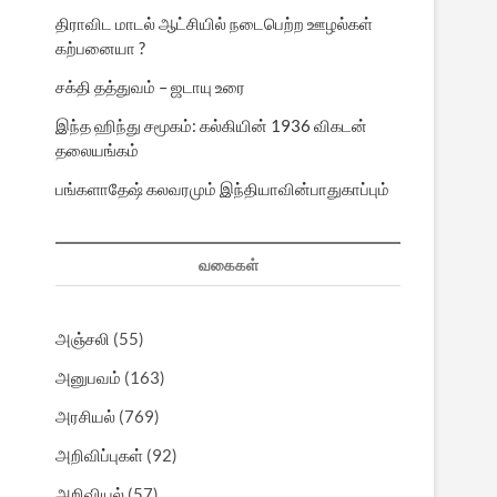
திராவிட மாடல் ஆட்சியில் நடைபெற்ற ஊழல்கள்
கற்பனையா ?
சக்தி தத்துவம் – ஜடாயு உரை
இந்த ஹிந்து சமூகம்: கல்கியின் 1936 விகடன்
தலையங்கம்
பங்களாதேஷ் கலவரமும் இந்தியாவின்பாதுகாப்பும்
வகைகள்
அஞ்சலி
(55)
அனுபவம்
(163)
அரசியல்
(769)
அறிவிப்புகள்
(92)
அறிவியல்
(57)