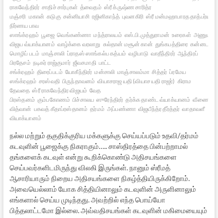
ராகவேந்திரர்
சாதிச் சார்புகள்
த்வைதம்
ஸ்ரீ க்ருஷ்ண சாரித்ர
மஞ்சரி
மகான்
கடுகு
சன்னியாசி
ரஜினிகாந்த்
புவனகிரி
ஸ்ரீ மன்மஹாபாரத தாத்பர்ய
நிர்ணய பாவ
ஸாங்க்ரஹம்
பூஜை
வெங்கண்ணா
மந்த்ராலயம்
எஸ்.பி.முத்துராமன்
உரைகள்
அணுமத்
விஜய வ்யாக்யானம்
வாழ்க்கை வரலாறு
சுல்தான் மசூன் கான்
துங்கபத்திரை
கன்னட
மொழிப் படம்
மாஞ்சாலி
ப்ராதஸ் ஸாங்கல்ப கத்யம்
வழிபாடு
வாதீந்திரர்
ஆந்திரப்
பிரதேசம்
நடிகர் ராஜ்குமார்
ஜீவசமாதி
பாட்ட
சங்க்ரஹம்
திரைப்படம்
யோகீந்திரர்
மன்சாலி
மாஞ்சாலம்மா
சித்தர்
ப்ரமேய
ஸங்க்ரஹம்
சரஸ்வதி
பிருந்தாவனம்
வியாசராஜ யதி (வியாச யதி ராஜர்)
கிராம
தேவதை
ஸ்ரீ ராகவேந்திர விஜயம்
வேத
பிரஸ்தனம்
கும்பகோணம்
பிச்சாலய
ஸுரேந்திரர்
தர்க்க தாண்ட வ்யாக்யானம்
வீணை
வித்வான்
பகவத் கீதாப்ரஸ்தானம்
தர்மம்
அப்பண்ணா
விஜயீந்த்ர தீர்த்தர்
வாதாவளீ
வியாக்யானம்
நல்ல மற்றும் தகுதிக்குரிய மக்களுக்கு செய்யப்படும் உதவி/தர்மம்
கடவுளின் பூஜைக்கு நிகராகும்….. சாஸ்திரத்தை பின்பற்றாமல்
தங்களைக் கடவுள் என்று கூறிக்கொண்டு அதிசயங்களை
செய்பவர்களிடமிருந்து விலகி இருங்கள். நானும் ஸ்ரீமத்
ஆசாரியாரும் நிறைய அதிசயங்களை நிகழ்த்தியிருக்கிறோம்.
அவையெல்லாம் யோக சித்தியினாலும் கடவுளின் அருளினாலும்
எங்களால் செய்ய முடிந்தது. அவற்றில் எந்த பொய்யோ
பித்தலாட்டமோ இல்லை. அவ்வதிசயங்கள் கடவுளின் மகிமையையும்