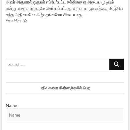
அவர் அருளால் ஒருவர் எப்பேற்பட்ட சக்திகளை அடைய முடியும்
என்று பறை சாற்றவுமே செய்யப்பட்டது. சரியான ஞானத்தை மிஞ்சிய
எந்த அதிசயமோ அற்புதங்களோ கிடையாது….
ஸ்ரீ
View More
ராகவேந்திரர்
என்னும்
சன்னியாசி
Search
…
பதிவுகளை மின்னஞ்சலில் பெற
Name