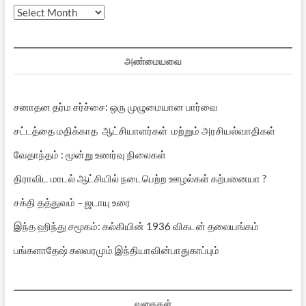
முந்தைய
பதிவுகள்
அண்மையவை
சனாதன தர்ம சர்ச்சை: ஒரு முழுமையான பார்வை
சட்டத்தை மதிக்காத ஆட்சியாளர்கள் மற்றும் அரசியல்வாதிகள்
வேதாந்தம் : மூன்று உணர்வு நிலைகள்
திராவிட மாடல் ஆட்சியில் நடைபெற்ற ஊழல்கள் கற்பனையா ?
சக்தி தத்துவம் – ஜடாயு உரை
இந்த ஹிந்து சமூகம்: கல்கியின் 1936 விகடன் தலையங்கம்
பங்களாதேஷ் கலவரமும் இந்தியாவின்பாதுகாப்பும்
வகைகள்