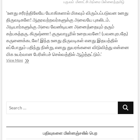
பருவம்
மீனாட்சி அம்மை பிள்ளைத்தமிழ்
‘உனது சரீரத்திலேயே யோகிகளால் மிகவும் விரும்பப்படுவன உனது
திருவடிகளே! ஆதரவற்றவர்களுக்கு அவையே புகலிடம்.
அடியார்களுக்கு அவை வேண்டியன அனைத்தையும் தரும்
கற்பகத்தரு. கிருஷ்ணா! குருவாயூரில் உறைபவனே! (பவனபுரபதே)
கருணைக்கடலே! இந்த உனது திருவடிகள் எனது இதயத்தில்
எப்போதும் பதிந்து நின்று, எனது துயரங்களை விடுவித்து என்னை
மிக உயர்வான பேரின்பச் செல்வத்தில் ஆழ்த்தட்டும்.’
குழவி
View More
மருங்கினும்
கிழவதாகும்
–
6
Search
…
பதிவுகளை மின்னஞ்சலில் பெற