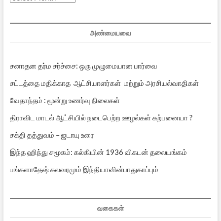
பதிவுகள்
அண்மையவை
சனாதன தர்ம சர்ச்சை: ஒரு முழுமையான பார்வை
சட்டத்தை மதிக்காத ஆட்சியாளர்கள் மற்றும் அரசியல்வாதிகள்
வேதாந்தம் : மூன்று உணர்வு நிலைகள்
திராவிட மாடல் ஆட்சியில் நடைபெற்ற ஊழல்கள் கற்பனையா ?
சக்தி தத்துவம் – ஜடாயு உரை
இந்த ஹிந்து சமூகம்: கல்கியின் 1936 விகடன் தலையங்கம்
பங்களாதேஷ் கலவரமும் இந்தியாவின்பாதுகாப்பும்
வகைகள்