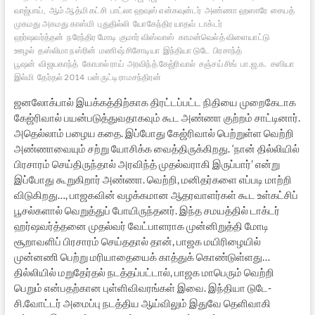
வாஜ்பாய்,
ஆம் ஆத்மி கட்சி
பாட்லா ஹவுஸ் என்கவுன்டர்
அண்ணா ஹஸாரே
சையத்
முகமது அகமது காஸ்மி
புதுதில்லி
யோகேந்திர யாதவ்
டாக்டர்
ஹர்ஷவர்த்தன்
நரேந்திர மோடி
குமார் விஸ்வாஸ்
காமன்வெல்த் விளையாட்டு
ஊழல்
தஸ்லிமா நஸ்ரின்
மணிஷ் சிசோடியா
இந்தியா டுடே
பிரசாந்த்
பூஷன்
விஜயகாந்த்
கோபால் ராய்
அரவிந்த் கேஜ்ரிவால்
சஞ்சய் சிங்
பா.ஜ.க.
சஸியா
இல்மி
தேர்தல் 2014
பன்ருட்டி ராமசந்திரன்
ஜனலோக்பால் இயக்கத்திற்காக திரட்டப்பட்ட நிதியை முறைகேடாக
கேஜ்ரிவால் பயன்படுத்துவதாகவும் கூட அண்ணா குற்றம் சாட்டினார்.
அதெல்லாம் பழைய கதை. இப்போது கேஜ்ரிவால் பெற்றுள்ள வெற்றி
அண்ணாவையும் சற்று யோசிக்க வைத்திருக்கிறது. ‘நான் தில்லியில்
பிரசாரம் செய்திருந்தால் அரவிந்த் முதல்வராகி இருப்பார்’ என்று
இப்போது கூறுகிறார் அண்ணா. வெற்றி, மனிதர்களை எப்படி மாற்றி
விடுகிறது…, பாஜகவின் வழக்கமான ஆதரவாளர்கள் கூட உள்கட்சிப்
பூசல்களால் வெறுத்துப் போயிருந்தனர். இந்த சமயத்தில் டாக்டர்
ஹர்ஷவர்த்தனை முதல்வர் வேட்பாளராக முன்னிறுத்தி மோடி
சூறாவளிப் பிரசாரம் செய்ததால் தான், பாஜக மயிரிழையில்
முன்னணி பெற்று மரியாதையைக் காத்துக் கொண்டுள்ளது…
தில்லியில் மறுதேர்தல் நடத்தப்பட்டால், பாஜக மாபெரும் வெற்றி
பெறும் என்பதற்கான புள்ளிவிவரங்கள் இவை. இந்தியா டுடே-
சி.வோட்டர் அமைப்பு நடத்திய ஆய்விலும் இதுவே தெளிவாகி