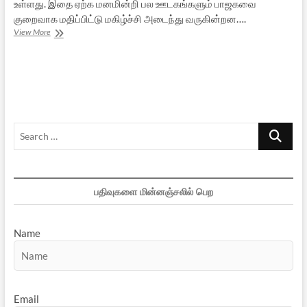
உள்ளது. இதை ஏற்க மனமின்றி பல ஊடகங்களும் பாஜகவை
குறைவாக மதிப்பிட்டு மகிழ்ச்சி அடைந்து வருகின்றன….
ஆம்
View More
ஆத்மி
கட்சியின்
வெற்றியும்
விளைவுகளும்
Search
…
பதிவுகளை மின்னஞ்சலில் பெற
Name
Email