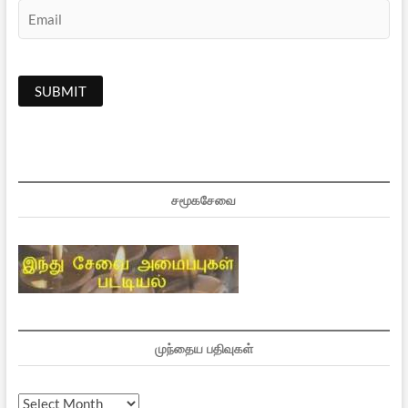
சமூகசேவை
முந்தைய பதிவுகள்
முந்தைய