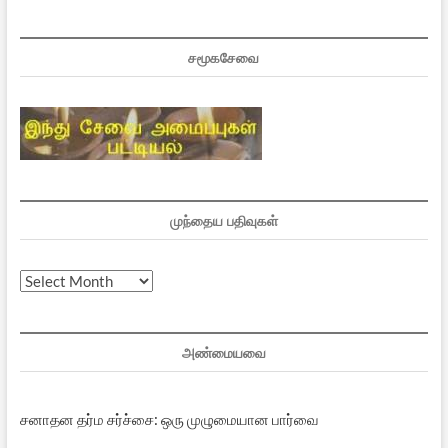
சமூகசேவை
முந்தைய பதிவுகள்
முந்தைய
பதிவுகள்
அண்மையவை
சனாதன தர்ம சர்ச்சை: ஒரு முழுமையான பார்வை