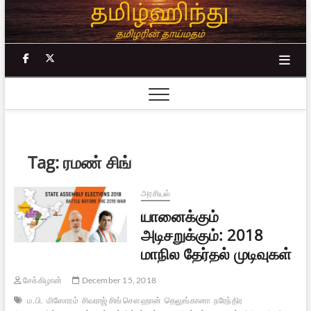
Skip
to
content
facebook
twitter
Tag:
ரமண் சிங்
அரசியல்
யானைக்கும்
அடிசறுக்கும்: 2018
மாநில தேர்தல் முடிவுகள்
சேக்கிழான்
December 15, 2018
ம.பி.
மிஸோரம்
சிவராஜ் சிங் சௌஹான்
தெலுங்கானா
நரேந்திர