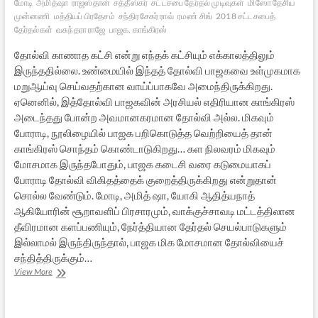
மோடி
அமித்ஷா
ராஜஸ்தான்
சத்தீஸ்கர்
சட்டசபை தேர்தல் முடிவுகள்
மிஸோ தேசிய
முன்னணி
மத்தியப் பிரதேசம்
சந்திரசேகர் ராவ்
ரமண் சிங்
2018 சட்டசபைத்
தேர்தல்கள்
வசுந்தரா ராஜே
பாஜக. காங்கிரஸ்
தோல்வி காணாத கட்சி என்று எந்தக் கட்சியும் எக்காலத்திலும்
இருந்ததில்லை. உண்மையில் இந்தத் தோல்வி பாஜகவை உள்முகமாக
மறுஆய்வு செய்வதற்கான வாய்ப்பாகவே அமைந்திருக்கிறது.
ஏனெனில், இத்தோல்வி பாஜகவின் அரசியல் எதிரியான காங்கிரஸ்
அடைந்தது போன்ற அவமானகரமான தோல்வி அல்ல. மிகவும்
போராடி, நூலிழையில் பாஜக பறிகொடுத்த வெற்றியைத் தான்
காங்கிரஸ் சொந்தம் கொண்டாடுகிறது… கள நிலவரம் மிகவும்
மோசமாக இருந்தபோதும், பாஜக கடைசி வரை கடுமையாகப்
போராடி தோல்வி விகிதத்தைக் குறைத்திருக்கிறது என்றுதான்
சொல்ல வேண்டும். மோடி, அமித் ஷா, யோகி ஆதித்யநாத்
ஆகியோரின் சூறாவளிப் பிரசாரமும், வாக்குச்சாவடி மட்டத்திலான
தீவிரமான களப்பணியும், நேர்த்தியான தேர்தல் செயல்பாடுகளும்
இல்லாமல் இருந்திருந்தால், பாஜக மிக மோசமான தோல்வியைச்
சந்தித்திருக்கும்…
யானைக்கும்
View More
அடிசறுக்கும்:
2018
மாநில