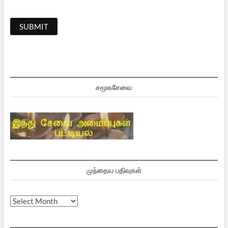
சமூகசேவை
முந்தைய பதிவுகள்
முந்தைய
பதிவுகள்