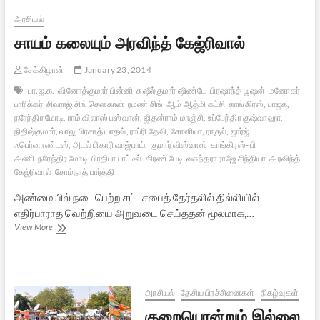
தேர்தல்
முடிவுகள்
அரசியல்
சாயம் கலையும் அரவிந்த் கேஜ்ரிவால்
சேக்கிழான்
January 23, 2014
பா.ஜ.க.
வினோத்குமார் பின்னி
சுஷீல்குமார் ஷிண்டே
பிரஷாந்த் பூஷன்
மனோகர்
பாரிக்கர்
சிவராஜ் சிங் சௌகான்
ரமண் சிங்
ஆம் ஆத்மி கட்சி
காங்கிரஸ், பாஜக,
நரேந்திர மோடி, ராம் விலாஸ் பஸ்வான், ஜிதன்ராம் மாஞ்சி, உப்பேந்திர குஷ்வாஹா,
நிதிஷ்குமார், லாலு பிரசாத் யாதவ், ராப்ரி தேவி, சோனியா, ராகுல், ஜார்ஜ்
ஃபெர்னாண்டஸ், அடல் பிகாரி வாஜ்பாய்,
குமார் விஸ்வாஸ்
காங்கிரஸ்- பி
அணி
நரேந்திர மோடி
பிரதிபா பாட்டீல்
கிரண் பேடி
வசுந்தரா ராஜே சிந்தியா
அரவிந்த்
கேஜ்ரிவால்
சோம்நாத் பார்த்தி
அண்மையில் நடைபெற்ற சட்டசபைத் தேர்தலில் தில்லியில்
எதிர்பாராத வெற்றியை அறுவடை செய்ததன் மூலமாக,…
சாயம்
View More
கலையும்
அரவிந்த்
கேஜ்ரிவால்
அரசியல்
தேசிய பிரச்சினைகள்
நிகழ்வுகள்
குறையொன்றும் இல்லை