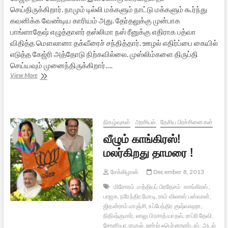
செய்திருக்கிறார். நாமும் டில்லி மக்களும் நாட்டு மக்களும் கூர்ந்து
கவனிக்க வேண்டிய காரியம் அது. தேர்தலுக்கு முன்பாக
பாங்ளாதேஷ் எழுத்தாளர் தஸ்லிமா நஸ் ரீனுக்கு எதிராக பத்வா
விதித்த மௌலானா தக்வீரைச் சந்தித்தார். ஊழல் எதிர்ப்பை கையில்
எடுத்த கேஜ்ரி அத்தோடு நிற்கவில்லை. முஸ்லிம்களை திருப்தி
செய்யவும் முனைந்திருக்கிறார்….
குறையொன்றும்
View More
இல்லை
நிகழ்வுகள்
அரசியல்
தேசிய பிரச்சினைகள்
வீழும் காங்கிரஸ்!
மலர்கிறது தாமரை !
சேக்கிழான்
December 8, 2013
மிசோரம்
மத்தியப் பிரதேசம்
காங்கிரஸ்,
பாஜக, நரேந்திர மோடி, ராம் விலாஸ் பஸ்வான்,
ஜிதன்ராம் மாஞ்சி, உப்பேந்திர குஷ்வாஹா,
நிதிஷ்குமார், லாலு பிரசாத் யாதவ், ராப்ரி தேவி,
சோனியா, ராகுல், ஜார்ஜ் ஃபெர்னாண்டஸ், அடல்