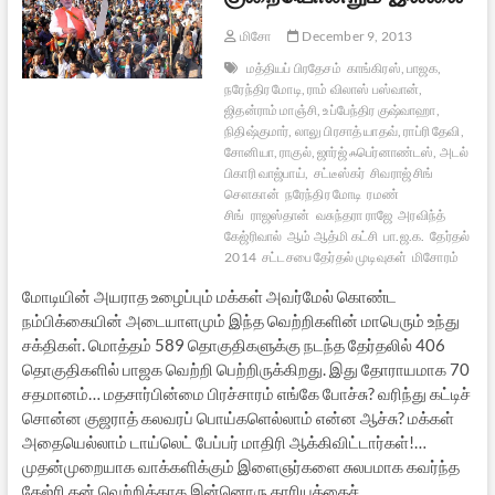
மிசோ
December 9, 2013
மத்தியப் பிரதேசம்
காங்கிரஸ், பாஜக,
நரேந்திர மோடி, ராம் விலாஸ் பஸ்வான்,
ஜிதன்ராம் மாஞ்சி, உப்பேந்திர குஷ்வாஹா,
நிதிஷ்குமார், லாலு பிரசாத் யாதவ், ராப்ரி தேவி,
சோனியா, ராகுல், ஜார்ஜ் ஃபெர்னாண்டஸ், அடல்
பிகாரி வாஜ்பாய்,
சட்டீஸ்கர்
சிவராஜ் சிங்
சௌகான்
நரேந்திர மோடி
ரமண்
சிங்
ராஜஸ்தான்
வசுந்தரா ராஜே
அரவிந்த்
கேஜ்ரிவால்
ஆம் ஆத்மி கட்சி
பா.ஜ.க.
தேர்தல்
2014
சட்டசபை தேர்தல் முடிவுகள்
மிசோரம்
மோடியின் அயராத உழைப்பும் மக்கள் அவர்மேல் கொண்ட
நம்பிக்கையின் அடையாளமும் இந்த வெற்றிகளின் மாபெரும் உந்து
சக்திகள். மொத்தம் 589 தொகுதிகளுக்கு நடந்த தேர்தலில் 406
தொகுதிகளில் பாஜக வெற்றி பெற்றிருக்கிறது. இது தோராயமாக 70
சதமானம்… மதசார்பின்மை பிரச்சாரம் எங்கே போச்சு? வரிந்து கட்டிச்
சொன்ன குஜராத் கலவரப் பொய்களெல்லாம் என்ன ஆச்சு? மக்கள்
அதையெல்லாம் டாய்லெட் பேப்பர் மாதிரி ஆக்கிவிட்டார்கள்!…
முதன்முறையாக வாக்களிக்கும் இளைஞர்களை சுலபமாக கவர்ந்த
கேஜ்ரி தன் வெற்றிக்காக இன்னொரு காரியத்தைச்