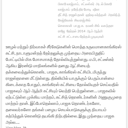
பிகாரி வாஜ்பாய்,
சட்டீஸ்கர்
அடல் பிகாரி
வாஜ்பாய்
நரேந்திர மோடி
ஷீலா
தீட்சித்
ராஜஸ்தான்
ஹர்ஷ வர்த்தன்
அரவிந்த்
கேஜ்ரிவால்
சிவராஜ் சிங்
சௌகான்
பா.ஜ.க.
ரமண் சிங்
வசுந்தரா
ராஜே
தேர்தல் 2014
ஆம் ஆத்மி
கட்சி
சட்டசபை தேர்தல் முடிவுகள்
ஊழல் மற்றும் நிர்வாகச் சீர்கேடுகளின் மொத்த உருவமானகாங்கிரஸ்
கட்சி, நாடாளுமன்றத் தேர்தலுக்கு முந்தைய அரையிறுதிப்
போட்டியில் மிக மோசமாகத் தோல்வியுற்றுள்ளது. ம.பி, சட்டீஸ்கர்
ஆகிய இரண்டு மாநிலங்களில் தனது ஆட்சியைத்
தக்கவைத்துக்கொண்ட பாஜக, காங்கிரஸ் கட்சியிடமிருந்து
ராஜஸ்தானை மீட்டுள்ளது. தில்லியில் யாருக்கும் பெரும்பான்மை
கிடைக்காத போதும், காங்கிரஸ் கட்சியை தோல்வியுறச் செய்வதில்
பாஜகவும் ஆம் ஆத்மி கட்சியும் வெற்றி பெற்றுள்ளன… பாஜகவில்
ஏற்பட்டுள்ள முக்கிய மாற்றம், கட்சித் தொண்டர்களின் அணுகுமுறை
மாற்றம் தான். இப்போதெல்லாம், பாஜக தொண்டர்களோ,
தலைவர்களோ தங்கள் பழைய செயல்பாடுகளுக்கு நியாயம்
கற்பித்துக் கொண்டு தயங்கி நிற்பதில்லை. இது முந்தைய பாஜக
அல்ல….
வீழும்
View More