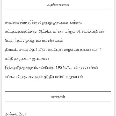
அண்மையவை
சனாதன தர்ம சர்ச்சை: ஒரு முழுமையான பார்வை
சட்டத்தை மதிக்காத ஆட்சியாளர்கள் மற்றும் அரசியல்வாதிகள்
வேதாந்தம் : மூன்று உணர்வு நிலைகள்
திராவிட மாடல் ஆட்சியில் நடைபெற்ற ஊழல்கள் கற்பனையா ?
சக்தி தத்துவம் – ஜடாயு உரை
இந்த ஹிந்து சமூகம்: கல்கியின் 1936 விகடன் தலையங்கம்
பங்களாதேஷ் கலவரமும் இந்தியாவின்பாதுகாப்பும்
வகைகள்
அஞ்சலி
(55)