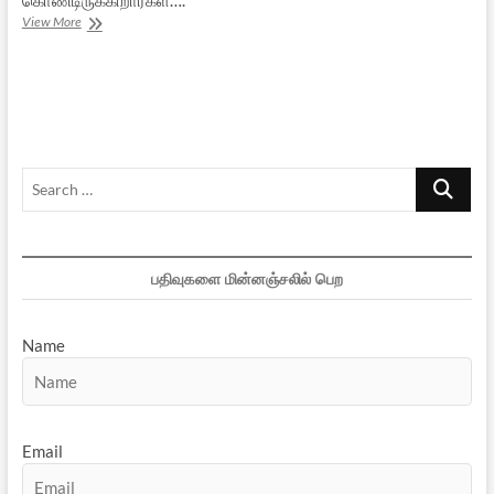
‘புதிய
View More
தலைமுறை’:
நடுநிலை
நாணயமா,
இந்து
விரோதமா?
Search
…
பதிவுகளை மின்னஞ்சலில் பெற
Name
Email