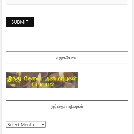
சமூகசேவை
முந்தைய பதிவுகள்
முந்தைய
பதிவுகள்