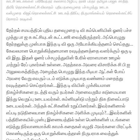
காட்சி ஊடகங்கள்
பாரிவேந்தர்
கலாசார அழிப்பு
தாலி
பர்தா
தமிழக பாஜக
சாதித்
திமிர்
தொலைக்காட்சி விவாதம்
புதிய தலைமுறை
பச்சமுத்து
ஊடக
வன்முறை
விஜய் தொலைக்காட்சி
ஊடகத் திரிப்பு
திருமாங்கல்யம்
தொலைக்காட்சிப்
பிரசாரம்
ரவுடிகள்
தேர்தல் சமயத்தி;ல் புதிய தலைமுறை டி வி கம்பெனியின் ஓனர் பச்ச
முத்து பா ஜ க கட்சியுடன் கூட்டணி வைத்திருந்தார். அப்பொழுது
தேர்தலுக்கு முன்பாக இந்த டி வி ஒரு அயோக்கியத்தனம் செய்தது…
கேவலமான பொறுக்கித்தனமான ரவுடித்தனத்தை வளர்க்கும் ஒரு டி
வி இது. இதன் ஓனர் பச்சமுத்துவின் பேரில் ஏராளமான ஊழல்
,மற்றும் ரேப் புகார்கள் உள்ளன. அதற்காக அவரை விசாரிக்க சி பி ஐ
அலுலவகத்திற்கு அழைத்த பொழுது இந்த மீடியா ஆட்கள் போய்
அவரை வேறு எவரும் படம் எடுக்க முடியாத வண்ணம் மறைத்து
ரவுடித்தனம் செய்தார்கள்…இந்த டி வியின் முக்கியமான
நிகழ்ச்சிகளை நடத்தி வரும் நபர்கள் அனைவருமே கடுமையான
இந்து வெறுப்பு உடையவர்கள். கம்னியுஸ்டு மற்றும் திக நிலைப்பாடு
உடையவர்கள். அந்தக் கட்சிகளின் உறுப்பினர்கள். இவர்களினால்
எப்படி நடுநிலையான நிகழ்ச்சிகளை அளிக்க முடியும்?…இவர்களின்
பத்திரிகையில் முன்பு இணையத்தில் உள்ள பெண்களின் படங்களை
எடுத்து நிர்வாணமாக்கி காமக் கதைகள் எழுதி அவர்களை மிரட்டிக்
கொண்டிருந்த ஒரு பொறுக்கியைத்தான் நிருபராக வைத்துக்
கொண்டிருக்கிறார்கள்….