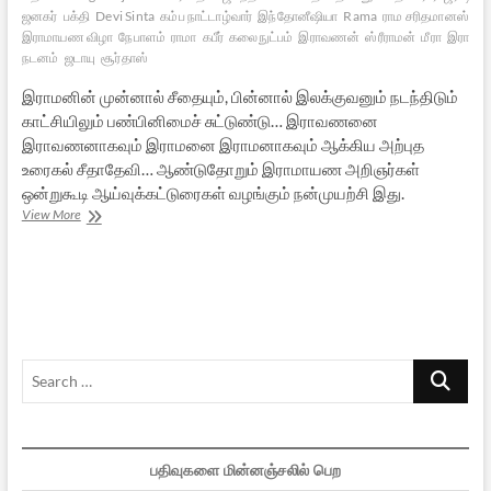
ஜனகர்
பக்தி
Devi Sinta
கம்ப நாட்டாழ்வார்
இந்தோனீஷியா
Rama
ராம சரிதமானஸ்
பன
இராமாயண விழா
நேபாளம்
ராமா
கபீர்
கலைநுட்பம்
இராவணன்
ஸ்ரீராமன்
மீரா
இராம
நடனம்
ஜடாயு
சூர்தாஸ்
இராமனின் முன்னால் சீதையும், பின்னால் இலக்குவனும் நடந்திடும்
காட்சியிலும் பண்பினிமைச் சுட்டுண்டு… இராவணனை
இராவணனாகவும் இராமனை இராமனாகவும் ஆக்கிய அற்புத
உரைகல் சீதாதேவி… ஆண்டுதோறும் இராமாயண அறிஞர்கள்
ஒன்றுகூடி ஆய்வுக்கட்டுரைகள் வழங்கும் நன்முயற்சி இது.
அஞ்சல்
View More
பூங்காவில்
இராமாயண
இனிமை
Search
…
பதிவுகளை மின்னஞ்சலில் பெற