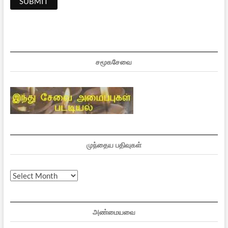
சமூகசேவை
முந்தைய பதிவுகள்
முந்தைய
பதிவுகள்
அண்மையவை