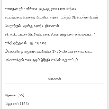
சனாதன தர்ம சர்ச்சை: ஒரு முழுமையான பார்வை
சட்டத்தை மதிக்காத ஆட்சியாளர்கள் மற்றும் அரசியல்வாதிகள்
வேதாந்தம் : மூன்று உணர்வு நிலைகள்
திராவிட மாடல் ஆட்சியில் நடைபெற்ற ஊழல்கள் கற்பனையா ?
சக்தி தத்துவம் – ஜடாயு உரை
இந்த ஹிந்து சமூகம்: கல்கியின் 1936 விகடன் தலையங்கம்
பங்களாதேஷ் கலவரமும் இந்தியாவின்பாதுகாப்பும்
வகைகள்
அஞ்சலி
(55)
அனுபவம்
(163)