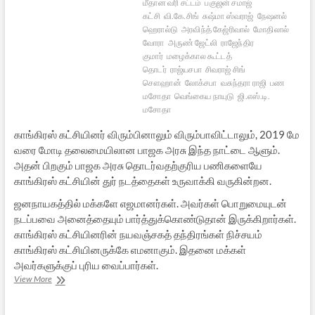
மீதான வரி சட்டம்
பகுஜன் சமாஜ்
கட்சி
வி.கே.சிங்
சுஷ்மா ஸ்வராஜ்
நேஷனல்
ஹெரால்டு
அரவிந்த் கேஜ்ரிவால்
மோதிலால்
வோரா
அருண் ஜேட்லி
ராஜேந்திர
குமார்
மழைக்கால கூட்டத்
தொடர்
ராஜ்யசபா
சிவராஜ் சிங்
சௌஹான்
லோக்சபா
வசுந்தரா ராஜி
பண
மசோதா
வெங்கைய நாயுடு
ஜி.எஸ்.டி.
மசோதா
காங்கிரஸ் கட்சியினர் விரும்பினாலும் விரும்பாவிட்டாலும், 2019 மே
வரை மோடி தலைமையிலான பாஜக அரசு இந்த நாட்டை ஆளும்.
அதன் பிறகும் பாஜக அரசு தொடர்வதற்குரிய பணிகளையே
காங்கிரஸ் கட்சியின் துர் நடத்தைகள் உருவாக்கி வருகின்றன.
ஜனநாயகத்தில் மக்களே எஜமானர்கள். அவர்கள் பொறுமையுடன்
நடப்பவை அனைத்தையும் பார்த்துக்கொண்டுதான் இருக்கிறார்கள்.
காங்கிரஸ் கட்சியினரின் நயவஞ்சகத் தந்திரங்கள் நிச்சயம்
காங்கிரஸ் கட்சியினருக்கே எமனாகும். இதனை மக்கள்
அவர்களுக்குப் புரிய வைப்பார்கள்.
நாடாளுமன்ற
View More
முடக்கம்:
காங்கிரஸின்