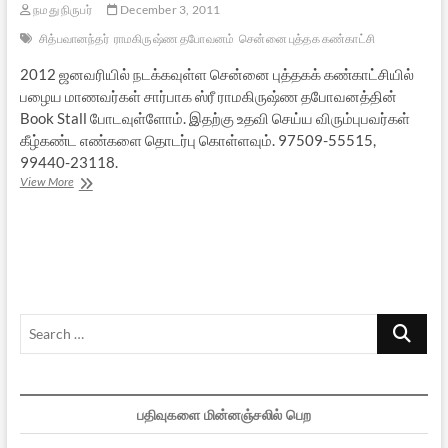
நமது நிருபர்
December 3, 2011
சித்பவானந்தர்
ராமகிருஷ்ண தபோவனம்
சென்னை புத்தக கண்காட்சி
2012 ஜனவரியில் நடக்கவுள்ள சென்னை புத்தகக் கண்காட்சியில்
பழைய மாணவர்கள் சார்பாக ஸ்ரீ ராமகிருஷ்ண தபோவனத்தின்
Book Stall போடவுள்ளோம். இதற்கு உதவி செய்ய விரும்புபவர்கள்
கீழ்கண்ட எண்களை தொடர்பு கொள்ளவும். 97509-55515,
99440-23118.
2012:
View More
புத்தக
கண்காட்சியில்
தபோவனம்…
Search
…
பதிவுகளை மின்னஞ்சலில் பெற