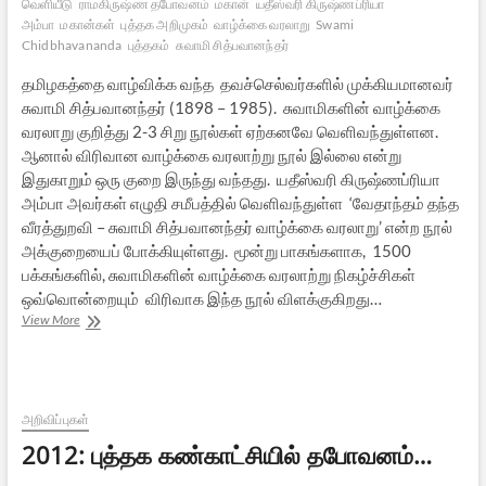
வெளியீடு
ராமகிருஷ்ண தபோவனம்
மகான்
யதீஸ்வரி கிருஷ்ணப்ரியா
அம்பா
மகான்கள்
புத்தக அறிமுகம்
வாழ்க்கை வரலாறு
Swami
Chidbhavananda
புத்தகம்
சுவாமி சித்பவானந்தர்
தமிழகத்தை வாழ்விக்க வந்த தவச்செல்வர்களில் முக்கியமானவர்
சுவாமி சித்பவானந்தர் (1898 – 1985). சுவாமிகளின் வாழ்க்கை
வரலாறு குறித்து 2-3 சிறு நூல்கள் ஏற்கனவே வெளிவந்துள்ளன.
ஆனால் விரிவான வாழ்க்கை வரலாற்று நூல் இல்லை என்று
இதுகாறும் ஒரு குறை இருந்து வந்தது. யதீஸ்வரி கிருஷ்ணப்ரியா
அம்பா அவர்கள் எழுதி சமீபத்தில் வெளிவந்துள்ள ‘வேதாந்தம் தந்த
வீரத்துறவி – சுவாமி சித்பவானந்தர் வாழ்க்கை வரலாறு’ என்ற நூல்
அக்குறையைப் போக்கியுள்ளது. மூன்று பாகங்களாக, 1500
பக்கங்களில், சுவாமிகளின் வாழ்க்கை வரலாற்று நிகழ்ச்சிகள்
ஒவ்வொன்றையும் விரிவாக இந்த நூல் விளக்குகிறது…
சுவாமி
View More
சித்பவானந்தரின்
விரிவான
வாழ்க்கை
வரலாறு
நூல்
அறிவிப்புகள்
வெளியீடு
2012: புத்தக கண்காட்சியில் தபோவனம்…