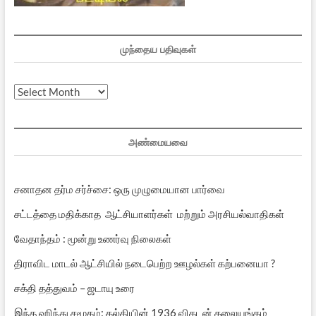
முந்தைய பதிவுகள்
முந்தைய
பதிவுகள்
அண்மையவை
சனாதன தர்ம சர்ச்சை: ஒரு முழுமையான பார்வை
சட்டத்தை மதிக்காத ஆட்சியாளர்கள் மற்றும் அரசியல்வாதிகள்
வேதாந்தம் : மூன்று உணர்வு நிலைகள்
திராவிட மாடல் ஆட்சியில் நடைபெற்ற ஊழல்கள் கற்பனையா ?
சக்தி தத்துவம் – ஜடாயு உரை
இந்த ஹிந்து சமூகம்: கல்கியின் 1936 விகடன் தலையங்கம்