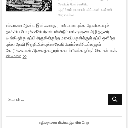
சேவியர்
போர்ச்சுகீசிய
ஆதிக்கம்
ராமராயர்
விட்டலன்
உண்ணி
கேரளவர்மா
உல்லாலை ஆண்ட இன்னொரு ராணியான புக்காதேவியையும்
தாக்கிய போர்ச்சுகீசியர்கள். மீண்டும் மங்களூரை அழித்தனர்.
அங்கிருந்து தப்பி அருகிலிருந்த மலைப்பகுதிக்குள் தப்பி ஒளிந்த
புக்காதேவி இறுதியில் புக்காதேவி போர்ச்சுகீசியர்களுன்
கோரிக்கைகள் அனைத்தையும் கடைப்பிடிக்க ஒப்புக் கொண்டாள்.
கொலைகாரக்
View More
கிறிஸ்தவம்
–
28
Search
…
பதிவுகளை மின்னஞ்சலில் பெற