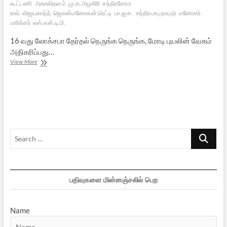
கூட்டணி
அகாலிதளம்
மு.க.அழகிரி
சந்திரசேகர
ராவ்
விஜயகாந்த்
ஜெகன்மனோகன் ரெட்டி
பா.ஜ.க.
சந்திரபாபு நாயுடு
மனோகர்
பாரிக்கர்
எஸ்.என்.டி.பி.
16 வது லோக்சபா தேர்தல் நெருங்க நெருங்க, மோடி புயலின் வேகம்
அதிகரிப்பது…
நாடு
View More
முழுவதிலும்
மோடி
புயல்
Search
…
பதிவுகளை மின்னஞ்சலில் பெற
Name