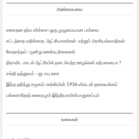
அண்மையவை
சனாதன தர்ம சர்ச்சை: ஒரு முழுமையான பார்வை
சட்டத்தை மதிக்காத ஆட்சியாளர்கள் மற்றும் அரசியல்வாதிகள்
வேதாந்தம் : மூன்று உணர்வு நிலைகள்
திராவிட மாடல் ஆட்சியில் நடைபெற்ற ஊழல்கள் கற்பனையா ?
சக்தி தத்துவம் – ஜடாயு உரை
இந்த ஹிந்து சமூகம்: கல்கியின் 1936 விகடன் தலையங்கம்
பங்களாதேஷ் கலவரமும் இந்தியாவின்பாதுகாப்பும்
வகைகள்