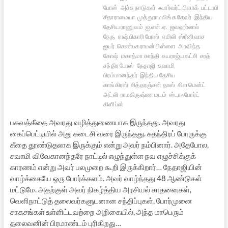
போஸ்
அச்சு நாடுகள்
ஃபார்வர்ட் பிளாக்
பட்டாபி
சீதாராமையா
முத்துராமலிங்க தேவர்
இந்திய
தேசிய ராணுவம்
ஐ.என்.ஏ.
ஜவஹர்லால்
நேரு
ராஷ் பிகாரி போஸ்
எமிலி
ஸ்ரீனிவாச
ஐயர்
செண்பகராமன் பிள்ளை
அரவிந்த
கோஷ்
மகாத்மா காந்தி
சுயராஜ்ய கட்சி
சரத்
சந்திர போஸ்
நேதாஜி
சுவாமி
பிரம்மானந்தர்
இந்திய தேசிய
காங்கிரஸ்
சித்தரஞ்சன் தாஸ்
கிளமென்ட்
அட்லி
ராமகிருஷ்ண மடம்
ஸ்டாஃபோர்ட்
கிளிப்ஸ்
பகவத்கீதை அவரது வழித்துணையாக இருந்தது. அவரது
கைப்பெட்டியில் அது கடைசி வரை இருந்தது. சுதந்திரப் போருக்கு
கீதை தூண்டுதலாக இருக்கும் என்று அவர் நம்பினார். அதேபோல,
சுவாமி விவேகானந்தரே நாட்டில் எழுந்துள்ள நவ எழுச்சிக்குக்
காரணம் என்று அவர் பலமுறை கூறி இருக்கிறார்… நேதாஜியின்
வாழ்க்கையே ஒரு போர்க்களம். அவர் வாழ்ந்தது 48 ஆண்டுகள்
மட்டுமே. அதற்குள் அவர் நிகழ்த்திய அரசியல் சாதனைகள்,
வெளிநாட்டுத் தலைவர்களுடனான சந்திப்புகள், போர்முனை
சாகசங்கள் உள்ளிட்டவற்றை அறிகையில், அந்த மாபெரும்
தலைவனின் பிரமாண்டம் புரிகிறது…