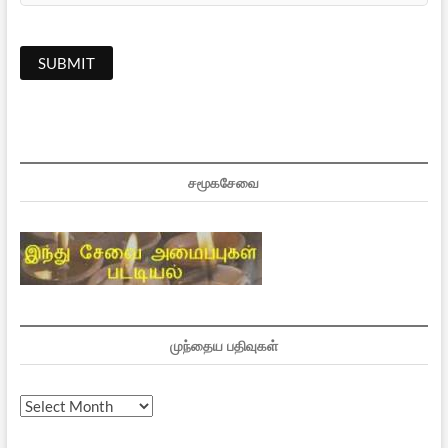
சமூகசேவை
முந்தைய பதிவுகள்
முந்தைய
பதிவுகள்