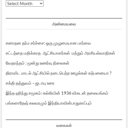
முந்தைய
பதிவுகள்
அண்மையவை
சனாதன தர்ம சர்ச்சை: ஒரு முழுமையான பார்வை
சட்டத்தை மதிக்காத ஆட்சியாளர்கள் மற்றும் அரசியல்வாதிகள்
வேதாந்தம் : மூன்று உணர்வு நிலைகள்
திராவிட மாடல் ஆட்சியில் நடைபெற்ற ஊழல்கள் கற்பனையா ?
சக்தி தத்துவம் – ஜடாயு உரை
இந்த ஹிந்து சமூகம்: கல்கியின் 1936 விகடன் தலையங்கம்
பங்களாதேஷ் கலவரமும் இந்தியாவின்பாதுகாப்பும்
வகைகள்