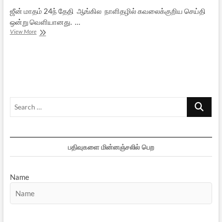
ஜீன் மாதம் 24ந் தேதி ஆங்கில நாளிதழில் கவலைக்குறிய செய்தி
ஒன்று வெளியானது. …
கேரளத்தில்
View More
வேகமாக
பரவும்
வஹாபிஸம்
Search
…
பதிவுகளை மின்னஞ்சலில் பெற
Name