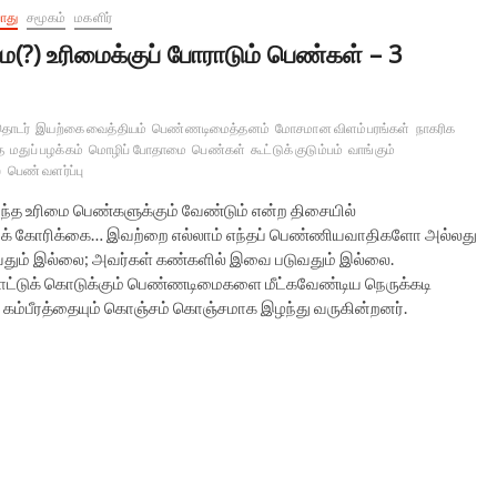
ொது
சமூகம்
மகளிர்
ம(?) உரிமைக்குப் போராடும் பெண்கள் – 3
தொடர்
இயற்கை வைத்தியம்
பெண்ணடிமைத்தனம்
மோசமான விளம்பரங்கள்
நாகரிக
ை
மதுப் பழக்கம்
மொழிப் போதாமை
பெண்கள்
கூட்டுக் குடும்பம்
வாங்கும்
்
பெண் வளர்ப்பு
ந்த உரிமை பெண்களுக்கும் வேண்டும் என்ற திசையில்
க் கோரிக்கை… இவற்றை எல்லாம் எந்தப் பெண்ணியவாதிகளோ அல்லது
ியதும் இல்லை; அவர்கள் கண்களில் இவை படுவதும் இல்லை.
போட்டுக் கொடுக்கும் பெண்ணடிமைகளை மீட்கவேண்டிய நெருக்கடி
 கம்பீரத்தையும் கொஞ்சம் கொஞ்சமாக இழந்து வருகின்றனர்.