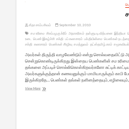
ப
ச
கீதா சாம்பசிவம்
September 10, 2010
சம உரிமை
சிகப்பழகு க்ரீம்
அநாகரிகம்
தள்ளுபடி விற்பனை
இந்தியா
உடை
பெண் இகழ்ச்சி
சக்தி
பப் கலாசாரம்
பக்தியின்மை
பெண்கள் நடத்த
சக்தி
கலாசாரம்
பெண்கள் சீரழிவு
சமத்துவம்
தட்ஸ்தமிழ்.காம்
சமூகவியல
அவர்கள் திருந்தி வாழவேண்டும் என்று சொல்வதைவிட்டு அ
சென்றுகொண்டிருக்கிறது இன்றைய பெண்களின் சம உரிமை
தங்களை அப்படிச் சொல்லிகொள்கிறவர்களோ சுட்டிக் காட்ட
அவர்களுக்குத்தான் கணவனுக்கும் மாமியாருக்கும் காபி 
இருக்கிறதே… பெண்கள் தங்கள் நளினத்தையும், எழிலையும்,
சம(?)
View More
உரிமைக்குப்
போராடும்
பெண்கள்
–
3