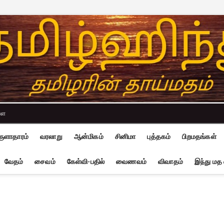
்ள
ுளாதாரம்
வரலாறு
ஆன்மிகம்
சினிமா
புத்தகம்
பிறமதங்கள்
வேதம்
சைவம்
கேள்வி-பதில்
வைணவம்
விவாதம்
இந்து மத