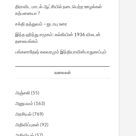
திராவிட மாடல் ஆட்சியில் நடைபெற்ற ஊழல்கள்
கற்பனையா ?
சக்தி தத்துவம் – ஜடாயு உரை
இந்த ஹிந்து சமூகம்: கல்கியின் 1936 விகடன்
தலையங்கம்
பங்களாதேஷ் கலவரமும் இந்தியாவின்பாதுகாப்பும்
வகைகள்
அஞ்சலி
(55)
அனுபவம்
(163)
அரசியல்
(769)
அறிவிப்புகள்
(92)
அறிவியல்
(57)