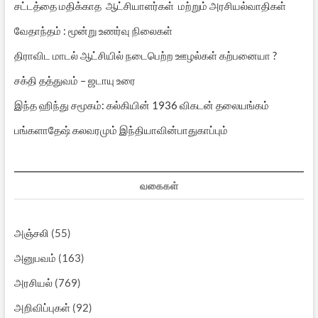
சட்டத்தை மதிக்காத ஆட்சியாளர்கள் மற்றும் அரசியல்வாதிகள்
வேதாந்தம் : மூன்று உணர்வு நிலைகள்
திராவிட மாடல் ஆட்சியில் நடைபெற்ற ஊழல்கள் கற்பனையா ?
சக்தி தத்துவம் – ஜடாயு உரை
இந்த ஹிந்து சமூகம்: கல்கியின் 1936 விகடன் தலையங்கம்
பங்களாதேஷ் கலவரமும் இந்தியாவின்பாதுகாப்பும்
வகைகள்
அஞ்சலி
(55)
அனுபவம்
(163)
அரசியல்
(769)
அறிவிப்புகள்
(92)