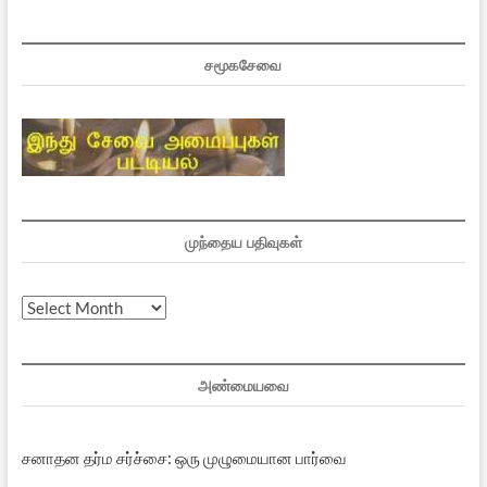
சமூகசேவை
முந்தைய பதிவுகள்
முந்தைய
பதிவுகள்
அண்மையவை
சனாதன தர்ம சர்ச்சை: ஒரு முழுமையான பார்வை