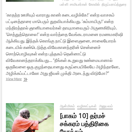
பள்ளி
சாமியார்கள்
கோவில்
திருப்பராய்த்துறை
கல
‘காதற்ற ஊசியும் வாராது காண் கடைவழிக்கே!’ என்ற வாசகம்
பட்டினத்தாரை மாபெரும் துறவியாக்கியது. ‘சும்மாயிரு!’ என்ற
மந்திரத்தால் ஞானியானவர்கள் தாயுமானவரும் அருணகிரியும்.
‘செத்துத்தொலை!’ என்ற வார்த்தை வேங்கடராமனை ரமணமகரிஷி
ஆக்கியது. இந்தக் கொங்கு நாட்டு இளைஞனை, சாலையோரக்
கடையில் கண்டெடுத்த விவேகானந்தரின் சென்னைச்
சொற்பொழிவுகள் என்ற புத்தகம் தென்னாட்டு
விவேகானந்தராக்கியது… “நீங்கள் கூறுவது உண்மையானால்
ஒருவேளை ஒரு குழந்தையானது கருப்பையிலேயே அழிந்தாலோ,
அழிக்கப்பட்டாலோ அது ஜீவன் முக்தி அடைந்து விடுமோ?”
[பாகம்
View More
11]
பன்றிக்கறியும்
ஞான
கர்மங்களும்
ஆன்மிகம்
வழிகாட்டிகள்
அனுபவம்
[பாகம் 10] தர்மச்
சக்கரம் பத்திரிகை
நோக்கம்