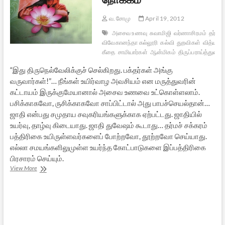
வ. சோமு
April 19, 2012
அசைவ உணவு
சுவாமிஜி
வர்ணாசிரமம்
தர்மச்
விவேகானந்தா கல்லூரி
கல்வி
துறவிகள்
வித்யாவ
கீதை
சாமியார்கள்
ஆன்மிகம்
திருப்பராய்த்துறை
“இது திருநெல்வேலிக்குச் செல்கிறது. பக்தர்கள் அங்கு
வருவார்கள்!”… நீங்கள் உயிர்வாழ அவசியம் என மருத்துவரின்
கட்டாயம் இருக்குமேயானால் அசைவ உணவை உட்கொள்ளலாம்.
பசிக்காகவோ, ருசிக்காகவோ சாப்பிட்டால் அது பாபச்செயல்தான்…
ஜாதி என்பது சமுதாய சவுகரியங்களுக்காக ஏற்பட்டது. ஜாதியில்
உயர்வு, தாழ்வு கிடையாது. ஜாதி துவேஷம் கூடாது… தர்மச் சக்கரம்
பத்திரிகை உயிருள்ளவர்களைப் போற்றவோ, தூற்றவோ செய்யாது.
எல்லா சமயங்களிலுமுள்ள உயர்ந்த கோட்பாடுகளை இப்பத்திரிகை
பிரசாரம் செய்யும்.
[பாகம்
View More
10]
தர்மச்
சக்கரம்
பத்திரிகை
நோக்கம்