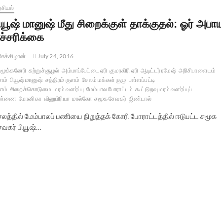
சியல்
ியூஷ் மானுஷ் மீது சிறைக்குள் தாக்குதல்: ஓர் அபா
ச்சரிக்கை
ேக்கிழான்
July 24, 2016
மூக்கனேரி
சுற்றுச்சூழல்
அம்மாப்பேட்டை ஏரி
குமரகிரி ஏரி
ஆடிட்டர் ரமேஷ்
அரிசிபாளையம்
ளம்
பியூஷ் மானுஷ்
சத்திரம் குளம்
சேலம் மக்கள் குழு
பள்ளப்பட்டி
ளம்
சிறைக்கொடுமை
மரம் வளர்ப்பு
மேம்பால போராட்டம்
கூட்டுறவு மரம் வளர்ப்புப்
ண்ணை
மோனிகா
வினுபிரியா
மால்கோ
சமூக சேவகர்
ஜிண்டால்
ேலத்தில் மேம்பாலப் பணியை நிறுத்தக் கோரி போராட்டத்தில் ஈடுபட்ட சமூக
ேவகர் பியூஷ்…