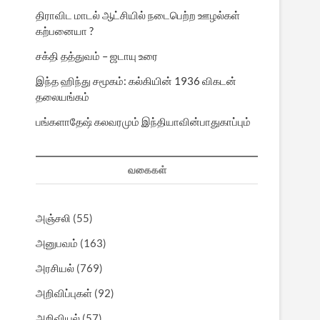
திராவிட மாடல் ஆட்சியில் நடைபெற்ற ஊழல்கள்
கற்பனையா ?
சக்தி தத்துவம் – ஜடாயு உரை
இந்த ஹிந்து சமூகம்: கல்கியின் 1936 விகடன்
தலையங்கம்
பங்களாதேஷ் கலவரமும் இந்தியாவின்பாதுகாப்பும்
வகைகள்
அஞ்சலி
(55)
அனுபவம்
(163)
அரசியல்
(769)
அறிவிப்புகள்
(92)
அறிவியல்
(57)