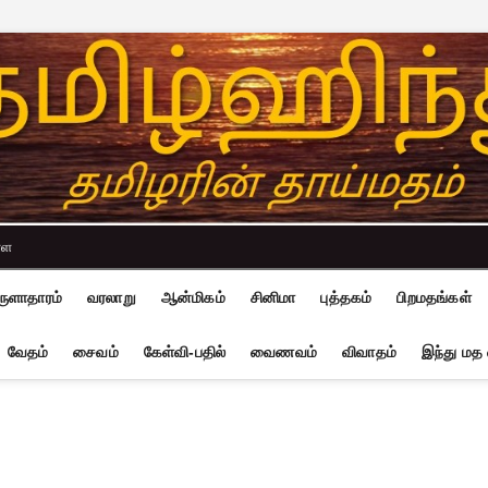
்ள
ுளாதாரம்
வரலாறு
ஆன்மிகம்
சினிமா
புத்தகம்
பிறமதங்கள்
வேதம்
சைவம்
கேள்வி-பதில்
வைணவம்
விவாதம்
இந்து மத