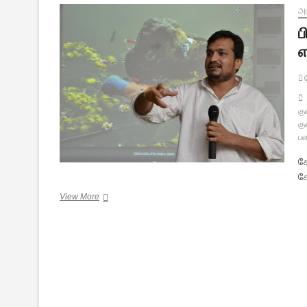
அர
ப
எ
ச
கு
கு
ப
ச
ச
பியூஷ்
View More
மானுஷ்
மீது
சிறைக்குள்
தாக்குதல்:
ஓர்
அபாய
எச்சரிக்கை