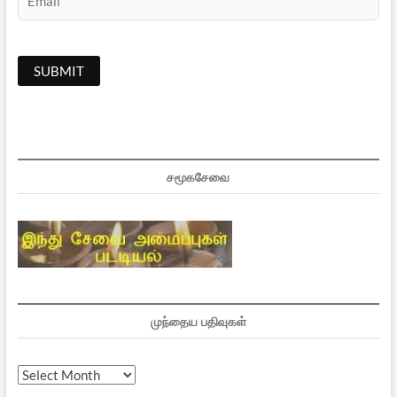
சமூகசேவை
முந்தைய பதிவுகள்
முந்தைய
பதிவுகள்