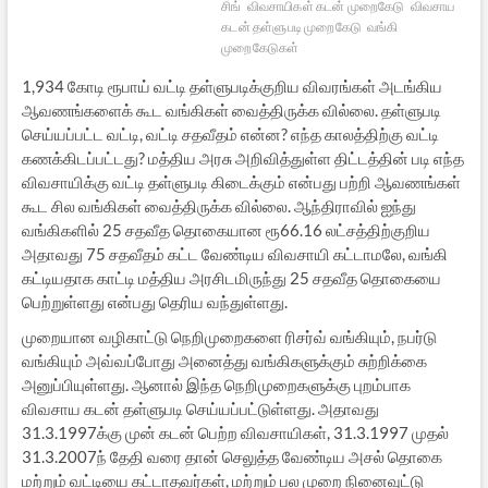
சிங்
விவசாயிகள் கடன் முறைகேடு
விவசாய
கடன் தள்ளுபடி முறைகேடு
வங்கி
முறைகேடுகள்
1,934 கோடி ரூபாய் வட்டி தள்ளுபடிக்குறிய விவரங்கள் அடங்கிய
ஆவணங்களைக் கூட வங்கிகள் வைத்திருக்க வில்லை. தள்ளுபடி
செய்யப்பட்ட வட்டி, வட்டி சதவீதம் என்ன? எந்த காலத்திற்கு வட்டி
கணக்கிடப்பட்டது? மத்திய அரசு அறிவித்துள்ள திட்டத்தின் படி எந்த
விவசாயிக்கு வட்டி தள்ளுபடி கிடைக்கும் என்பது பற்றி ஆவணங்கள்
கூட சில வங்கிகள் வைத்திருக்க வில்லை. ஆந்திராவில் ஐந்து
வங்கிகளில் 25 சதவீத தொகையான ரூ66.16 லட்சத்திற்குறிய
அதாவது 75 சதவீதம் கட்ட வேண்டிய விவசாயி கட்டாமலே, வங்கி
கட்டியதாக காட்டி மத்திய அரசிடமிருந்து 25 சதவீத தொகையை
பெற்றுள்ளது என்பது தெரிய வந்துள்ளது.
முறையான வழிகாட்டு நெறிமுறைகளை ரிசர்வ் வங்கியும், நபர்டு
வங்கியும் அவ்வப்போது அனைத்து வங்கிகளுக்கும் சுற்றிக்கை
அனுப்பியுள்ளது. ஆனால் இந்த நெறிமுறைகளுக்கு புறம்பாக
விவசாய கடன் தள்ளுபடி செய்யப்பட்டுள்ளது. அதாவது
31.3.1997க்கு முன் கடன் பெற்ற விவசாயிகள், 31.3.1997 முதல்
31.3.2007ந் தேதி வரை தான் செலுத்த வேண்டிய அசல் தொகை
மற்றும் வட்டியை கட்டாதவர்கள், மற்றும் பல முறை நினைவுட்டு