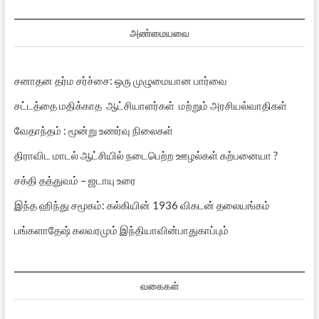
அண்மையவை
சனாதன தர்ம சர்ச்சை: ஒரு முழுமையான பார்வை
சட்டத்தை மதிக்காத ஆட்சியாளர்கள் மற்றும் அரசியல்வாதிகள்
வேதாந்தம் : மூன்று உணர்வு நிலைகள்
திராவிட மாடல் ஆட்சியில் நடைபெற்ற ஊழல்கள் கற்பனையா ?
சக்தி தத்துவம் – ஜடாயு உரை
இந்த ஹிந்து சமூகம்: கல்கியின் 1936 விகடன் தலையங்கம்
பங்களாதேஷ் கலவரமும் இந்தியாவின்பாதுகாப்பும்
வகைகள்