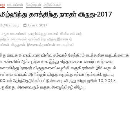
ொது
ஊடகங்கள்
நிகழ்வுகள்
அறிவிப்புகள்
மிழ்ஹிந்து தளத்திற்கு நாரதர் விருது-2017
ஆசிரியர் குழு
June 7, 2017
சமூக ஊடகங்கள்
நாரதர் விருது
ஊடகம்
விஸ்வ ஸம்வாத்
ந்திரம்
ஊடகங்கள்
தமிழ்ஹிந்து
ஹிந்து இணையத்
ங்கள்
விருதுகள்
இணையத்தளங்கள்
ஊடக தர்மம்
ந்து ஊடக அமைப்பான விஸ்வ சம்வாத் கேந்திரம் கடந்த சில வருடங்களாக
டகங்களில் ஆக்கபூர்வமாக இந்து சிந்தனையை வளர்ப்பவர்களை
ௌரவித்து ’நாரதர் விருதுகளை’ வழங்கி வருகிறார்கள். இவ்வருடம்
ென்னை மையம் அளிக்கும் விருதுகளுக்கு சத்யா (துக்ளக்), ஜடாயு
கியோர் தேர்ந்தெடுக்கப் பட்டுள்ளனர். விருது விழா ஜூன் 10, 2017,
றுகிறது. அனைவரும் வருக, அழைப்பிதழ் கீழே…