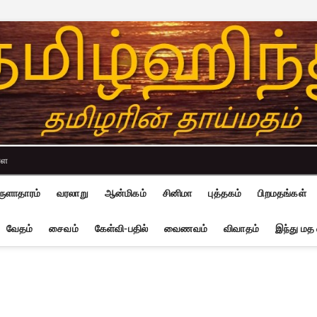
்ள
ுளாதாரம்
வரலாறு
ஆன்மிகம்
சினிமா
புத்தகம்
பிறமதங்கள்
வேதம்
சைவம்
கேள்வி-பதில்
வைணவம்
விவாதம்
இந்து மத