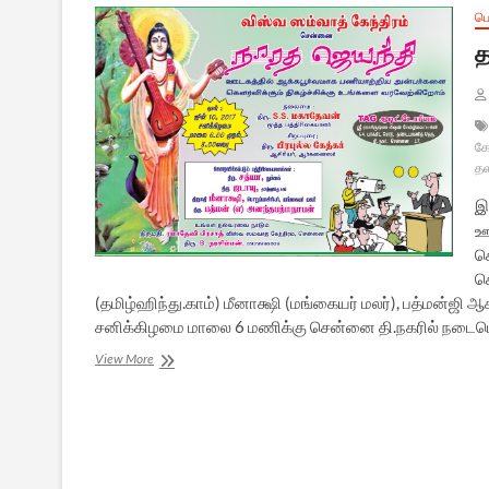
ப
த
கே
தள
இ
ஊ
க
ச
(தமிழ்ஹிந்து.காம்) மீனாக்ஷி (மங்கையர் மலர்), பத்மன்ஜி ஆ
சனிக்கிழமை மாலை 6 மணிக்கு சென்னை தி.நகரில் நடைபெ
தமிழ்ஹிந்து
View More
தளத்திற்கு
நாரதர்
விருது-2017