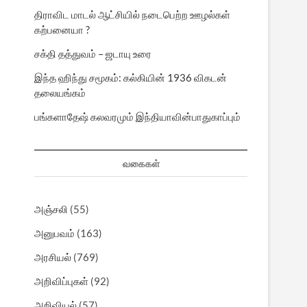
திராவிட மாடல் ஆட்சியில் நடைபெற்ற ஊழல்கள்
கற்பனையா ?
சக்தி தத்துவம் – ஜடாயு உரை
இந்த ஹிந்து சமூகம்: கல்கியின் 1936 விகடன்
தலையங்கம்
பங்களாதேஷ் கலவரமும் இந்தியாவின்பாதுகாப்பும்
வகைகள்
அஞ்சலி
(55)
அனுபவம்
(163)
அரசியல்
(769)
அறிவிப்புகள்
(92)
அறிவியல்
(57)