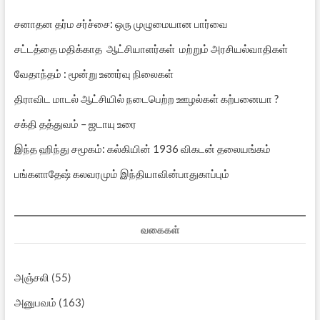
சனாதன தர்ம சர்ச்சை: ஒரு முழுமையான பார்வை
சட்டத்தை மதிக்காத ஆட்சியாளர்கள் மற்றும் அரசியல்வாதிகள்
வேதாந்தம் : மூன்று உணர்வு நிலைகள்
திராவிட மாடல் ஆட்சியில் நடைபெற்ற ஊழல்கள் கற்பனையா ?
சக்தி தத்துவம் – ஜடாயு உரை
இந்த ஹிந்து சமூகம்: கல்கியின் 1936 விகடன் தலையங்கம்
பங்களாதேஷ் கலவரமும் இந்தியாவின்பாதுகாப்பும்
வகைகள்
அஞ்சலி
(55)
அனுபவம்
(163)