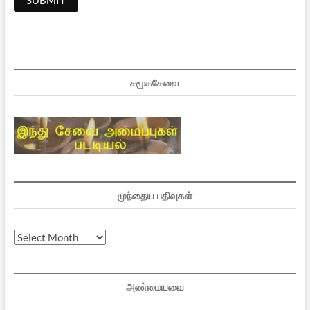
சமூகசேவை
முந்தைய பதிவுகள்
முந்தைய
பதிவுகள்
அண்மையவை