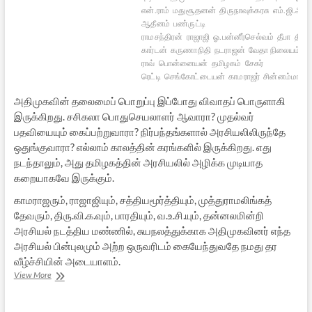
என்.ராம்
மதுசூதனன்
திருநாவுக்கரசு
எம்.ஜி.ஆர்.
ஆதீனம்
பண்ருட்டி
ராமசந்திரன்
ராஜாஜி
ஓ.பன்னீர்செல்வம்
தீபா
திரு.
கார்டன்
கருணாநிதி
நடராஜன்
வேதா நிலையம்
ர
ராவ்
பொன்னையன்
தமிழகம்
சேகர்
ரெட்டி
செங்கோட்டையன்
காமராஜர்
சின்னம்மா
அதிமுகவின் தலைமைப் பொறுப்பு இப்போது விவாதப் பொருளாகி
இருக்கிறது. சசிகலா பொதுசெயலாளர் ஆவாரா? முதல்வர்
பதவியையும் கைப்பற்றுவாரா? நிர்பந்தங்களால் அரசியலிலிருந்தே
ஒதுங்குவாரா? எல்லாம் காலத்தின் கரங்களில் இருக்கிறது. எது
நடந்தாலும், அது தமிழகத்தின் அரசியலில் அழிக்க முடியாத
கறையாகவே இருக்கும்.
காமராஜரும், ராஜாஜியும், சத்தியமூர்த்தியும், முத்துராமலிங்கத்
தேவரும், திரு.வி.க.வும், பாரதியும், வ.உ.சி.யும், தன்னலமின்றி
அரசியல் நடத்திய மண்ணில், சுயநலத்துக்காக அதிமுகவினர் எந்த
அரசியல் பின்புலமும் அற்ற ஒருவரிடம் கையேந்துவதே நமது தர
வீழ்ச்சியின் அடையாளம்.
சின்னம்மாவும்,
View More
நமது
அரசியல்
சிறுமையும்…