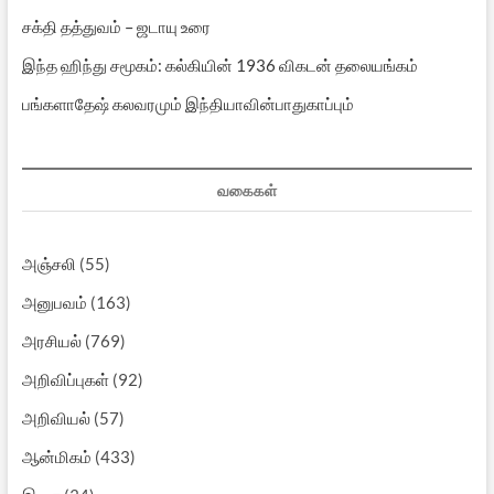
சக்தி தத்துவம் – ஜடாயு உரை
இந்த ஹிந்து சமூகம்: கல்கியின் 1936 விகடன் தலையங்கம்
பங்களாதேஷ் கலவரமும் இந்தியாவின்பாதுகாப்பும்
வகைகள்
அஞ்சலி
(55)
அனுபவம்
(163)
அரசியல்
(769)
அறிவிப்புகள்
(92)
அறிவியல்
(57)
ஆன்மிகம்
(433)