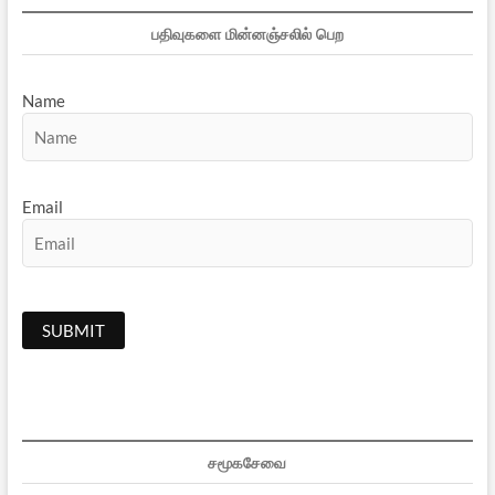
பதிவுகளை மின்னஞ்சலில் பெற
Name
Email
சமூகசேவை