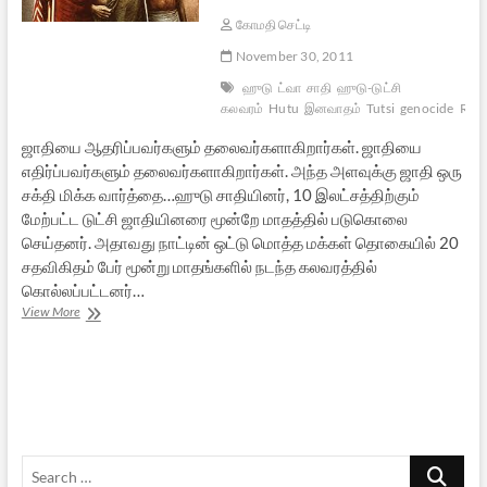
கோமதி செட்டி
November 30, 2011
ஹுடு
ட்வா
சாதி
ஹுடு-டுட்சி
கலவரம்
Hutu
இனவாதம்
Tutsi
genocide
Rwa
ஜாதியை ஆதரிப்பவர்களும் தலைவர்களாகிறார்கள். ஜாதியை
எதிர்ப்பவர்களும் தலைவர்களாகிறார்கள். அந்த அளவுக்கு ஜாதி ஒரு
சக்தி மிக்க வார்த்தை…ஹுடு சாதியினர், 10 இலட்சத்திற்கும்
மேற்பட்ட டுட்சி ஜாதியினரை மூன்றே மாதத்தில் படுகொலை
செய்தனர். அதாவது நாட்டின் ஒட்டு மொத்த மக்கள் தொகையில் 20
சதவிகிதம் பேர் மூன்று மாதங்களில் நடந்த கலவரத்தில்
கொல்லப்பட்டனர்…
கிகாலி
View More
முதல்
பரமக்குடி
வரை
–
1
Search