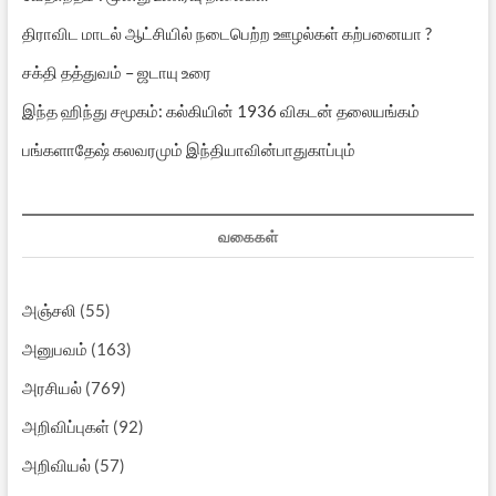
திராவிட மாடல் ஆட்சியில் நடைபெற்ற ஊழல்கள் கற்பனையா ?
சக்தி தத்துவம் – ஜடாயு உரை
இந்த ஹிந்து சமூகம்: கல்கியின் 1936 விகடன் தலையங்கம்
பங்களாதேஷ் கலவரமும் இந்தியாவின்பாதுகாப்பும்
வகைகள்
அஞ்சலி
(55)
அனுபவம்
(163)
அரசியல்
(769)
அறிவிப்புகள்
(92)
அறிவியல்
(57)