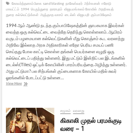
கோவர்த்தனாம்பிகை
sand blasting
நாகேஸ்வரர்
அர்ச்சுனன்
ஈரோடு
மாவட்ட்ம்
1994
பெருந்துறை
தாராபுரம்
விஜயமங்கலம் கோவில்
அறநிலயத்
துறை
கல்வெட்டுக்கள்
அஞ்ஞாத வாசம்
டைல்ஸ்
விஜயபுரி
கும்பாபிஷேகம்
1994 ஆம் ஆண்டு நடந்த கும்பாபிஷேகத்தின் ஞாபகமாக இவர்கள்
வைத்த ஒரு கல்வெட்டை வைத்தே தெரிந்து கொள்ளலாம். ஆயிரம்
வருடம் பழமையான கல்வெட்டுகளின் மீது கொஞ்சம் கூட வரலாற்று
அறிவே இல்லாத அரசு அதிகாரிகள் எதோ பெரிய சமயப் பணி
செய்தது போல காட்டி கொள்ள தங்கள் பெயர்களை எழுதி ஒரு
கல்வெட்டைப் பதித்து உள்ளனர். இது மட்டும் இன்றிப் பல இடங்களில்
டைல்ஸ்(Tiles) ஒட்டிக் கோயிலின் பாரம்பரியத்தை அழித்து உள்ளனர்.
அது மட்டுமா? பல சிற்பங்கள் குப்பைகளாக கோயில் மதில் சுவர்
ஓரங்களில் போடப்பட்டு உள்ளன…
ஈரோடு
View More
விஜயமங்கலம்
கோவில்:
அறநிலையத்துறை
&
திருப்பணி
சமூகம்
வரலாறு
கொடுமைகள்
கிகாலி முதல் பரமக்குடி
வரை – 1