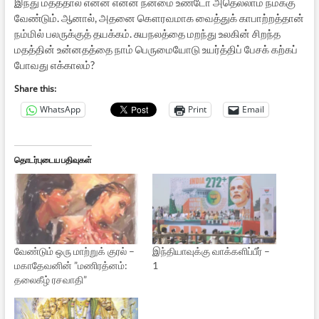
இந்து மதத்தால் என்ன என்ன நன்மை உண்டோ அதெல்லாம் நமக்கு
வேண்டும். ஆனால், அதனை கௌரவமாக வைத்துக் காபாற்றத்தான்
நம்மில் பலருக்குத் தயக்கம். சுயநலத்தை மறந்து உலகின் சிறந்த
மதத்தின் உன்னதத்தை நாம் பெருமையோடு உயர்த்திப் பேசக் கற்கப்
போவது எக்காலம்?
Share this:
WhatsApp
Print
Email
தொடர்புடைய பதிவுகள்
வேண்டும் ஒரு மாற்றுக் குரல் –
இந்தியாவுக்கு வாக்களிப்பீர் –
மகாதேவனின் ”மணிரத்னம்:
1
தலைகீழ் ரசவாதி”