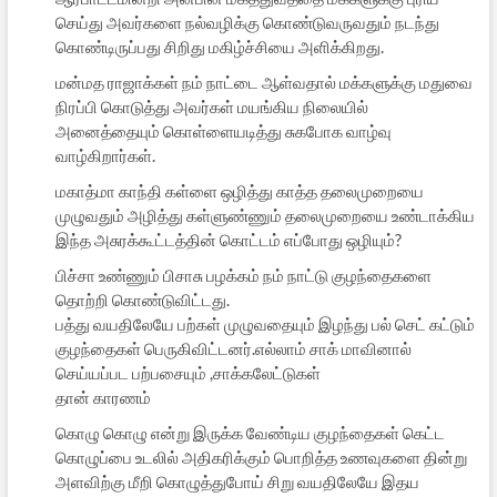
செய்து அவர்களை நல்வழிக்கு கொண்டுவருவதும் நடந்து
கொண்டிருப்பது சிறிது மகிழ்ச்சியை அளிக்கிறது.
மன்மத ராஜாக்கள் நம் நாட்டை ஆள்வதால் மக்களுக்கு மதுவை
நிரப்பி கொடுத்து அவர்கள் மயங்கிய நிலையில்
அனைத்தையும் கொள்ளையடித்து சுகபோக வாழ்வு
வாழ்கிறார்கள்.
மகாத்மா காந்தி கள்ளை ஒழித்து காத்த தலைமுறையை
முழுவதும் அழித்து கள்ளுண்ணும் தலைமுறையை உண்டாக்கிய
இந்த அசுரக்கூட்டத்தின் கொட்டம் எப்போது ஒழியும்?
பிச்சா உண்ணும் பிசாசு பழக்கம் நம் நாட்டு குழந்தைகளை
தொற்றி கொண்டுவிட்டது.
பத்து வயதிலேயே பற்கள் முழுவதையும் இழந்து பல் செட் கட்டும்
குழந்தைகள் பெருகிவிட்டனர்.எல்லாம் சாக் மாவினால்
செய்யப்பட பற்பசையும் ,சாக்கலேட்டுகள்
தான் காரணம்
கொழு கொழு என்று இருக்க வேண்டிய குழந்தைகள் கெட்ட
கொழுப்பை உடலில் அதிகரிக்கும் பொறித்த உணவுகளை தின்று
அளவிற்கு மீறி கொழுத்துபோய் சிறு வயதிலேயே இதய