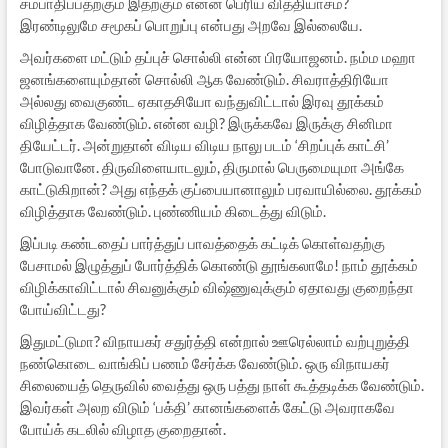
சம்பாதிப்பதற்கும் இதற்கும் என்ன பெரிய வித்தியாசம்?
இரண்டிலுமே சமூகப் பொறுப்பு என்பது அறவே இல்லையே.
அவர்களை மட்டும் தப்புச் சொல்லி என்ன பிரயோஜனம். நம்ம மஹா
ஜனங்களையும்தான் சொல்லி ஆக வேண்டும். சிவராத்திரியோ
அல்லது வைகுண்ட ஏகாதசியோ வந்துவிட்டால் இரவு தூக்கம்
விழித்தாக வேண்டும். என்ன வழி? இருக்கவே இருக்கு சினிமா
தியேட்டர். அன்றுதான் விடிய விடிய நாலு படம் ‘சிறப்புக் காட்சி’
போடுவானே. திருவிளையாடலும், திருமால் பெருமையுமா அங்கே
காட்டுகிறான்? அது எந்தக் குப்பையானாலும் பரவாயில்லை. தூக்கம்
விழித்தாக வேண்டும். புண்ணியம் கிடைத்து விடும்.
இப்படி கண்டதைப் பார்த்துப் பாவத்தைக் கட்டிக் கொள்வதற்கு
பேசாமல் இழுத்துப் போர்த்திக் கொண்டு தூங்கலாமே! நாம் தூக்கம்
விழிக்காவிட்டால் சிவனுக்கும் விஷ்ணுவுக்கும் ஏதாவது குறைந்தா
போய்விட்டது?
இதுமட்டுமா? விநாயகர் சதுர்த்தி என்றால் ஊரெல்லாம் வற்புறுத்தி
நண்கொடை வாங்கிப் பணம் சேர்க்க வேண்டும். ஒரு விநாயகர்
சிலையைத் தெருவில் வைத்து ஒரு பத்து நாள் கூத்தடிக்க வேண்டும்.
இவர்கள் அலற விடும் ‘பக்தி’ கானங்களைக் கேட்டு அவராகவே
போய்க் கடலில் விழாத குறைதான்.