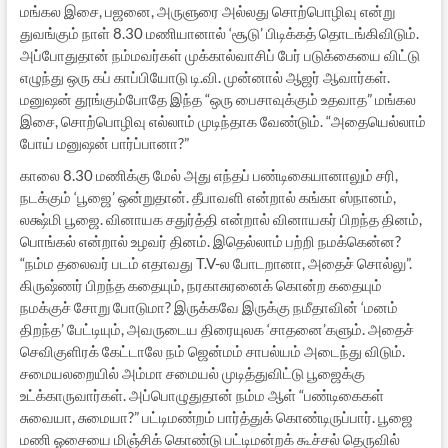
மங்கல இசை, பஜனை, அருளுரை அல்லது சொற்பொழிவு என்று
துவங்கும் நாள் 8.30 மணியானால் ‘சூடு’ பிடிக்கத் தொடங்கிவிடும்.
அப்போதுதான் நம்மவர்கள் முக்கால்வாசிப் பேர் படுக்கையை விட்டு
எழுந்து ஒரு கப் காப்பியோடு டி.வி. முன்னால் ஆஜர் ஆவார்கள்.
மனுஷன் தூங்கும்போதே இந்த “ஒரு பைசாவுக்கும் உதவாத” மங்கல
இசை, சொற்பொழிவு எல்லாம் முடிந்தாக வேண்டும். “அதையெல்லாம்
போய் மனுஷன் பார்ப்பானா?”
காலை 8.30 மணிக்கு மேல் அது எந்தப் பண்டிகையானாலும் சரி,
நடக்கும் ‘பூஜை’ ஒன்றுதான். தீபாவளி என்றால் கங்கா ஸ்நானம்,
லக்ஷ்மி பூஜை. வினாயக சதுர்த்தி என்றால் வினாயகர் பிறந்த தினம்,
பொங்கல் என்றால் உழவர் தினம். இதெல்லாம் பற்றி நமக்கென்ன?
“நம்ம தலைவர் படம் எதாவது T.V-ல போடறானா, அதைச் சொல்லு”.
கிருஷ்ணர் பிறந்த கதையும், நரகாசுரனைக் கொன்ற கதையும்
நமக்குச் சோறு போடுமா? இருக்கவே இருக்கு நமீதாவின் ‘மனம்
திறந்த’ பேட்டியும், அவருடைய திரையுலக ‘சாதனை’களும். அதைச்
செவிகுளிரக் கேட்டாலே நம் ஜென்மம் சாபல்யம் அடைந்து விடும்.
சமையலறையில் அம்மா சமையல் முடித்துவிட்டு பூஜைக்கு
உட்க்காருவார்கள். அப்பொழுதுதான் நம்ம ஆள் “பண்டிகைகள்
சுவையா, சுமையா?” பட்டிமண்றம் பார்த்துக் கொண்டிருப்பார். பூஜை
மணி ஓசையை மிஞ்சிக் கொண்டு பட்டிமன்றக் கூச்சல் தெருவில்