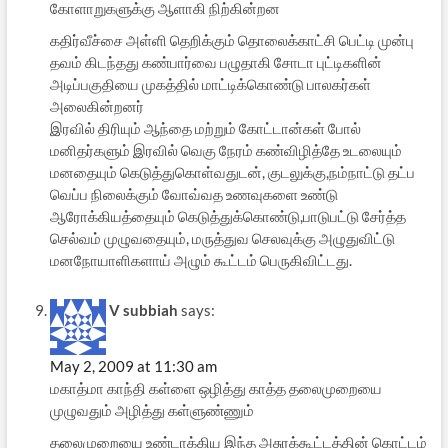
கோளாறுகளுக்கு ஆளாகி நிற்கின்றன
கதிர்வீச்சை அள்ளி தெறிக்கும் தொலைக்காட்சி பெட்டி முன்பு
தவம் கிடந்தது கண்பார்வை பழுதாகி சோடா புட்டிகளின்
அடிப்பகுதியை முகத்தில் மாட்டிக்கொண்டு பாலகர்கள்
அலைகின்றனர்
இரவில் திரியும் ஆந்தை மற்றும் கோட்டான்கள் போல்
மனிதர்களும் இரவில் வெகு நேரம் கண்விழித்தே உடலையும்
மனதையும் கெடுத்துகொள்வதுடன், குடலுக்கு,நம்நாட்டு தட்ப
வெப்ப நிலைக்கும் வோவ்வத உணவுகளை உண்டு
ஆரோக்கியத்தையும் கெடுத்துக்கொண்டு,பாடுபட்டு சேர்த்த
செல்வம் முழுவதையும், மருத்துவ செலவுக்கு அழுதுவிட்டு
மனநோயாளிகளாய் அழும் கூட்டம் பெருகிவிட்டது.
V subbiah
says:
May 2, 2009 at 11:30 am
மகாத்மா காந்தி கள்ளை ஒழித்து காத்த தலைமுறையை
முழுவதும் அழித்து கள்ளுண்ணும்
தலைமுறையை உண்டாக்கிய இந்த அசுரக்கூட்டத்தின் கொட்டம்