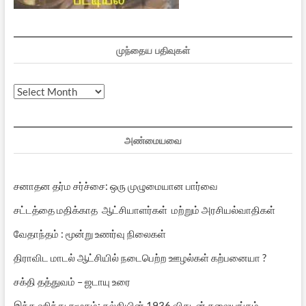
முந்தைய பதிவுகள்
முந்தைய
பதிவுகள்
அண்மையவை
சனாதன தர்ம சர்ச்சை: ஒரு முழுமையான பார்வை
சட்டத்தை மதிக்காத ஆட்சியாளர்கள் மற்றும் அரசியல்வாதிகள்
வேதாந்தம் : மூன்று உணர்வு நிலைகள்
திராவிட மாடல் ஆட்சியில் நடைபெற்ற ஊழல்கள் கற்பனையா ?
சக்தி தத்துவம் – ஜடாயு உரை
இந்த ஹிந்து சமூகம்: கல்கியின் 1936 விகடன் தலையங்கம்