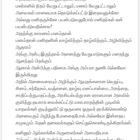
மலர்களில் நிறம் வேறுபட்டாலும், மணம் வேறுபட்டாலும்
அவைகள் மாலையாக தொடுக்கப்பட்டு இறைவனுக்கோ
அல்லது மனிதருக்கோ பயன்படுவதுபோல் மனிதர்கள் ஏன்
பயன்படுவதில்லை?
அதற்க்கு காரணம் மனம்தான்
மனம்தான் மனிதனின் வாழ்விற்கும் தாழ்விற்கும், அழிவிற்கும்
ஆதாரம்
அங்கு அன்பு இருந்தால் அனைத்து வேறுபாடுகளும் மறைந்து
ஆனந்தம் பிறக்கும்
ஆனால் அன்பிற்கு பதிலாக அங்கு அம்பரா துணி அல்லவோ
இருக்கிறது
அதில் அனைவரையும் அழிக்கும் ஆயுதங்களான வெறுப்பு,
சினம், சந்தேகம், வஞ்சனை, தாழ்வு மனப்பான்மை, அகந்தை,
சாதிப்பற்று,மதப்பற்று, அரசியல்பற்று என ஏராளமான அளவில்
குவித்து தயராக வைக்கப்பட்டு மகாபாரதத்தின் முடிவில்
யாதவர்கள் குடித்துவிட்டு ஒருவரை ஒருவர் தாக்கிகொண்டு
அனைவரும் அழிந்து போனதைபோல் அல்லவோ இன்றைய
சமூகமும் அதன் தலைவர்களும் செய்துகொண்டிருக்கிறார்கள்.
எனினும் ஆங்காங்கே அருளாளர்கள் அமைதியாக
ஆர்பாட்டமின்றி அன்பின் மகத்துவத்தை மக்களுக்கு புரிய