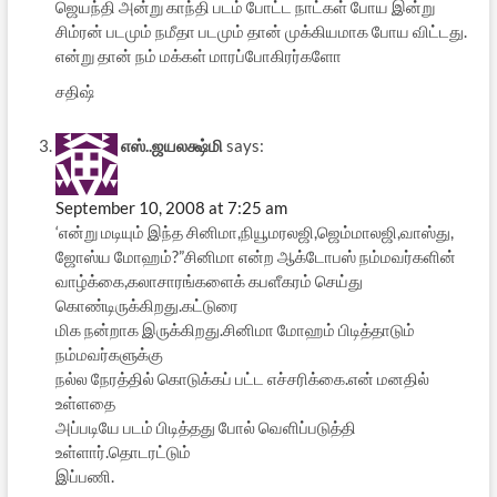
ஜெயந்தி அன்று காந்தி படம் போட்ட நாட்கள் போய இன்று
சிம்ரன் படமும் நமீதா படமும் தான் முக்கியமாக போய விட்டது.
என்று தான் நம் மக்கள் மாரப்போகிரர்களோ
சதிஷ்
எஸ்..ஜயலக்ஷ்மி
says:
September 10, 2008 at 7:25 am
‘என்று மடியும் இந்த சினிமா,நியூமரலஜி,ஜெம்மாலஜி,வாஸ்து,
ஜோஸ்ய மோஹம்?”சினிமா என்ற ஆக்டோபஸ் நம்மவர்களின்
வாழ்க்கை,கலாசாரங்களைக் கபளீகரம் செய்து
கொண்டிருக்கிறது.கட்டுரை
மிக நன்றாக இருக்கிறது.சினிமா மோஹம் பிடித்தாடும்
நம்மவர்களுக்கு
நல்ல நேரத்தில் கொடுக்கப் பட்ட எச்சரிக்கை.என் மனதில்
உள்ளதை
அப்படியே படம் பிடித்தது போல் வெளிப்படுத்தி
உள்ளார்.தொடரட்டும்
இப்பணி.