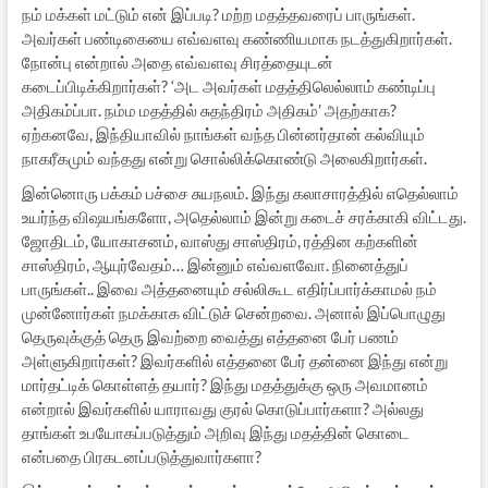
நம் மக்கள் மட்டும் என் இப்படி? மற்ற மதத்தவரைப் பாருங்கள்.
அவர்கள் பண்டிகையை எவ்வளவு கண்ணியமாக நடத்துகிறார்கள்.
நோன்பு என்றால் அதை எவ்வளவு சிரத்தையுடன்
கடைப்பிடிக்கிறார்கள்? ‘அட அவர்கள் மதத்திலெல்லாம் கண்டிப்பு
அதிகம்ப்பா. நம்ம மதத்தில் சுதந்திரம் அதிகம்’ அதற்காக?
ஏற்கனவே, இந்தியாவில் நாங்கள் வந்த பின்னர்தான் கல்வியும்
நாகரீகமும் வந்தது என்று சொல்லிக்கொண்டு அலைகிறார்கள்.
இன்னொரு பக்கம் பச்சை சுயநலம். இந்து கலாசாரத்தில் எதெல்லாம்
உயர்ந்த விஷயங்களோ, அதெல்லாம் இன்று கடைச் சரக்காகி விட்டது.
ஜோதிடம், யோகாசனம், வாஸ்து சாஸ்திரம், ரத்தின கற்களின்
சாஸ்திரம், ஆயுர்வேதம்… இன்னும் எவ்வளவோ. நினைத்துப்
பாருங்கள்.. இவை அத்தனையும் சல்லிகூட எதிர்ப்பார்க்காமல் நம்
முன்னோர்கள் நமக்காக விட்டுச் சென்றவை. அனால் இப்பொழுது
தெருவுக்குத் தெரு இவற்றை வைத்து எத்தனை பேர் பணம்
அள்ளுகிறார்கள்? இவர்களில் எத்தனை பேர் தன்னை இந்து என்று
மார்தட்டிக் கொள்ளத் தயார்? இந்து மதத்துக்கு ஒரு அவமானம்
என்றால் இவர்களில் யாராவது குரல் கொடுப்பார்களா? அல்லது
தாங்கள் உபயோகப்படுத்தும் அறிவு இந்து மதத்தின் கொடை
என்பதை பிரகடனப்படுத்துவார்களா?