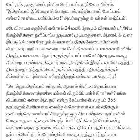
கேட்கும். பூஜை செய்யும் சில பெரியவர்களுக்கோ எரிச்சல்.
“இதெல்லாம் இப்போதான் போடுவான். மத்தியானம் போட்டால்
என்ன? நான்கூட பார்ப்பேனே!” அவர்களுக்கு அவர்கள் ‘கஷ்ட்டம்’.
சரி. விநாயக சதுர்த்தி என்றால் 24 மணி நேரமும் விநாயகர் பற்றியே
நிகழ்ச்சிகளை ஒளிப்பரப்ப முடியுமா? முடியாதுதான். ஆனால் அவரை
இப்படி 24 மணி நேரமும் அவமானப்படுத்த வேண்டாமே? ஏன்,
விநாயகர் பற்றிய பல சுவையான செய்திகளைப் படமாக்கலாமே? சில
திருத்தலங்ககளை நேயர்களுக்குக் காட்டலாமே? அரை நாளாவது
அன்றைய பண்டிகை தொடர்பான நிகழ்சிகள் இருக்கலாமே? சுதந்திர
தினத்தை எடுத்துக் கொள்ளுங்கள். சுதந்திர தினத்துக்க்கும்
சிம்ரனின் வாழ்க்கைச் சரிதத்திற்கும் என்னையா தொடர்பு?
“சொல்லுவதெல்லாம் சரிதான். ஆனால் சினிமா தொடர்பான
நிகழ்ச்சிக்களைத்தானே மக்கள் விரும்பிப் பார்க்கிறார்கள்? எங்க
வியாபாரம் என்ன ஆவது?” என்று கேட்பார்கள். வருடம் 365
நாட்களும் சினிமாவை வைத்துக் கொள்ளை லாபம் எடுக்கும்
தனியார் தொலைக்காட்சிகளுக்கு ஒரு சில பண்டிகை நாட்களின்
போதாவது லாபத்தைக் கொஞ்சம் விட்டுக் கொடுப்போம் என்ற
எண்ணம் வருவதில்லை. மக்கள் எக்கேடு கெட்டாலும் பரவாயில்லை.
நம் பாக்கெட் நிரம்பவேண்டும். போதை மருந்து விற்றுக் காசு