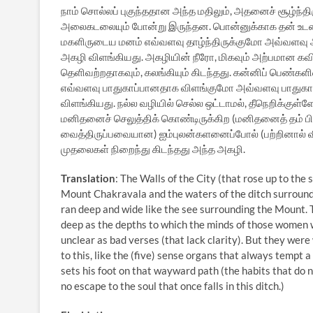
நாம் சொல்லப் புகுந்ததான அந்த மதிலும், அதனைச் சூழ்ந்திர
அலைகடலையும் போன்று இருந்தன. பொன்னுக்காக தன் உடலை
மகளிருடைய மனம் எவ்வளவு தாழ்ந்திருக்குமோ அவ்வளவ
அகழி விளங்கியது. அகழியின் நீரோ, மிகவும் அற்பமான 
தெளிவற்றதாகவும், கலங்கியும் கிடந்தது. கன்னிப் பெண்கள
எவ்வளவு பாதுகாப்பானதாக விளங்குமோ அவ்வளவு பாதுகா
விளங்கியது. நல்ல வழியில் செல்ல ஒட்டாமல், தீநெறிக்குள்
மனிதனைச் செலுத்திக் கொண்டிருக்கிற (மனிதனைத் தம் பிட
வைத்திருப்பவையான) ஐம்புலன்களனைப்போல் (பற்றினால்
முதலைகள் நிறைந்து கிடந்தது அந்த அகழி.
Translation
: The Walls of the City (that rose up to the
Mount Chakravala and the waters of the ditch surroundi
ran deep and wide like the see surrounding the Mount. 
deep as the depths to which the minds of those women w
unclear as bad verses (that lack clarity). But they wer
to this, like the (five) sense organs that always tempt
sets his foot on that wayward path (the habits that do n
no escape to the soul that once falls in this ditch.)