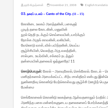
ஹரி கிருஷ்ணன்
November 21, 2008
English translati
03
.
நகரப் படலம்
– Canto of the City
. (11 – 15)
கோலிடை உலகம் அளத்தலின், பகைஞர்
முடித் தலை கோடலின், மனுவின்
நூல் நெறி நடக்கும் செவ்வையின், யார்க்கும்
நோக்க அருங் காவலின், வலியின்,
வேலொடு வாள், வில் பயிற்றலின், வெய்ய
சூழ்ச்சியின், வெலற்கு அரு வலத்தின்,
சால்புடை உயர்வின், சக்கரம் நடத்தும்
தன்மையின்,தலைவர் ஒத்துளதே! 11
சொற்பொருள்:
கோல் – அளவுகோல், செங்கோல். கோடல் – கொ
மனிதர்களால் அமைக்கப்பட்ட சிற்ப சாஸ்திரம் என்பது இன்ன
நுண்ணறிவு கொண்டு மேற்கொள்வது சூழ்ச்சி (ஊழிற் பெருவலி
மேன்மை
செங்கோலைக் கொண்டு உலகத்தை ஆள்வதனாலும் (மதில்: அ
அணிந்த பகை மன்னர்களுடைய தலைகளைப் போர்க்களத்தில் க
சிரங்களை, தன்னகத்தே அமைந்துள்ள ஆயுதங்களால் கொய்வத