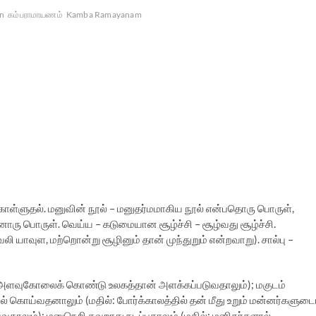
on
கம்பராமாயணம்
Kamba Ramayanam
ள்ளுதல். மனுவின் நூல் – மனுதர்மமாகிய நூல் என்பதொரு பொருள்,
ொரு பொருள். வெய்ய – கடுமையான சூழ்ச்சி – சூழ்வது சூழ்ச்சி.
 யாவுள, மற்றொன்று சூழினும் தான் முந்துறும் என்றவாறு). சால்பு –
ளவுகோலைக் கொண்டு உலகத்தான் அளக்கப்படுவதாலும்); மகுடம்
ொய்வதனாலும் (மதில்: போர்க்காலத்தில் தன் மீது உறும் மன்னர்களுட
ாலும்); மனுநெறி தவறாது நடப்பதாலும் (மதில்: மனிதர்களால்