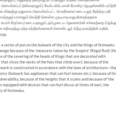
ைக்கப்பட்டுள்ளதாலும்), வேல், வில், வாள் போன்ற ஆயுதங்களில் பயிற்ச
ளை வீசுதற்கு ஏதுவாக அமைக்கப்பட்ட பொறிகளை உடையது), தேர்ந்த மதி
் அமைந்தது) யாராலும் வெற்றி கொள்ள முடியாத வலு நிறைந்ததாக
ில்: உயரச் சிறப்பை) உடையதாலும், தம்முடைய ஆணையின் சக்கரத்தை (ஆக்
ளை எறிவதற்கு ஏற்ற எந்திரங்களைக் கொண்டது) அந்த நகரத்தின் மதில்,
தது.
s a series of pun on the bulwark of the city and the Kings of Ikshwaku
lineage because of the ‘measures taken by the Sceptre’ (Regal Rod) (th
e of the severing of the heads of Kings that are decorated with
 that slices the necks of the foes that climb over); because of the
ulwark is constructed in accordance with the laws of architecture—th
ponry (bulwark has appliances that can hurl lances etc.); because of its
lnerability, because of the heights that it scales and because of ‘the
is equipped with devices that can hurl discus at times of war), the
ly of Ikshwaku.