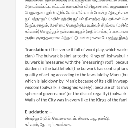
அமைக்கப்பட்ட கட்டடக் கலையின் விதிமுறைகள் வழுவாமல் அம
பெறுவதனாலும் (மதில்: வேல், வில் வாள் போன்ற ஆயுதங்க
நுட்பத்தாலும் (மதில்: தந்திர நுட்பம் நிறைந்த ஆயுதங்கள
இருப்பதாலும், மேன்மை பொருந்திய உயர்வுச் சிறப்பை (மத
சக்கரம்) செலுத்தும் தன்மையாலும் (மதில்: சக்கரப் படைக
சூரிய குலத்தவரான அந்நாட்டு மன்னர்களையே ஒத்து இருந்
Translation:
(This verse if full of word play, which work
clan.) The bulwark is similar to the Kings of Ikshwaku 
bulwark is ‘measured with the (measuring) rod’); becaus
diadem, in the battlefield (the bulwark has contraptions
quality of acting according to the laws laid by Manu (b
which is laid down by ‘Man’); because of its skill in wea
wisdom (bulwark is designed wisely); because of its invu
sphere of governance’ (or the disc of regality) (bulwark 
Walls of the City was in every like the Kings of the fami
Elucidation:
—
சினத்து அயில், கொலை வாள், சிலை, மழு, தண்டு,
சக்கரம், தோமரம், உலக்கை,