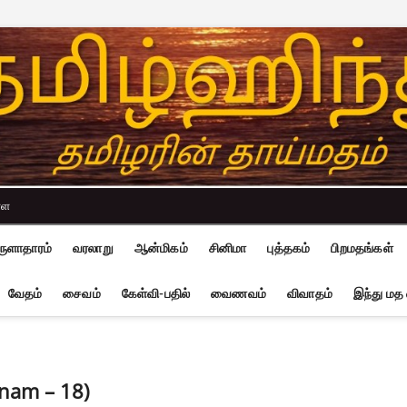
்ள
ுளாதாரம்
வரலாறு
ஆன்மிகம்
சினிமா
புத்தகம்
பிறமதங்கள்
வேதம்
சைவம்
கேள்வி-பதில்
வைணவம்
விவாதம்
இந்து மத
nam – 18)