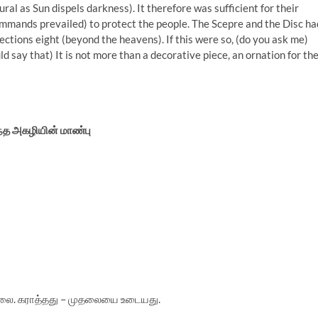
ral as Sun dispels darkness). It therefore was sufficient for their
ommands prevailed) to protect the people. The Scepre and the Disc ha
ctions eight (beyond the heavens). If this were so, (do you ask me)
d say that) It is not more than a decorative piece, an ornation for th
்த அகழியின் மாண்பு
ுதலை. கராத்தது – முதலையை உடையது.