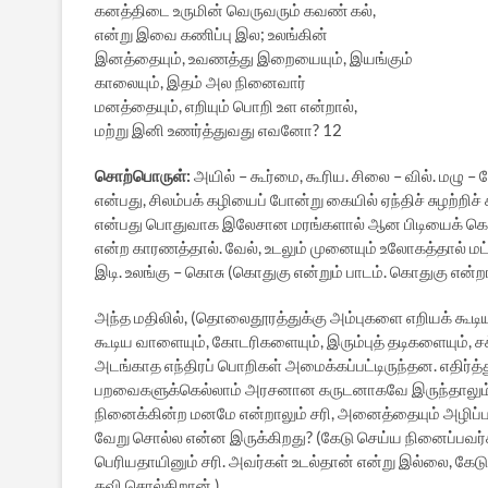
கனத்திடை உருமின் வெருவரும் கவண் கல்,
என்று இவை கணிப்பு இல; உலங்கின்
இனத்தையும், உவணத்து இறையையும், இயங்கும்
காலையும், இதம் அல நினைவார்
மனத்தையும், எறியும் பொறி உள என்றால்,
மற்று இனி உணர்த்துவது எவனோ? 12
சொற்பொருள்:
அயில் – கூர்மை, கூரிய. சிலை – வில். மழு – 
என்பது, சிலம்பக் கழியைப் போன்று கையில் ஏந்திச் சுழற்றிச
என்பது பொதுவாக இலேசான மரங்களால் ஆன பிடியைக் கொண்
என்ற காரணத்தால். வேல், உடலும் முனையும் உலோகத்தால் மட்ட
இடி. உலங்கு – கொசு (கொதுகு என்றும் பாடம். கொதுகு என்
அந்த மதிலில், (தொலைதூரத்துக்கு அம்புகளை எறியக் கூடிய 
கூடிய வாளையும், கோடரிகளையும், இரும்புத் தடிகளையும், ச
அடங்காத எந்திரப் பொறிகள் அமைக்கப்பட்டிருந்தன. எதிர்த்
பறவைகளுக்கெல்லாம் அரசனான கருடனாகவே இருந்தாலும் சர
நினைக்கின்ற மனமே என்றாலும் சரி, அனைத்தையும் அழிப
வேறு சொல்ல என்ன இருக்கிறது? (கேடு செய்ய நினைப்பவர்க
பெரியதாயினும் சரி. அவர்கள் உடல்தான் என்று இல்லை, க
கவி சொல்கிறான்.)