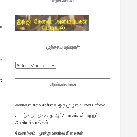
சமூகசேவை
ி
ஞா
முந்தைய பதிவுகள்
e
முந்தைய
பதிவுகள்
at
அண்மையவை
சனாதன தர்ம சர்ச்சை: ஒரு முழுமையான பார்வை
சட்டத்தை மதிக்காத ஆட்சியாளர்கள் மற்றும்
அரசியல்வாதிகள்
வேதாந்தம் : மூன்று உணர்வு நிலைகள்