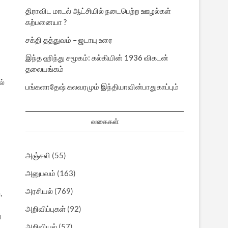
திராவிட மாடல் ஆட்சியில் நடைபெற்ற ஊழல்கள்
கற்பனையா ?
சக்தி தத்துவம் – ஜடாயு உரை
இந்த ஹிந்து சமூகம்: கல்கியின் 1936 விகடன்
தலையங்கம்
ல்
பங்களாதேஷ் கலவரமும் இந்தியாவின்பாதுகாப்பும்
வகைகள்
அஞ்சலி
(55)
அனுபவம்
(163)
அரசியல்
(769)
,
அறிவிப்புகள்
(92)
ு
அறிவியல்
(57)