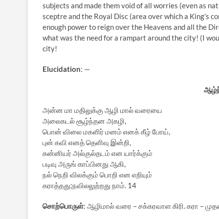
subjects and made them void of all worries (even as natu
sceptre and the Royal Disc (area over which a King’s c
enough power to reign over the Heavens and all the Dire
what was the need for a rampart around the city! (I woul
city!
Elucidation
: —
ஆழ்ந
அன்ன மா மதிலுக்கு ஆழி மால் வரையை
அலைகடல் சூழ்ந்தன அகழி,
பொன் விலை மகளிர் மனம் எனக் கீழ் போய்,
புன் கவி எனத் தெளிவு இன்றி,
கன்னியர் அல்குல்தடம் என யார்க்கும்
படிவு அருங் காப்பினது ஆகி,
நல் நெறி விலக்கும் பொறி என எறியும்
கராத்தது;நவிலலுற்றது நாம். 14
சொற்பொருள்
: ஆழிமால் வரை – சக்கரவாள கிரி. கரா – ம