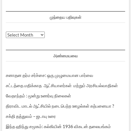
முந்தைய பதிவுகள்
முந்தைய
பதிவுகள்
அண்மையவை
சனாதன தர்ம சர்ச்சை: ஒரு முழுமையான பார்வை
சட்டத்தை மதிக்காத ஆட்சியாளர்கள் மற்றும் அரசியல்வாதிகள்
வேதாந்தம் : மூன்று உணர்வு நிலைகள்
திராவிட மாடல் ஆட்சியில் நடைபெற்ற ஊழல்கள் கற்பனையா ?
சக்தி தத்துவம் – ஜடாயு உரை
இந்த ஹிந்து சமூகம்: கல்கியின் 1936 விகடன் தலையங்கம்