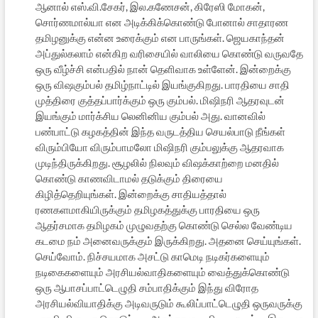
ஆனால் எஸ்.வி.சேகர், இல.கணேசன், கிரேஸி மோகன்,
சொர்ணமால்யா என அடிக்கிக்கொண்டு போனால் சாதாரண
தமிழனுக்கு என்ன உரைக்கும் என பாருங்கள். ஜெயகாந்தன்
அப்துல்கலாம் என்கிற வரிசையில் வாலியை கொண்டு வருவதே
ஒரு வீழ்ச்சி என்பதில் நான் தெளிவாக உள்ளேன். இன்றைக்கு
ஒரு விஷகும்பல் தமிழ்நாட்டில் இயங்குகிறது. பாரதியை சாதி
முத்திரை குத்தப்பார்க்கும் ஒரு கும்பல். மிஷிநரி ஆதரவுடன்
இயங்கும் மார்க்சிய லெனினிய கும்பல் அது. வானவில்
பண்பாட்டு கழகத்தின் இந்த வருடத்திய செயல்பாடு நீங்கள்
விரும்பியோ விரும்பாமலோ மிஷிநரி கும்பலுக்கு ஆதரவாக
முடிந்திருக்கிறது. சூழலில் நிலவும் விஷக்காற்றை மனதில்
கொண்டு காணவிடாமல் தடுக்கும் திரையை
கிழித்தெறியுங்கள். இன்றைக்கு சாதியத்தால்
ரணகளமாகியிருக்கும் தமிழகத்துக்கு பாரதியை ஒரு
ஆதர்சமாக தமிழகம் முழுவதற்கு கொண்டு செல்ல வேண்டிய
கடமை நம் அனைவருக்கும் இருக்கிறது. அதனை செய்யுங்கள்.
செய்வோம். நிச்சயமாக அசட்டு காமெடி நடிகர்களையும்
நடிகைகளையும் அரசியல்வாதிகளையும் வைத்துக்கொண்டு
ஒரு ஆபாசப்பாட்டெழுதி சம்பாதிக்கும் இந்து விரோத
அரசியல்வியாதிக்கு அடிவருடும் கூலிப்பாட்டெழுதி ஒருவருக்கு