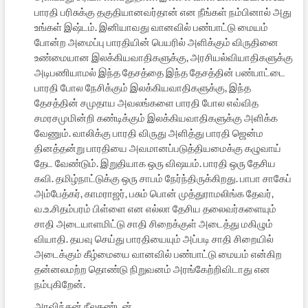
பாரதி பரிசுக்கு தகுதியானவர்தான் என நீங்கள் நம்பினால் அது
உங்கள் இஷ்டம். இனியாவது வானவில் பண்பாட்டு மையம்
போன்ற அமைப்பு பாரதியின் பெயரில் அளிக்கும் விருதினை
உண்மையான இலக்கியவாதிகளுக்கு, அரசியல்வியாதிகளுக்கு
அடிபணியாமல் இந்த தேசத்தை இந்த தேசத்தின் பண்பாட்டை
பாரதி போல நேசிக்கும் இலக்கியவாதிகளுக்கு, இந்த
தேசத்தின் சமுதாய அவலங்களை பாரதி போல எவ்வித
சமரசமுமின்றி கண்டிக்கும் இலக்கியவாதிகளுக்கு அளிக்க
வேணும். வாலிக்கு பாரதி விருது அளித்து பாரதி ஜென்ம
தினத்தன்று பாரதியை அவமானப்படுத்தியமைக்கு கழுவாய்
தேட வேண்டும். இறுதியாக ஒரு விஷயம். பாரதி ஒரு தேசிய
கவி. தமிழ்நாட்டுக்கு ஒரு சாபம் நேர்ந்திருக்கிறது. பாபா சாகேப்
அம்பேத்கர், காமராஜர், பசும் பொன் முத்துராமலிங்க தேவர்,
வ.உ.சிதம்பரம் பிள்ளை என எல்லா தேசிய தலைவர்களையும்
சாதி அடையாளமிட்டு சாதி சிறைக்குள் அடைத்து மகிழும்
வியாதி. தயவு செய்து பாரதியையும் அப்படி சாதி சிறையில்
அடைக்கும் கீழ்மையை வானவில் பண்பாட்டு மையம் என்கிற
தன்னலமற்ற தொண்டு நிறுவனம் அரங்கேற்றிவிடாது என
நம்புகிறேன்.
அரவிந்தன் நீலகண்டன்