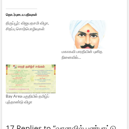
தொடர்புடைய பதிவுகள்
திருப்பூர்: விஜயதசமி விழா,
சிறப்பு சொற்பொழிவுகள்
மகாகவி பாரதியின் புனித
நினைவில்…
Bay Area பகுதியில் தமிழ்ப்
புத்தாண்டு விழா
17 Replies to “வானவில் பண்பாட்டு