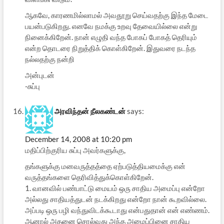
ஆகவே, காரணமில்லாமல் அவதூறு செய்வதற்கு இந்த மேடை
பயன்படுகிறது. எனவே நமக்கு உறவு தேவையில்லை என்று
நினைக்கிறேன். நான் எழுதி வந்த போகப் போகத் தெரியும்
என்ற தொடரை நிறுத்திக் கொள்கிறேன். இதுவரை நடந்த
நல்லதற்கு நன்றி
அன்புடன்
-சுப்பு
அரவிந்தன் நீலகண்டன்
says:
December 14, 2008 at 10:20 pm
மதிப்பிற்குரிய சுப்பு அவர்களுக்கு,
தங்களுக்கு மனவருத்தத்தை ஏற்படுத்தியமைக்கு என்
வருத்தங்களை தெரிவித்துக்கொள்கிறேன்.
1. வானவில் பண்பாட்டு மையம் ஒரு சாதிய அமைப்பு என்றோ
அல்லது சாதியத்துடன் நடக்கிறது என்றோ நான் கூறவில்லை.
அப்படி ஒரு பழி வந்துவிடக்கூடாது என்பதுதான் என் எண்ணம்.
ஆனால் அதனை சொல்வது அந்த அமைப்பினை சாதிய