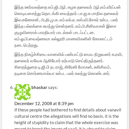
இந்த ஊர்வலத்தை எம்.ஜி.ஆர். கழக தலைவர் ஆர்.எம்.வீரப்பன்
கொடியசைத்து தொடங்கி வைத்தார். பா.ஜ.க மாநில தலைவர்
இல.கணேசன், அ.தி.மு.க. எம்.எல்.ஏ. எஸ்.வி.சேகர் உள்பட பலர்
இந்த பல்லக்கை சுமந்து சென்றனர். எம்.பி.சீனிவாசன் இசை
குழுவினரால் பாரதியார் பாடல்கள் பாடப்பட்டன.
எம்.ஓ.பி.வைஷ்ணவா கல்லூரி மாணவிகளின் கோலாட்டம்
நடைபெற்றது.
இந்த நிகழ்ச்சியை வானவில் பண்பாட்டு மைய நிறுவனர் க.ரவி,
தலைவர் வவேசு ஆகியோர் ஏற்பாடு செய்திருந்தனர்.
சிறைத்துறை டி.ஜி.பி நடராஜ், கிரேஸி மோகன், சுகிசிவம்,
நடிகை சொர்ணமால்யா உள்பட பலர் கலந்து கொண்டனர்.
bhaskar
says:
December 12, 2008 at 8:39 pm
if these people had bothered to find details about vanavil
cultural centre the allegations will find no basis. it is the
height of stupidity to claim that the whole exercise was
meant to boost the image of vaali. it is absurd to claim