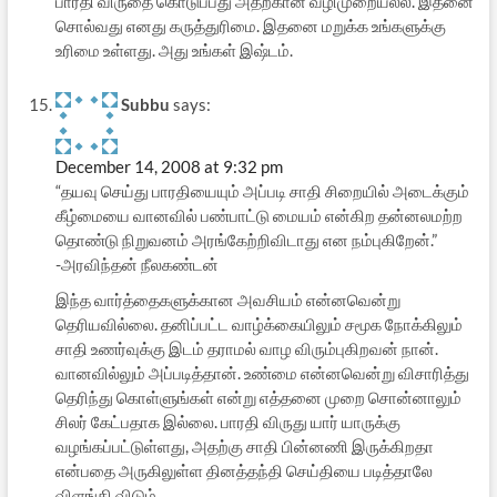
பாரதி விருதை கொடுப்பது அதற்கான வழிமுறையல்ல. இதனை
சொல்வது எனது கருத்துரிமை. இதனை மறுக்க உங்களுக்கு
உரிமை உள்ளது. அது உங்கள் இஷ்டம்.
Subbu
says:
December 14, 2008 at 9:32 pm
“தயவு செய்து பாரதியையும் அப்படி சாதி சிறையில் அடைக்கும்
கீழ்மையை வானவில் பண்பாட்டு மையம் என்கிற தன்னலமற்ற
தொண்டு நிறுவனம் அரங்கேற்றிவிடாது என நம்புகிறேன்.”
-அரவிந்தன் நீலகண்டன்
இந்த வார்த்தைகளுக்கான அவசியம் என்னவென்று
தெரியவில்லை. தனிப்பட்ட வாழ்க்கையிலும் சமூக நோக்கிலும்
சாதி உணர்வுக்கு இடம் தராமல் வாழ விரும்புகிறவன் நான்.
வானவில்லும் அப்படித்தான். உண்மை என்னவென்று விசாரித்து
தெரிந்து கொள்ளுங்கள் என்று எத்தனை முறை சொன்னாலும்
சிலர் கேட்பதாக இல்லை. பாரதி விருது யார் யாருக்கு
வழங்கப்பட்டுள்ளது, அதற்கு சாதி பின்னணி இருக்கிறதா
என்பதை அருகிலுள்ள தினத்தந்தி செய்தியை படித்தாலே
விளங்கி விடும்.