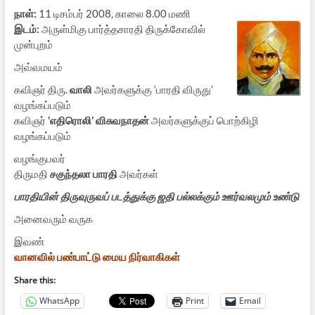
நாள்:
11 டிசம்பர் 2008, காலை 8.00 மணி
இடம்:
அருள்மிகு பார்த்தசாரதி திருக்கோவில்
முன்புறம்
அவ்வமயம்
கவிஞர் திரு.
வாலி
அவர்களுக்கு ‘பாரதி விருது’
வழங்கப்படும்
கவிஞர்
‘எதிரொலி’ விசுவநாதன்
அவர்களுக்குப் பொற்கிழி
வழங்கப்படும்
வழங்குபவர்
திருமதி
சகுந்தலா பாரதி
அவர்கள்
பாரதியின் திருவுருவப் படத்துக்கு ஜதி பல்லக்கும் ஊர்வலமும் உண்டு
அனைவரும் வருக
இவண்
வானவில் பண்பாட்டு மைய நிர்வாகிகள்
Share this:
WhatsApp
Print
Email