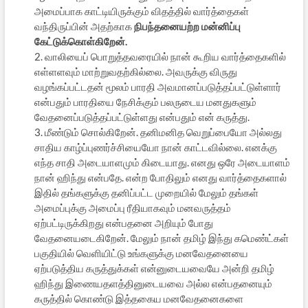
அமைப்பாக காட்டியிருக்கும் விதத்தில் வார்த்தைகள்
வந்திருப்பின் அதற்காக
நிபந்தனையற்ற மன்னிப்பு
கேட்டுக்கொள்கிறேன்.
2. வாலியைப் பொறுத்தவரையில் நான் கூறிய வார்த்தைகளில்
எள்ளளவும் மாற்றுவதற்கில்லை. அவருக்கு விருது
வழங்கப்பட்டதன் மூலம் பாரதி அவமானப்படுத்தப்பட்டுள்ளார்
என்பதும் பாரதியை நேசிக்கும் பலருடைய மனதுகளும்
வேதனைப்படுத்தப்பட்டுள்ளது என்பதும் என் கருத்து.
3. மீண்டும் சொல்கிறேன். தனிமனித வெறுப்பையோ அல்லது
சாதிய காழ்ப்புணர்ச்சியையோ நான் காட்டவில்லை. எனக்கு
எந்த சாதி அடையாளமும் கிடையாது. எனது ஒரே அடையாளம்
நான் ஹிந்து என்பதே. என்ற போதிலும் எனது வார்த்தைகளால்
இதில் தங்களுக்கு தனிப்பட்ட முறையில் மேலும் தங்கள்
அமைப்புக்கு அமைப்பு ரீதியாகவும் மனவருத்தம்
ஏற்பட்டிருக்கிறது என்பதனை அறியும் போது
வேதனையடைகிறேன். மேலும் நான் தமிழ் இந்து கமெண்ட்கள்
பகுதியில் வெளியிட்டு உங்களுக்கு மனவேதனையை
ஏற்படுத்திய கருத்துக்கள் என்னுடையவையே அன்றி தமிழ்
ஹிந்து இணையதளத்தினுடையவை அல்ல என்பதனையும்
கருத்தில் கொண்டு இத்தகைய மனவேதனைகளை