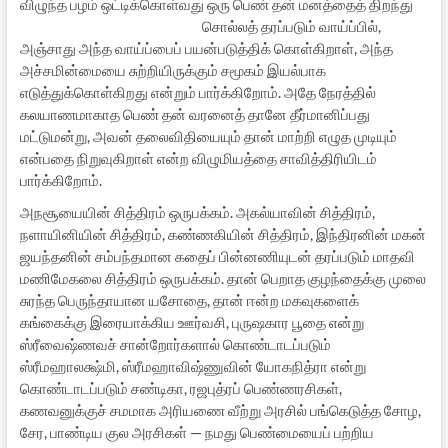
விழுந்த பழம் ஒட்டிக்கொள்வது ஒரு பெண் தன்
மனத்தைத் திறந்து
சொல்லத் தரப்படும் வாய்ப்பில்,
அஞ்சாது அந்த வாய்ப்பைப் பயன்படுத்திக் கொள்கிறாள், அந்த
அச்சமின்மையை சுற்றியிருக்கும் சமூகம் இயல்பாக
எடுத்துக்கொள்கிறது என்றும் பார்க்கிறோம். அதே நேரத்தில்
கலயாணமாகாத பெண் தன் வரனைத் தானே தீர்மானிப்பது
மட்டுமன்று, அவன் தலைவிதியையும் தான் மாற்றி எழுத முடியும்
என்பதை நிறுவுகிறாள் என்ற விழுமியத்தை சாவித்திரியிடம்
பார்க்கிறோம்.
அநசூயையின் சித்திரம் ஒருபக்கம். அகல்யாவின் சித்திரம்,
நளாயினியின் சித்திரம், கண்ணகியின் சித்திரம், இந்திரனின் மகன்
ஜயந்தனின் சம்பந்தமான கதைப் பின்னணியுடன் தரப்படும் மாதவி
மணிமேகலை சித்திரம் ஒருபக்கம். தான் பெறாத குழந்தைக்கு முலை
சுரந்த பெருந்தாயான யசோதை, தான் ஈன்ற மகவுகளைக்
கங்கைக்கு இரையாக்கிய ஊர்வசி, புருஷகார பூதை என்று
ஸ்ரீவைஷ்ணவச் சான்றோர்களால் கொண்டாடப்படும்
ஸ்ரீமஹாலக்ஷ்மி, ஸ்ரீமஹாவிஷ்ணுவின் யோகநித்ரா என்று
கொண்டாடப்படும் சண்டிகா, ரஜபுத்ரப் பெண்ணரசிகள்,
கணவனுக்குச் சமமாக அரியணை வீற்று அரசில் பங்கெடுத்த சோழ,
சேர, பாண்டிய குல அரசிகள் — நமது பெண்மையைப் பற்றிய