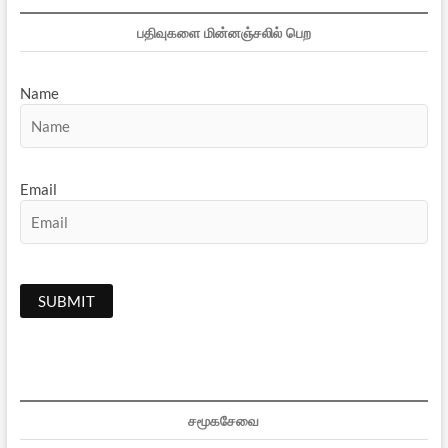
பதிவுகளை மின்னஞ்சலில் பெற
Name
Email
சமூகசேவை