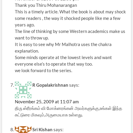
Thank you Thiru Mohanarangan
This is a timely article. What the book is about may shock
some readers , the way it shocked people like me a few
years ago.
The line of thinking by some Western academics make us
want to throw up.
It is easy to see why Mr Malhotra uses the chakra
explanation.
Some minds operate at the lowest levels and want
everyone else’s to operate that way too.
we look forward to the series.
R Gopalakrishnan
says:
November 25, 2009 at 11:07 am
திரு ஸ்ரீரங்கம் வி மோக்னரங்கன் அவர்களுக்கு,உங்கள் இந்த
கட்டுரை மிகவும்,அருமையாக உள்ளது.
Sri Kishan
says: