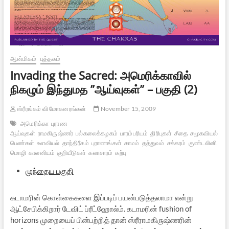
ஆன்மிகம்
புத்தகம்
Invading the Sacred: அமெரிக்காவில்
நிகழும் இந்துமத ”ஆய்வுகள்” – பகுதி (2)
ஸ்ரீரங்கம் வி மோகனரங்கன்
November 15, 2009
அமெரிக்கா
புராண
ஆய்வுகள்
ராமகிருஷ்ணர்
பல்கலைக்கழகம்
பாரம்பரியம்
திரிபுகள்
சீதை
சமூகவியல்
ரா
பெண்கள்
உளவியல்
தாந்திரீகம்
புராணங்கள்
காமம்
தத்துவம்
சக்கரம்
குண்டலினி
குறி
மொழி
காலனியம்
குறியீடுகள்
கலாசாரம்
கற்பு
முந்தைய பகுதி
கடாமரின் கொள்கைகளை இப்படிப் பயன்படுத்தலாமா என்று
ஆட்சேபிக்கிறார் டேவிட் ப்ரீட்ஹோல்ம். கடாமரின் fushion of
horizons முறையைப் பின்பற்றித் தான் ஸ்ரீராமகிருஷ்ணரின்