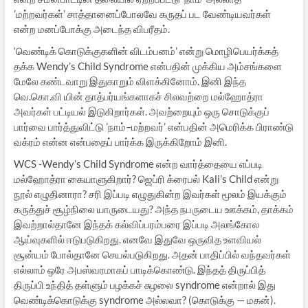
’மற்றவர்கள்’ சாத்தானைப்போலவே கருதப் பட வேண்டியவர்கள்
என்ற மனப்போக்கு அடைந்த விபரீதம்.
‘வெண்டிக் கொடுக்குகளின் விடம்பனம்’ என்று மொழிபெயர்க்கத்
தக்க Wendy’s Child Syndrome என்பதின் முக்கிய அம்சங்களை
மேலே கண்டவாறு இதுகாறும் விளக்கினோம். இனி இந்த
வெ.கொ.வி யின் தாத்பர்யங்களாகச் சிலவற்றை மல்ஹோத்ரா
அவர்கள் பட்டியல் இடுகிறார்கள். அவற்றையும் ஒரு சொடுக்குப்
பார்வை பார்த்துவிட்டு ’நாம்–மற்றவர்’ என்பதின் அமெரிக்க பிராண்டு
வக்ரம் என்ன என்பதைப் பார்க்க இருக்கிறோம் இனி.
WCS -Wendy’s Child Syndrome என்ற வார்த்தையை எப்படி
மல்ஹோத்ரா கையாளுகிறார்? ஜெப்ரி க்ரைபல் Kali’s Child என்று
நூல் எழுதினாரா? சரி இப்படி எழுதுகின்ற இவர்கள் மூலம் இயக்கும்
கருத்துச் சூழ்நிலை யாருடையது? அந்த நபருடைய ஊக்கம், தாக்கம்
இவற்றால்தானே இந்தக் கல்விப்பரம்பரை இப்படி அலங்கோல
ஆய்வுகளில் ஈடுபடுகிறது. எனவே இதுவே ஒருவித உளவியல்
சூன்யம் போல்தானே செயல்படுகிறது. அதன் பாதிப்பில் வந்தவர்கள்
எல்லாம் ஒரே அபஸ்வரமாகப் பாடிக்கொண்டு. இந்தத் திருப்பித்
திருப்பி உந்தித் தள்ளும் பழக்கச் சுழலை syndrome என்றால் இது
வெண்டிக்கொடுக்கு syndrome அல்லவா? (கொடுக்கு — மகன்).