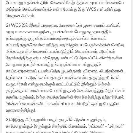
போனாலும் தங்கள் திரிபு வேலைக்கேற்பத்தான் மூல பாடங்களையே
அர்த்தம் செய்யவேண்டும் என்ற போக்கு இது WCS என்பதில் ஒரு
பிரதான அம்சம்.
2) WCS இல் இரண்டாவதாக, மேலைநாட்டு முறைசாராப் பாலியல்
உறவு வகைகளான ஓரின முயக்கங்கள் பொது சமுதாயத்தில்
தங்களுக்கு ஒரு வித கௌரவத்தையும், செல்வாக்கையும்
சம்பாதித்துக்கொள்ள ஹிந்து மத விழுமியப் பெருக்கத்தின் செறிவு
மிக்க தொன்மங்களைப் பயன்படுத்திக் கொண்டனர். அவர்கள்
நோக்கத்திற்கு ஏற்ப மற்றொரு பண்பாட்டு அமைப்பில் கிளர்ந்த சில
சோதனா முயற்சிகளைத் தங்களுக்கான சான்று தரும்
சாய்வுரைகளாகப் பயன்படுத்த முயன்றனர். விளைவு விபரீதம்தான்.
(தம்முடைய அருட்செல்வத்தைப் பயன்கொள்ளத் தகுந்த சீடர்கள்
வருவார்கள் என்று தமக்குக் காட்டப்பட்டும் இன்னும் அந்தக்
குழந்தைகள் வரவில்லையே என்று தக்ஷிணேஸ்வரத்துத் அருட்புனல்
கதறிய உருக்கம், இந்த அபத்தங்களின் நோக்கத்திற்கு ஏற்றாற்போல்
‘சின்னப் பையன்களிடம் கவர்ச்சி’யான விபரீதம் ஒன்று போதுமே
உதாரணத்திற்கு).
3)அடுத்து அப்ரஹாமிய மதச் சூழலில் ஆண்டவனுக்கும்,
சாத்தானுக்கும் இருக்கும் நிரந்தரப் பிணக்கம், ‘நம்மவர்’ – ‘மற்றவர்’
என்ற சமன்பாட்டின் தலையில் ஏற்றப்பட்டு ’நாம்’ அல்லாத