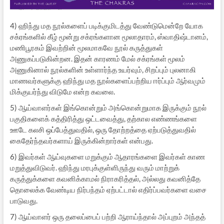
4) ஹிந்து மத நூல்களைப் படிக்குமிடத்து வேண்டுமென்றே யோக
சக்ரங்களில் கீழ் மூன்று சக்ரங்களான மூலாதாரம், ஸ்வாதிஷ்டானம்,
மணிபூரகம் இவற்றின் மூலமாகவே நூல் கருத்துகள்
அணுகப்படுகின்றன. இதன் காரணம் மேல் சக்ரங்கள் மூலம்
அணுகினால் நூல்களின் உள்ளார்ந்த உயர்வும், சிறப்பும் புலனாகி
மாணவர்களுக்கு ஹிந்து மத நூல்களைப்பற்றிய ஈர்ப்பும் ஆர்வமும்
மிக்குயர்ந்து விடுமே என்ற கவலை.
5) ஆய்வாளர்கள் இங்கொன்றும் அங்கொன்றுமாக இருக்கும் நூல்
பகுதிகளைக் கத்திரித்து ஒட்டவைத்து, தற்கால எண்ணங்களை
ஊடே கலசி ஒப்பேத்துவதில், ஒரு தோற்றத்தை ஏற்படுத்துவதில்
கைதேர்ந்தவர்களாய் இருக்கின்றார்கள் என்பது.
6) இவர்கள் ஆய்வுகளை மறுக்கும் ஆதாரங்களை இவர்கள் காண
மறுத்துவிடுவர். ஹிந்து மரபுக்குள்ளிருந்து வரும் மாற்றுக்
கருத்துக்களை கவனிக்காமல் நிராகரித்தல், அல்லது கவனித்தே
தொலைக்க வேண்டிய நிர்பந்தம் ஏற்பட்டால் எதிர்ப்பவர்களை வசை
பாடுவது.
7) ஆய்வாளர் ஒரு தலைப்பைப் பற்றி ஆராய்ந்தால் அப்புறம் அந்தத்