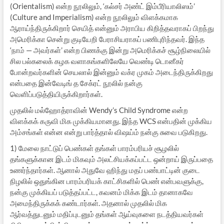
(Orientalism) என்ற நூலிலும், ‘கல்சர் அண்ட் இம்பீரியாலிஸம்’
(Culture and Imperialism) என்ற நூலிலும் விளக்கமாக
ஆராய்ந்திருக்கிறார் செயித் என்னும் அராபிய கிறித்தவராகப் பிறந்து
அமெரிக்கா சென்று குடியேறி பேராசியராகப் பணிபுரிந்தவர். இந்த
‘நாம் — அவர்கள்’ என்ற பிணக்கு இன்று அமெரிக்கச் சூழ்நிலையில்
சில பல்கலைக் கழக வளாகங்களிலேயே வெண்டி டொனீகர்
போன்றவர்களின் செயலால் இன்னும் வக்ர முகம் அடைந்திருக்கிறது
என்பதை இன்வேடிங் த சேக்ரட் நூலில் நன்கு
வெளிப்படுத்தியிருக்கிறார்கள்.
முதலில் மல்ஹோத்ராவின் Wendy’s Child Syndrome என்ற
விளக்கக் கருவி மிக முக்கியமானது. இந்த WCS என்பதின் முக்கிய
அம்சங்கள் என்ன என்று பார்த்தால் விஷய்ம் நன்கு சுவை படுகிறது.
1) மேலை நாட்டுப் பெண்கள் தங்கள் பாரம்பரியச் சூழலில்
தங்களுக்கான இடம் மிகவும் அலட்சியக்கப்பட்ட ஒன்றாய் இருப்பதை
உணர்ந்தார்கள். ஆனால் அதுவே ஹிந்து மதப் பண்பாட்டின் குடை
நிழலில் ஒதுங்கின பாரம்பரியக் காட்சிகளில் பெண் என்பவளுக்கு,
நன்கு முக்கியப் படுத்தப்பட்ட, கவனம் மிக்க இடம் தானாகவே
அமைந்திருக்கக் கண்டார்கள். அதனால் முதலில் மிக
ஆர்வத்துடனும் மதிப்புடனும் தங்கள் ஆய்வுகளை நடத்தியவர்கள்