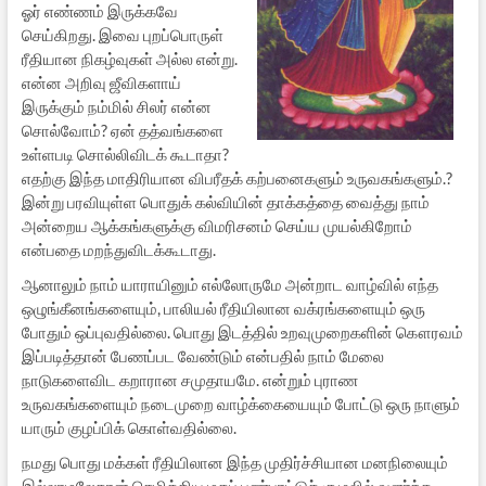
ஓர் எண்ணம் இருக்கவே
செய்கிறது. இவை புறப்பொருள்
ரீதியான நிகழ்வுகள் அல்ல என்று.
என்ன அறிவு ஜீவிகளாய்
இருக்கும் நம்மில் சிலர் என்ன
சொல்வோம்? ஏன் தத்வங்களை
உள்ளபடி சொல்லிவிடக் கூடாதா?
எதற்கு இந்த மாதிரியான விபரீதக் கற்பனைகளும் உருவகங்களும்.?
இன்று பரவியுள்ள பொதுக் கல்வியின் தாக்கத்தை வைத்து நாம்
அன்றைய ஆக்கங்களுக்கு விமரிசனம் செய்ய முயல்கிறோம்
என்பதை மறந்துவிடக்கூடாது.
ஆனாலும் நாம் யாராயினும் எல்லோருமே அன்றாட வாழ்வில் எந்த
ஒழுங்கீனங்களையும், பாலியல் ரீதியிலான வக்ரங்களையும் ஒரு
போதும் ஒப்புவதில்லை. பொது இடத்தில் உறவுமுறைகளின் கௌரவம்
இப்படித்தான் பேணப்பட வேண்டும் என்பதில் நாம் மேலை
நாடுகளைவிட கறாரான சமுதாயமே. என்றும் புராண
உருவகங்களையும் நடைமுறை வாழ்க்கையையும் போட்டு ஒரு நாளும்
யாரும் குழப்பிக் கொள்வதில்லை.
நமது பொது மக்கள் ரீதியிலான இந்த முதிர்ச்சியான மனநிலையும்
இல்லாமலேதான் செமித்திய மதப் பண்பாட்டுச் சூழலில் வளர்ந்த