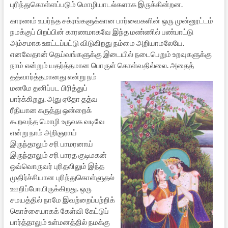
புரிந்துகொள்ளப்படும் மொழியாடல்களாக இருக்கின்றன.
காரணம் உயர்ந்த சக்ரங்களுக்கான பார்வைகளின் ஒரு முன்னூட்டம்
நமக்குப் பிறப்பின் காரணமாகவே இந்த மண்ணில் பண்பாட்டு
அம்சமாக ஊட்டப்பட்டு விடுகிறது நம்மை அறியாமலேயே.
எனவேதான் தெய்வங்களுக்கு இடையில் நடைபெறும் உறவுகளுக்கு
நாம் என்றும் யதர்த்தமான பொருள்
கொள்வதில்லை. அதைத்
தத்வார்த்தமானது என்று நம்
மனமே தனிப்பட பிரித்துப்
பார்க்கிறது. அது ஏதோ தத்வ
ரீதியான கருத்து ஒன்றைக்
கூறவந்த மொழி உருவக வடிவே
என்று நாம் அறிஞராய்
இருந்தாலும் சரி பாமரனாய்
இருந்தாலும் சரி பாரத குடிமகன்
ஒவ்வொருவர் புரிதலிலும் இந்த
முதிர்ச்சியான புரிந்துகொள்ளுதல்
ஊறிப்போயிருக்கிறது. ஒரு
சமயத்தில் நாமே இவற்றைப்பற்றிக்
கொச்சையாகக் கேள்வி கேட்டுப்
பார்த்தாலும் உள்மனத்தில் நமக்கு