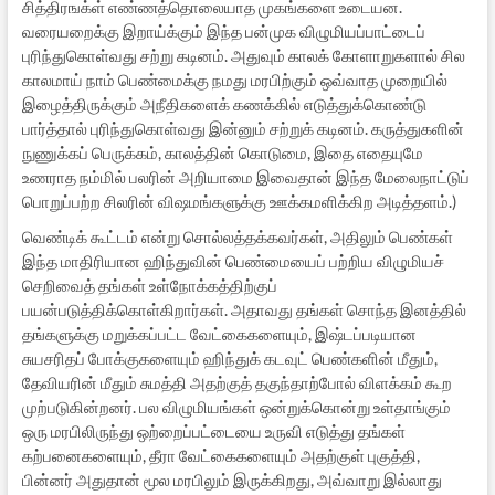
சித்திரஙக்ள் எண்ணத்தொலையாத முகங்களை உடையன.
வரையறைக்கு இறாய்க்கும் இந்த பன்முக விழுமியப்பாட்டைப்
புரிந்துகொள்வது சற்று கடினம். அதுவும் காலக் கோளாறுகளால் சில
காலமாய் நாம் பெண்மைக்கு நமது மரபிற்கும் ஒவ்வாத முறையில்
இழைத்திருக்கும் அநீதிகளைக் கணக்கில் எடுத்துக்கொண்டு
பார்த்தால் புரிந்துகொள்வது இன்னும் சற்றுக் கடினம். கருத்துகளின்
நுணுக்கப் பெருக்கம், காலத்தின் கொடுமை, இதை எதையுமே
உணராத நம்மில் பலரின் அறியாமை இவைதான் இந்த மேலைநாட்டுப்
பொறுப்பற்ற சிலரின் விஷமங்களுக்கு ஊக்கமளிக்கிற அடித்தளம்.)
வெண்டிக் கூட்டம் என்று சொல்லத்தக்கவர்கள், அதிலும் பெண்கள்
இந்த மாதிரியான ஹிந்துவின் பெண்மையைப் பற்றிய விழுமியச்
செறிவைத் தங்கள் உள்நோக்கத்திற்குப்
பயன்படுத்திக்கொள்கிறார்கள். அதாவது தங்கள் சொந்த இனத்தில்
தங்களுக்கு மறுக்கப்பட்ட வேட்கைகளையும், இஷ்டப்படியான
சுயசரிதப் போக்குகளையும் ஹிந்துக் கடவுட் பெண்களின் மீதும்,
தேவியரின் மீதும் சுமத்தி அதற்குத் தகுந்தாற்போல் விளக்கம் கூற
முற்படுகின்றனர். பல விழுமியங்கள் ஒன்றுக்கொன்று உள்தாங்கும்
ஒரு மரபிலிருந்து ஒற்றைப்பட்டையை உருவி எடுத்து தங்கள்
கற்பனைகளையும், தீரா வேட்கைகளையும் அதற்குள் புகுத்தி,
பின்னர் அதுதான் மூல மரபிலும் இருக்கிறது, அவ்வாறு இல்லாது