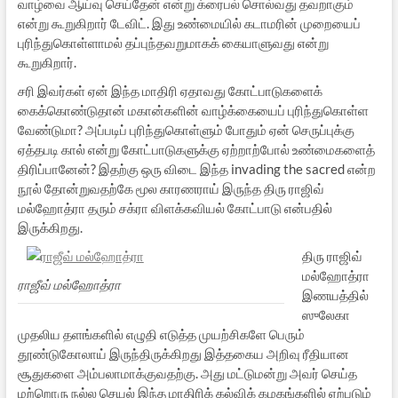
வாழ்வை ஆய்வு செய்தேன் என்று க்ரைபல் சொல்வது தவறாகும்
என்று கூறுகிறார் டேவிட். இது உண்மையில் கடாமரின் முறையைப்
புரிந்துகொள்ளாமல் தப்புந்தவறுமாகக் கையாளுவது என்று
கூறுகிறார்.
சரி இவர்கள் ஏன் இந்த மாதிரி ஏதாவது கோட்பாடுகளைக்
கைக்கொண்டுதான் மகான்களின் வாழ்க்கையைப் புரிந்துகொள்ள
வேண்டுமா? அப்படிப் புரிந்துகொள்ளும் போதும் ஏன் செருப்புக்கு
ஏத்தபடி கால் என்று கோட்பாடுகளுக்கு ஏற்றாற்போல் உண்மைகளைத்
திரிப்பானேன்? இதற்கு ஒரு விடை இந்த invading the sacred என்ற
நூல் தோன்றுவதற்கே மூல காரணராய் இருந்த திரு ராஜிவ்
மல்ஹோத்ரா தரும் சக்ரா விளக்கவியல் கோட்பாடு என்பதில்
இருக்கிறது.
திரு ராஜிவ்
மல்ஹோத்ரா
ராஜீவ் மல்ஹோத்ரா
இணயத்தில்
ஸுலேகா
முதலிய தளங்களில் எழுதி எடுத்த முயற்சிகளே பெரும்
தூண்டுகோலாய் இருந்திருக்கிறது இத்தகைய அறிவு ரீதியான
சூதுகளை அம்பலாமாக்குவதற்கு. அது மட்டுமன்று அவர் செய்த
மற்றொரு நல்ல செயல் இந்த மாதிரிக் கல்விக் கழகங்களில் ஏற்படும்