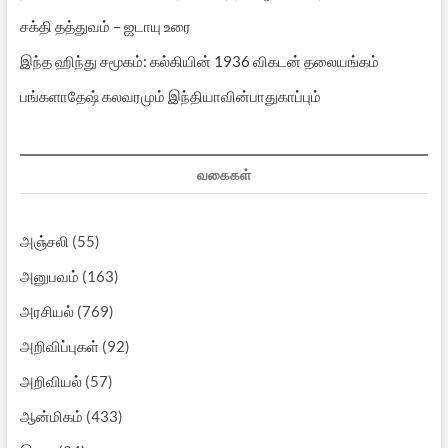
சக்தி தத்துவம் – ஜடாயு உரை
இந்த ஹிந்து சமூகம்: கல்கியின் 1936 விகடன் தலையங்கம்
பங்களாதேஷ் கலவரமும் இந்தியாவின்பாதுகாப்பும்
வகைகள்
அஞ்சலி
(55)
அனுபவம்
(163)
அரசியல்
(769)
அறிவிப்புகள்
(92)
அறிவியல்
(57)
ஆன்மிகம்
(433)