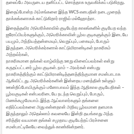
தலைப்பே அவருடைய தனிப்பட்ட சொத்தாக உருவகிக்கப் படுகிறது.
இதைப்போன்ற அம்சங்களை இந்த WCS எனபதின் நடைமுறைத்
தாக்கங்களாகக் காட்டுகிறார் ராஜிவ் மல்ஹோத்ரா.
இதைத்தவிர அமெரிக்காவில் குடியேற்ற காலங்களில் குடியேற வந்த
ஐரோப்பியர்களுக்கும், அமெரிக்காவின் பூர்வ குடிகளுக்கும் இடையே
பயமும், அந்நியத்தன்மையும், வெறுப்பும், பகையும், போரும்
இருந்தன. அமெரிக்கர்களால் காட்டுமிராண்டிகள் நாகரிகம்
அற்றவ்ர்கள்,
நாகரிகமான தங்கள் வாழ்விற்கு ஊறு விளைப்பவர்கள் என்று
கருதப்பட்டனர் பூர்வ குடிகள். நாம் – அவர்கள் என்பது
நாகரிகத்திற்கும் காட்டுமிராண்டித்தனத்திற்குமான சமன்பாடாக
ஆகிவிட்டது. அமெரிக்கர்களின் இன்றைய மனத்தின் உள்ளும்
ஊன்றிப்போயிருக்கும் மனோபாவம் இந்த ஆதிகால குடியேறிகள் –
பூர்வகுடிகள் என்பவரிடையே நடந்த வெறுப்பும், போரும்,
பிணக்கமுமேயாம். இந்த ஆய்வாளர்களும் தங்களை
எதிர்ப்பவர்களை அது என்னதான் அறிவு பூர்வமான தளமாக
இருந்தாலும் அதெல்லாம் கவலையே இன்றி தயங்காது அந்த
சரித்திர வயமான தங்கள் சமுதாய குடியேற்றப் பிரச்சனை
சமன்பாட்டிலேயே வைத்துக் காண்கின்றனர்.