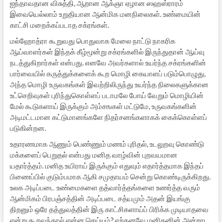
ஐந்தாவதான விசுத்தி, ஆறான ஆக்ஞா ஏழான ஸஹஸ்ராரம்
இவையெல்லாம் உறுதியான ஆன்மிக மனநிலைகள். உண்மையின்
காட்சி மறைக்கப்படாத சக்ரங்கள்.
மல்ஹோத்ரா கூறுவது பொதுவாக மேலை நாட்டு நாகரிக
ஆய்வாளர்கள் இந்தக் கீழ்மூன்று சக்ரங்களில் இருந்துதான் ஆய்வு
நடத்துகிறார்கள் என்பது. எனவே அவர்களால் உயர்ந்த சக்ரங்களின்
பார்வையில் கருத்துக்களைக் கூற மொழி கையாளப் படும்பொழுது,
அந்த மொழி உருவகங்கள் இவற்றிலிருந்து உயர்ந்த நிலைகளுக்கான
உட்செறிவுகள் புரிந்துகொள்ளப் படாமலே போய் வேறும் மொழியின்
மேல் கூடுகளாய் இருக்கும் அம்சஙகள் மட்டுமே, உருவகங்களின்
அடிமட்டமான கட்டுமானங்களே நிதர்சனங்களாகக் கைக்கொள்ளப்
படுகின்றன.
உதாரணமாக ஆணும் பெண்ணும் மணம் புரிதல், உடலுறவு கொண்டு
மக்களைப் பெறுதல் என்பது மனித வாழ்வின் புறவயமான
யதார்த்தம். மனித உயிராய் இருக்கும் எதுவும் எதார்த்தமாக இந்தப்
பிணைப்பில் குடும்பமாக ஆகி சமுதாயம் சென்று கொண்டிருக்கிறது.
உலக அடிப்படை உண்மைகளை தத்வார்த்தங்களை உணர்த்த வரும்
ஆன்மிகம் பிரபஞ்சத்தின் அடிப்படை சத்யமும் அதன் இயங்கு
திறனும் ஒரே தத்துவத்தின் இரு காட்சிகளாய்ப் பிரிக்க முடியாதவை
என்று கூறவந்தால் என்ன செய்யும்? ஏற்கனவே மனிதனின் அன்றாட