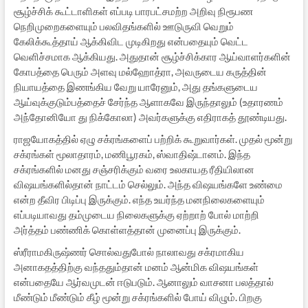
சூழ்ச்சிக் கூட்டாளிகள் எப்படி பாரபட்சமற்ற அறிவு நிரூபண
நெறிமுறைகளையும் பலவிதங்களில் ஊடுருவி வெறும்
கேலிக்கூத்தாய் ஆக்கிவிட முடிகிறது என்பதையும் வெட்ட
வெளிச்சமாக ஆக்கியது. அதுதான் சூழ்ச்சிக்கார ஆய்வாளர்களின்
கோபத்தை பெரும் அளவு மல்ஹோத்ரா, அவருடைய கருத்தின்
நியாயத்தை இணங்கிய வேறு யாரேனும், அது தங்களுடைய
ஆய்வுக்குடும்பத்தைச் சேர்ந்த ஆளாகவே இருந்தாலும் (உதாரணம்
அந்தோனியோ து நிக்கோலா) அவர்களுக்கு எதிராகத் தூண்டியது.
ராஜயோகத்தில் ஏழு சக்ரங்களைப் பற்றிக் கூறுவார்கள். முதல் மூன்று
சக்ரங்கள் மூலாதாரம், மணிபூரகம், ஸ்வாதிஷ்டானம். இந்த
சக்ரங்களில் மனது சஞ்சரிக்கும் வரை உலகாயத ரீதியிலான
விஷயங்களில்தான் நாட்டம் செல்லும். அந்த விஷயங்களே உண்மை
என்ற தீவிர பிடிப்பு இருக்கும். எந்த உயர்ந்த மனநிலைகளையும்
எப்படியாவது தம்முடைய நிலைகளுக்கு ஏற்றாற் போல் மாற்றி
அர்த்தம் பண்ணிக் கொள்ளத்தான் முனைப்பு இருக்கும்.
ஸ்ரீராமகிருஷ்ணர் சொல்வதுபோல் நாலாவது சக்ரமாகிய
அனாகதத்திற்கு வந்ததும்தான் மனம் ஆன்மிக விஷயங்கள்
என்பதையே ஆர்வமுடன் ஈடுபடும். ஆனாலும் வாசனா பலத்தால்
மீண்டும் மீண்டும் கீழ் மூன்று சக்ரங்களில் போய் விழும். பிறகு