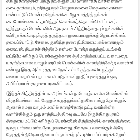
சிறிது காலத்தின் பிறகு தங்களுடைய உள்ளார்ந்த வாசனைகள்
தலைதூக்கவும், ஹிந்துமதச் செழுமைகளை மெதுவாக தங்கள்
பண்பாட்டுப் பெண் புனிதங்களின் மீது சுமத்தித் தங்கள்
கையோங்கலை ஸ்தாபித்துக்கொள்ளத் தொடங்கி விட்டனர்.
ஹிந்துமதப் பெண்களின் ஆளுமைச் சித்திரத்தையும் தங்களின்
உள்நோக்கங்களுக்குத் தகுந்தவாறு வரையறுக்கத் தொடங்கினர்.
தலைப்பொட்டு, சேலை, குனிந்த தலை நிமிராமை, கல்லானாலும்
கணவன், தியாகச் சித்திரம் என்பன போன்ற கருத்துப்படங்கள்
மட்டுமே ஹிந்துப் பெண்களுக்கான ஆமோதிக்கப்பட்ட வரையறை.
யதார்த்தமான வாழும் மரபின் பெண்களின் காலத்திற்கேற்ற வளர்ச்சி
என்பது இந்த அச்சடித்த உள்நோக்கம் மிகுந்த வலியுறுத்தும்
வரையறையின் புறமான விபரீதம் என்று தீர்ப்புணர்த்தும் ஒரு
அபிப்ப்ராயச் சூழலை பரவவிட்டனர்.
(இந்தச் சித்திரத்தில் பல அம்சங்கள் நாமே ஏற்கனவே பெண்ணின்
விழுமியங்களாகப் பேணும் கருத்துக்கள்தானே என்று தோன்றும்.
ஆனால் நமது வாழும் மரபில் காலத்தோடு ஒட்டி வளர்கின்ற
வளர்ச்சிக்கும் ஒரு சாத்தியத் திறவு கூடவே இருக்கிறது. நாம்
சீதையை மட்டும் ஹிந்துப் பெண்ணின் சித்திரத்தில் காண்பதில்லை.
நமது பார்வை ஸர்வதோமுகமானது. சீதையை வணங்கும் அதே
நேரத்தில் திரௌபதியையும் நாம் கற்புக்கரசியாய்ப் பார்க்கிறோம்.