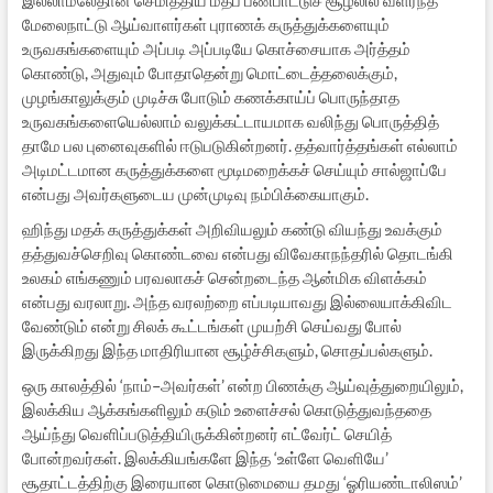
மேலைநாட்டு ஆய்வாளர்கள் புராணக் கருத்துக்களையும்
உருவகங்களையும் அப்படி அப்படியே கொச்சையாக அர்த்தம்
கொண்டு, அதுவும் போதாதென்று மொட்டைத்தலைக்கும்,
முழங்காலுக்கும் முடிச்சு போடும் கணக்காய்ப் பொருந்தாத
உருவகங்களையெல்லாம் வலுக்கட்டாயமாக வலிந்து பொருத்தித்
தாமே பல புனைவுகளில் ஈடுபடுகின்றனர். தத்வார்த்தங்கள் எல்லாம்
அடிமட்டமான கருத்துக்களை மூடிமறைக்கச் செய்யும் சால்ஜாப்பே
என்பது அவர்களுடைய முன்முடிவு நம்பிக்கையாகும்.
ஹிந்து மதக் கருத்துக்கள் அறிவியலும் கண்டு வியந்து உவக்கும்
தத்துவச்செறிவு கொண்டவை என்பது விவேகாநந்தரில் தொடங்கி
உலகம் எங்கணும் பரவலாகச் சென்றடைந்த ஆன்மிக விளக்கம்
என்பது வரலாறு. அந்த வரலற்றை எப்படியாவது இல்லையாக்கிவிட
வேண்டும் என்று சிலக் கூட்டங்கள் முயற்சி செய்வது போல்
இருக்கிறது இந்த மாதிரியான சூழ்ச்சிகளும், சொதப்பல்களும்.
ஒரு காலத்தில் ‘நாம்–அவர்கள்’ என்ற பிணக்கு ஆய்வுத்துறையிலும்,
இலக்கிய ஆக்கங்களிலும் கடும் உளைச்சல் கொடுத்துவந்ததை
ஆய்ந்து வெளிப்படுத்தியிருக்கின்றனர் எட்வேர்ட் செயித்
போன்றவர்கள். இலக்கியங்களே இந்த ‘உள்ளே வெளியே’
சூதாட்டத்திற்கு இரையான கொடுமையை தமது ‘ஓரியண்டாலிஸம்’