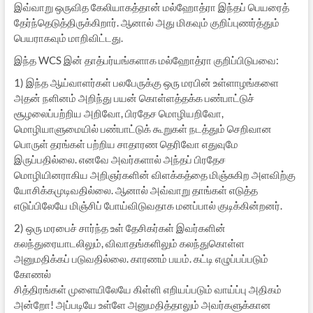
இவ்வாறு ஒருவித கேலியாகத்தான் மல்ஹோத்ரா இந்தப் பெயரைத்
தேர்ந்தெடுத்திருக்கிறார். ஆனால் அது மிகவும் குறிப்புணர்த்தும்
பெயராகவும் மாறிவிட்டது.
இந்த WCS இன் தாத்பர்யங்களாக மல்ஹோத்ரா குறிப்பிடுபவை:
1) இந்த ஆய்வாளர்கள் பலபேருக்கு ஒரு மரபின் உள்ளாழங்களை
அதன் நளினம் அறிந்து பயன் கொள்ளத்தக்க பண்பாட்டுச்
சூழலைப்பற்றிய அறிவோ, பிரதேச மொழியறிவோ,
மொழியாளுமையில் பண்பாட்டுக் கூறுகள் நடத்தும் செறிவான
பொருள் தரங்கள் பற்றிய சாதாரண தெரிவோ எதுவுமே
இருப்பதில்லை. எனவே அவர்களால் அந்தப் பிரதேச
மொழியினராகிய அறிஞர்களின் விளக்கத்தை மிஞ்சுகிற அளவிற்கு
யோசிக்கமுடிவதில்லை. ஆனால் அவ்வாறு தாங்கள் எடுத்த
எடுப்பிலேயே மிஞ்சிப் போய்விடுவதாக மனப்பால் குடிக்கின்றனர்.
2) ஒரு மரபைச் சார்ந்த உள் தேசிகர்கள் இவர்களின்
கலந்துரையாடலிலும், விவாதங்களிலும் கலந்துகொள்ள
அனுமதிக்கப் படுவதில்லை. காரணம் பயம். கட்டி எழுப்பப்படும்
கோணல்
சித்திரங்கள் முளையிலேயே கிள்ளி எறியப்படும் வாய்ப்பு அதிகம்
அன்றோ! அப்படியே உள்ளே அனுமதித்தாலும் அவர்களுக்கான