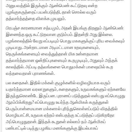
அனுபவத்தில் இருக்கும் ஆண்பெண் கூட்டுறவு என்ற
புழங்குகருத்தைப் பயன்படுத்தி, தான் சொல்ல வரும்
தத்வார்த்தத்தை விளக்க முயலும்.
பிரபஞ்ச காரணமான சத்யமும், அதன் இயங்கு திறனும் ஆண்பெண்
இணைந்த ஒரு கூட்டுறவான குடும்பம். இதன்றி அது இல்லை.
பழங்காலத்தில் வேறு எப்படியும் பொது மககளுக்குப் புரிய வைக்கவும்
முடியாது. அன்றாடமான அடிமட்டமான உறவுகளையும்,
நெருக்கங்களையும் வைத்துத்தான் மிக உன்னதமான
தத்வார்த்தமான ஒன்றிப்புகளையும் கூறமுடியும், அதுவும் அந்தக்
காலத்தில். அப்படி தத்வங்களை பொதுமக்கள் பாஷையில் கூற
வந்தவைதான் புராணங்கள்.
பல கதைகள். இதில் மக்கள் குழுக்களில் வழிவழியாக வரும்
யதார்த்தமான வரலாறுகளும், கதைகளும், உருவகங்களும் ஏற்கனவே
இருந்துகொண்டே இருப்பன. புராணப் படுத்துதல் என்பது எப்பொழுது
ஆரம்பிக்கிறது? எப்பொழுது உயர்ந்த ஆன்மிகக் கருத்துகள்
பெரும்பான்மையான மக்களால் புரிந்துகொள்ளப்படும் விதத்தில்
மொழியாட்சி, உருவக ஏற்றம் என்பதற்கு உட்படுத்தப் படுகிறதோ
அப்பொழுதுதான். இந்தக் கூறுகள் எல்லாம் நம் ஆன்மிகப்
பண்பாட்டில் படிந்து பழகிய மனங்களுக்கு இயல்பாகப்