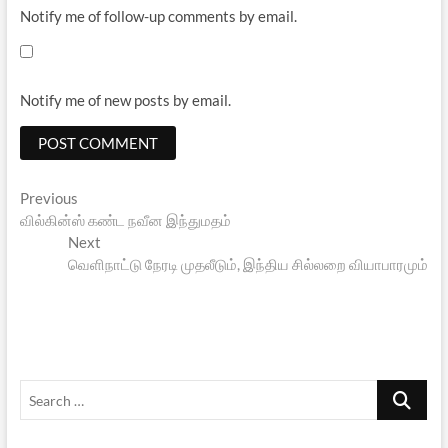
Notify me of follow-up comments by email.
Notify me of new posts by email.
Post
Previous
Previous
post:
வில்கின்ஸ் கண்ட நவீன இந்துமதம்
navigation
Next
Next
post:
வெளிநாட்டு நேரடி முதலீடும், இந்திய சில்லறை வியாபாரமும்
Search
…