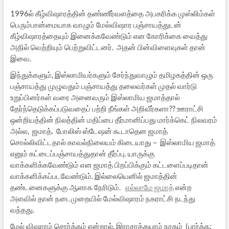
1996ல் கீழ்விஷாரத்தின் தண்ணீர்வளத்தை அபகரிக்க முஸ்லிம்கள்
பெரும்பான்மையாக வாழும் மேல்விஷார பஞ்சாயத்துடன்
கீழ்விஷாரத்தையும் இனைக்கவேண்டும் என கோரிக்கை வைத்து
அதில் வெற்றியும் பெற்றுவிட்டனர். அதன் பின்விளைவுகள் தான்
இவை.
இந்துக்களும், இஸ்லாமியர்களும் சேர்ந்துவாழும் தமிழகத்தின் ஒரு
பஞ்சாயத்து முழுவதும் பஞ்சாயத்து தலைவர்கள் முதல் வார்டு
உறுப்பினர்கள் வரை அனைவரும் இஸ்லாமிய ஜமாத்தால்
தேர்ந்தெடுக்கப்படுவதைப் பற்றி நீங்கள் அறிவீர்களா?? ஊராட்சி
ஒன்றியத்தின் நிலத்தின் மதிப்பை தீர்மானிப்பது மார்க்கெட் நிலவரம்
அல்ல, ஜமாத். போலிஸ் ஸ்டேஷன் கூடாதென ஜமாத்
சொல்லிவிட்டதால் காவல்நிலையம் கிடையாது – இஸ்லாமிய ஜமாத்
எனும் கட்டைப்பஞ்சாயத்துதான் தீர்ப்பு. யாருக்கு
வாக்களிக்கவேண்டும் என ஜமாத் பிறப்பிக்கும் கட்டளைப்படிதான்
வாக்களிக்கப்படவேண்டும். இல்லையெனில் ஜமாத்தின்
தண்டனைகளுக்கு ஆளாக நேரிடும்.
எல்லாமே ஜமாத்
என்ற
அளவில் தான் நடைமுறையில் மேல்விஷாரம் நகராட்சி நடந்து
வந்தது.
மேல் விஷாரம் சொர்க்கம் என்றால், இராசாத்துபுரம் நரகம் (பார்க்க: