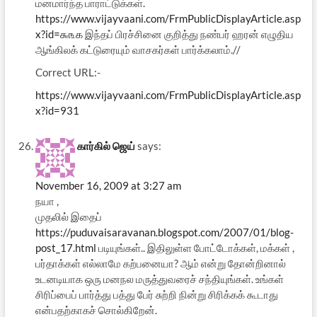
மனமார்ந்த பாராட்டுக்கள்.
https://www.vijayvaani.com/FrmPublicDisplayArticle.asp
x?id=௯௩௧
இந்தப் பிரச்சினை குறித்து நண்பர் ஹரன் எழுதிய
ஆங்கிலக் கட்டுரையும் வாசகர்கள் பார்க்கலாம்.//
Correct URL:-
https://www.vijayvaani.com/FrmPublicDisplayArticle.asp
x?id=931
கார்கில் ஜெய்
says:
November 16, 2009 at 3:27 am
நயா ,
முதலில் இதைப்
https://puduvaisaravanan.blogspot.com/2007/01/blog-
post_17.html
படியுங்கள்.. இதிலுள்ள போட்டோக்கள், மக்கள் ,
பர்தாக்கள் எல்லாமே கற்பனையா? ஆம் என்று தோன்றினால்
உடனடியாக ஒரு மனநல மருத்துவரைச் சந்தியுங்கள். உங்கள்
சிரிப்பைப் பார்த்து பத்து பேர் சுற்றி நின்று சிரிக்கக் கூடாது
என்பதற்காகச் சொல்கிறேன்.