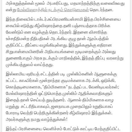
அச்சுறுத்தல்கள் மூலம் அபகரிப்பது, மதமாற்றத்திற்கு வலைவீசுவது
என்று
மேல்விஷாரத்தில் நடக்கும் கொடுமைகள்
தொடர்ந்தன.
இந்த நிலையில் டாக்டர்.சுப்பிரமணியன்சாமி இந்த பிரச்சினையை
கையில் எடுத்து கீழ்விஷாரத்தை தனி பஞ்சாயத்தாக பிரிக்க
வேண்டும் என வழக்குத் தொடர்ந்தார். இதனை விசாரித்த
உச்சநீதிமன்ற நீதிபதிகள் அடங்கிய குழு தான் ஆரம்பத்தில்
குறிப்பிட்ட தீர்ப்பை வழங்கியுள்ளது. இந்துக்களுக்கு எதிரான
சிறுபான்மையினரின் அநியாயங்களை மூடிமறைக்கும் அல்லது
துணைபோகும் அரசு நடக்கும் மாநிலத்தில், இந்தத் தீர்ப்பு வரலாற்று
முக்கியத்துவம் வாய்ந்தது.
இஸ்லாமிய ஷரியத் சட்டத்தின் படி முஸ்லிம்களின் ஆளுகைக்கு
உட்பட்ட காஃபிர்கள் மூன்றாந்தர குடிமக்களாக அடக்கி, ஒடுக்கி,
கொத்தடிமைகளாக, “திம்மிகளாக” நடத்தப் பட வேண்டியவர்கள்;
மேல்விஷாரத்தின் ஒட்டுமொத்த முஸ்லிம் ஆதிக்கவாதிகளும்
இதைத் தான் செய்யத் துடித்தனர். ஆனால் திம்மிகளாக வாழ
மறுத்து சட்டரீதியாகவும், ஜனநாயக முறையிலும் உறுதியாகப்
போராடி வெற்றி பெற்றிருக்கின்றனர் கீழ்விஷாரம் இந்துக்கள்.
அவர்களுக்கு நமது வாழ்த்துக்கள்!
இந்தப் பிரசினையை வெளிச்சம் போட்டுக் காட்டிய மேற்குறிப்பிட்ட