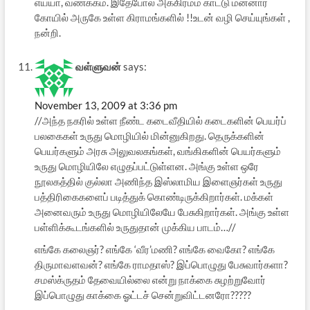
எய்யா, வணக்கம். இதேபோல் அக்கிரமம் காட்டு மன்னார்
கோயில் அருகே உள்ள கிராமங்களில் !!உடன் வழி செய்யுங்கள் ,
நன்றி.
வள்ளுவன்
says:
November 13, 2009 at 3:36 pm
//அந்த நகரில் உள்ள நீண்ட கடைவீதியில் கடைகளின் பெயர்ப்
பலகைகள் உருது மொழியில் மின்னுகிறது. தெருக்களின்
பெயர்களும் அரசு அலுவலகங்கள், வங்கிகளின் பெயர்களும்
உருது மொழியிலே எழுதப்பட்டுள்ளன. அங்கு உள்ள ஒரே
நூலகத்தில் குல்லா அணிந்த இஸ்லாமிய இளைஞர்கள் உருது
பத்திரிகைகளைப் படித்துக் கொண்டிருக்கிறார்கள். மக்கள்
அனைவரும் உருது மொழியிலேயே பேசுகிறார்கள். அங்கு உள்ள
பள்ளிக்கூடங்களில் உருதுதான் முக்கிய பாடம்…//
எங்கே கலைஞர்? எங்கே ‘வீர’மணி? எங்கே வைகோ? எங்கே
திருமாவளவன்? எங்கே ராமதாஸ்? இப்பொழுது பேசுவார்களா?
சமஸ்க்ருதம் தேவையில்லை என்று நாக்கை சுழற்றுவோர்
இப்பொழுது காக்கை ஓட்டச் சென்றுவிட்டனரோ?????