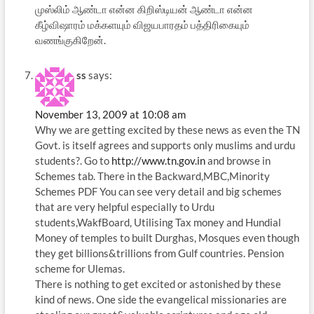
முஸ்லிம் ஆண்டா என்ன கிறிஸ்டியன் ஆண்டா என்ன
கீழ்விஷாரம் மக்களயும் விஜயபாரதம் பத்திரிகையும்
வணங்குகிறேன்.
ss
says:
November 13, 2009 at 10:08 am
Why we are getting excited by these news as even the TN
Govt. is itself agrees and supports only muslims and urdu
students?. Go to
http://www.tn.gov.in
and browse in
Schemes tab. There in the Backward,MBC,Minority
Schemes PDF You can see very detail and big schemes
that are very helpful especially to Urdu
students,WakfBoard, Utilising Tax money and Hundial
Money of temples to built Durghas, Mosques even though
they get billions&trillions from Gulf countries. Pension
scheme for Ulemas.
There is nothing to get excited or astonished by these
kind of news. One side the evangelical missionaries are