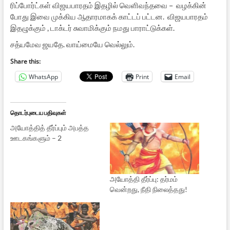
ரிப்போர்ட்கள் விஜயபாரதம் இதழில் வெளிவந்தவை – வழக்கின்
போது இவை முக்கிய ஆதாரமாகக் காட்டப் பட்டன. விஜயபாரதம்
இதழுக்கும் , டாக்டர் சுவாமிக்கும் நமது பாராட்டுக்கள்.
சத்யமேவ ஜயதே. வாய்மையே வெல்லும்.
Share this:
WhatsApp
Print
Email
தொடர்புடைய பதிவுகள்
அயோத்தித் தீர்ப்பும் அபத்த
ஊடகங்களும் – 2
அயோத்தி தீர்ப்பு: தர்மம்
வென்றது, நீதி நிலைத்தது!