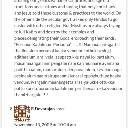
stealing our great&valuable scriptures and age old
traditions and customs and saying that only christians
and jesus told these customs & practices to the world. On
the other side the secular govt. asked only Hindus to go
easier with other religion. But Muslims are always trying
to kill Kafirs and destroy their temples and
places,denigrating their Gods, encroaching their lands.
“Porumai Kadalinum Periadhu”…… !!! Nammai naragathil
thallinaalum porumai kaaka vendum. sothukku singi
adithaalum, arai velai sappattukku nayai lol pattalum,
musalmaangal nam pengalai nam kan munnare avamana
padithinaalum, raamaraium, deepavaliaium, kevalamaaga
pesinaalum naam sirupaanmaiynarai eppozhuthum kaaka
vendum, ivargalin maanangetta arasiyalukke ottukkal
pottu kondu, porumai kadalinum perithena irukka vendum
thamizhargale !!!!
R.Devarajan
says:
November 13, 2009 at 10:24 am