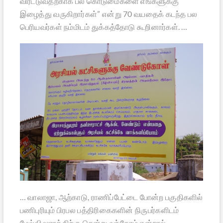
விரட்டுவதற்காக பல கொடுமைகளை எங்களுக்கு
இழைத்து வருகிறார்கள்” என்று 70 வயதைக் கடந்த பல
பெரியவர்கள் நம்மிடம் துக்கத்தோடு கூறினார்கள். …
… வாலாஜா, ஆற்காடு, ராணிப்பேட்டை போன்ற பகுதிகளில்
பணிபுரியும் பிரபல பத்திரிகைகளின் நிருபர்களிடம்
மேல்விஷாரத்திற்கு சென்று வந்தோம் என்றால்,