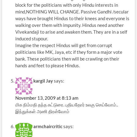
block for the politicians with only Hindu interests in
mind,NOTHING WILL CHANGE. Passive Gandhi /secular
ways have brought Hindus to their knees and everyone is
walking over them with impunity. Hindus need another
Vivekandaji to arise and awaken them. They are in a self
induced stupour.
Imagine the respect Hindus will get from corrupt
politicians like MK, Jaya, etc if they form a major vote
bank. These politicians then will be crawling on their
hands and feet to please Hindus.
kargil Jay
says:
November 13, 2009 at 8:13 am
மிக நிம்மதி தந்த கட்டுரை. புதியதோர் உலகு செய்வோம்..
இந்துக்கள் அணி திரள்வோம்
armchaircritic
says: