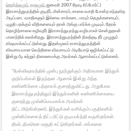
சொர்க்கமும், நரகமும்
, ஜனவரி 2007 நேரடி ரிப்போர்ட்)
இராசாத்துபுரத்தில் குடிநீர், மின்சாரம், சாலை வசதி போன்ற எந்தவித
அடிப்படை வசதிகளும் இல்லை. சாக்கடை பாயும் தெருக்களையும்,
புழுதி பறக்கும் வீதிகளையும் தான் அங்கு பார்க்க முடியும். தோல்
தொழிற்சாலை கழிவுநீர் இராசாத்துபுரத்து வழியாகச் சென்றுதான்
பாலாற்றில் கலக்கிறது. இராசாத்துபுரத்தின் நிலத்தடி நீர் முழுதும்
விஷமாக்கப்பட்டுள்ளது. இதன்மூலம் ராசாத்துபுரத்தின்
விவசாயமான வெற்றிலை விவசாயம் அடியோடு ஒழிக்கப்பட்டு
இன்று பீடி சுற்றும் நிலைமைக்கு அவர்கள் ஆளாக்கப்பட்டுள்ளனர்.
“மேல்விஷாரத்தில் முன்பு நூற்றுக்கும் அதிகமான இந்துக்
குடும்பங்கள் இருந்தன. ஆனால் இன்று அந்த
எண்ணிக்கை பத்தாகக் குறைந்துவிட்டது. அதுபோல
இராசாத்துபுரத்திலும் இந்துக்களின் எண்ணிக்கையை
குறைத்து முஸ்லிம்மயமாக்க அவர்கள்
திட்டமிடுகின்றனர். இந்துக்கள் வசிக்கும் பகுதிகளில்
முஸ்லிம்களைத் திட்டமிட்டு குடியமர்த்தி வருகிறார்கள்.
திடீர், திடீரென மசூதி கட்டுகிறார்கள். எங்களை