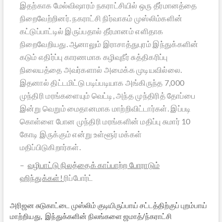
இதற்காக மேல்விஷாரம் நகராட்சியில் ஒரு தீர்மானத்தை
நிறைவேற்றினர். நகராட்சி நிர்வாகம் முஸ்லிம்களின்
கட்டுப்பாட்டில் இருப்பதால் தீர்மானம் எளிதாக
நிறைவேறியது. ஆனாலும் இராசாத்துபுரம் இந்துக்களின்
கடும் எதிர்ப்பு காரணமாக கழிவுநீர் சுத்திகரிப்பு
நிலையத்தை அவர்களால் அமைக்க முடியவில்லை.
இதனால் திட்டமிட்டு படிப்படியாக அங்கிருந்த 7,000
முந்திரி மரங்களையும் வெட்டி, அந்த முந்திரித் தோப்பை
இன்று வெறும் மைதானமாக மாற்றிவிட்டார்கள். இப்படி
கொள்ளை போன முந்திரி மரங்களின் மதிப்பு சுமார் 10
கோடி இருக்கும் என்று உள்ளூர் மக்கள்
மதிப்பிடுகிறார்கள்.
–
வழிபாட்டு நிலத்தைக் காப்பாற்ற போராடும்
ஹிந்துக்கள்!
ரிப்போர்ட்
அரிஜன சுடுகாட்டை முஸ்லிம் குடியிருப்பாய் சட்டத்திற்குப் புறம்பாய்
மாற்றியது, இந்துக்களின் நிலங்களை ஜமாத்/ந்கராட்சி