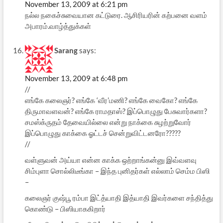
November 13, 2009 at 6:21 pm
நல்ல நகைச்சுவையான கட்டுரை. ஆசிரியரின் கற்பனை வளம்
அபாரம்.வாழ்த்துக்கள்
Sarang
says:
November 13, 2009 at 6:48 pm
//
எங்கே கலைஞர்? எங்கே ‘வீர’மணி? எங்கே வைகோ? எங்கே
திருமாவளவன்? எங்கே ராமதாஸ்? இப்பொழுது பேசுவார்களா?
சமஸ்க்ருதம் தேவையில்லை என்று நாக்கை சுழற்றுவோர்
இப்பொழுது காக்கை ஓட்டச் சென்றுவிட்டனரோ?????
//
வள்ளுவன் அய்யா என்ன காக்க ஒற்றாங்கன்னு இவ்வளவு
சிம்புளா சொல்லிடீங்கா – இந்த புனிதர்கள் எல்லாம் செம்ம பிஸி
–
கலைஞர் குஷ்பூ ரம்பா இட்த்யாதி இத்யாதி இவர்களை சந்தித்து
கொண்டு – பிஸியாககிறார்