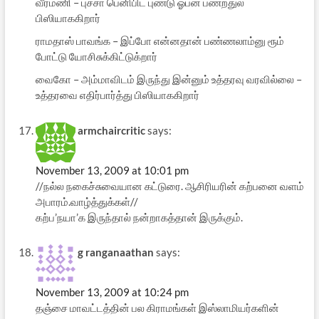
வீரமணி – புச்சா பெனிபிட் புண்டு ஓபன் பண்றதுல
பிஸியாககிறார்
ராமதாஸ் பாவங்க – இப்போ என்னதான் பண்ணலாம்னு ரூம்
போட்டு யோசிசுக்கிட்டுக்றார்
வைகோ – அம்மாவிடம் இருந்து இன்னும் உத்தரவு வரவில்லை –
உத்தரவை எதிர்பார்த்து பிஸியாககிறார்
armchaircritic
says:
November 13, 2009 at 10:01 pm
//நல்ல நகைச்சுவையான கட்டுரை. ஆசிரியரின் கற்பனை வளம்
அபாரம்.வாழ்த்துக்கள்//
கற்ப’நயா’க இருந்தால் நன்றாகத்தான் இருக்கும்.
g ranganaathan
says:
November 13, 2009 at 10:24 pm
தஞ்சை மாவட்டத்தின் பல கிராமங்கள் இஸ்லாமியர்களின்