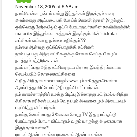
November 13, 2009 at 8:59 am
நமக்கென்ன நஷ்டம் என்று இந்துக்கள் இருக்கும் வரை
அவர்களது அடிப்படை பறி போய்க் கொண்டுதான் இருக்கும்.
ஒவ்வொரு தேர்தலிலும் ஓட்டு போடாதவர்களின் சதவிகிதத்தில்
majority இந்துக்களாகத்தான் இருக்கும். பின் ‘sickular’
கட்சிகள் எவ்வாறு நம்மை மதிக்கும்???
நம்மை ஆள்வது ஓட்டுப்பொறுக்கி கட்சிகள்
நாம் படிப்பது அந்த கட்சிகளுக்கு சேவை செய்து பிழைப்பு
நடத்தும் பத்திரிகைகள்
நாம் பார்ப்பது அந்த கட்சிகளுடய பிராசர இயந்திரங்களாக
செயல்படும் தொலைகாட்சிகளை
சிறிது சிறிதாக எல்லா ஊழல்களையும் சகித்துக்கொள்ள
ஆரம்பித்து விட்டோம் (அ) பழக்கி விட்டார்கள்!
நம் கலாச்சாரத்தில் நமக்கு பிடிப்பு இல்லாதது மட்டுமல்ல சிறிது
சிறிதாக எரிச்சல் படவும் வெறுப்பும் அவமானமும் அடையவும்
படிப்பித்து விட்டார்கள்.
நமக்கு வேண்டியது 3 வேளை சோறு TV இது நாம் ஓட்டு
போட்டாலும் போடா விட்டாலும் வரும் யாருக்கு அடிமையாக
இருந்தால் என்ன?!
ராமன் ஆண்டா என்ன ராவணன் ஆண்டா என்ன