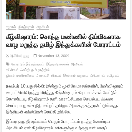
சமூகம்
நிகழ்வுகள்
அரசியல்
கீழ்விஷாரம்: சொந்த மண்ணில் திம்மிகளாக
வாழ மறுத்த தமிழ் இந்துக்களின் போராட்டம்
ஆசிரியர் குழு
November 13, 2009
போராடும் இந்துத்துவம்
இந்து உரிமைகள்
அரசியல்
கட்சிகள்
செய்தி
தமிழகத்தில்
ஜிகாத்
மனிதஉரிமை
அரசாட்சி
கிராமம்
இஸ்லாம்
வறுமை
நீதிமன்றம்
தமிழகம்
ந
வம்பர் 10, புதுதில்லி: இன்னும் மூன்றே மாதங்களில், மேல்விஷாரம்
ஊராட்சியிலிருந்து பிரித்து, கீஷ்விஷாரம் கிராம மக்கள் கேட்டுக்
கொண்டபடி கீழ்விஷாரம் தனி ஊராட்சியாக செயல்பட ஆவன
செய்யுமாறு உச்ச நீதிமன்றம் தமிழக அரசுக்கு உத்தரவிட்டுள்ளது.
இந்தியன் எக்ஸ்பிரஸ் செய்தி
இங்கே
.
இப்படி ஒரு தீர்வுக்காகப் பெரும் போராட்டம் நடத்த வேண்டிய
அவசியம் ஏன் கீழ்விஷாரம் மக்களுக்கு வந்தது என்பதைப்