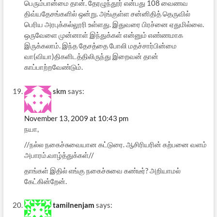
பெரும்பான்மை தான். தேரழுந்தூர் என்பது 108 வைணவ
திவ்யதேசங்களில் ஒன்று. அங்குள்ள சன்னிதித் தெருவில்
பெரிய அரபுக்கல்லூரி உள்ளது. இதுவரை பிரச்னை ஏதுமில்லை.
ஒருவேளை முன்னாள் இந்துக்கள் என்னும் எண்ணமாக
இருக்கலாம். இந்த தேசத்தை போலி மதச்சார்பின்மை
வா(வியா)திகளிடத்திலிருந்து இறைவன் தான்
காப்பாற்றவேண்டும்.
skm
says:
November 13, 2009 at 10:43 pm
நயா,
//நல்ல நகைச்சுவையான கட்டுரை. ஆசிரியரின் கற்பனை வளம்
அபாரம்.வாழ்த்துக்கள்//
தாங்கள் இதில் எங்கு நகைச்சுவை கண்டீர்? அறியாமல்
கேட்கின்றேன்.
tamilnenjam
says: