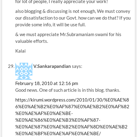
for lot of people, I really appreciate your work!
also blogging & discussing is not enough, We must convey
our dissatisfaction to our Govt. how can we do that? If you
provide some info, it will be use full.
& we must appreciate Mr.Subramaniam swami for his
valuable efforts.
Kalai
V.Sankarapandian
says:
February 18, 2010 at 12:16 pm
Good news. One of such article is in this blog. thanks.
https://kirumi.wordpress.com/2010/01/30/%E0%AE%8
6%E0%AE%B2%E0%AF%87%E0%AE%B2%E0%AF%82
%E0%AE%AF%E0%AE%BE-
%E0%AE%86%E0%AE%B3%E0%AF%87-
%E0%AE%87%E0%AE%B2%E0%AF%8D%E0%AE%B2
%E0%AE%BF%E0%AE%AF%E0%AE%BE/