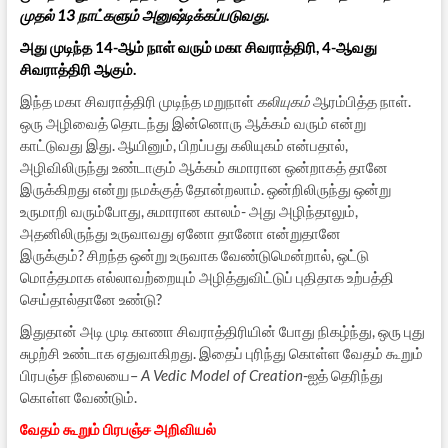
முதல் 13 நாட்களும் அனுஷ்டிக்கப்படுவது.
அது முடிந்த 14-ஆம் நாள் வரும் மகா சிவராத்திரி, 4-ஆவது
சிவராத்திரி ஆகும்.
இந்த மகா சிவராத்திரி முடிந்த மறுநாள்
கலியுகம்
ஆரம்பித்த நாள்.
ஒரு அழிவைத் தொடந்து இன்னொரு ஆக்கம் வரும் என்று
காட்டுவது இது. ஆயினும், பிறப்பது கலியுகம் என்பதால்,
அழிவிலிருந்து உண்டாகும் ஆக்கம் சுமாரான ஒன்றாகத் தானே
இருக்கிறது என்று நமக்குத் தோன்றலாம். ஒன்றிலிருந்து ஒன்று
உருமாறி வரும்போது, சுமாரான காலம்- அது அழிந்தாலும்,
அதனிலிருந்து உருவாவது ஏனோ தானோ என்றுதானே
இருக்கும்? சிறந்த ஒன்று உருவாக வேண்டுமென்றால், ஒட்டு
மொத்தமாக எல்லாவற்றையும் அழித்துவிட்டுப் புதிதாக உற்பத்தி
செய்தால்தானே உண்டு?
இதுதான் அடி முடி காணா சிவராத்திரியின் போது நிகழ்ந்து, ஒரு புது
சுழற்சி உண்டாக ஏதுவாகிறது. இதைப் புரிந்து கொள்ள வேதம் கூறும்
பிரபஞ்ச நிலையை–
A Vedic Model of Creation
-ஐத் தெரிந்து
கொள்ள வேண்டும்.
வேதம் கூறும் பிரபஞ்ச அறிவியல்