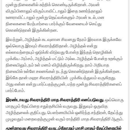
மூன்று நிலைகளில் சுற்றிக் கொண்டிருக்கிறான். அவன்
விரும்பினாலும் விரும்பாவிட்டாலும் இதை உணர்ந்தாலும்
உணராவிட்டாலும் மூன்று தெய்வங்களும் அவன் உடல், மன
நிலைகளை மேற்பார்வை பார்க்கும் வேலையைச் செய்து
கொண்டுதான் இருக்கின்றன.
இவற்றுள், அழித்தல் கடவுளான சிவனது நேரம் இரவாக இருக்கவே
ஒவ்வொரு இரவும் சிவராத்திரிதான். அழித்தல் என்று
எல்லாவற்றையும் ஒடுக்கி விடுவது போன்ற இந்தத் தொழிலின்
முக்கிய அம்சம், அழித்தல் மட்டும் அல்ல. அழித்தல் போன்ற உறங்கும்
நிலையிலும், நம் உள் மனம் விழித்திருக்கிறது. நாம் அறியாத
நிலையில் உள்ளே சலனங்கள் நடந்து கொண்டுதான் இருக்கின்றன.
இங்கே தான் மஹா சிவராத்திரியின் முக்கியத்துவம் வருகிறது.
அது என்ன என்று பார்ப்பதற்குமுன், மற்ற மூன்று சிவராத்திரிகளைப்
பார்ப்போம்.
இரண்டாவது சிவராத்திரி மாத சிவராத்திரி எனப்படுவது.
ஒவ்வொரு
மாதமும் தேய்பிறை சதுர்தசியில் வருவது. இதுவும் ஒருவித
அழித்தலைக் குறிப்பது. பௌர்ணமியில் ஒளிர்ந்த சந்திரன், தேய்ந்து
முழுவதும் மறைவதற்குமுன் வரும் ராத்திரி
மாத சிவராத்திரி
ஆகும்.
மூன்றாவது சிவராத்திரி வருடம்தோறும் மாசி மாதம் தேய்பிறையில்