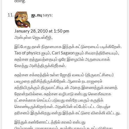
doing.
ஜடாயு
says:
January 28, 2010 at 1:50 pm
அன்புள்ள ஜெயஸ்ரீஜி,
இப்போது தான் நிதானமாக இந்தக் கட்டுரையைப் படிக்கிறேன்.
Tao of physics ஐயும், Carl Sagaon ஐயும் சிவராத்திரியையும்,
சுதர்சன தத்துவத்தையும் ஒரே இழையில் அருமையாகக்
கோத்து அளித்திருக்கிறீர்கள்.
சுதர்சன சக்கரத்தில் உள்ள ஜோதி வலயம் (திருவாட்சியை)
பலமுறை தரிசித்திருக்கிறேன். ஆனால் நடராஜரைச்
சுற்றியிருக்கும் திருவாட்சியுடன் அதை இணைத்துக் காணத்
தோன்றவில்லை. சுதர்சன வழிபாடு என்பது லௌகீகமாக
ரட்சைக்காக செய்யப் படுவது என்றே பலரும் கருதிக்
கொண்டிருக்கிறார்கள். அதன்பின் எப்பேர்ப் பட்ட பிரபஞ்ச
தரிசனம் இருக்கிறது என்று இந்தக் கட்டுரை விளக்கி விட்டது.
இந்துக் கண்ணோட்டத்தில் காலம் என்பது
பிரம்மாண்டமானதாகவும், சுழற்சியாகவும் கூறப் படுகிறது.