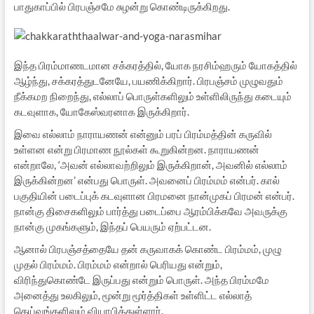
பாதுகாப்பில் பிரபஞ்சமே சுழன்று கொண்டிருக்கிறது.
இந்த பிரம்மாணடமான சக்கரத்தில், யோக நரசிம்ஹரும் யோகத்தில்
ஆழ்ந்து, சக்கரத்துடனேயே, பயணிக்கிறார். பிரபஞ்சம் முழுவதும்
நீக்கமற நிறைந்து, எல்லாப் பொருள்களிலும் உள்ளிலிருந்து கடையும்
கடவுளாக, யோகேஸ்வரனாக இருக்கிறார்.
இவை எல்லாம் நாராயணன் என்னும் பரப் பிரம்மத்தின் கருவில்
உள்ளன என்று பிரமாண நூல்கள் கூறுகின்றன. நாராயணன்
என்றாலே, ‘அவன் எல்லாவற்றிலும் இருக்கிறான், அவனில் எல்லாம்
இருக்கின்றன’ என்பது பொருள். அவனைப் பிரம்மம் என்பர். கால்
பகுதியின் படைப்புக் கடவுளான பிரமனை நான்முகப் பிரமன் என்பர்.
நான்கு திசைகளிலும் பார்த்து படைப்பை ஆரம்பிக்கவே அவருக்கு
நான்கு முகங்களும், இந்தப் பெயரும் ஏற்பட்டன.
ஆனால் பிரபஞ்சத்தையே தன் கருவாகக் கொண்ட பிரம்மம், முழு
முதல் பிரம்மம். பிரம்மம் என்றால் பெரியது என்றும்,
விரிந்துகொண்டே இருப்பது என்றும் பொருள். அந்த பிரம்மமே
அனைத்து உலகிலும், மூன்று மூர்த்திகள் உள்ளிட்ட எல்லாத்
தெய்வங்களிலும் வியாபித்துள்ளார்.