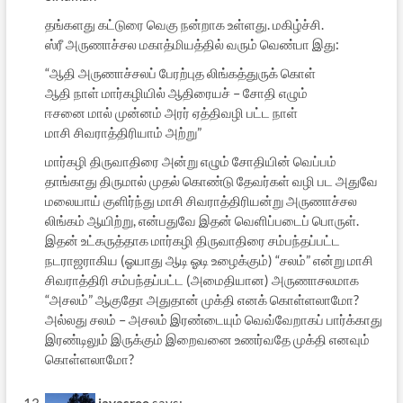
தங்களது கட்டுரை வெகு நன்றாக உள்ளது. மகிழ்ச்சி.
ஸ்ரீ அருணாச்சல மகாத்மியத்தில் வரும் வெண்பா இது:
“ஆதி அருணாச்சலப் பேரற்புத லிங்கத்துருக் கொள்
ஆதி நாள் மார்கழியில் ஆதிரையச் – சோதி எழும்
ஈசனை மால் முன்னம் அரர் ஏத்திவழி பட்ட நாள்
மாசி சிவராத்திரியாம் அற்று”
மார்கழி திருவாதிரை அன்று எழும் சோதியின் வெப்பம்
தாங்காது திருமால் முதல் கொண்டு தேவர்கள் வழி பட அதுவே
மலையாய் குளிர்ந்து மாசி சிவராத்திரியன்று அருணாச்சல
லிங்கம் ஆயிற்று, என்பதுவே இதன் வெளிப்படைப் பொருள்.
இதன் உட்கருத்தாக மார்கழி திருவாதிரை சம்பந்தப்பட்ட
நடராஜராகிய (ஓயாது ஆடி ஓடி உழைக்கும்) “சலம்” என்று மாசி
சிவராத்திரி சம்பந்தப்பட்ட (அமைதியான) அருணாசலமாக
“அசலம்” ஆகுதோ அதுதான் முக்தி எனக் கொள்ளலாமோ?
அல்லது சலம் – அசலம் இரண்டையும் வெவ்வேறாகப் பார்க்காது
இரண்டிலும் இருக்கும் இறைவனை உணர்வதே முக்தி எனவும்
கொள்ளலாமோ?