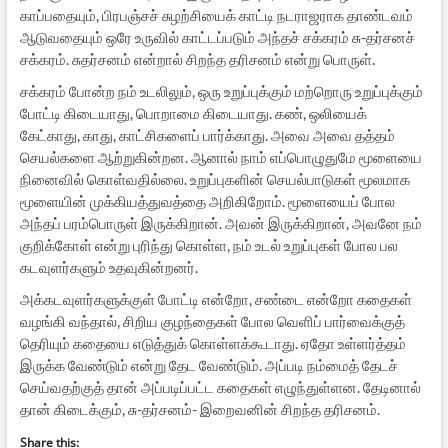
காப்பதையும், பிரபஞ்சச் சுழற்சியைக் காட்டி நடராஜராக தாண்டவம்
ஆடுவதையும் ஒரே உருவில் காட்டப்படும் அந்தச் சக்கரம் சு-தர்சனச்
சக்கரம். சுதர்சனம் என்றால் சிறந்த தரிசனம் என்று பொருள்.
சக்கரம் போன்ற நம் உடலிலும், ஒரு உறுப்புக்கும் மற்றொரு உறுப்புக்கும்
போட்டி கிடையாது, பொறாமை கிடையாது. கண், ஒலியைக்
கேட்காது, காது, காட்சிகளைப் பார்க்காது. அவை அவை தத்தம்
செயல்களை ஆற்றுகின்றன. ஆனால் நாம் எப்பொழுதுமே மூளையை
நினைவில் கொள்வதில்லை. உறுப்புகளின் செயல்பாடுகள் மூலமாக
மூளையின் முக்கியத்துவத்தை அறிகிறோம். மூளையைப் போல
அந்தப் பரம்பொருள் இருக்கிறான். அவன் இருக்கிறான், அவனே நம்
குறிக்கோள் என்று புரிந்து கொள்ள, நம் உடல் உறுப்புகள் போல பல
கடவுளர்களும் உதவுகின்றனர்.
அக்கடவுளர்களுக்குள் போட்டி என்றோ, சண்டை என்றோ கதைகள்
வழங்கி வந்தால், சிறிய குழந்தைகள் போல வெளிப் பார்வைக்குத்
தெரியும் கதையை எடுத்துக் கொள்ளக்கூடாது. ஏதோ உள்ளர்த்தம்
இருக்க வேண்டும் என்று தேட வேண்டும். அப்படி நம்மைத் தேடச்
செய்வதற்குத் தான் அப்படிப்பட்ட கதைகள் எழுந்துள்ளன. தேடினால்
தான் கிடைக்கும், சு-தர்சனம்- இறைவனின் சிறந்த தரிசனம்.
Share this: