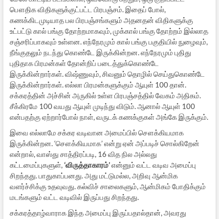
பௌதிக விதிகளுக்குட்பட்ட பிரபஞ்சம். இதைப் போல்,
கணக்கிடமுடியாத பல பிரபஞ்சங்களும் அதனதன் விதிகளுக்கு
உட்பட்டு கால் பங்கு தோற்றமாகவும், முக்கால் பங்கு தோற்றம் இல்லாத
சஞ்சரிப்பாகவும் உள்ளன. எந்நேரமும் கால் பங்கு பகுதியில் நுழைவும்,
நீங்குதலும் நடந்து கொண்டே இருக்கின்றன. எந்நேரமும் புதிது
புதிதாக பிரமன்கள் தோன்றிப் படைத்துக்கொண்டே
இருக்கின்றார்கள். விஷ்ணுவும், சிவனும் தொழில் செய்துகொண்டே
இருக்கின்றார்கள். எல்லா பிரமன்களுக்கும் ஆயுள் 100 தான்.
சக்கரத்தின் அச்சின் அருகில் உள்ள பிரபஞ்சத்தில் வேகம் அதிகம்.
சீக்கிரமே 100 வயது ஆயுள் முடிந்து விடும். ஆனால் ஆயுள் 100
என்பதற்கு ஏற்றார்போல் நாள், வருடக் கணக்குகள் அங்கே இருக்கும்.
இவை எல்லாமே சக்கர வடிவான அமைப்பில் சௌக்கியமாக
இருக்கின்றன. ‘சௌக்கியமாக’ என்று ஏன் அப்படிச் சொல்கிறேன்
என்றால், வாஸ்து சாத்திரப்படி, 16 வித நில அல்லது
கட்டமைப்புகளுள்,
‘விருத்தாகாரம்’
என்னும் வட்ட வடிவ அமைப்பு
சிறந்தது. பாதுகாப்பனது. அது மட்டுமல்ல, அறிவு ஆன்மிக
வளர்ச்சிக்கு உதவுவது. கல்விச் சாலைகளும், ஆன்மிகம் போதிக்கும்
மடங்களும் வட்ட வடிவில் இருப்பது சிறந்தது.
சக்கரத்தாழ்வாராக இந்த அமைப்பு இருப்பதால்தான், அவரது