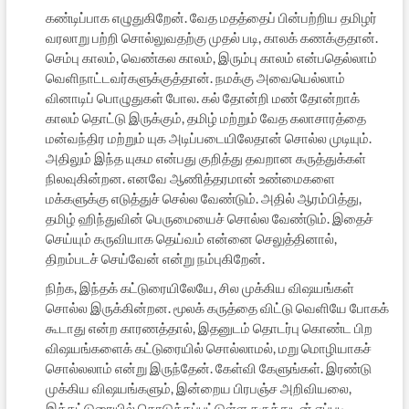
கண்டிப்பாக எழுதுகிறேன். வேத மதத்தைப் பின்பற்றிய தமிழர்
வரலாறு பற்றி சொல்லுவதற்கு முதல் படி, காலக் கணக்குதான்.
செம்பு காலம், வெண்கல காலம், இரும்பு காலம் என்பதெல்லாம்
வெளிநாட்டவர்களுக்குத்தான். நமக்கு அவையெல்லாம்
வினாடிப் பொழுதுகள் போல. கல் தோன்றி மண் தோன்றாக்
காலம் தொட்டு இருக்கும், தமிழ் மற்றும் வேத கலாசாரத்தை
மன்வந்திர மற்றும் யுக அடிப்படையிலேதான் சொல்ல முடியும்.
அதிலும் இந்த யுகம என்பது குறித்து தவறான கருத்துக்கள்
நிலவுகின்றன. எனவே ஆணித்தரமான் உண்மைகளை
மக்களுக்கு எடுத்துச் செல்ல வேண்டும். அதில் ஆரம்பித்து,
தமிழ் ஹிந்துவின் பெருமையைச் சொல்ல வேண்டும். இதைச்
செய்யும் கருவியாக தெய்வம் என்னை செலுத்தினால்,
திறம்படச் செய்வேன் என்று நம்புகிறேன்.
நிற்க, இந்தக் கட்டுரையிலேயே, சில முக்கிய விஷயங்கள்
சொல்ல இருக்கின்றன. மூலக் கருத்தை விட்டு வெளியே போகக்
கூடாது என்ற காரணத்தால், இதனுடம் தொடர்பு கொண்ட பிற
விஷயங்களைக் கட்டுரையில் சொல்லாமல், மறு மொழியாகச்
சொல்லலாம் என்று இருந்தேன். கேள்வி கேளுங்கள். இரண்டு
முக்கிய விஷயங்களும், இன்றைய பிரபஞ்ச அறிவியலை,
இக்கட்டுரையில் கொடுக்கப்பட்டுள்ள கருத்துடன் எப்படி