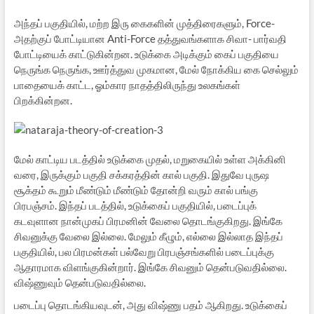
அந்தப் பகுதியில், மற்ற இரு கைகளின் முத்திரைகளும், Force-
அதற்குப் போட்டியான Anti-Force தத்துவங்களாக சிவா- பார்வதி
போட்டியைக் காட்டுகின்றன. உடுக்கை அடிக்கும் கைப் பகுதியை
நெருங்க நெருங்க, ஊர்த்துவ முகமான, மேல் நோக்கிய கை செல்லும்
பாதையைக் காட்ட, ஓம்கார நாதத்திலிருந்து உலகங்கள்
பிறக்கின்றன.
மேல் காட்டிய படத்தில் உடுக்கை முதல், மறுகையில் உள்ள அக்கினி
வரை, இருக்கும் பகுதி சக்கரத்தின் கால் பகுதி. இதுவே புருஷ
சூக்தம் கூறும் மீண்டும் மீண்டும் தோன்றி வரும் கால் பங்கு
பிரபஞ்சம். இந்தப் படத்தில், உடுக்கைப் பகுதியில், படைப்புக்
கடவுளான நான்முகப் பிரமனின் வேலை தொடங்குகிறது. இங்கே
சிவனுக்கு வேலை இல்லை. மேலும் கீழும், எல்லை இல்லாத இந்தப்
பகுதியில், பல பிரமன்கள் பல்வேறு பிரபஞ்சங்களில் படைப்புக்கு
ஆதாரமாக விளங்குகின்றார். இங்கே சிவனும் தென்படுவதில்லை.
விஷ்ணுவும் தென்படுவதில்லை.
படைப்பு தொடங்கியவுடன், அது விஷ்ணு பதம் ஆகிறது. உடுக்கைப்