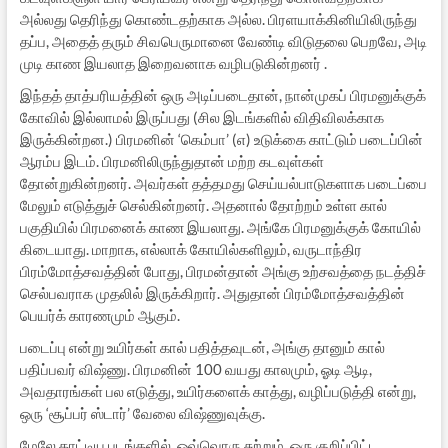
அல்லது தெரிந்து கொண்டதற்காக அல்ல. பிரளயாக்கினியிலிருந்து
தப்ப, அதைத் தரும் சிவபெருமானை வேண்டி விடுதலை பெறவே, அடி
முடி காண இயலாத இறைவனாக வழிபடுகின்றனர் .
இந்தத் தாத்பரியத்தின் ஒரு அடிப்படைதான், நான்முகப் பிரமனுக்குக்
கோவில் இல்லாமல் இருப்பது (சில இடங்களில் விதிவிலக்காக
இருக்கின்றன.) பிரமனின் ‘கெம்பா’ (எ) உடுக்கை காட்டும் படைப்பின்
ஆரம்ப இடம். பிரமனிலிருந்துதான் மற்ற கடவுள்கள்
தோன்றுகின்றனர். அவர்கள் தத்தமது செய்யல்பாடுகளாக படைப்பை
மேலும் எடுத்துச் செல்கின்றனர். அதனால் தோற்றம் உள்ள கால்
பகுதியில் பிரமனைக் காண இயலாது. அங்கே பிரமனுக்குக் கோயில்
கிடையாது. மாறாக, எல்லாக் கோயில்களிலும், வருடாந்திர
பிரம்மோத்சவத்தின் போது, பிரமன்தான் அங்கு உற்சவத்தை நடத்திச்
செல்பவராக முதலில் இருக்கிறார். அதுதான் பிரம்மோத்சவத்தின்
பெயர்க் காரணமும் ஆகும்.
படைப்பு என்று உயிர்கள் கால் பதித்தவுடன், அங்கு தானும் கால்
பதிப்பவர் விஷ்ணு. பிரமனின் 100 வயது காலமும், ஓடி ஆடி,
அவதாரங்கள் பல எடுத்து, உயிர்களைக் காத்து, வழிப்படுத்தி என்று,
ஒரு ‘சூப்பர் ஸ்டார்’ வேலை விஷ்ணுவுக்கு.
மேலே காட்டிய படங்களில், ஒவ்வொரு சுற்றும், ஒரு குறிப்பிட்ட