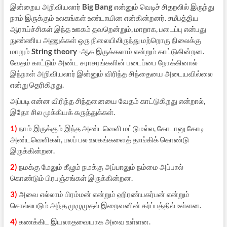
இன்றைய அறிவியலார்
Big Bang
என்னும் வெடிச் சிதறலில் இருந்து
நாம் இருக்கும் உலகங்கள் உண்டாயின என்கின்றனர். சமீபத்திய
ஆராய்ச்சிகள் இந்த ஊகம் தவறென்றும், மாறாக, படைப்பு என்பது
நுண்ணிய அணுக்கள் ஒரு நிலையிலிருந்து மற்றொரு நிலைக்கு
மாறும்
String theory
-ஆக இருக்கலாம் என்றும் காட்டுகின்றன.
வேதம் காட்டும் அண்ட சராசரங்களின் படைப்பை நோக்கினால்
இந்நாள் அறிவியலார் இன்னும் விரிந்த சிந்தையை அடையவில்லை
என்று தெரிகிறது.
அப்படி என்ன விரிந்த சிந்தனையை வேதம் காட்டுகிறது என்றால்,
இதோ சில முக்கியக் கருத்துக்கள்.
1)
நாம் இருக்கும் இந்த அண்டவெளி மட்டுமல்ல, கோடானு கோடி
அண்டவெளிகள், பலப் பல உலகங்களைத் தாங்கிக் கொண்டு
இருக்கின்றன.
2)
நமக்கு மேலும் கீழும் நமக்கு அப்பாலும் நம்மை அப்பால்
கொண்டும் பிரபஞ்சங்கள் இருக்கின்றன.
3)
அவை எல்லாம் பிரம்மன் என்றும் ஹிரண்யகர்பன் என்றும்
சொல்லபடும் அந்த முழுமுதல் இறைவனின் கர்ப்பத்தில் உள்ளன.
4)
கணக்கிட இயலாதவையாக அவை உள்ளன.