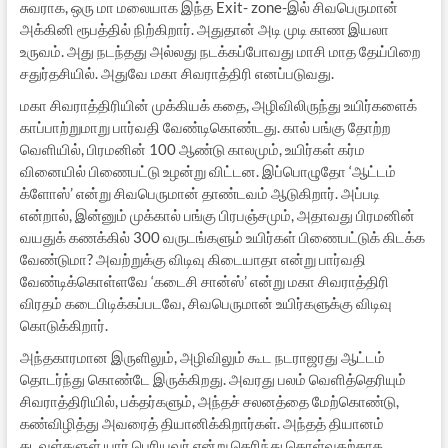
சுவராக, ஒரு மா மலையாக இந்த Exit- zone-இல் சிவபெருமான்
அக்கினி ரூபத்தில் நிற்கிறார். அதுதான் அடி முடி காண இயலா
உருவம். அது நடந்தது அல்லது நடக்கப்போவது மாசி மாத தேய்பிறை
சதுர்தசியில். அதுவே மகா சிவராத்திரி எனப்படுவது.
மகா சிவராத்திரியின் முக்கியக் கதை, அழிவிலிருந்து உயிர்களைக்
காப்பாற்றுமாறு பார்வதி வேண்டிகொண்டது. கால் பங்கு தோற்ற
வெளியில், பிரமனின் 100 ஆண்டு காலமும், உயிர்கள் கர்ம
வினையில் பிணைபட்டு உழன்று விட்டன. இப்பொழுதோ ‘ஆட்டம்
க்ளோஸ்’ என்று சிவபெருமான் தாண்டவம் ஆடுகிறார். அப்படி
என்றால், இன்னும் முக்கால் பங்கு பிரபஞ்சமும், அதாவது பிரமனின்
வயதுக் கணக்கில் 300 வருடங்களும் உயிர்கள் பிணைபட்டுக் கிடக்க
வேண்டுமா? அவற்றுக்கு விடிவு கிடையாதா என்று பார்வதி
வேண்டிக்கொள்ளவே ‘கடைசி சான்ஸ்’ என்று மகா சிவராத்திரி
விரதம் கடைபிடிக்கப்படவே, சிவபெருமான் உயிர்களுக்கு விடிவு
கொடுக்கிறார்.
அந்தகாரமான இருளிலும், அழிவிலும் கூட நடராஜரது ஆட்டம்
தொடர்ந்து கொண்டே இருக்கிறது. அவரது பலம் வெளித்தெரியும்
சிவராத்திரியில், பக்தர்களும், அந்தச் சலனத்தை மேற்கொண்டு,
கண்விழித்து அவரைத் தியானிக்கிறார்கள். அந்தத் தியானம்
கடவுள்களுள் யார் பெரியவர் என்று தெரிந்து கொள்வதற்காக