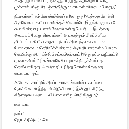
//தோற்றம் உள்ள பிரபஞ்சத்திலிருந்து, தோன்றவியலாத
முக்கால் பங்கு பிரபஞ்சத்திற்கு உலகங்கள் விரையும்போது,//
நிபுணர்கள் நம் கேலக்ஸிக்கல் ஏதோ ஒரு இடத்தை நோக்கி
அதிவேகமாக பிரயாணித்துக் கொண்டே இருக்கிறது என்றே
கூறுகின்றனர். ப்ளாக் ஹோல் என்று பெயரிட்ட இடத்தை
அடையும் போது கிரஹங்கள் அனைத்தும் மிகப்பெரிய
தீப்பிழம்பாகி பின் கருமை நிறம் அடைந்து காணாமல்
போவதாகவும் தெரிவிக்கின்றனர். ஆக நிபுணர்கள் உயிரைக்
கொடுத்து ஆராய்ச்சி செய்வதெல்லாம் இந்து தர்ம வழிபாட்டு
முறைகளின் அர்தங்களிலேயே புதைந்திருக்கின்றது
தெளிவாகிறது. அவற்றைப் புரிந்து கொள்வதே நமது
கடமையாகும்.
///வேதம் காட்டும் அண்ட சராசரங்களின் படைப்பை
நோக்கினால் இந்நாள் அறிவியலார் இன்னும் விரிந்த
சிந்தையை அடையவில்லை என்று தெரிகிறது.///
உண்மை.
நன்றி
ஜெயஸ்ரீ அவர்களே.