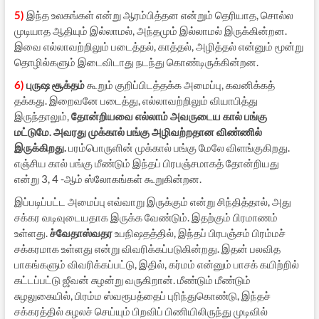
5)
இந்த உலகங்கள் என்று ஆரம்பித்தன என்றும் தெரியாத, சொல்ல
முடியாத ஆதியும் இல்லாமல், அந்தமும் இல்லாமல் இருக்கின்றன.
இவை எல்லாவற்றிலும் படைத்தல், காத்தல், அழித்தல் என்னும் மூன்று
தொழில்களும் இடைவிடாது நடந்து கொண்டிருக்கின்றன.
6)
புருஷ சூக்தம்
கூறும் குறிப்பிடத்தக்க அமைப்பு, கவனிக்கத்
தக்கது. இறைவனே படைத்து, எல்லாவற்றிலும் வியாபித்து
இருந்தாலும்,
தோன்றியவை எல்லாம் அவருடைய கால் பங்கு
மட்டுமே. அவரது முக்கால் பங்கு அழிவற்றதான விண்ணில்
இருக்கிறது.
பரம்பொருளின் முக்கால் பங்கு மேலே விளங்குகிறது.
எஞ்சிய கால் பங்கு மீண்டும் இந்தப் பிரபஞ்சமாகத் தோன்றியது
என்று 3, 4 -ஆம் ஸ்லோகங்கள் கூறுகின்றன.
இப்படிப்பட்ட அமைப்பு எவ்வாறு இருக்கும் என்று சிந்தித்தால், அது
சக்கர வடிவுடையதாக இருக்க வேண்டும். இதற்கும் பிரமாணம்
உள்ளது.
ச்வேதாஸ்வதர
உபநிஷதத்தில், இந்தப் பிரபஞ்சம் பிரம்மச்
சக்கரமாக உள்ளது என்று விவரிக்கப்படுகின்றது. இதன் பலவித
பாகங்களும் விவரிக்கப்பட்டு, இதில், கர்மம் என்னும் பாசக் கயிற்றில்
கட்டப்பட்டு ஜீவன் சுழன்று வருகிறான். மீண்டும் மீண்டும்
சுழலுகையில், பிரம்ம ஸ்வரூபத்தைப் புரிந்துகொண்டு, இந்தச்
சக்கரத்தில் சுழலச் செய்யும் பிறவிப் பிணியிலிருந்து முடிவில்