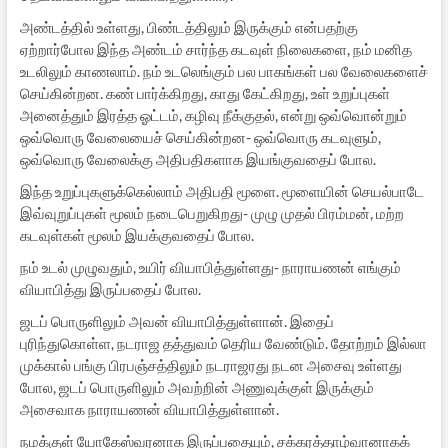
அண்டத்தில் உள்ளது, பிண்டத்திலும் இருக்கும் என்பதற்கு
ஏற்றார்போல இந்த அண்டம் சார்ந்த கடவுள் நிலைகளை, நம் மனித
உடலிலும் காணலாம். நம் உடலெங்கும் பல பாகங்கள் பல வேலைகளைச்
செய்கின்றன. கண் பார்க்கிறது, காது கேட்கிறது, உள் உறுப்புகள்
அனைத்தும் இரத்த ஓட்டம், கழிவு நீக்குதல், என்று ஒவ்வொன்றும்
ஒவ்வொரு வேலையைச் செய்கின்றன- ஒவ்வொரு கடவுளும்,
ஒவ்வொரு வேலைக்கு அதிபதிகளாக இயங்குவதைப் போல.
இந்த உறுப்புகளுக்கெல்லாம் அதிபதி மூளை. மூளையின் செயல்பாடே
இவ்வுறுப்புகள் மூலம் நடைபெறுகிறது- முழு முதல் பிரம்மன், மற்ற
கடவுள்கள் மூலம் இயக்குவதைப் போல.
நம் உடல் முழுவதும், உயிர் வியாபித்துள்ளது- நாராயணன் எங்கும்
வியாபித்து இருப்பதைப் போல.
ஜடப் பொருளிலும் அவன் வியாபித்துள்ளான். இதைப்
புரிந்துகொள்ள, நடராஜ தத்துவம் தெரிய வேண்டும். தோற்றம் இல்லா
முக்கால் பங்கு பிரபஞ்சத்திலும் நடராஜரது நடன அசைவு உள்ளது
போல, ஜடப் பொருளிலும் அவற்றின் அணுவுக்குள் இருக்கும்
அசைவாக நாராயணன் வியாபித்துள்ளான்.
நமக்குள் யோகேஸ்வரனாக இருப்பதையும், சக்கரத்தாழ்வானாகக்