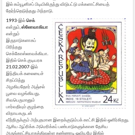
இல் கம்யூனிசப் பிடியிலிருந்து விடுபட்டு மக்களாட்சியைத்
தேர்ந்தெடுத்தது அந்நாடு.
1993
-இல்
செக்
என்றும்,
ஸ்லோவாகியா
என்றும்
இருநாடுகளாகப்
பிரிந்தது
செக்கோஸ்லாவக்கியா.
இதில் செக் குடியரசு
21.02.2007-
இல்
இந்தியக் கலையைச்
சிறப்பித்து
அழகியதோர் அஞ்சல்
பூவை வழங்கியது.
சிவபெருமானும்
பார்வதியும் குழந்தை
விநாயகருடன்
வீற்றிருக்கும் அற்புதமான இறைக்குடும்பக் காட்சி இதில் ஒளிர்கிறது.
ஆசிய ஆப்ரிக்க அமெரிக்கப் பண்பாடுகளுக்கான தேசிய
அருங்காட்சியாகத்திலுள்ள கண்ணாடி ஓவியமே இதில்