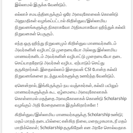
இல்லாமல் இருக்க வேண்டும்.
எல்லாச் சமயத்தினருக்கும் ஒரே அளவுகோலைக் கொண்டு
அனுமதிகள் வழங்கப்பட்டால் கிறிஸ்துவ/இஸ்லாமிய
நிறுவனங்களுக்கு நிகராகவோ அதிகமாகவோ ஹிந்துக் கல்வி
நிறுவனகள் பெருகும்.
எந்த ஒரு ஹிந்து நிறுவனமும் கிறிஸ்துவ மாணவர்களிடம்
அவர்களின் வழிபாட்டு முறையையோ அல்லது இஸ்லாமிய
மாணவர்களிடம் அவர்களின் வழிபாட்டு முறையையோ தடை
செய்யாததோடு அவர்கள் வழிபட ஏற்பாடும் செய்து
தருகிறார்கள். இதைஎல்லாம் இறைவன் CSI போன்ற கல்வி
நிறுவனங்களை நடத்துபவர்களுக்கு உணர்த்த வேண்டும்.
ஏனென்றால், இங்கிருக்கும் நய வஞ்சகர்கள், கல்வி பயிலும்
மாணவர்களுக்குக் கூட ஏழ்மையை அளவுகோலாகக்
கொள்ளாமல் மதத்தை அளவுகோலாகக் கொண்டு Scholarship
வழங்கும் அதி மேதைகளாக இருக்கிறார்களே !
கிறிஸ்துவ/இஸ்லாமிய மாணவர்களுக்கு Scholarship உண்டு;
மதம் மாறத் தடையில்லை; என்கிற நிலை, மறைமுகமாக, நீ மதம்
மாறிக்கொள்; Scholarship தருகிறேன் என அரசே சொல்வதாக