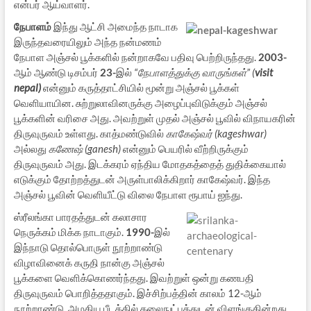
என்பர் ஆய்வாளர்.
நேபாளம்
இந்து ஆட்சி அமைந்த நாடாக
இருந்தவரையிலும் அந்த நன்மணம்
நேபாள அஞ்சல் பூக்களில் நன்றாகவே பதிவு பெற்றிருந்தது.
2003-
ஆம் ஆண்டு டிசம்பர்
23-
இல்
“நேபாளத்துக்கு வாருங்கள்” (
visit
nepal)
என்னும் கருத்தாட்சியில் மூன்று அஞ்சல் பூக்கள்
வெளியாயின. சுற்றுலாவினருக்கு அழைப்புவிடுக்கும் அஞ்சல்
பூக்களின் வரிசை அது. அவற்றுள் முதல் அஞ்சல் பூவில் விநாயகரின்
திருவுருவம் உள்ளது. காத்மண்டுவில்
காகேஷ்வர் (kageshwar)
அல்லது
கணேஷ் (ganesh)
என்னும் பெயரில் வீற்றிருக்கும்
திருவுருவம் அது. இடக்கரம் ஏந்திய மோதகத்தைத் துதிக்கையால்
எடுக்கும் தோற்றத்துடன் அருள்பாலிக்கிறார் காகேஷ்வர். இந்த
அஞ்சல் பூவின் வெளியீட்டு விலை நேபாள ரூபாய் ஐந்து.
ஸ்ரீலங்கா பாரதத்துடன் கலாசார
நெருக்கம் மிக்க நாடாகும்.
1990-
இல்
இந்நாடு தொல்பொருள் நூற்றாண்டு
விழாவினைக் கருதி நான்கு அஞ்சல்
பூக்களை வெளிக்கொணர்ந்தது. இவற்றுள் ஒன்று கணபதி
திருவுருவம் பொறித்ததாகும். இச்சிற்பத்தின் காலம் 12-ஆம்
நூற்றாண்டு. அழகிய பீடத்தில் கலைநுட்பத்துடன் விளங்குகின்றது