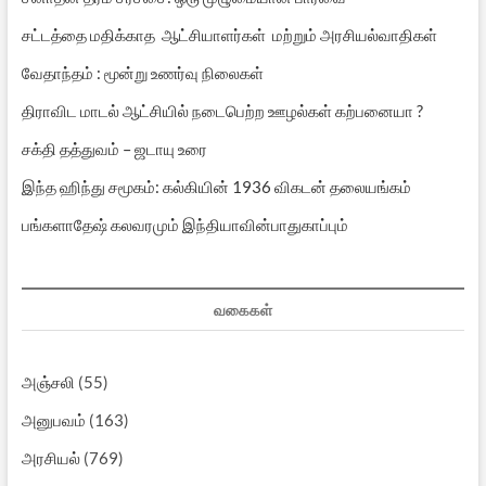
சட்டத்தை மதிக்காத ஆட்சியாளர்கள் மற்றும் அரசியல்வாதிகள்
வேதாந்தம் : மூன்று உணர்வு நிலைகள்
திராவிட மாடல் ஆட்சியில் நடைபெற்ற ஊழல்கள் கற்பனையா ?
சக்தி தத்துவம் – ஜடாயு உரை
இந்த ஹிந்து சமூகம்: கல்கியின் 1936 விகடன் தலையங்கம்
பங்களாதேஷ் கலவரமும் இந்தியாவின்பாதுகாப்பும்
வகைகள்
அஞ்சலி
(55)
அனுபவம்
(163)
அரசியல்
(769)