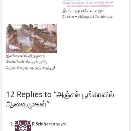
இ.ம.க. நற்பணிகள், சமூக
சேவை – நிதியுதவி கோரிக்கை
இலங்கையில் திருமுறை
வேள்விகள்: வேகும் தமிழ்
நெஞ்சங்களுக்கு ஒரு மருந்து!
12 Replies to “அஞ்சல் பூங்காவில்
ஆனைமுகன்”
R.Sridharan
says: