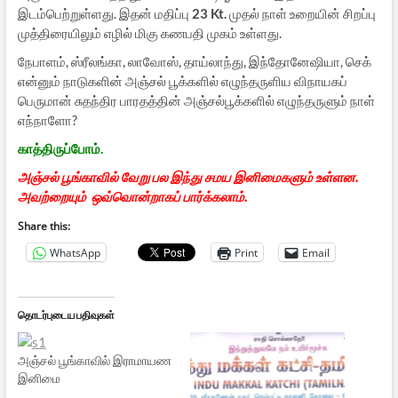
இடம்பெற்றுள்ளது. இதன் மதிப்பு
23 Kt.
முதல் நாள் உறையின் சிறப்பு
முத்திரையிலும் எழில் மிகு கணபதி முகம் உள்ளது.
நேபாளம், ஸ்ரீலங்கா, லாவோஸ், தாய்லாந்து, இந்தோனேஷியா, செக்
என்னும் நாடுகளின் அஞ்சல் பூக்களில் எழுந்தருளிய விநாயகப்
பெருமான் சுதந்திர பாரதத்தின் அஞ்சல்பூக்களில் எழுந்தருளும் நாள்
எந்நாளோ?
காத்திருப்போம்.
அஞ்சல் பூங்காவில் வேறு பல இந்து சமய இனிமைகளும் உள்ளன.
அவற்றையும் ஒவ்வொன்றாகப் பார்க்கலாம்.
Share this:
WhatsApp
Print
Email
தொடர்புடைய பதிவுகள்
அஞ்சல் பூங்காவில் இராமாயண
இனிமை