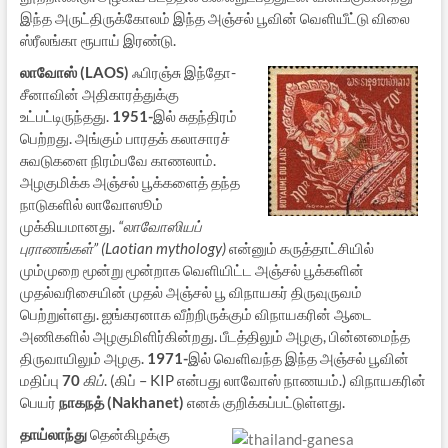
இந்த அருட்திருக்கோலம் இந்த அஞ்சல் பூவின் வெளியீட்டு விலை
ஸ்ரீலங்கா ரூபாய் இரண்டு.
லாவோஸ் (LAOS)
ஃபிரஞ்சு இந்தோ-
சீனாவின் அதிகாரத்துக்கு
உட்பட்டிருந்தது.
1951-
இல் சுதந்திரம்
பெற்றது. அங்கும் பாரதக் கலாசாரச்
சுவடுகளை நிரம்பவே காணலாம்.
அழகுமிக்க அஞ்சல் பூக்களைத் தந்த
நாடுகளில் லாவோஸூம்
முக்கியமானது.
“லாவோஸியப்
புராணங்கள்” (Laotian mythology)
என்னும் கருத்தாட்சியில்
மும்முறை மூன்று மூன்றாக வெளியிட்ட அஞ்சல் பூக்களின்
முதல்வரிசையின் முதல் அஞ்சல் பூ விநாயகர் திருவுருவம்
பெற்றுள்ளது. ஐங்கரனாக வீற்றிருக்கும் விநாயகரின் ஆடை
அணிகளில் அழகுமிளிர்கின்றது. பீடத்திலும் அழகு, பின்னமைந்த
திருவாயிலும் அழகு.
1971-
இல் வெளிவந்த இந்த அஞ்சல் பூவின்
மதிப்பு
70
கிப்
. (கிப் – KIP என்பது லாவோஸ் நாணயம்.) விநாயகரின்
பெயர்
நாகநத் (Nakhanet)
எனக் குறிக்கப்பட்டுள்ளது.
தாய்லாந்து
தென்கிழக்கு