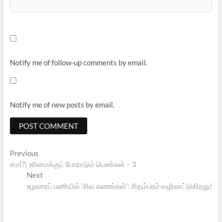
Notify me of follow-up comments by email.
Notify me of new posts by email.
Post
Previous
Previous
post:
சம(?) உரிமைக்குப் போராடும் பெண்கள் – 3
navigation
Next
Next
post:
உழவாரப் பணியில் ‘சிவ கணங்கள்’: சிதம்பரம் வழிகாட்டுகிறது!