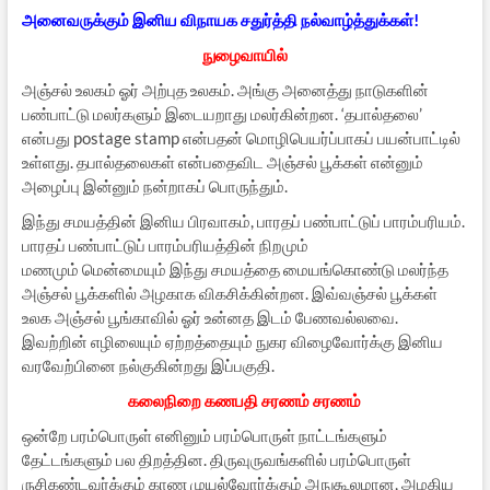
அனைவருக்கும் இனிய விநாயக சதுர்த்தி நல்வாழ்த்துக்கள்!
நுழைவாயில்
அஞ்சல் உலகம் ஓர் அற்புத உலகம். அங்கு அனைத்து நாடுகளின்
பண்பாட்டு மலர்களும் இடையறாது மலர்கின்றன. ‘தபால்தலை’
என்பது postage stamp என்பதன் மொழிபெயர்ப்பாகப் பயன்பாட்டில்
உள்ளது. தபால்தலைகள் என்பதைவிட அஞ்சல் பூக்கள் என்னும்
அழைப்பு இன்னும் நன்றாகப் பொருந்தும்.
இந்து சமயத்தின் இனிய பிரவாகம், பாரதப் பண்பாட்டுப் பாரம்பரியம்.
பாரதப் பண்பாட்டுப் பாரம்பரியத்தின் நிறமும்
மணமும் மென்மையும் இந்து சமயத்தை மையங்கொண்டு மலர்ந்த
அஞ்சல் பூக்களில் அழகாக விகசிக்கின்றன. இவ்வஞ்சல் பூக்கள்
உலக அஞ்சல் பூங்காவில் ஓர் உன்னத இடம் பேணவல்லவை.
இவற்றின் எழிலையும் ஏற்றத்தையும் நுகர விழைவோர்க்கு இனிய
வரவேற்பினை நல்குகின்றது இப்பகுதி.
கலைநிறை கணபதி சரணம் சரணம்
ஒன்றே பரம்பொருள் எனினும் பரம்பொருள் நாட்டங்களும்
தேட்டங்களும் பல திறத்தின. திருவுருவங்களில் பரம்பொருள்
ருசிகண்டவர்க்கும் காண முயல்வோர்க்கும் அநுகூலமான, அழகிய