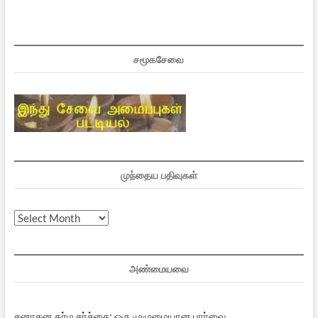
சமூகசேவை
முந்தைய பதிவுகள்
முந்தைய
பதிவுகள்
அண்மையவை
சனாதன தர்ம சர்ச்சை: ஒரு முழுமையான பார்வை