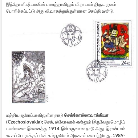
இந்தோனிஷியாவின் பணத்தாளிலும் விநாயகர் திருவுருவம்
பொறிக்கப்பட்டு அது விவாதத்துக்குள்ளான செய்தி உண்டு.
மத்திய ஐரோப்பாவிலுள்ள நாடு
செக்கோஸ்லாவாக்கியா
(Czechoslovakia);
செக், ஸ்லோவாக் என்னும் இருவேறு மொழிப்
புலங்களை இணைத்து
1914
-இல் உருவான நாடு அது. இரண்டாம்
உலகப் போருக்குப் பின் கம்யூனிசம் அரசைக் கைபற்றியது.
1989
-