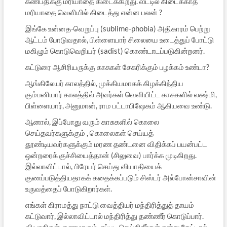
கணபதிக்கு மரியாதை கிடைக்கிறது. வீட்டில் கிடைக்காத
மரியாதை வெளியில் கிடைத்து என்ன பலன் ?
இங்கே உன்னத-வெறுப்பு (sublime-phobia) அதிகாரம் பெற்று
ஆட்டம் போடுவதால், பிள்ளையார் சிலையை உடைத்துப் போட்டு
மகிழும் கொடுவெறியர் (sadist) கொண்டாடப்படுகின்றனர்.
கட்டுரை ஆசிரியருக்கு காசுகள் சேகரிக்கும் பழக்கம் உண்டா?
ஆங்கிலேயர் காலத்தில், முக்கியமாகக் கிழக்கிந்திய
கும்பனியார் காலத்தில் அவர்கள் வெளியிட்ட காசுகளில் லக்ஷ்மி,
பிள்ளையார், அனுமான், ராம பட்டாபிஷேகம் ஆகியவை உண்டு.
ஆனால், இப்போது வரும் காசுகளில் கொலை
செய்தவர்களுக்கும் , கொலைகள் செய்யத்
தூண்டியவர்களுக்கும் மரண தண்டனை விதிக்கப் பயன்பட்ட
ஒன்றரைக் குச்சியைத்தான் (சிலுவை) பார்க்க முடிகிறது.
இல்லாவிட்டால், பிரேயர் செய்து வியாதியைக்
குணப்படுத்தியதாகக் கதைக்கப்படும் சிஸ்டர் அல்போன்சாவின்
உருவத்தைப் போடுகிறார்கள்.
எங்கள் கிராமத்து நாட்டு வைத்தியர் மந்திரித்துத் தாயம்
கட்டுவார், இல்லாவிட்டால் மந்திரித்து தண்ணீர் கொடுப்பார்.
வியாதிகள் குணமாகும். எப்படி செய்கிறீர்கள் என்று கேட்டால்