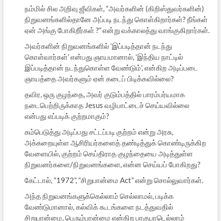
நம்மில் சில அறிவு ஜீவிகள், “அவர்களின் (கிறிஸ்துவர்களின்)
நிறுவனங்களில்தானே அப்படி நடந்து கொள்கிறார்கள்? நீங்கள்
ஏன் அங்கு போகிறீர்கள் ?” என்று வக்காலத்து வாங்குகிறார்கள்.
அவர்களின் நிறுவனங்களில் ‘இப்படித்தான் நடந்து
கொள்வார்கள்’ என்பது ஞாயமானால், ‘இந்திய நாட்டில்
இப்படித்தான் நடந்துகொள்ள வேண்டும்’, என்கிற அடிப்படை
ஞாயத்தை அவர்களும் ஏன் கடைப் பிடிக்கவில்லை?
தவிர, ஒரு குழந்தை, அவர் குடும்பத்தில் பாரம்பர்யமாக
நடைபெற்றிருக்காத Jesus வழிபாட்டைச் செய்யவில்லை
என்பது எப்படிக் குற்றமாகும்?
கம்பெடுத்து அடிப்பது சட்டப்படி குற்றம் என்று அரசு,
அக்கறையுள்ள ஆசிரியர்களைத் தண்டித்துக் கொண்டிருக்கிற
வேளையில், குற்றம் செய்திராத குழந்தையை அடித்துள்ள
நிறுவனர்களை/நிறுவனங்களை, என்ன செய்யப் போகிறது?
கேட்டால், “1972”, “சிறுபான்மை Act” என்று சொல்லுவார்கள்.
அந்த நிறுவனங்களுக்கெல்லாம் செல்லாமல், படிக்க
வேண்டுமானால், கல்விக் கூடங்களை நடத்துவதில்
சிறுபான்மை, பெரும்பான்மை என்கிற பாகுபாடெல்லாம்