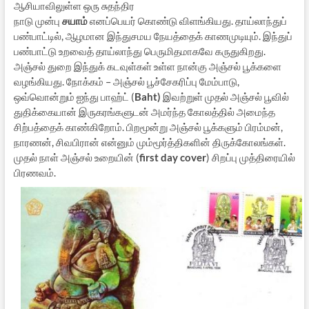
ஆசியாவிலுள்ள ஒரு சுதந்திர
நாடு முன்பு
சயாம்
எனப்பெயர் கொண்டு விளங்கியது. தாய்லாந்துப்
பண்பாட்டில், ஆழமான இந்துசமய நேயத்தைக் காணமுடியும். இந்துப்
பண்பாட்டு உறவைத் தாய்லாந்து பெருமிதமாகவே கருதுகிறது.
அஞ்சல் துறை இந்துக் கடவுள்கள் உள்ள நான்கு அஞ்சல் பூக்களை
வழங்கியது. நோக்கம் – அஞ்சல் பூச்சேகரிப்பு மேம்பாடு,
ஒவ்வொன்றும் ஐந்து பாஹ்ட் (
Baht)
இவற்றுள் முதல் அஞ்சல் பூவில்
துதிக்கையான் இருகரங்களுடன் அமர்ந்த கோலத்தில் அமைந்த
சிற்பத்தைக் காண்கிறோம். பிறமூன்று அஞ்சல் பூக்களும் பிரம்மன்,
நாரணன், சிவபிரான் என்னும் மும்மூர்த்திகளின் திருக்கோலங்கள்.
முதல் நாள் அஞ்சல் உறையின் (
first day cover
) சிறப்பு முத்திரையில்
பிரணவம்.