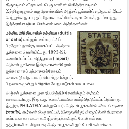
திருவடிவம் விநாயகப் பெருமானின் விசித்திர வடிவம்.
இத்திருவுருவம் ஏழு தேசங்களின் அஞ்சல் பூக்களில் எழிலுடன் இடம்
பெற்றுள்ளது. பாரதம், நேபாளம், ஸ்ரீலங்கா, லாவோஸ், தாய்லாந்து,
இந்தோனேஷியா, செக் என்பவை அத்தேசங்கள்.
மத்திய இந்தியாவில்
தத்தியா (duttia
or datia)
என்னும் மன்னராட்சிப்
பிரதேசம் நான்கு வகைப்பட்ட அஞ்சல்
பூக்களை வெளியிட்டது.
1893-
இல்
வெளியிடப்பட்ட கிழிதுளை
(impert)
அஞ்சல் பூவினை இங்கு காண்கிறோம்.
ஐங்கரனாகப் பத்மாசனக்கோலம்
கொண்டு விநாயகார் விளங்குகின்றார்.
பிறவகை மூன்றும் சிற்சில வேறுபாடுகள் உடையவை.
அஞ்சல் பூக்களை முறைப்படுத்திச் சேகரிக்கும் ஆர்வம்
உலகளாவியது. இது ஒரு ‘
கலை
’யாகவே வார்த்தெடுக்கப்பட்டுள்ளது.
இதற்கு
PHILATELY
என்று பெயர். அஞ்சல் பூக்களின்
கிடைப்பருமை
(scarity),
ஆர்வலர் பெருநாட்டம், (பிழைபுரிந்து) பிழைப்போர் பேராசை
என்பவை காரணமாக அஞ்சல் பூக்களிலும் போலிகள் உள.
தத்தியாவின் விநாயகர் அஞ்சல் பூக்களிலும் போலிகள் உள்ளன