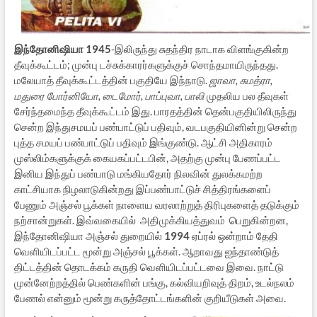
இந்தோனிஷியா 1945
-இலிருந்து சுதந்திர நாடாக விளங்குகின்ற
தீவுக்கூட்டம்; முன்பு டச்சுக்காரர்களுக்குச் சொந்தமாயிருந்தது.
மலேயாத் தீவுக்கூட்டத்தின் பகுதியே இந்நாடு.
ஜாவா, சுமத்ரா,
மதுரை போர்னியோ, டைமோர், பாப்புவா, பாலி
முதலிய பல தீவுகள்
சேர்ந்தமைந்த தீவுக்கூட்டம் இது. பாரதத்தின் தென்பகுதியிலிருந்து
சென்ற இந்துசமயப் பண்பாட்டுப் பதிவும், வடபகுதியினின்று சென்ற
புத்த சமயப் பண்பாட்டுப் பதிவும் இங்குண்டு. ஆட்சி அதிகாரம்
முஸ்லிம்களுக்குக் கையகப்பட்டபின், அதற்கு முன்பு பேணப்பட்ட
இனிய இந்துப் பண்பாடு மங்கியதோர் நிலவின் துலக்கமற்ற
காட்சியாக நிழலாடுகின்றது இப்பண்பாட்டுச் சித்திரங்களைப்
பேணும் அஞ்சல் பூக்கள் நாளைய வரலாற்றுத் திரிபுகளைத் தடுக்கும்
நற்சான்றுகள். இவ்வகையில் அதிமுக்கியத்துவம் பெறுகின்றன,
இந்தோனிஷியா அஞ்சல் துறையில்
1994
ஏப்ரல் ஒன்றாம் தேதி
வெளியிடப்பட்ட மூன்று அஞ்சல் பூக்கள். ஆறாவது ஐந்தாண்டுத்
திட்டத்தின் தொடக்கம் கருதி வெளியிடப்பட்டவை இவை. நாட்டு
முன்னேற்றத்தில் பெண்களின் பங்கு, கல்வியறிவுத் திறம், உடல்நலம்
பேணல் என்னும் மூன்று கருத்தோட்டங்களின் குறியீடுகள் அவை.