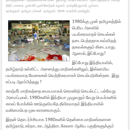
நீதிப் பாசறை
முஸ்லீம் முன்னேற்றக் கழகம்
தவ்ஹீத் ஜமாத்
மும்பை
தாக்குதல்
தமிழக மக்கள்
தமிழகம்
SIMI
கராச்சி புராஜெக்ட்
1980க்கு முன் தமிழகத்தில்
பெரிய அளவில்
பயங்கரவாதச் செயல்கள்
நடைபெற்றதாக எவ்விதத்
தகவல்களும் கிடையாது.
ஆனால், இப்போது?
இப்போது இந்தியாவில்,
தமிழ்நாடு உள்ளிட்ட அனைத்து மாநிலங்களிலும், இஸ்லாமிய
பயங்கரவாத வேலைகள் வெற்றிகரமாகச் செயல்படுகின்றன. இது
எப்படி ஆரம்பித்தது ?
காஷ்மீர் மாநிலத்தை மையமாகக் கொண்டு செயல்பட்ட பல்வேறு
அமைப்புகள், 1980களில் இந்தியா முழுவதும் வேறு பெயர்களில்
காலப் போக்கில் ஊடுருவியதே தீவிரவாதம் இந்தியாவில்
வலிமைபெற மூல காரணமாகும்.
இதன் தொடர்ச்சியாக 1980களில் தென்னக மாநிலங்களான
தமிழ்நாடு, கர்நாடகா, ஆந்திரா, கேரளா ஆகிய பகுதிகளுக்கும்