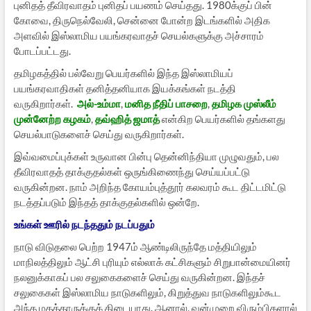
புனிதத் தீவிரவாதம் புனிதப் பயணம் செய்தது. 1980க்குப் பின்
கோவை, திருநெல்வேலி, சென்னை போன்ற இடங்களில் அதிக
அளவில் இஸ்லாமிய பயங்கரவாதச் செயல்களுக்கு அச்சாரம்
போடப்பட்டது.
தமிழகத்தில் பல்வேறு பெயர்களில் இந்த இஸ்லாமியப்
பயங்கரவாதிகள் தனித்தனியாக இயக்கங்கள் நடத்தி
வருகிறார்கள்.
அல்-உம்மா
,
மனித நீதிப் பாசறை
,
தமிழக முஸ்லீம்
முன்னேற்ற கழகம்
,
தவ்ஹித் ஜமாத்
என்கிற பெயர்களில் தங்களது
செயல்பாடுகளைச் செய்து வருகிறார்கள்.
இவ்வமைப்புக்கள் உருவான பின்பு தென்னிந்தியா முழுவதும், பல
தீவிரவாதத் தாக்குதல்கள் ஒருங்கிணைந்து செய்யப்பட்டு
வருகின்றன. நாம் அறிந்த கோயம்புத்தூர் கலவரம் கூட திட்டமிட்டு
நடத்தப்படும் இந்தத் தாக்குதல்களில் ஒன்றே.
உங்கள் ஊரில் நடந்ததும் நடப்பதும்
நாடு விடுதலை பெற்ற 1947ம் ஆண்டிலிருந்தே மத்தியிலும்
மாநிலத்திலும் ஆட்சி புரியும் எல்லாக் கட்சிகளும் சிறுபான்மையினர்
நலனுக்காகப் பல சலுகைகளைச் செய்து வருகின்றன. இந்தச்
சலுகைகள் இஸ்லாமிய நாடுகளிலும், கிறுத்துவ நாடுகளிலும்கூட
அந்த மதத்தாருக்குக் கிடையாது. ஆனால், வன்முறை விரும்பிகளால்