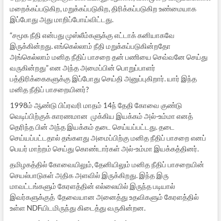
மறைக்கப்படுகிற, மறுக்கப்படுகிற, திரிக்கப்படுகிற உண்மையாக
இப்போது அது மாறிப்போய்விட்டது.
“சமூக நீதி என்பது முஸ்லீம்களுக்கு எட்டாக் கனியாகவே
இருக்கின்றது. எங்கெல்லாம் நீதி மறுக்கப்படுகின்றதோ
அங்கெல்லாம் மனித நீதிப் பாசறை தன் பணியை செவ்வனே செய்து
வருகின்றது” என அந்த அமைப்பின் பொறுப்பாளர்
பத்திரிக்கைகளுக்கு இப்போது செய்தி அனுப்புகிறார். யார் இந்த
மனித நீதிப் பாசறையினர்?
1998ம் ஆண்டு பிப்ரவரி மாதம் 14ந் தேதி கோவை குண்டு
வெடிப்பிற்குக் காரணமான முக்கிய இயக்கம் அல்-உம்மா எனத்
தெரிந்த பின் அந்த இயக்கம் தடை செய்யப்பட்டது. தடை
செய்யப்பட்டதால் தங்களது அமைப்பிற்கு மனித நீதிப் பாசறை எனப்
பெயர் மாற்றம் செய்து கொண்டார்கள் அல்-உம்மா இயக்கத்தினர்.
தமிழகத்தில் கோவையிலும், தேனியிலும் மனித நீதிப் பாசறையின்
செயல்பாடுகள் அதிக அளவில் இருக்கிறது. இந்த இரு
மாவட்டங்களும் கேரளத்தின் எல்லையில் இருந்த படியால்
இவர்களுக்குத் தேவையான அனைத்து உதவிகளும் கேரளத்தில்
உள்ள NDFயிடமிருந்து கிடைத்து வருகின்றன.