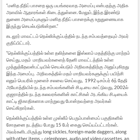
“மனித நீதிப் பாசறை ஒரு பயங்கரவாத அமைப்பு என்பதற்கு அதிக
அளவில் ஆதாரங்கள் கிடைத்துள்ளன. மேலும், இந்த இரண்டு
துணை அமைப்புகளும் மனித நீதிப் பாசறைக்கு உறுதுணையாக
இருந்து செயல்படுகின்றன.”
கடலூர் மாவட்டம் நெல்லிக்குப்பத்தில் நடந்த சம்பவத்தையும் அவர்
குறிப்பிட்டார்.
“நெல்லிக்குப்பத்தில் உள்ள தலித்களை இஸ்லாம் மதத்திற்கு மாற்றம்
செய்து, மதம் மாறியவர்களைத் தேனி மாவட்டத்தில் உள்ள
முத்துத்தேவன்பட்டியில் செயல்படும் அறிவகத்திற்கு அனுப்புகிறது
இந்த அமைப்பு. அறிவகத்தில் மதம் மாறியவர்களுக்குப் பயிற்சி
எனும் பெயரில் மூளைச் சலவை செய்வது, 1992 டிசம்பர் 6ந் தேதி
அயோத்தியில் நடந்த சம்பவங்களின் சி.டி.யை காட்டுவது, 2002ல்
குஜராத்தில் நடந்த கலவரங்களின் காட்சிகள் அடங்கிய சி.டியைக்
காட்டி ஜிகாதிகளாக மாற்றுவது போன்றவற்றை அவர்கள்
செய்கிறார்கள்.
நெல்லிக்குப்பத்தில் உள்ள முஸ்லீம் பெரும்பான்மைப் பகுதிகளில்
சோதனை நடத்திய போது 15 பேர் கைது செய்யப்பட்டார்கள்.
அவர்களிடமிருந்து long sickles, foreign-made daggers, along
with other items – celephones, audio and video cassettes, an