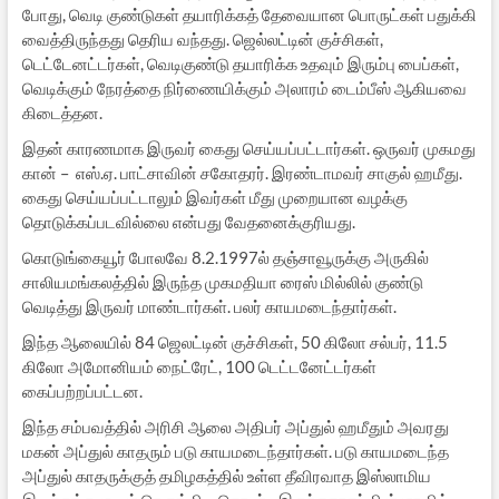
போது, வெடி குண்டுகள் தயாரிக்கத் தேவையான பொருட்கள் பதுக்கி
வைத்திருந்தது தெரிய வந்தது. ஜெல்லட்டின் குச்சிகள்,
டெட்டேனட்டர்கள், வெடிகுண்டு தயாரிக்க உதவும் இரும்பு பைப்கள்,
வெடிக்கும் நேரத்தை நிர்ணையிக்கும் அலாரம் டைம்பீஸ் ஆகியவை
கிடைத்தன.
இதன் காரணமாக இருவர் கைது செய்யப்பட்டார்கள். ஒருவர் முகமது
கான் – எஸ்.ஏ. பாட்சாவின் சகோதரர். இரண்டாமவர் சாகுல் ஹமீது.
கைது செய்யப்பட்டாலும் இவர்கள் மீது முறையான வழக்கு
தொடுக்கப்படவில்லை என்பது வேதனைக்குரியது.
கொடுங்கையூர் போலவே 8.2.1997ல் தஞ்சாவூருக்கு அருகில்
சாலியமங்கலத்தில் இருந்த முகமதியா ரைஸ் மில்லில் குண்டு
வெடித்து இருவர் மாண்டார்கள். பலர் காயமடைந்தார்கள்.
இந்த ஆலையில் 84 ஜெலட்டின் குச்சிகள், 50 கிலோ சல்பர், 11.5
கிலோ அமோனியம் நைட்ரேட், 100 டெட்டனேட்டர்கள்
கைப்பற்றப்பட்டன.
இந்த சம்பவத்தில் அரிசி ஆலை அதிபர் அப்துல் ஹமீதும் அவரது
மகன் அப்துல் காதரும் படு காயமடைந்தார்கள். படு காயமடைந்த
அப்துல் காதருக்குத் தமிழகத்தில் உள்ள தீவிரவாத இஸ்லாமிய