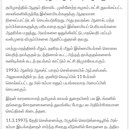
தமிழகத்தில் ஆளும் திராவிட முன்னேற்ற கழகம், கட்சி துவக்கப்பட்ட
காலங்களிலிருந்தே இஸ்லாமியர்களுக்கு ஆதரவான
நிலைப்பாட்டுடன் செயல்படுகிறது. அது தவறல்ல. ஆனால், மற்ற
நம்பிக்கைகளுக்கு மரியாதை தரும் இஸ்லாமியப் பெரியவர்களை
ஆதரிக்க மறுத்து, அவர்களை ஒதுக்கிவிட்டு, மதவெறி பரப்பும்
வன்முறை விரும்பிகளை ஆதரிப்பதுதான் தவறு.
மாற்று மதத்தினர் மீதும், தனிநபர் மீதும் இஸ்லாமியர்கள் கொலை
வெறித் தாக்குதல் நடத்தினால் கூட, அந்தத் தாக்குதல்களைக்
கண்டிக்கக் கூடத் தயக்கம் காட்டும் கட்சி திமுகவேயாகும்.
1993ம் ஆண்டு ஆகஸ்ட் மாதம் சென்னையில் ஆர்.எஸ்.எஸ்.
அலுவலகத்தில் நடந்த குண்டு வெடிப்பில் 11 பேர்கள்
கொல்லப்பட்டது அல்-உம்மா எனும் பயங்கரவாத அமைப்பின்
செயலாகும்.
இதன் காரணமாகத் தமிழகக் காவல் துறையினர் பல இடங்களில்
தங்களது சோதனைகளைத் துவங்கிய போது பல அதிர்ச்சிகரமான
செய்திகள் கிடைத்தன.
11.3.1997ந் தேதி சென்னைக்கு அருகில் கொடுங்கையூரில் அல்-
உம்மா இயக்கத்தைச் சார்ந்த சிலரது வீடுகளில் சோதனை நடத்திய