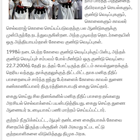
நாம் பார்த்த அத்தனைத்
தீவிரவாதச் செயல்களும்,
குண்டு வெடிப்புகளும்,
கொலைகளும் காவலர்
செல்வராஜ் கொலை செய்யப்படுவதற்கு பல ஆண்டுகளுக்கு
முன்பிருந்தே நடந்துவருகின்றன. அந்த முடிவற்ற தொடர்கதையின்
ஒரு அத்தியாயம்தான் கோவை குண்டு வெடிப்புகள்.
1998ல் நடைபெற்ற கோவை குண்டு வெடிப்புக்குப் பின்பு, அந்தக்
குண்டு வெடிப்புச் சம்பவம் போல் மீண்டும் ஒரு குண்டு வெடிப்பை
22.7.2006ந் தேதி நடத்தப் போட்டிருந்த திட்டம் காவல்துறைக்குத்
தெரிய வந்தது. தாக்குதலுக்குத் திட்டமிட்டதாக மனித நீதிப்
பாசறையைச் சார்ந்த ஐந்து பேர்களைக் கோவை காவல் துணை
கண்காணிப்பாளர் திரு ரத்தினசபாபதி கைது செய்தார்.
கைது செய்து சில தினங்களில் மனித நீதிப் பாசறை தங்களது
அரசியல் செல்வாக்கைப் பயன்படுத்தியது. கைது செய்த துணை
ஆணையர் உடனடியாகப் பணி மாற்றம் செய்யப்பட்டார்.
குற்றம் நீருபிக்கப்பட்ட, ஆயுள் தண்டனை கைதியாகக் கோவை
சிறையில் இருந்த பக்ரூதின் அலி அகமது உட்பட எட்டு
குற்றவாளிகளை விடுவித்தது திமுக அரசு.