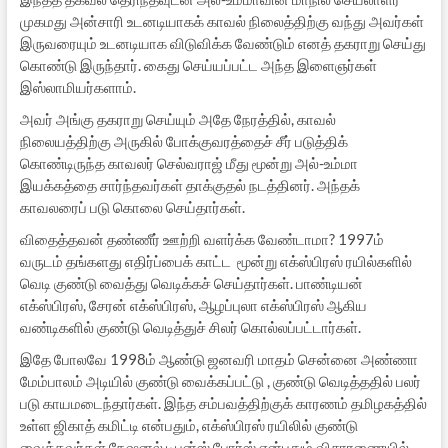
முகமது அன்சாரி உடனடியாகக் காவல் நிலைத்திற்கு வந்து அவர்கள்
இருவரையும் உடனடியாக விடுவிக்க வேண்டும் எனத் தகராறு செய்து
கொண்டு இருந்தார். கைது செய்யப்பட்ட அந்த இளைஞர்கள்
இஸ்லாமியர்களாம்.
அவர் அங்கு தகராறு செய்யும் அதே நேரத்தில், காவல்
நிலையத்திற்கு அருகில் போக்குவரத்தைச் சீர் படுத்திக்
கொண்டிருந்த காவலர் செல்வராஜ் மீது மூன்று அல்-உம்மா
இயக்கத்தை சார்ந்தவர்கள் தாக்குதல் நடத்தினர். அந்தக்
காவலரைப் படு கொலை செய்தார்கள்.
விதைத்தவன் தண்ணீர் ஊற்றி வளர்க்க வேண்டாமா? 1997ம்
வருடம் தங்களது எதிர்ப்பைக் காட்ட மூன்று எக்ஸ்பிரஸ் ரயில்களில்
வெடி குண்டு வைத்து வெடிக்கச் செய்தார்கள். பாண்டியன்
எக்ஸ்பிரஸ், சேரன் எக்ஸ்பிரஸ், ஆழப்புலா எக்ஸ்பிரஸ் ஆகிய
வண்டிகளில் குண்டு வெடித்துச் சிலர் கொல்லப்பட்டார்கள்.
இதே போலவே 1998ம் ஆண்டு ஜனவரி மாதம் சென்னை அண்ணா
மேம்பாலம் அடியில் குண்டு வைக்கப்பட்டு , குண்டு வெடித்ததில் பலர்
படு காயமடைந்தார்கள். இந்த சம்பவத்திற்குக் காரணம் தமிழகத்தில்
உள்ள ஜிகாத் கமிட்டி என்பதும், எக்ஸ்பிரஸ் ரயிலில் குண்டு
வைத்தவர்கள் நேஷனல் டிபன்ஸ் போர்ஸ் என்பதும் விசாரணையில்