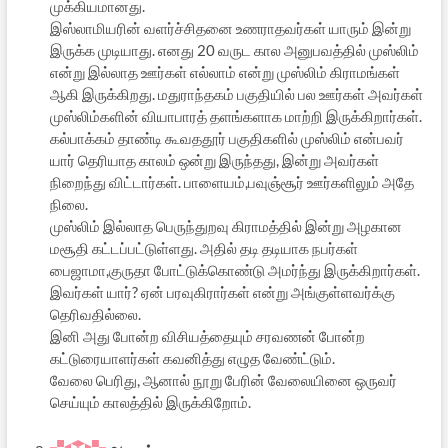
முக்கியமானது.
இஸ்லாமியரின் வளர்ச்சிதனை உணராதவர்கள் யாரும் இன்று
இருக்க முடியாது. எனது 20 வருட கால அனுபவத்தில் முஸ்லிம்
என்று இல்லாத ஊர்கள் எல்லாம் என்று முஸ்லிம் கிராமங்கள்
ஆகி இருக்கிறது. மதுராந்தகம் பகுதியில் பல ஊர்கள் அவர்கள்
முஸ்லிம்களின் வியாபாரத் தளங்களாக மாற்றி இருக்கிறார்கள்.
கல்பாக்கம் தாண்டி கூவததூர் பகுதிகளில் முஸ்லிம் என்பவர்
யார் தெரியாத காலம் ஒன்று இருந்தது, இன்று அவர்கள்
நிறைந்து விட்டார்கள். பாளையம்,பவுஞ்சூர் ஊர்களிலும் அதே
நிலை.
முஸ்லிம் இல்லாத பெருந்துறவு கிராமத்தில் இன்று அழகான
மசூதி கட்டப்பட்டுள்ளது. அதில் தடி தடியாக நபர்கள்
பைஜாமா,குருதா போட்டுக்கொண்டு அமர்ந்து இருக்கிறார்கள்.
இவர்கள் யார்? ஏன் பரவுகிரார்கள் என்று அங்குள்ளவர்க்கு
தெரிவதில்லை.
இனி அது போன்ற விசியத்தையும் சரவணன் போன்ற
கட்டுரையாளர்கள் கவனித்து எழுத வேண்ட்டும்.
வேலை பெரிது, ஆனால் நூறு பேரின் வேலையினை ஒருவர்
செய்யும் காலத்தில் இருக்கிறோம்.