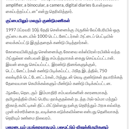
amplifier, a binocular, a camera, digital diaries போன்றவை
கைப்பற்றப்பட்டன” என்று தெரிவித்தார்.
குப்பையிலும் மலரும் குண்டுமணிகள்
1997 பிப்ரவரி 10ந் தேதி சென்னைக்கு அருகில் வேப்பேரியில் ஒரு
குப்பை கூடையில் 1000 டெட்டனேட்டர்கள் அட்டைப் பெட்டியில்
வைக்கப்பட்டு இருந்ததைக் கண்டு பிடித்தார்கள்.
கோவையிலிருந்து சென்னைக்கு கோவை எக்ஸ்பிரஸ் ரயிலில் வந்த
அப்துல்லா என்பவன் இது சம்பந்தமாகக் கைது செய்யப்பட்டான்.
இவன் கைது செய்யப்பட்ட இரண்டு தினங்களுக்குள்,
டெட்டனேட்டர்கள் கண்டு பிடிக்கப்பட்ட அதே இடத்தில், 750
எலக்டிரிக் டெட்டேனட்டர்கள், அத்துடன் வெடி குண்டுகள் தயாரிக்கத்
தேவையான கெமிக்கல்களும் மீண்டும் கண்டு பிடிக்கப்பட்டன.
ஆகவே, தொடரும் இம்மாதிரி சம்பவங்களின் காரணமாகத்
தமிழகத்தில் மிகப் பெரிய தாக்குதல்கள் நடத்த அல்-உம்மா மற்றும்
ஜிகாத் கமிட்டிகள் திட்டமிட்டுள்ளது நன்கு தெரிந்தும் அரசு எவ்வித
முன் எச்சரிக்கை நடவடிக்கை எடுக்கவில்லை என்பது தெளிவாகத்
தெரியும் உண்மை நிலவரம்.
பலமடையும் பயங்கரவாதமும், பலமூட்டும் விஷக்கிருமிகளும்