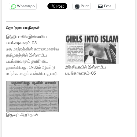
WhatsApp
Print
Email
தொடர்புடைய பதிவுகள்
இந்தியாவில் இஸ்லாமிய
பயங்கரவாதம்-03
மத மாற்றத்தின் காரணமாகவே
தமிழகத்தில் இஸ்லாமிய
பயங்கரவாதம் துளிர் விட
இந்தியாவில் இஸ்லாமிய
துவங்கியது. 1982ம் ஆண்டு
பயங்கரவாதம்-05
மார்ச்சு மாதம் கன்னியாகுமாரி
மாவட்டத்தில் அமைந்துள்ள
மண்டைக் காடு பகவதி
அம்மன் கோவில் திருவிழாவின்
போது நடந்த பயங்கர
கலவரத்திற்குப் பிறகு தான்
தமிழகத்தில் பயங்கரவாதம்
இதுவும் அறம்தான்
தனது பணியினை செய்ய
முற்பட்டது.