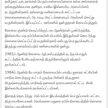
தமிழ்நாட்டில், தாங்கள் பெரும்பான்மையினராக உள்ள ஊர்களைத்
தங்களுக்கேயான தனிநாடாகவே இஸ்லாமிய அமைப்பினர்
நடத்துகின்றனர். தங்களது வலிமையைக் காட்டப் பல
கொலைகளையும், அடாவடி மிரட்டல்களையும் அவர்கள் செய்து
வருகின்றனர். இப்படிப்பட்ட ஊர்களில் ஒன்றுதான் கோயம்புத்தூர்.
கோவை குண்டு வெடிப்பிற்குப் பல ஆண்டுகள் முன்பிருந்தே,
இஸ்லாமிய மத நம்பிக்கையின் பெயரில், இந்துக்கள் தொடர்ந்து
கொலை செய்யப்பட்டு வருகின்றனர் என்பது பொதுமக்களிடம்
இருந்து மறைக்கப்படும் உண்மைகளில் ஒன்று.
1981ம் ஆண்டு கோவை ஆர்.எஸ்.புரத்தில் நடந்த பொதுக்
கூட்டத்தில் பேசியதற்காகத் திருக்கோவிலூர் சுந்தரம்
தாக்கப்பட்டார்.
1984ம் ஆண்டு மே மாதம் கோவையில் பாரதீய ஜனதா கட்சியின்
மாநில செயற்குழு கூட்டம் முடிந்த பின்னர் திரு.ஜனா
கிருஷ்ணமூர்த்தி, மாநிலத் தலைவர் நாராயணராவ் உட்பட சிலர்
இஸ்லாமியர்களால் தாக்கப்பட்டார்கள்.
இதைத் தொடர்ந்து அல்-உம்மா இயக்கத்தின் பொறுப்பாளர் பாட்சா,
திரு ராமகோபாலன் அவர்களை மதுரை ரயில் நிலையத்தில் கொலை
செய்ய முயன்றான்.