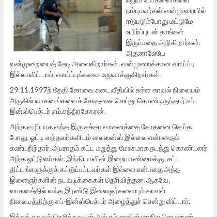
நம்புபவர்கள் வன்முறையில்
ஈடுபடும்போது மட்டுமே
உயிர்ப்புடன் தாங்கள்
இருப்பதை அறிகிறார்கள்.
அதனாலேயே
வன்முறையைத் தேடி அலைகிறார்கள். வன்முறைக்கான வாய்ப்பு
இல்லாவிட்டால், வாய்ப்புக்களை உருவாக்குகிறார்கள்.
29.11.1997ந் தேதி கோவை கடைவீதியில் உள்ள காவல் நிலையம்
அருகில் வாகனங்களைச் சோதனை செய்து கொண்டிருந்தார் சப்-
இன்ஸ்பெக்டர் எம்.சந்திரசேகரன்.
அந்த வழியாக வந்த இரு சக்கர வாகனத்தை சோதனை செய்த
போது, ஓட்டி வந்தவர்களிடம் லைஸன்ஸ் இல்லை என்பதைக்
கண்டறிந்தார். அபராதம் கட்ட மறுத்து மோசமாக நடந்து கொண்டனர்
அந்த ஓட்டுனர்கள். இந்தியாவின் இறையாண்மைக்கு, சட்ட
திட்டங்களுக்குக் கட்டுப்பட்டவர்கள் இல்லை என்பதை அந்த
இளைஞர்களின் நடவடிக்கைகள் தெரிவித்தன. ஆகவே,
வாகனத்தில் வந்த இரண்டு இளைஞர்களையும் காவல்
நிலையத்திற்கு சப்-இன்ஸ்பெக்டர் அழைத்துச் சென்று விட்டார்.
இந்தத் தகவல் தெரிந்தவுடன் அல்-உம்மாவின் மாநில செயலாளர்