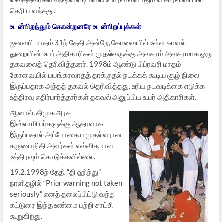
தெரிய வந்தது.
உடன்பிறந்தும் கொன்றனரே உடன்பிறப்புக்கள்
ஜனவரி மாதம் 31ந் தேதி அன்றே, கோவையில் உள்ள காவல்
துறையின் உயர் அதிகாரிகள் முதல்வருக்கு அவசரம் அவசரமாக ஒரு
தகவலைத் தெரிவித்தனர். 1998ம் ஆண்டு பிப்ரவரி மாதம்
கோவையில் பயங்கரவாதத் தாக்குதல் நடக்கக் கூடிய சூழ் நிலை
இருப்பதாக அந்தத் தகவல் தெரிவித்தது. உரிய நடவடிக்கை எடுக்க
உத்திரவு எதிர்பார்த்தார்கள் தகவல் அனுப்பிய உயர் அதிகாரிகள்.
ஆனால், திமுக அரசு
இஸ்லாமியர்களுக்கு ஆதரவாக
இருப்பதால் அப்போதைய முதல்வரான
கருணாநிதி அவர்கள் எவ்விதமான
உத்திரவும் கொடுக்கவில்லை.
19.2.1998ந் தேதி “தி ஹிந்து”
நாளிதழில் “Prior warning not taken
seriously” எனத் தலைப்பிட்டு வந்த
கட்டுரை இந்த உண்மை பற்றி சாட்சி
கூறுகிறது.