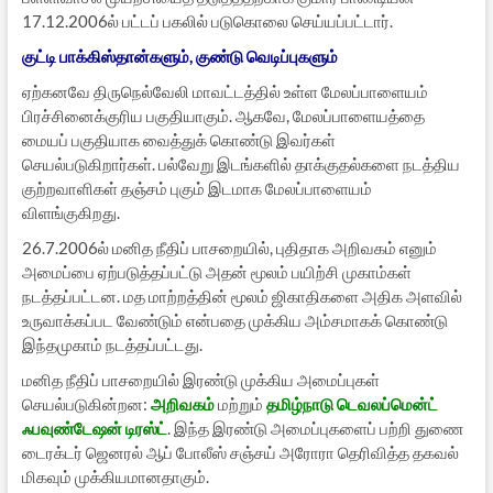
17.12.2006ல் பட்டப் பகலில் படுகொலை செய்யப்பட்டார்.
குட்டி பாக்கிஸ்தான்களும், குண்டு வெடிப்புகளும்
ஏற்கனவே திருநெல்வேலி மாவட்டத்தில் உள்ள மேலப்பாளையம்
பிரச்சினைக்குரிய பகுதியாகும். ஆகவே, மேலப்பாளையத்தை
மையப் பகுதியாக வைத்துக் கொண்டு இவர்கள்
செயல்படுகிறார்கள். பல்வேறு இடங்களில் தாக்குதல்களை நடத்திய
குற்றவாளிகள் தஞ்சம் புகும் இடமாக மேலப்பாளையம்
விளங்குகிறது.
26.7.2006ல் மனித நீதிப் பாசறையில், புதிதாக அறிவகம் எனும்
அமைப்பை ஏற்படுத்தப்பட்டு அதன் மூலம் பயிற்சி முகாம்கள்
நடத்தப்பட்டன. மத மாற்றத்தின் மூலம் ஜிகாதிகளை அதிக அளவில்
உருவாக்கப்பட வேண்டும் என்பதை முக்கிய அம்சமாகக் கொண்டு
இந்தமுகாம் நடத்தப்பட்டது.
மனித நீதிப் பாசறையில் இரண்டு முக்கிய அமைப்புகள்
செயல்படுகின்றன:
அறிவகம்
மற்றும்
தமிழ்நாடு டெவலப்மென்ட்
ஃபவுண்டேஷன் டிரஸ்ட்
. இந்த இரண்டு அமைப்புகளைப் பற்றி துணை
டைரக்டர் ஜெனரல் ஆப் போலீஸ் சஞ்சய் அரோரா தெரிவித்த தகவல்
மிகவும் முக்கியமானதாகும்.