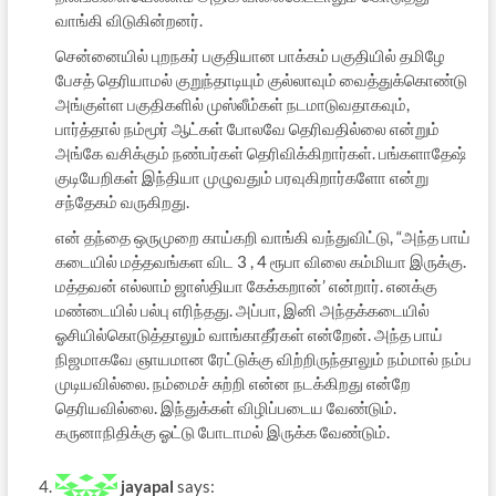
வாங்கி விடுகின்றனர்.
சென்னையில் புறநகர் பகுதியான பாக்கம் பகுதியில் தமிழே
பேசத் தெரியாமல் குறுந்தாடியும் குல்லாவும் வைத்துக்கொண்டு
அங்குள்ள பகுதிகளில் முஸ்லீம்கள் நடமாடுவதாகவும்,
பார்த்தால் நம்மூர் ஆட்கள் போலவே தெரிவதில்லை என்றும்
அங்கே வசிக்கும் நண்பர்கள் தெரிவிக்கிறார்கள். பங்களாதேஷ்
குடியேறிகள் இந்தியா முழுவதும் பரவுகிறார்களோ என்று
சந்தேகம் வருகிறது.
என் தந்தை ஒருமுறை காய்கறி வாங்கி வந்துவிட்டு, “அந்த பாய்
கடையில் மத்தவங்கள விட 3 , 4 ரூபா விலை கம்மியா இருக்கு.
மத்தவன் எல்லாம் ஜாஸ்தியா கேக்கறான்’ என்றார். எனக்கு
மண்டையில் பல்பு எரிந்தது. அப்பா, இனி அந்தக்கடையில்
ஓசியில்கொடுத்தாலும் வாங்காதீர்கள் என்றேன். அந்த பாய்
நிஜமாகவே ஞாயமான ரேட்டுக்கு விற்றிருந்தாலும் நம்மால் நம்ப
முடியவில்லை. நம்மைச் சுற்றி என்ன நடக்கிறது என்றே
தெரியவில்லை. இந்துக்கள் விழிப்படைய வேண்டும்.
கருனாநிதிக்கு ஓட்டு போடாமல் இருக்க வேண்டும்.
jayapal
says: