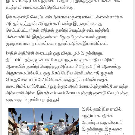
இயக்கங்களுடன் நெருங்கிய தொடர்பு இருந்ததாகப் பின்னாளில்
நடந்த விசாரணையில் தெரிய வந்தது.
இந்த குண்டு வெடிப்பு சம்பந்தமாக மதுரை மாவட்டத்தைச் சார்ந்த
அப்துல் குத்தூஸ், அப்துல் சலீம் என்ற இருவரும் கைது
செய்யப்பட்டார்கள். இந்தக் குண்டு வெடிப்புச் சம்பவத்தின்
பின்னணியில் இருந்தவர்கள் மீது தமிழகக் காவல் துறை
முழுமையான நடவடிக்கை எதுவும் எடுக்க இயலவில்லை.
இதில் அதிர்ச்சி அடையும் ஒரு விஷயமும் இருக்கிறது.
திட்டமிட்டதற்கு முன்பாகவே தவறுதலாக முகம்மதியா அரிசி
ஆலையில் குண்டு வெடித்தது அல்லவா? அந்த அரிசி ஆலைக்கு
அருகாமையிலேயே, ஒரு மிகப் பெரிய அரசியல்வாதி ஒருவர்
பொதுமேடையில் பேசிக்கொண்டிருந்தார். யாரென்பதைக்
கடைசியில் பார்ப்போம். (ஒரு க்ளூ: அவர் கோயம்புத்தூரில் பேச வந்த
அத்வானி அல்ல. இந்தச் சம்பவம் கோயம்புத்தூர் குண்டு வெடிப்புக்கு
ஒரு வருடம் முன்பே நடந்தது.)
இதில் நாம் நினைவில்
உறுதியாக பதிக்க
வேண்டிய ஒரு விஷயம்
இருக்கிறது. இதுவரை