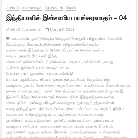
அரசியல்
பயங்கரவாதம்
பிறமதங்கள்
தொடர்
இந்தியாவில் இஸ்லாமிய பயங்கரவாதம் – 04
ஈரோடு ஆ.சரவணன்
March 9, 2011
ஊடகங்கள்
குண்டு வெடிப்பு
வெடிகுண்டு
மசூதி
தமிழக சிறை
போராடும்
இந்துத்துவம்
இஸ்லாமிய தீவிரவாதம்
தமிழகத்தில் இஸ்லாமிய
பயங்கரவாதம்
இந்துத்துவம்
ஆக்கிரமிப்பு
பாட்சா
கோவை குண்டு
வெடிப்பு
ஜிஹாத்
இழப்புகள்
இந்து
உரிமைகள்
நல்லிணக்கம்
பட்டுக்கோட்டை
வீடியோ
முஸ்லிம்கள்
முகமது
அன்சாரி
இஸ்லாமிய பயங்கரவாதம்
ஊடகப்
பொய்ப்பிரசாரம்
துயரங்கள்
பா.ஜ.க
லஷ்கர் இ
தொய்பா
புதுப்பேட்டை
கிராமம்
ஜிகாத்
தமிழக அரசும்
இந்துக்கள் மீது
வன்முறை
முஸ்லீம்
வேதனைகள்
சமூக மோதல்கள்
பாக்கிஸ்தான்
இஸ்லாம்
பாரதிய
ஜனதா
காவல் துறையும்
மதானி
கோயம்புத்தூர்
உளவுத்துறை
குரான்
ஜமாத்-இ-
இஸ்லாம்-இந்து
பிரிவினைவாதம்
கோவை
தில்லி
இந்து ஒற்றுமை
மனித
உரிமை
திம்மி
முகம்மது
குர்ஆன்
காவல்துறை
தஞ்சாவூர்
குற்றவாளிகள்
கைது
ஹிந்துத்துவம்
திம்மி அரசியல்வாதிகள்
அல் உம்மா
முகம்மதியர்
இந்திய
ஊடகங்கள்
சந்தேகத்துக்குரிய நடவடிக்கைகள்
சிமி
பயங்கரவாத
முஸ்லீம்கள்
தமிழக ஜிகாதிகள்
முஸ்லீம் பயங்கரவாதிகள்
மும்பை
ஊடக
வன்முறை
தண்டனை
பயங்கரவாதம்
ஊடகப் பொய்ப் பரப்புரை
இந்தியன்
முஜாஹூதீன்
தமுமுக
தார்-உல்-இஸ்லாம்
மும்பைத் தாக்குதல்
பயங்கரவாதத்
தாக்குதல்கள்
பத்திரிகையாளர்கள்
ஐஎஸ்ஐ
பாபுலர் ஃப்ரண்ட் ஆஃப் இந்தியா
மனித