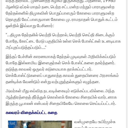
வந்த திராவிட முன்னேற்ற கழகம் இருக்கிறது. அதனால், 1996ம்
ஆண்டு ஏப்ரல் மாதம் நடைபெற்ற சட்டமன்ற மற்றும் பாராளுமன்ற
தேர்தல்களில் திமுகவின் பொறுப்பாளரும் கோவை பாராளுமன்ற
தொகுதி வேட்பாளருமான கோவை மு. ராமநாதன் பொதுக் கூட்டம்
ஒன்றில் இவ்வாறு பேசினார்:
“…திமுக தேர்தலில் வெற்றி பெற்றால், வெற்றி செய்தி கிடைக்கும்
போதே, கோட்டை மேடு பகுதியில் உள்ள செக் போஸ்ட்கள் உடனடியாக
அப்புறப்படுத்தப்படும்….”
இந்தப் பேச்சின் காரணமாகத் தேர்தல் முடிவுகள் அறிவிக்கப்படும்
போதே இஸ்லாமிய இளைஞர்கள் செக் போஸ்ட்களை தகர்த்தனர்.
தடுத்த காவலர் ஒருவர் கடுமையாக தாக்கப்பட்டார்.
செக்போஸ்ட்டுகளைப் பாதுகாத்த காவல் துறையினரை அரசாங்கம்
தண்டிக்க வேண்டும் என்று வற்புறுத்தல்களும் எழுந்தன.
அவர்கள் மீது எவ்வித நடவடிக்கையும் எடுக்கப்படவில்லை. அந்த
ஆத்திரத்தைத் தீர்த்துக் கொள்ளக் கோவை சிறையில் வார்டனாக
இருந்த பூபாலன் என்பவர் சிறையிலேயே கொலை செய்யப்பட்டார்.
கலவரம் விதைக்கப்பட்ட கதை
வன்முறையே உயிர்மூச்சு
எனும் போதனைகளை