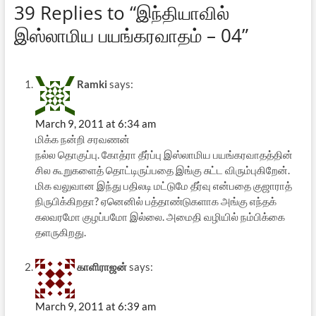
39 Replies to “இந்தியாவில்
இஸ்லாமிய பயங்கரவாதம் – 04”
Ramki
says:
March 9, 2011 at 6:34 am
மிக்க நன்றி சரவணன்
நல்ல தொகுப்பு. கோத்ரா தீர்ப்பு இஸ்லாமிய பயங்கரவாதத்தின்
சில கூறுகளைத் தொட்டிருப்பதை இங்கு சுட்ட விரும்புகிறேன்.
மிக வலுவான இந்து பதிலடி மட்டுமே தீர்வு என்பதை குஜாராத்
நிருபிக்கிறதா? ஏனெனில் பத்தாண்டுகளாக அங்கு எந்தக்
கலவரமோ குழப்பமோ இல்லை. அமைதி வழியில் நம்பிக்கை
தளருகிறது.
காளிராஜன்
says:
March 9, 2011 at 6:39 am