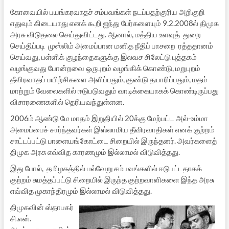
கோவையில் பயங்கரவாதச் சம்பவங்கள் நடப்பதற்குரிய அறிகுறி
எதுவும் கிடையாது எனக் கூறி ஐந்து பேர்களையும் 9.2.2008ல் திமுக
அரசு விடுதலை செய்துவிட்டது. ஆனால், மத்திய உளவுத் துறை
செய்திப்படி முஸ்லிம் அமைப்பான மனித நீதிப் பாசறை ரத்ததானம்
செய்வது, பள்ளிக் குழந்தைகளுக்கு இலவச சிலேட்டு புத்தகம்
வழங்குவது போன்றவை ஒருபுறம் வழங்கிக் கொண்டு, மறுபுறம்
தீவிரவாதப் பயிற்சிகளை அளிப்பதும், குண்டு தயாரிப்பதும், மதம்
மாற்றும் வேலைகளில் ஈடுபடுவதும் வாடிக்கையாகக் கொண்டிருப்பது
விசாரணைகளில் தெரியவந்துள்ளன.
2006ம் ஆண்டு மே மாதம் இறுதியில் 20க்கு மேற்பட்ட அல்-உம்மா
அமைப்பைச் சார்ந்தவர்கள் இஸ்லாமிய தீவிரவாதிகள் எனக் குற்றம்
சாட்டப்பட்டு பாளையங்கோட்டை சிறையில் இருந்தனர். அவர்களைத்
திமுக அரசு எவ்வித காரணமும் இல்லாமல் விடுவித்தது.
இது போல், தமிழகத்தில் பல்வேறு சம்பவங்களில் ஈடுபட்டதாகக்
குற்றம் சுமத்தப்பட்டு சிறையில் இருந்த குற்றவாளிகளை இந்த அரசு
எவ்வித முகாந்திரமும் இல்லாமல் விடுவித்தது.
திமுகவின் ஸ்தாபகர்
சி.என்.