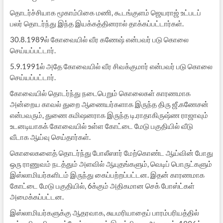
தொடர்ச்சியாக மூகாம்பிகை மணி, கூடங்குளம் ஜெயராஜ் உட்படப்
பலர் தொடர்ந்து இந்த இயக்கத்தினரால் தாக்கப்பட்டார்கள்.
30.8.1989ல் கோவையில் வீர கணேஷ் என்பவர் படு கொலை
செய்யப்பட்டார்.
5.9.1991ல் அதே கோவையில் வீர சிவக்குமார் என்பவர் படு கொலை
செய்யப்பட்டார்.
கோவையில் தொடர்ந்து நடைபெறும் கொலைகள் காரணமாக
அன்றைய காவல் துறை ஆணையர்களாக இருந்த திரு ஜீ.கணேசன்
என்பவரும், துணை கமிஷனராக இருந்த டி.ராதாகிருஷ்ண ராஜாவும்
உடனடியாகக் கோவையில் உள்ள கோட்டை மேடு பகுதியில் வீடு
வீடாக ஆய்வு செய்தார்கள்.
கொலைகளைத் தொடர்ந்து போலீஸார் மேற்கொண்ட ஆய்வின் போது
ஒரு ராணுவம் நடத்தும் அளவில் ஆயுதங்களும், வெடிப் பொருட்களும்
இஸ்லாமியர்களிடம் இருந்து கைப்பற்றப்பட்டன. இதன் காரணமாக
கோட்டை மேடு பகுதியில், 6க்கும் அதிகமான செக் போஸ்ட்கள்
அமைக்கப்பட்டன.
இஸ்லாமியர்களுக்கு ஆதரவாக, சுயமரியாதைப் பாரம்பரியத்தில்