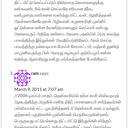
தி்ட்டமிட்டு செய்யப்படும் தீவிரவாத கொலைகளுக்கு
என்கவுண்டரில் காலி செய்வதே சரியான தீர்வு.
வன்முறையாளர்களை வளர்த்து விட்டவன், ஆதரித்தவன்
அவர்களாலேயேதான் அழிவான். கருணாநிதி முஸ்லீம்
ஓட்டுக்காக என்ன வேண்டுமானாலும் செய்வார் என்பது
அனைவரும் அறிந்த உண்மை. அவரை பதவியில் அமர வைத்த
பாவத்திற்கு இந்துக்கள் அவதிப்படுகிறோம். அவர் செய்த
பாவத்திற்கு நல்லபடியாக போய்ச் சேரமாட்டார். மஞ்சள் துண்டு
மாமுனிவருக்கு பின் அவரது கழகமும் குடும்பமும் என்ன
கதிக்கு ஆளாகிறது என்று பார்க்கத்தானே போகிறோம்.
ram
says:
March 9, 2011 at 7:07 am
//2006 டிசம்பர் மாதம். தென்காசியில் உள்ள காசி விஸ்வநாதர்
ஆலயத்திற்கு அருகில் மனித நீதிப் பாசறையைச் சார்ந்தவர்கள்
பள்ளிவாசல் கட்ட முயற்சித்தனர்.// தென்காசி, கடையநல்லூர்,
குற்றாலம் பகுதிகளில் முஸ்லீம்கள் பெருகிவருகின்றனர்.
பெருகுவது மட்டுமல்லாது திட்டமிட்டு இந்துக்கள் விற்கும்
நிலங்களையெல்லாம் அதிக விலைகேட்டாலும் கொடுத்து