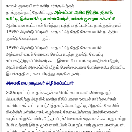
காவல் துறையினர் எதிர்பார்த்த அந்தத்
தாக்குதல் நடந்தே விட்டது.
அல்-உம்மா
,
அகில இந்திய ஜிகாத்
கமிட்டி
,
இஸ்லாமிக் டிஃபன்ஸ் போர்ஸ்
,
மக்கள் ஜனநாயகக் கட்சி
ஆகியவை கூட்டாகச் சேர்ந்து நடத்திய திட்டமிட்ட தாக்குதல் தான்
1998ம் ஆண்டு பிப்ரவரி மாதம் 14ந் தேதி கோவையில் நடத்திய
குண்டு வெடிப்புகளாகும்.
1998ம் ஆண்டு பிப்ரவரி மாதம் 14ந் தேதி கோவையில்
அத்வானியைக் கொலை செய்ய நடந்த குண்டு வெடிப்பு
சம்பவத்திற்குப் பின்னர் கூட, இஸ்லாமிய பயங்கரவாதிகள் மீதும்,
அவர்களின் அமைப்பின் மீதும் மென்மையான போக்கையே திராவிட
இயக்கத்தினர் கடைபிடித்து வருகின்றனர்.
அமைதியை நாடியவர் அழிக்கப்பட்டார்
2006 டிசம்பர் மாதம். தென்காசியில் உள்ள காசி விஸ்வநாதர்
ஆலயத்திற்கு அருகில் மனித நீதிப் பாசறையைச் சார்ந்தவர்கள்
பள்ளிவாசல் கட்ட முயற்சித்தனர். கோவிலுக்கு அருகில், கோவில்
நிலத்தில் பள்ளிவாசல் எழுந்தால் தேவையில்லாத பிரச்சினைகள்
எழும் என்று சொல்லி, அந்தப் பிரச்சினைகள் உருவாகக் கூடாது என்று
பேசி வந்தார் இந்து முன்னணியின் பொறுப்பாளர் குமார பாண்டியன்.
பள்ளிவாசல் முயற்சியைத் தடுத்ததற்காக குமார பாண்டியன்