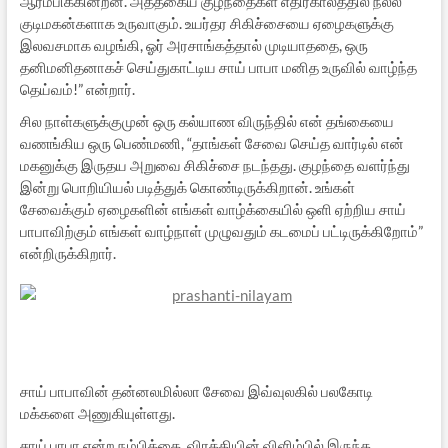
ஆரம்பிக்கின்றன. அத்தகைய குழந்தைகள் எதிர்காலத்தில் நல்ல
குடிமகன்களாக உருவாகும். உயர்தர சிகிச்சையை ஏழைகளுக்கு
இலவசமாக வழங்கி, ஓர் அரசாங்கத்தால் முடியாததை, ஒரு
தனிமனிதனாகச் செய்துகாட்டிய சாய் பாபா மனித உருவில் வாழ்ந்த
தெய்வம்!” என்றார்.
சில நாள்களுக்குமுன் ஒரு கல்யாண விருந்தில் என் தங்கையை
வணங்கிய ஒரு பெண்மணி, “தாங்கள் சேவை செய்த வார்டில் என்
மகனுக்கு இருதய அறுவை சிகிச்சை நடந்தது. குழந்தை வளர்ந்து
இன்று பொறியியல் படித்துக் கொண்டிருக்கிறான். உங்கள்
சேவைக்கும் ஏழைகளின் எங்கள் வாழ்க்கையில் ஒளி ஏற்றிய சாய்
பாபாவிற்கும் எங்கள் வாழ்நாள் முழுவதும் கடமைப் பட்டிருக்கிறோம்”
என்றிருக்கிறார்.
சாய் பாபாவின் தன்னலமில்லா சேவை இவ்வுலகில் பலகோடி
மக்களை அணுகியுள்ளது.
சாய் பாபா என்ற நம்பிக்கை, விரக்தியின் விளிம்பில் இருந்த