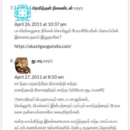
அரவிந்தன் நீலகண்டன்
says:
April 26, 2011 at 10:37 pm
பா.ரெங்கதுரை நீங்கள் சொல்லும் பேராசிரியரின் அமைப்பின்
இணையதளம் இதுதானே?
https://akashgangaindia.com/
ஜடாயு
says:
April 27, 2011 at 8:50 am
சா’ந்தா மஹாந்தோ நிவஸந்தி ஸந்த:
வஸந்தவத் லோகஹிதம் சரந்த: (விவேக சூடாமணி)
அமைதியும் பெருமையும் உடைய சாதுக்கள்,
செல்லுமிடமெல்லாம் இன்பத்தைப் பரப்பும் வசந்தத்தைப் போல
உலக நன்மைக்காகவே உலவுகிறார்கள்.
என்ற வாக்கிற்கு இலக்கணமாக வாழ்ந்தவர் சத்ய சாய்பாபா.
லட்சக் கணக்கான உள்ளங்களில் அன்பு, கருணை, தொண்டு