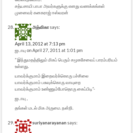
சத்யசாயி பாபா அவர்களுக்கு எனது வணக்கங்கள்
முனைவர் கனகராஜ் ஈஸ்வரன்
அத்விகா
says:
April 13, 2012 at 7:13 pm
ஜடாயு on April 27, 2011 at 1:01 pm
” இந்துமதத்திலும் மிகப் பெரும் சமூகசேவைப் பாரம்பரியம்
உள்ளது.
யாவர்க்குமாம் இறைவர்க்கொரு பச்சிலை
யாவர்க்குமாம் பசுவுக்கொரு வாயுறை
யாவர்க்குமாம் உண்ணும்போதொரு கைப்பிடி”-
ஜடாயு ,
தங்கள் மடல் மிக அருமை. நன்றி.
suriyanarayanan
says: