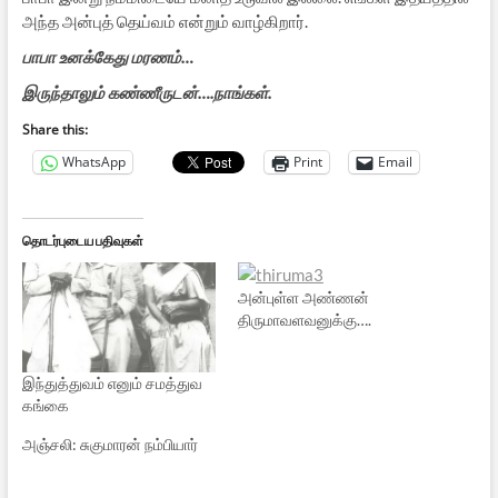
அந்த அன்புத் தெய்வம் என்றும் வாழ்கிறார்.
பாபா உனக்கேது மரணம்…
இருந்தாலும் கண்ணீருடன்….நாங்கள்.
Share this:
WhatsApp
Print
Email
தொடர்புடைய பதிவுகள்
அன்புள்ள அண்ணன்
திருமாவளவனுக்கு….
இந்துத்துவம் எனும் சமத்துவ
கங்கை
அஞ்சலி: சுகுமாரன் நம்பியார்