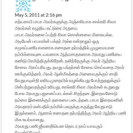
May 5, 2011 at 2:16 pm
சத்யசாயி பாபா அவர்களுக்கு அஞ்சலியாக கால்கரி சிவா
அவர்கள் எழுதிய கட்டுரை அருமை.
பாபா அவர்களை ப்பற்றி சிவா சொன்னவை மிகையல்ல.
அடியேன் பாபாவின் பக்தர் அல்ல என்றாலும் ஒரு
சமூகப்பணியாளனாக சனாதன தர்மத்தில் முழுமையான
நம்பிக்கையுடையவனாக ஆத்மசாதகனாக அவரது பணியை
கண்டு பிரமித்திருக்கிறேன். நலிந்தேருக்கு அவர் ஆற்றிய
சேவை அளப்பரியது. தமது பக்தர்கள் சேவை செய்வதை அவர்
ஊக்குவித்தார். அவர் ஆன்மீகத்தை அனைவருக்கும் சாதி
வேறுபாடின்றி எளியமுறையில் வழங்கியது போற்றுதலுக்கும்
பின்பற்றுவதற்கும் உரியது. கால்கரி சிவா அவர்கள் கூறுவது
போல அவரது பஜனைப்பாடல்கள் சிறந்தன. இறைவனோடு
நம்மை இணைக்கும் தகைமை படைத்தன. பாபா இறைவனின்
அவதாரம் என்பதில் நம்மில் பலருக்கு கருத்து வேறுபாடு
இருக்கலாம். ஆனால் சனாதன தர்மத்திற்கு அவர் ஆற்றிய பணி
மிக உயர்வானது.
அவரது பணி ஜீவனதியென தொடர நாம் யாவரும்
வேண்டுவோம்.