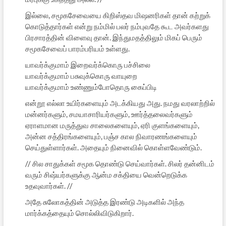
இல்லை, சமூகசேவையை கிறிஸ்தவ மிஷனரிகள் தான் கற்றுக்
கொடுத்தார்கள் என்று நம்மில் பலர் நம்புவதே கூட அவர்களது
பிரசாரத்தின் விளைவு தான். இந்துமதத்திலும் மிகப் பெரும்
சமூகசேவைப் பாரம்பரியம் உள்ளது.
யாவர்க்குமாம் இறைவர்க்கொரு பச்சிலை
யாவர்க்குமாம் பசுவுக்கொரு வாயுறை
யாவர்க்குமாம் உண்ணும்போதொரு கைப்பிடி
என்றூ எல்லா உயிர்களையும் அடக்கியது அது. நமது வரலாற்றில்
மன்னர்களும், சமயாசாரியர்களும், ஊர்த்தலைவர்களும்
ஏராளமான மருத்துவ சாலைகளையும், ஏரி குளங்களையும்,
அன்ன சத்திரங்களையும், பஞ்ச கால நிவாரணங்களையும்
செய்துள்ளார்கள். அதையும் நினைவில் கொள்ளவேண்டும்.
// சில சாதுக்கள் சமூக தொண்டு செய்வார்கள். சிலர் தன்னிடம்
வரும் சிஷ்யர்களுக்கு ஆன்ம சக்தியை வென்றெடுக்க
உதவுவார்கள். //
அதே சுலோகத்தின் அடுத்த இரண்டு அடிகளில் அந்த
மார்க்கத்தையும் சொல்லிவிடுகிறார்.