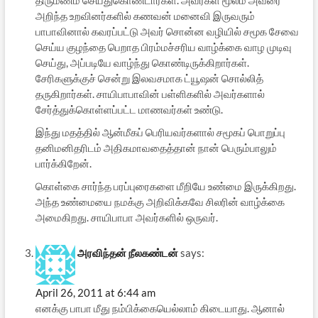
திருமணம் செய்துகொண்டார்கள். அவர்கள் மூலம் அவரை
அறிந்த உறவினர்களில் கணவன் மனைவி இருவரும்
பாபாவினால் கவரப்பட்டு அவர் சொன்ன வழியில் சமூக சேவை
செய்ய குழந்தை பெறாத பிரம்மச்சரிய வாழ்க்கை வாழ முடிவு
செய்து, அப்படியே வாழ்ந்து கொண்டிருக்கிறார்கள்.
சேரிகளுக்குச் சென்று இலவசமாக ட்யூஷன் சொல்லித்
தருகிறார்கள். சாயிபாபாவின் பள்ளிகளில் அவர்களால்
சேர்த்துக்கொள்ளப்பட்ட மாணவர்கள் உண்டு.
இந்து மதத்தில் ஆன்மீகப் பெரியவர்களால் சமூகப் பொறுப்பு
தனிமனிதரிடம் அதிகமாவதைத்தான் நான் பெரும்பாலும்
பார்க்கிறேன்.
கொள்கை சார்ந்த பரப்புரைகளை மீறியே உண்மை இருக்கிறது.
அந்த உண்மையை நமக்கு அறிவிக்கவே சிலரின் வாழ்க்கை
அமைகிறது. சாயிபாபா அவர்களில் ஒருவர்.
அரவிந்தன் நீலகண்டன்
says:
April 26, 2011 at 6:44 am
எனக்கு பாபா மீது நம்பிக்கையெல்லாம் கிடையாது. ஆனால்