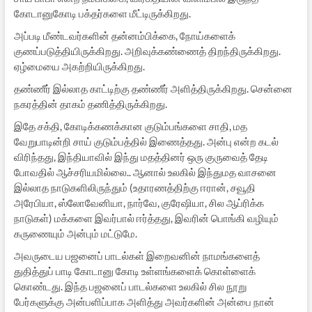
கோடானுகோடி பக்தர்களை மீட்டிருக்கிறது.
அப்படி மீண்டவர்களின் தன்னம்பிக்கை, நோய்களைக்
குணப்படுத்தியிருக்கிறது. அறிவுக்கண்ணைத் திறந்திருக்கிறது.
ஏழ்மையை அகற்றியிருக்கிறது.
தண்ணீர் இல்லாத காட்டிற்கு தண்ணீர் அளித்திருக்கிறது. சென்னை
நகரத்தின் தாகம் தணித்திருக்கிறது.
இதே சக்தி, கோடிக்கணக்கான குடும்பங்களை சாதி, மத
வேறுபாடின்றி சாய் குடும்பத்தில் இணைத்தது. அன்பு என்ற கடல்
விரிந்தது, இந்தியாவில் இந்து மதத்தினர் ஒரு குருவைத் தேடி
போவதில் ஆச்சரியமில்லை.. ஆனால் உலகில் இந்துமத வாசனை
இல்லாத நாடுகளிலிருந்தும் (உதாரணத்திற்கு ஈரான், சவூதி
அரேபியா, ஸ்லோவேனியா, நார்வே, குரேஷியா, சில ஆப்ரிக்க
நாடுகள்) மக்களை இவர்பால் ஈர்த்தது, இவரின் பொங்கி வழியும்
கருணையும் அன்பும் மட்டுமே.
அவருடைய பஜனைப் பாடல்கள் இறைவனின் நாமங்களைத்
துதித்துப் பாடி கோடானு கோடி உள்ளங்களைக் கொள்ளைக்
கொண்டது. இந்த பஜனைப் பாடல்களை உலகில் சில நூறு
பேர்களுக்கு அன்பளிப்பாக அளித்து அவர்களின் அன்பை நான்