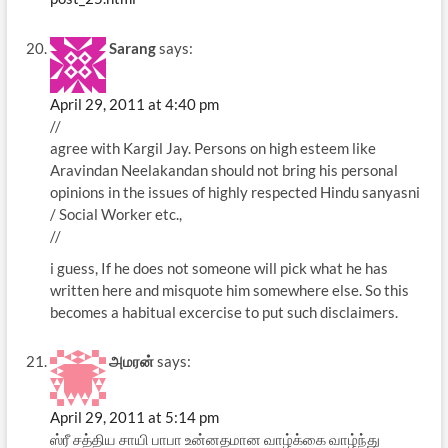
Sarang
says:
April 29, 2011 at 4:40 pm
//
agree with Kargil Jay. Persons on high esteem like
Aravindan Neelakandan should not bring his personal
opinions in the issues of highly respected Hindu sanyasni
/ Social Worker etc.,
//
i guess, If he does not someone will pick what he has
written here and misquote him somewhere else. So this
becomes a habitual excercise to put such disclaimers.
அமரன்
says:
April 29, 2011 at 5:14 pm
ஸ்ரீ சத்திய சாயி பாபா உன்னதமான வாழ்க்கை வாழ்ந்து