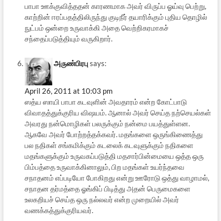
பாபா ஊக்குவித்ததன் காரணமாக அவர் விருப்ப ஓய்வு பெற்று,
காற்றின் ஈரப்பதத்திலிருந்து குடிநீர் தயாரிக்கும் புதிய தொழில்
நுட்பம் ஒன்றை உருவாக்கி அதை வெற்றிகரமாகச்
சந்தைப்படுத்தியும் வருகிறார்.
அருண்பிரபு
says:
April 26, 2011 at 10:03 pm
ஸத்ய ஸாயி பாபா கடவுளின் அவதாரம் என்ற கோட்பாடு
விவாதத்துக்குரிய விஷயம். ஆனால் அவர் செய்த நற்செயல்கள்
அவரது நன்மொழிகள் பலருக்கும் நன்மை பயத்துள்ளன.
ஆகவே அவர் போற்றத்தக்கவர். மதங்களை ஒருங்கிணைத்து
பல நதிகள் சங்கமிக்கும் கடலைக் கடவுளுக்கும் நதிகளை
மதங்களுக்கும் உருவகப்படுத்தி மதசார்பின்மையை ஒத்த ஒரு
பிம்பத்தை உருவாக்கினாலும், பிற மதங்கள் உயர்ந்தவை
சநாதனம் எப்படியோ போகிறது என்று ஊரோடு ஒத்து வாழாமல்,
சநாதன தர்மத்தை ஓங்கிப் பிடித்து அதன் பெருமைகளை
உலகறியச் செய்த ஒரு நல்லவர் என்ற முறையில் அவர்
வணக்கத்துக்குரியவர்.