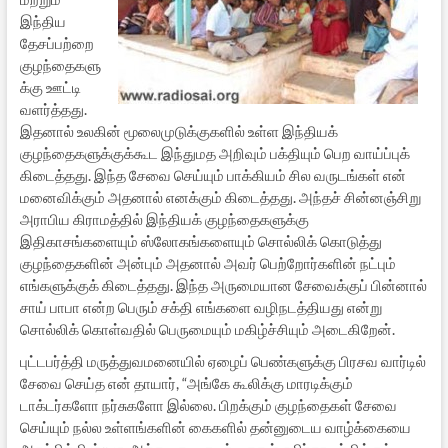
இந்திய
தேசப்பற்றை
குழந்தைகளு
க்கு ஊட்டி
வளர்த்தது.
இதனால் உலகின் மூலைமுடுக்குகளில் உள்ள இந்தியக்
குழந்தைகளுக்குக்கூட இந்துமத அறிவும் பக்தியும் பெற வாய்ப்புக்
கிடைத்தது. இந்த சேவை செய்யும் பாக்கியம் சில வருடங்கள் என்
மனைவிக்கும் அதனால் எனக்கும் கிடைத்தது. அந்தச் சின்னஞ்சிறு
அராபிய கிராமத்தில் இந்தியக் குழந்தைகளுக்கு
இதிகாசங்களையும் ஸ்லோகங்களையும் சொல்லிக் கொடுத்து
குழந்தைகளின் அன்பும் அதனால் அவர் பெற்றோர்களின் நட்பும்
எங்களுக்குக் கிடைத்தது. இந்த அருமையான சேவைக்குப் பின்னால்
சாய் பாபா என்ற பெரும் சக்தி எங்களை வழிநடத்தியது என்று
சொல்லிக் கொள்வதில் பெருமையும் மகிழ்ச்சியும் அடைகிறேன்.
புட்டபர்த்தி மருத்துவமனையில் ஏழைப் பெண்களுக்கு பிரசவ வார்டில்
சேவை செய்த என் தாயார், “அங்கே கூலிக்கு மாரடிக்கும்
டாக்டர்களோ நர்சுகளோ இல்லை. பிறக்கும் குழந்தைகள் சேவை
செய்யும் நல்ல உள்ளங்களின் கைகளில் தன்னுடைய வாழ்க்கையை