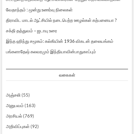
வேதாந்தம் : மூன்று உணர்வு நிலைகள்
திராவிட மாடல் ஆட்சியில் நடைபெற்ற ஊழல்கள் கற்பனையா ?
சக்தி தத்துவம் – ஜடாயு உரை
இந்த ஹிந்து சமூகம்: கல்கியின் 1936 விகடன் தலையங்கம்
பங்களாதேஷ் கலவரமும் இந்தியாவின்பாதுகாப்பும்
வகைகள்
அஞ்சலி
(55)
அனுபவம்
(163)
அரசியல்
(769)
அறிவிப்புகள்
(92)