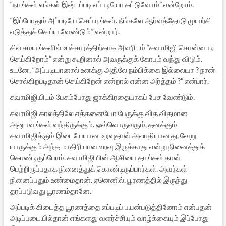
“நாங்கள் எங்கள் இஷ்டப்படி எப்படியோ கட்டுவோம்” என்றோம்.
“இப்போதும் அப்படியே செய்யுங்கள். நீங்களே ஆர்வத்தோடு முயற்சி
எடுத்துச் செய்ய வேண்டும்” என்றார்.
சில சமயங்களில் உபச்சாரத்திற்காக அவரிடம் “சுவாமிஜி சொன்னபடி
செய்கிறோம்” என்று கூறினால் அவருக்குக் கோபம் வந்து விடும்.
உடனே, “அப்படியானால் உனக்கு அதிலே நம்பிக்கை இல்லையா ? நான்
சொல்கிறபடிதான் செய்கிறேன் என்றால் என்ன அர்த்தம் ?” என்பார்.
சுவாமிஜியிடம் பேசும்போது ஜாக்கிரதையாகப் பேச வேண்டும்.
சுவாமிஜி காலத்திலே எத்தனையோ பேருக்கு வித விதமான
அனுபவங்கள் வந்திருக்கும். ஒவ்வொருவரும், தனக்கும்
சுவாமிஜிக்கும் இடையேயான உறவுதான் அலாதியானது, வேறு
யாருக்கும் அந்த மாதிரியான உறவு இருக்காது என்று நினைத்துக்
கொண்டிருப்போம். சுவாமிஜியின் ஆசியை தாங்கள் தான்
பெற்றிருப்பதாக நினைத்துக் கொண்டிருப்பார்கள். அவர்கள்
நினைப்பதும் உண்மைதான். ஏனெனில், பூரணத்தில் இருந்து
தரப்படுவது பூரணம்தானே.
அப்படிக் கிடைத்த பூரணத்தை எப்படிப் பயன்படுத்தினோம் என்பதன்
அடிப்படையில்தான் எங்களது வளர்ச்சியும் வாழ்க்கையும் இப்போது