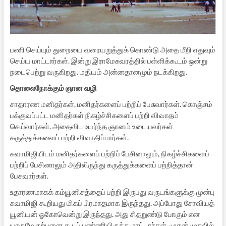
பணி செய்யும் துறையை வரையறுத்துக் கொண்டு அதை மீறி எதுவும்
செய்ய மாட்டார்கள். இன்று இராமேசுவரத்தில் பள்ளிக்கூடம் ஒன்று
நடைபெற்று வருகிறது. மதியம் அன்னதானமும் நடக்கிறது.
தொலைநோக்கும் ஞான வழி
சாதாரண மனிதர்கள், மனிதர்களைப் பற்றிப் பேசுவார்கள். கொஞ்சம்
பக்குவப்பட்ட மனிதர்கள் நிகழ்ச்சிகளைப் பற்றி விவாதம்
செய்வார்கள். அதைவிட உயர்ந்த ஞானம் உடையவர்கள்
கருத்துக்களைப் பற்றி விவாதிப்பார்கள்.
சுவாமிஜியிடம் மனிதர்களைப் பற்றிப் பேசினாலும், நிகழ்ச்சிகளைப்
பற்றிப் பேசினாலும் அதிலிருந்து கருத்துக்களைப் பற்றித்தான்
பேசுவார்கள்.
உதாரணமாகக் கம்யூனிசத்தைப் பற்றி இருபது வருடங்களுக்கு முன்பு
சுவாமிஜி கூறியது மிகப் பிரமாதமாக இருந்தது. அப்போது சோவியத்
யூனியன் ஓகோவென்று இருந்தது. அது சிதறுண்டு போகும் என
யாருமே கற்பனை கூடப் பண்ணியிருக்க மாட்டார்கள். முதன் முதலில்