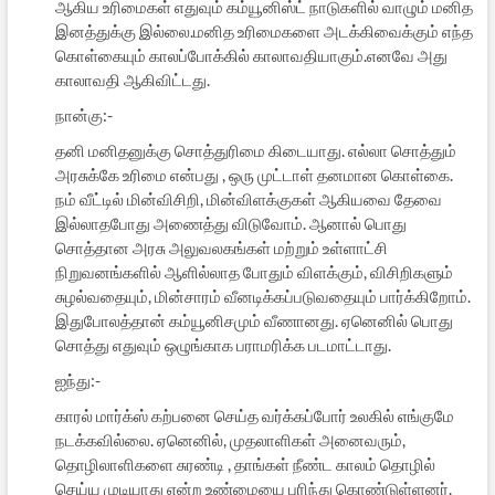
ஆகிய உரிமைகள் எதுவும் கம்யூனிஸ்ட் நாடுகளில் வாழும் மனித
இனத்துக்கு இல்லை.மனித உரிமைகளை அடக்கிவைக்கும் எந்த
கொள்கையும் காலப்போக்கில் காலாவதியாகும்.எனவே அது
காலாவதி ஆகிவிட்டது.
நான்கு:-
தனி மனிதனுக்கு சொத்துரிமை கிடையாது. எல்லா சொத்தும்
அரசுக்கே உரிமை என்பது , ஒரு முட்டாள் தனமான கொள்கை.
நம் வீட்டில் மின்விசிறி, மின்விளக்குகள் ஆகியவை தேவை
இல்லாதபோது அணைத்து விடுவோம். ஆனால் பொது
சொத்தான அரசு அலுவலகங்கள் மற்றும் உள்ளாட்சி
நிறுவனங்களில் ஆளில்லாத போதும் விளக்கும், விசிறிகளும்
சுழல்வதையும், மின்சாரம் வீனடிக்கப்படுவதையும் பார்க்கிறோம்.
இதுபோலத்தான் கம்யூனிசமும் வீணானது. ஏனெனில் பொது
சொத்து எதுவும் ஒழுங்காக பராமரிக்க படமாட்டாது.
ஐந்து:-
காரல் மார்க்ஸ் கற்பனை செய்த வர்க்கப்போர் உலகில் எங்குமே
நடக்கவில்லை. ஏனெனில், முதலாளிகள் அனைவரும்,
தொழிலாளிகளை சுரண்டி , தாங்கள் நீண்ட காலம் தொழில்
செய்ய முடியாது என்ற உண்மையை புரிந்து கொண்டுள்ளனர்.