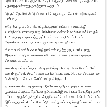
அவற்றில் ஊடாடி இருக்கக்கூடிய கருத்து என்ன என்பது கருத்தால்
தெளிந்த உள்ளத்திற்குத்தான் தெரியும்.
அந்தத் தெளிவின் அடிப்படையில் உருவாகும் செயல்பாடுகள்தான்
பண்பாடு.
இந்த இந்து மதப் பண்பாட்டின்படிதான் எங்களை சுவாமிஜி
வளர்த்தார். ஏதாவது ஒரு பிரச்சினை என்றால் நாங்கள் எல்லோரும்
பேசி ஒரு முடிவு வைத்திருப்போம். சுவாமிஜியிடம் போய்
பிரச்சினையையும், எங்கள் முடிவையும் கூறுவோம்.
சில சமயங்களில், சுவாமிஜி நாங்கள் எடுத்த முடிவு சரிவராது.
அதனை மாற்றிக் கொள்ளலாமே என்பார்கள். நாங்கள் ஒத்துக்
கொள்ள மாட்டோம்.
சுவாமிஜியும் நாங்களும் அது குறித்து விவாதம் செய்வோம். பின்
சுவாமிஜி, “சரி, செய்” என்று கூறிவிடுவார்கள். அப்படிச் சொன்னால்
“உன் இஷ்டம் போலச் செய்” என்று அர்த்தம் !
நாங்களும் செய்து முடித்துவிடுவோம். ஒரே வாரத்தில் எங்கள்
முடிவின் அபத்தம் தெரியவரும். சுவாமிஜி கூறியபடி செய்திருந்தால்
சரியாக இருந்திருக்கும் என்று நினைப்போம். சுவாமிஜியிடம் போய்,
“இப்படித்தான் செய்ய வேண்டும் என்று எங்களுக்கு நீங்கள் கட்டளை