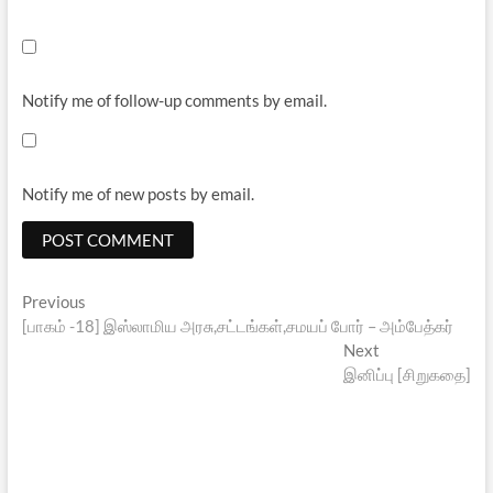
Notify me of follow-up comments by email.
Notify me of new posts by email.
Post
Previous
Previous
post:
[பாகம் -18] இஸ்லாமிய அரசு,சட்டங்கள்,சமயப் போர் – அம்பேத்கர்
navigation
Next
Next
post:
இனிப்பு [சிறுகதை]