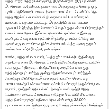
அந்த மாதிரி சத்திரங்கள் மூன்று இருக்கின்றன. திருப்புல்லாணி,
இராமேசுவரம், தேவிப்பட்டினம் என்ற இந்த மூன்றும் சேர்ந்து ஒரு
யூனிட். அதிலே மதிய உணவு இலவசமாகப் போட வேண்டும். அது
அந்த அறக்கட்டளையின் விதி. கஜானா சம்போ சங்கரராவ்
என்பவரால் உருவாக்கப்பட்டது. இந்த விதியின் காரணமாக,
மதுரையில் இருந்து இராமேசுவரம் போகும் ஒருவன் சாப்பிடுவதற்குக்
கையில் காசு தேவை இல்லை. ஏனெனில், ஒவ்வொரு இருபது
மைலிலும் அவருடைய சத்திரம் இருக்கிறது. சாப்பாட்டுக்கு என
அவன் ஒரு பைசா செலவழிக்க வேண்டாம். அந்த அளவு தருமம்
செய்து கொண்டு இருந்திருக்கிறார்கள்.
எனவே, அந்த உரிமையாளர், “அந்த தர்ம கைங்கரியத்தின் ஒரு
பகுதியாக உள்ள இராமேசுவரம் சத்திரத்தோடு, திருப்புல்லாணியில்
உள்ள ஒரு சத்திரத்தையும், தேவிப்பட்டிணத்திலே உள்ள ஒரு
சத்திரத்தையும் சேர்த்து மூன்று சத்திரங்களையும் சேர்த்துக்
கொடுத்து விடுகிறேன். இந்தச் சத்திரங்களின் செலவுக்கு
மான்யமாக ஆயிரக்கணக்கான ஏக்கர் நிலங்களும் இருக்கின்றன.
ஆனால், ஜமீந்தார் ஒழிப்புச் சட்டத்தைப் பயன்படுத்தி அந்த
நிலங்களை எல்லாம் அரசாங்கம் எடுத்துக் கொண்டு விட்டார்கள்.
அந்த நிலங்களுக்குப் பதிலாக அலவன்ஸ் என்று 33,000
ரூபாய்களை வருடத்திற்கு ஒரு முறை 3 சத்திரங்களுக்கும் சேர்த்துக்