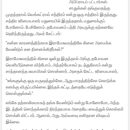
அபிப்ராயப் பட்டார்கள்.
சாதுக்கள் தங்குவதற்கு
முகுந்தராவ் வெங்கட்ராவ் சத்திரம் என்று ஒரு சத்திரம் இருந்தது.
சத்திர உரிமையாளர் மதுரையில் இருந்ததால், மதுரைக்குப்
போனோம். பேசினோம். தபோவனம் பற்றி அவருக்கு ஏற்கனவே
தெரிந்திருந்தது. அவர் கேட்டார்:
“என்ன காரணத்திற்காக இராமேசுவரத்திலே கிளை அமைக்க
வேண்டும் என நினைக்கிறீர்கள்?”
இராமேசுவரத்தில் கிளை ஒன்று இருந்தால் அங்கு தபோவன
வெளியீடுகளை விற்போம், அந்தர்யோகம் நடத்துவோம் என்று
சாந்தானந்த சுவாமிகள் சொன்னார். அதைக் கேட்ட உரிமையாளர்,
“உங்களுக்கு ஒரு வருஷத்துக்கோ, ஆறு மாதத்திற்கோ கொடுக்க
எனக்கு விருப்பமில்லை. இந்தக் கட்டிடத்தையே எடுத்துக்
கொள்ளுங்கள்.”
எங்கே தற்காலிகமாகத் தங்க வேண்டும் என்று போனோமோ, அந்த
இடத்தின் சொந்தக்காரர் நிரந்தரமாக அதையே வைத்துக் கொள்ளச்
சொல்லி விட்டார். ஆனால், அது அவ்வளவு எளிதான விஷயம்
இல்லை.