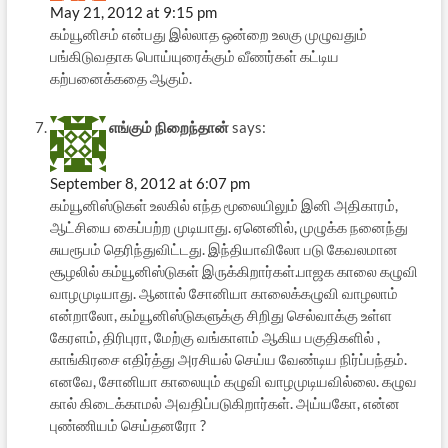
May 21, 2012 at 9:15 pm
கம்யூனிசம் என்பது இல்லாத ஒன்றை உலகு முழுவதும்
பங்கிடுவதாக பொய்யுரைக்கும் வீணர்கள் கட்டிய
கற்பனைக்கதை ஆகும்.
எங்கும் நிறைந்தான்
says:
September 8, 2012 at 6:07 pm
கம்யூனிஸ்டுகள் உலகில் எந்த மூலையிலும் இனி அதிகாரம்,
ஆட்சியை கைப்பற்ற முடியாது. ஏனெனில், முழுக்க நனைந்து
சுயரூபம் தெரிந்துவிட்டது. இந்தியாவிலோ படு கேவலமான
சூழலில் கம்யூனிஸ்டுகள் இருக்கிறார்கள்.பாஜக காலை கழுவி
வாழமுடியாது. ஆனால் சோனியா காலைக்கழுவி வாழலாம்
என்றாலோ, கம்யூனிஸ்டுகளுக்கு சிறிது செல்வாக்கு உள்ள
கேரளம், திரிபுரா, மேற்கு வங்காளம் ஆகிய பகுதிகளில் ,
காங்கிரசை எதிர்த்து அரசியல் செய்ய வேண்டிய நிர்ப்பந்தம்.
எனவே, சோனியா காலையும் கழுவி வாழமுடியவில்லை. கழுவ
கால் கிடைக்காமல் அவதிப்படுகிறார்கள். அய்யகோ, என்ன
புண்ணியம் செய்தனரோ ?