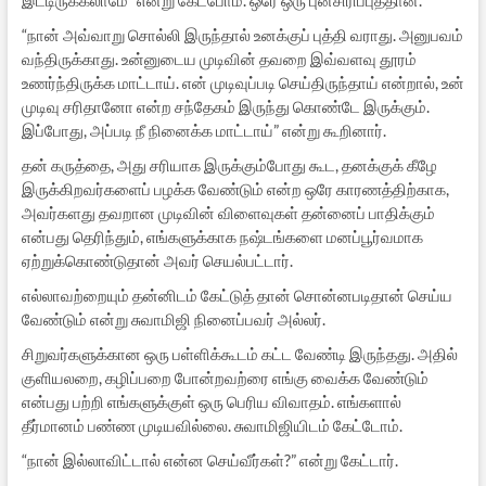
இட்டிருக்கலாமே” என்று கேட்போம். ஒரே ஒரு புன்சிரிப்புத்தான்.
“நான் அவ்வாறு சொல்லி இருந்தால் உனக்குப் புத்தி வராது. அனுபவம்
வந்திருக்காது. உன்னுடைய முடிவின் தவறை இவ்வளவு தூரம்
உணர்ந்திருக்க மாட்டாய். என் முடிவுப்படி செய்திருந்தாய் என்றால், உன்
முடிவு சரிதானோ என்ற சந்தேகம் இருந்து கொண்டே இருக்கும்.
இப்போது, அப்படி நீ நினைக்க மாட்டாய்” என்று கூறினார்.
தன் கருத்தை, அது சரியாக இருக்கும்போது கூட, தனக்குக் கீழே
இருக்கிறவர்களைப் பழக்க வேண்டும் என்ற ஒரே காரணத்திற்காக,
அவர்களது தவறான முடிவின் விளைவுகள் தன்னைப் பாதிக்கும்
என்பது தெரிந்தும், எங்களுக்காக நஷ்டங்களை மனப்பூர்வமாக
ஏற்றுக்கொண்டுதான் அவர் செயல்பட்டார்.
எல்லாவற்றையும் தன்னிடம் கேட்டுத் தான் சொன்னபடிதான் செய்ய
வேண்டும் என்று சுவாமிஜி நினைப்பவர் அல்லர்.
சிறுவர்களுக்கான ஒரு பள்ளிக்கூடம் கட்ட வேண்டி இருந்தது. அதில்
குளியலறை, கழிப்பறை போன்றவற்ரை எங்கு வைக்க வேண்டும்
என்பது பற்றி எங்களுக்குள் ஒரு பெரிய விவாதம். எங்களால்
தீர்மானம் பண்ண முடியவில்லை. சுவாமிஜியிடம் கேட்டோம்.
“நான் இல்லாவிட்டால் என்ன செய்வீர்கள்?” என்று கேட்டார்.