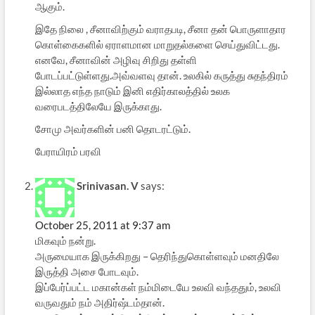
ஆகும்.
இதே நிலை , சீனாவிற்கும் வராதபடி, சீனா தன் பொருளாதார
கொள்கைகளில் ஏராளமான மாறுதல்களை செய்துவிட்டது.
எனவே, சீனாவின் அழிவு சிறிது தள்ளி
போடப்பட்டுள்ளது.அவ்வளவு தான். உலகில் கருத்து சுதந்திரம்
இல்லாத எந்த நாடும் இனி எதிர்காலத்தில் உலக
வரைபடத்திலேயே இருக்காது.
சோமு அவர்களின் பனி தொடரட்டும்.
பேராயிரம் பரவி
Srinivasan. V
says:
October 25, 2011 at 9:37 am
மிகவும் நன்று.
அருமையாக இருக்கிறது – தெரிந்துகொள்ளவும் மனதிலே
இருத்தி அசை போடவும்.
இப்பேர்ப்பட்ட மகான்கள் நம்மிடையே உலவி வந்ததும், உலவி
வருவதும் நம் அதிர்ஷ்டம்தான்.