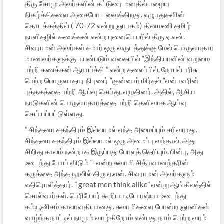
திரு சோமு அவர்களின் கட்டுரை மனதில் பழைய
நிகழ்ச்சிகளை அசைபோட வைக்கிறது. எழுபதுகளின்
தொடக்கத்தில் ( 70-72 என்று ஞாபகம்) தினமணி தமிழ்
நாளிதழில் கணக்கன் என்ற புனைபெயரில் திரு ஏ.என்.
சிவராமன் அவர்கள் சுமார் ஒரு வருடத்துக்கு மேல் பொருளாதார
மாணவர்களுக்கு பயன்படும் வகையில் “இந்தியாவின் வறுமை
பற்றி கணக்கன் ஆராய்ச்சி ” என்ற தலைப்பில், நோபல் பரிசு
பெற்ற பொருளாதார நிபுணர் “குன்னார் மிர்தல் “என்பவரின்
புத்தகத்தை பற்றி ஆய்வு செய்து, எழுதினர். அதில், ஆசிய
நாடுகளின் பொருளாதாரத்தை பற்றி தெளிவாக ஆய்வு
செய்யப்பட்டுள்ளது.
” சிந்தனா சுதந்திரம் இல்லாமல் எந்த அமைப்பும் சரிவராது.
சிந்தனா சுதந்திரம் இல்லாமல் ஒரு அமைப்பு வந்தால், அது
சிறிது காலம் நன்றாக இருப்பது போலத் தெரியும். பின்பு, அது
உடைந்து போய் விடும் “- என்ற சுவாமி சித்பவானந்தரின்
கருத்தை அந்த நூலில் திரு ஏ.என். சிவராமன் அவர்களும்
எதிரொலித்தார். ” great men think alike” என்று ஆங்கிலத்தில்
சொல்வார்கள். பெரியோர் கூறியபடியே ரஷ்யா உடைந்து
கம்யூனிசம் காலாவதியானது. சுவாமிகளை போன்ற ஞானிகள்
வாழ்ந்த நாட்டில் நாமும் வாழ்கிறோம் என்பது நாம் பெற்ற வரம்