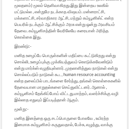
மூலதனம்) மூலம் தெளிவாகிறது.இது இன்றைய உலகில்
மட்டுமல்ல , என்றுமே நடக்காத விஷயம். மன்னராட்சி,
மக்களாட்சி, சர்வாதிகார ஆட்சி, மற்றும் கம்யூனிஸ்ட் என்ற
பெயரில் நடக்கும் ஆட்சிக்கும் அரசு என்று ஒன்று அவசியம்
தேவை. கம்யூனிசத்தின் வேரிலேயே கரையான் அரித்த
கொள்கை இது.
இரண்டு:-
மனித உழைப்பே பொருள்களின் மதிப்பை கூட்டுகிறது என்று
சொல்லி, உழைப்புக்கு முக்கியத்துவம் கொடுக்கவேண்டும்
என்று மார்க்ஸ் எழுதியுள்ளார். முதலாளித்துவ நாடுகள் என்று
சொல்லப்படும் நாடுகள் கூட, human resource accounting
என்ற தலைப்பில் பாடங்களை சேர்த்து, தங்கள் கொள்கைகளில்
தேவையான மாறுதல்களை செய்துவிட்டனர். ஆனால் ,
கம்யூனிசம் தேங்கிப்போய் விட்டது.மாற்றம், வளர்ச்சிக்கு வழி
இல்லாத எதுவும் இப்படித்தான் ஆகும்.
மூன்று:-
மனித இனத்தை ஒரு சடப்பொருளை போலவே , உயிரற்ற
இனமாக கம்யூனிசம் கருதுவதால், பேச்சு, எழுத்து, வாக்கு