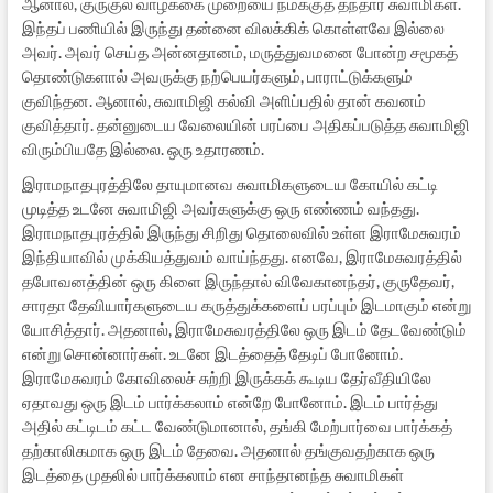
ஆனால், குருகுல வாழ்க்கை முறையை நமக்குத் தந்தார் சுவாமிகள்.
இந்தப் பணியில் இருந்து தன்னை விலக்கிக் கொள்ளவே இல்லை
அவர். அவர் செய்த அன்னதானம், மருத்துவமனை போன்ற சமூகத்
தொண்டுகளால் அவருக்கு நற்பெயர்களும், பாராட்டுக்களும்
குவிந்தன. ஆனால், சுவாமிஜி கல்வி அளிப்பதில் தான் கவனம்
குவித்தார். தன்னுடைய வேலையின் பரப்பை அதிகப்படுத்த சுவாமிஜி
விரும்பியதே இல்லை. ஒரு உதாரணம்.
இராமநாதபுரத்திலே தாயுமானவ சுவாமிகளுடைய கோயில் கட்டி
முடித்த உடனே சுவாமிஜி அவர்களுக்கு ஒரு எண்ணம் வந்தது.
இராமநாதபுரத்தில் இருந்து சிறிது தொலைவில் உள்ள இராமேசுவரம்
இந்தியாவில் முக்கியத்துவம் வாய்ந்தது. எனவே, இராமேசுவரத்தில்
தபோவனத்தின் ஒரு கிளை இருந்தால் விவேகானந்தர், குருதேவர்,
சாரதா தேவியார்களுடைய கருத்துக்களைப் பரப்பும் இடமாகும் என்று
யோசித்தார். அதனால், இராமேசுவரத்திலே ஒரு இடம் தேடவேண்டும்
என்று சொன்னார்கள். உடனே இடத்தைத் தேடிப் போனோம்.
இராமேசுவரம் கோவிலைச் சுற்றி இருக்கக் கூடிய தேர்வீதியிலே
ஏதாவது ஒரு இடம் பார்க்கலாம் என்றே போனோம். இடம் பார்த்து
அதில் கட்டிடம் கட்ட வேண்டுமானால், தங்கி மேற்பார்வை பார்க்கத்
தற்காலிகமாக ஒரு இடம் தேவை. அதனால் தங்குவதற்காக ஒரு
இடத்தை முதலில் பார்க்கலாம் என
சாந்தானந்த சுவாமிகள்