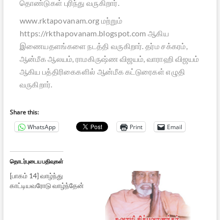
தொண்டுகள் புரிந்து வருகிறார்.
www.rktapovanam.org மற்றும்
https://rkthapovanam.blogspot.com ஆகிய
இணையதளங்களை நடத்தி வருகிறார். தர்ம சக்கரம்,
ஆன்மீக ஆலயம், ராமகிருஷ்ண விஜயம், வாராஹி விஜயம்
ஆகிய பத்திரிகைகளில் ஆன்மீக கட்டுரைகள் எழுதி
வருகிறார்.
Share this:
WhatsApp
Print
Email
தொடர்புடைய பதிவுகள்
[பாகம் 14] வாழ்ந்து
காட்டியவரோடு வாழ்ந்தேன்