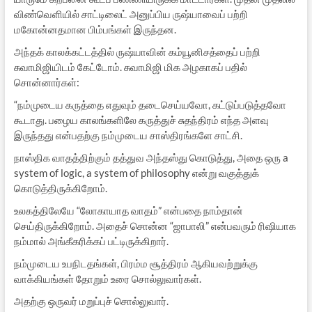
விண்வெளியில் சாட்டிலைட் அனுப்பிய ருஷ்யாவைப் பற்றி
மகோன்னதமான பிம்பங்கள் இருந்தன.
அந்தக் காலக்கட்டத்தில் ருஷ்யாவின் கம்யூனிசத்தைப் பற்றி
சுவாமிஜியிடம் கேட்டோம். சுவாமிஜி மிக அழகாகப் பதில்
சொன்னார்கள்:
“நம்முடைய கருத்தை எதுவும் தடைசெய்யவோ, கட்டுப்படுத்தவோ
கூடாது. பழைய காலங்களிலே கருத்துச் சுதந்திரம் எந்த அளவு
இருந்தது என்பதற்கு நம்முடைய சாஸ்திரங்களே சாட்சி.
நாஸ்திக வாதத்திற்கும் தத்துவ அந்தஸ்து கொடுத்து, அதை ஒரு a
system of logic, a system of philosophy என்று வகுத்துக்
கொடுத்திருக்கிறோம்.
உலகத்திலேயே “லோகாயாத வாதம்” என்பதை நாம்தான்
செய்திருக்கிறோம். அதைச் சொன்ன “ஜாபாலி” என்பவரும் ரிஷியாக
நம்மால் அங்கீகரிக்கப் பட்டிருக்கிறார்.
நம்முடைய உபநிடதங்கள், பிரம்ம சூத்திரம் ஆகியவற்றுக்கு
வாக்கியங்கள் தோறும் உரை சொல்லுவார்கள்.
அதற்கு ஒருவர் மறுப்புச் சொல்லுவார்.