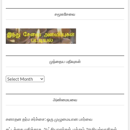
சமூகசேவை
முந்தைய பதிவுகள்
முந்தைய
பதிவுகள்
அண்மையவை
சனாதன தர்ம சர்ச்சை: ஒரு முழுமையான பார்வை
சட்டத்தை மதிக்காத ஆட்சியாளர்கள் மற்றும் அரசியல்வாதிகள்