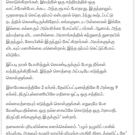
கொடுக்கிறார்கள். இவற்றில் ஒரு சத்திரத்தில் ஒரு
வாட்ச்மேன்போடக்கூட அந்த ரூபாய் போதாது. இருந்தாலும்,
மூதாதையர் செய்த தர்மம் என்பதால் தொடர்ந்து கஷ்டப்பட்டு
நடத்திக் கொண்டிருக்கிறோம். எங்களுடைய பிள்ளைகள் இங்கே
இல்லை. எல்லாரும் அமெரிக்கா போய்விட்டார்கள். ஆனால், அந்த
தர்மத்தை விட மனசில்லை. அரசாங்கத்தில் சுற்றுலாத் துறையில்
இருந்தும், கோயிலில் இருந்தும் கேட்கிறார்கள். அவர்களுக்கு
விடவும் மனசில்லை. ஏனென்றால், இந்த தர்மம் கெட்டுப்போய்
விடுமே.
இப்படி நான் யோசித்துக் கொண்டிருக்கும் போது நீங்கள்
வந்திருக்கிறீர்கள். இந்தச் சொத்தை அப்படியே எடுத்துக்
கொள்ளுங்கள்.
இராமேசுவரத்திலே 2 ஏக்கர், தேவிப்பட்டிணத்திலே 8 அல்லது 9
ஏக்கர், திருப்புல்லாணியிலே மதிலை ஒட்டி ஒரு சத்திரம்.
எல்லாவற்றையும் எடுத்துக் கொள்ளுங்கள். எதுவுமே பேச
வேண்டியதில்லை. ஒரு நல்ல கையிலே கொடுத்த ஒரு அமைதி,
திருப்தி எங்களுக்கு இருக்கும்” என்றார்.
தலைகால் புரியவில்லை எனக்கெல்லாம். “பழம் நழுவிப் பாலில்
விழுந்து, அதுவும் நழுவி வாயில் விழுந்த மாதிரி கிடைத்துவிட்டதே”