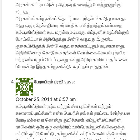
அடிகள் காட்டிய அன்பு ஆதரவு நினைந்து போற்றுதலுக்கு
உரியது.
அடிகளின் கம்யூனிசம் தொடர்பான புரிதல் மிக ஆழமானது.
அது ஒரு ஏதேச்சதிகார சர்வாதிகார சித்தாந்தம் என்பதை
கம்யூனிஸ்டுகள் கூட மறுக்கமுடியாது. கம்யூனிச ஆட்சிக்குள்
போய்விட்டால் அதிலிருந்து மீண்டு வருவது இருண்ட
குகையிலிருந்த் மீண்டு வருவதைக்காட்டிலும் கடினமானது.
அதிலினொரு கொடுமை தங்கள் கொள்கை அமைப்பு தவிற
மற்ற எல்லாமும் பொய் தவறு என்று அபிராகாமிய மதங்களை
ப்போன்றே இந்த கம்யூனிஸ்டுகளும் நம்புவதுதான்.
பேராயிரம் பரவி
says:
October 25, 2011 at 6:57 pm
கம்யூனிஸ்டுகள் ரஷ்ய மற்றும் சீன புரட்சிகள் மற்றும்
கலாசாரப்புரட்சிகள் என்ற பெயரில் தங்கள் நாட்டை சேர்ந்த பல
கோடி மக்களை கொன்று குவித்தனர். கம்யூனிஸ்ட்களின்
நாடுகளில் ஒரே ஒரு சுதந்திரம் உண்டு. கம்யூனிஸ்டுகளுக்கு
மட்டும் ஓட்டு போட்டு , கம்யூனிஸ்ட் சுப்ரீம் சோவியத் போன்ற