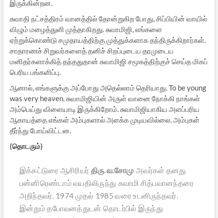
இருக்கின்றன.
சுவாதி நட்சத்திரம் வானத்தில் தோன்றுகிற போது, சிப்பியின் வாயில்
விழும் மழைத்துளி முத்தாகிறது. சுவாமிஜி, எங்களை
ஏற்றுக்கொண்டு சமுதாயத்திற்கு முத்துக்களாக தந்திருக்கிறார்கள்.
சாதாரணச் சிறுவர்களைத் தனிச் சிறப்புடைய தரமுடைய
மனிதர்களாக்கித் தந்ததுதான் சுவாமிஜி சமூகத்திற்குச் செய்த மிகப்
பெரிய பங்களிப்பு.
ஆனால், எங்களுக்கு அப்போது அதெல்லாம் தெரியாது. To be young
was very heaven. சுவாமிஜியின் அருள் வானை நோக்கி நாங்கள்
அம்பெய்து விளையாடி இருக்கிறோம். சுவாமிஜியாகிய அளப்பரிய
ஆகாயத்தை எங்கள் அம்புகளால் அளக்க முடியவில்லை. அம்புகள்
தீர்ந்து போய்விட்டன.
(தொடரும்)
இக்கட்டுரை ஆசிரியர்
திரு.வ.சோமு
அவர்கள் தனது
பன்னிரெண்டாம் வயதிலிருந்து சுவாமி சித்பவானந்தரை
அறிந்தவர். 1974 முதல் 1985 வரை உடனிருந்தவர்.
இன்றும் தபோவனத்துடன் தொடர்பில் இருந்து