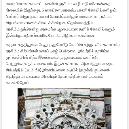
வரையிலான காலகட்டங்களில் நரசிம்ம வழிபாடு மகோன்னத
நிலையில் இருந்தது. ஹொய்சள, காகதீய பாணி கோயில்களிலும்,
பின்னர் விஜயநகர பாணி கோயில்களிலும் ஏராளமான நரசிம்ம
சிற்பங்கள் காணக் கிடைக்கின்றன. தென்னகத்தில்
நரசிம்மருக்கென்று அமைந்த பழமையான தனிக் கோயில்களும்
இவ்விரு மாநிலங்களிலேயே மிக அதிகமாக உள்ளன.
கர்நாடகத்திலுள்ள பேலூர்,ஹளேபீடு கோயில் சுற்றுகளில் உள்ள உக்ர
நரசிம்ம சிற்பங்கள் உலகப் புகழ் பெற்றவை. இவற்றில் நரசிம்ம
மூர்த்தத்தின் சிற்ப இலக்கணம் முழுமையாக வளர்ச்சி
பெற்றுள்ளதைக் காணலாம். இதன் உச்சமாக அமைந்துள்ள ஒரு
சிற்பத்தில் (படம்-5a) இரணியனை மடியில் இருத்தி குடலைக்
கிழித்து மாலையாக அணியும் தோற்றத்தில் நரசிம்மரைக்
காண்கிறோம்.