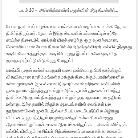
படம் 10 – அமெரிக்காவின் புரூக்ளின் மியூசியத்தில்…
யோக நரசிம்மர் வழக்கமாக கால்களை விறைப்பாக மடக்கி நேராக
நிமிர்ந்திருப்பார். ஆனால் இந்த சிலையில் பக்கவாட்டில் சற்றே
சாய்ந்த நிலையில், கால்கள் மிகத் தாழ்ந்து ஒரு ஆனந்தமான,
சௌகரியமான யோக நிலையில் அமர்ந்திருக்கிறார். கல்லில் இருந்து
உருகி உலோகத்துக்குள் வரும்பொழுது இயல்பாகவே ஒரு வித
குழைவு ஏற்பட்டு விடுகிறது போலும்!
காஷ்மீர் முதல் கன்னியாகுமரி வரை ஒவ்வொரு பிரதேசத்திலும்
விதவிதமான நரசிம்மங்கள் நமக்குக் கிடைக்கும். பாகிஸ்தானில்
உள்ள மூல்தான் (மூலஸ்தானம்) நகரம் தான் ஹிரண்யகசிபுவின்
தலைநகராக இருந்தது என்றும் அங்கு தாண் தூணைப் பிளந்து
ந்ரசிம்ம அவதாரம் நிகழ்ந்தது என்றும் ஒரு பழமையான ஐதிகம்
உள்ளது. இந்த நகரில் இருந்த ஆலயங்களின் சுவடுகள் பல
நூற்றாண்டுகள் முன்பே இஸ்லாமியப் படையெடுப்பில் அழிந்து
விட்டன. குஜராத்திலும் ராஜஸ்தானிலும் உள்ள சிவ விஷ்ணு
ஆலயங்களிலும், ஏன் சமண ஆலயங்களிலும் கூட வெண்பளிங்குக்
கல்லில் மிளிரும் நரசிம்மர் சிற்பங்களைப் பரவலாகக் காணலாம்.
வங்கத்திலும் ஒரிசாவிலும் பழமையான நரசிம்மர் சிற்பங்கள் பல