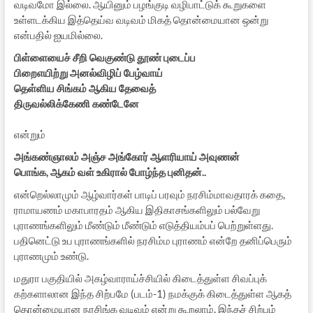
வடிவமோ இல்லை. ஆயினும் பழங்குடி வழிபாட்டுக் கூறுகளை
உள்ளடக்கிய இத்தெய்வ வடிவம் மிகத் தொன்மையான ஒன்று
என்பதில் ஐயமில்லை.
பிள்ளையைச் சீறி வெகுண்டு தூண் புடைப்ப
பிறைஎயிற்று அனல்விழிப் பேழ்வாய்
தெள்ளிய சிங்கம் ஆகிய தேவைத்
திருவல்லிக்கேணி கண்டேனே
என்றும்
அங்கண்ஞாலம் அஞ்ச அங்கோர் ஆளரியாய் அவுணன்
பொங்க, ஆகம் வள் உகிரால் போழ்ந்த புனிதன்..
என்றெல்லாமும் ஆழ்வார்கள் பாடிப் பரவும் நரசிம்மாவதாரக் கதை,
ராமாயணம் மகாபாரதம் ஆகிய இதிகாசங்களிலும் பல்வேறு
புராணங்களிலும் மீண்டும் மீண்டும் எடுத்தியம்பப் பெற்றுள்ளது.
பதினெட்டு உப புராணங்களில் நரசிம்ம புராணம் என்றே தனிப்பெரும்
புராணமும் உண்டு.
மதுரா பகுதியில் அகழ்வாராய்ச்சியில் கிடைத்துள்ள சிவப்புக்
கற்களாலான இந்த சிற்பமே (படம்-1) நமக்குக் கிடைத்துள்ள ஆகத்
தொன்மையான நரசிங்க வடிவம் என்று கூறலாம். இந்தச் சிற்பம்