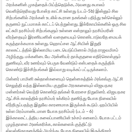
அரக்கனின் முகத்தைக் பிய்த்தெடுக்க, அவனது கபாலம்
வெளித்தெரிவது போன்ற காட்சி உள்ளது (படம்-5b) இன்னும் சில
சிற்பங்களில் அரக்கன் உடலில் கூரான நகங்கள் பதிந்து உள்செல்லும்
தருணம் நுட்பமாகக் காட்டப் பெற்றுள்ளது. இக்கோயில்களில் ஒரு சில
லட்சுமி நரசிம்மர் சிற்பங்களும் உள்ளன என்றாலும் நரசிம்மரின்
வீரத்தையும் இரணியனின் வதையையும் கொண்டாடுவதே மையக்
கருத்தாக்கமாக உள்ளது. ஹொய்சள ஆட்சியின் இறுதி
காலகட்டத்தில் இஸ்லாமிய படையெடுப்பினால் அந்த ராஜவமிசம்
அழிந்தது. மக்களிடையே அன்னியர் தாக்குதலை எதிர்கொள்ளும்
துணிவும், வீர உணர்வும் பெருக வேண்டும் என்பதைக் கருத்திக்
கொண்டு இச்சிற்பங்கள் இவ்வாறு வடிக்கப் பட்டிருக்கலாம்.
பின்னர் பாமினி சுல்தான்களையும் தென்னகத்தில் அங்கங்கு ஆட்சி
செலுத்தி வந்த இஸ்லாமிய குறுநில அரசுகளையும் விஜயநகர
மன்னர்கள் வெற்றி கொண்டு தங்கள் பேரரசை நிறுவினர். விஜயநகர
ஆட்சிக் காலத்தில் நரசிம்மர் உக்கிரம் தணிந்து யோக நிலையில்
வீற்றிருப்பதற்கு இதுவே காரணமாக இருக்கக் கூடும். ஹம்பியில்
உள்ள பிரம்மாண்டமான யோக நரசிம்மர் (படம் – 6)
இக்காலகட்டத்திய கலைப்பாணியின் உச்சம் எனலாம். யோக பட்டம்
முழந்தாளை அலங்கரிக்க, கால்களைக் குத்திட்டு
ஸ்வஸ்திகாசனத்தில் அமர்ந்து, யோக நிலையில் இருக்கிறார்