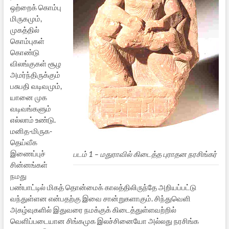
ஒற்றைக் கொம்பு
மிருகமும்,
முகத்தில்
கொம்புகள்
கொண்டு
விலங்குகள் சூழ
அமர்ந்திருக்கும்
பசுபதி வடிவமும்,
யானை முக
வடிவங்களும்
எல்லாம் உண்டு.
மனித-மிருக-
தெய்வீக
இணைப்புச்
படம் 1 – மதுராவில் கிடைத்த புராதன நரசிங்கர்
சின்னங்கள்
நமது
பண்பாட்டில் மிகத் தொன்மைக் காலத்திலிருந்தே அறியப்பட்டு
வந்துள்ளன என்பதற்கு இவை சான்றுகளாகும். சிந்துவெளி
அகழ்வுகளில் இதுவரை நமக்குக் கிடைத்துள்ளவற்றில்
வெளிப்படையான சிங்கமுக இலச்சினையோ அல்லது நரசிங்க