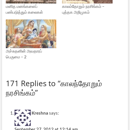
மனித மனங்களைப்
காலம்தோறும் நரசிங்கம் –
பண்படுத்தும் கலைகள்
புத்தக அறிமுகம்
அச்சுதனின் அவதாரப்
பெருமை – 2
171 Replies to “காலந்தோறும்
நரசிங்கம்”
Kreshna
says:
September 27, 2012 at 12:14 am