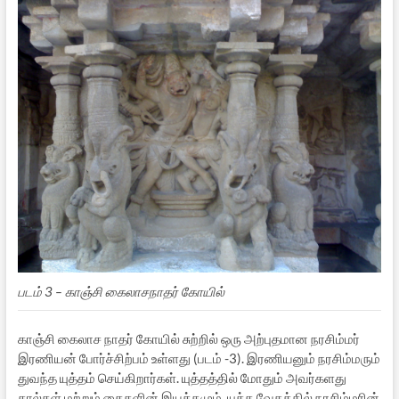
படம் 3 – காஞ்சி கைலாசநாதர் கோயில்
காஞ்சி கைலாச நாதர் கோயில் சுற்றில் ஒரு அற்புதமான நரசிம்மர்
இரணியன் போர்ச்சிற்பம் உள்ளது (படம் -3). இரணியனும் நரசிம்மரும்
துவந்த யுத்தம் செய்கிறார்கள். யுத்தத்தில் மோதும் அவர்களது
கால்கள் மற்றும் கைகளின் இயக்கமும், யுத்த வேகத்தில் நரசிம்மரின்