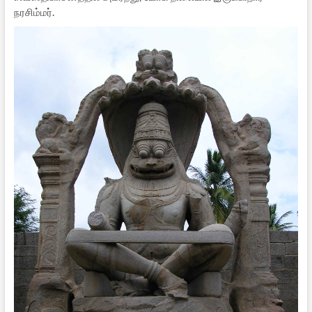
நரசிம்மர்.