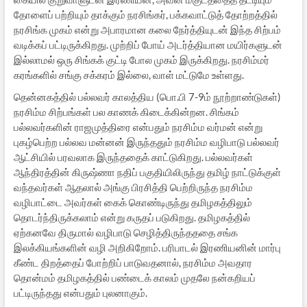
தோளைப் பற்றியும் தாக்கும் நரசிங்கர், பக்கவாட்டுத் தோற்றத்தில்
நரசிங்க முகம் என்று அபாரமான கலை நேர்த்தியுடன் இந்த சிற்பம்
வடிக்கப் பட்டிருக்கிறது. முற்றிப் போய் அடர்த்தியான மயிர்களுடன்
இல்லாமல் ஒரு சிங்கக் குட்டி போல முகம் இருக்கிறது. நரசிம்மர்
கரங்களில் சங்கு சக்கரம் இல்லை, வாள் மட்டுமே உள்ளது.
தென்னகத்தில் பல்லவர் காலத்திய (பொ.பி 7-9ம் நூற்றாண்டுகள்)
நரசிம்ம சிற்பங்கள் பல காணக் கிடைக்கின்றன. சிங்கம்
பல்லவர்களின் ராஜமுத்திரை என்பதும் நரசிம்ம வர்மன் என்று
புகழ்பெற்ற பல்லவ மன்னன் இருந்ததும் நரசிம்ம வழிபாடு பல்லவர்
ஆட்சியில் பரவலாக இருந்ததைக் காட்டுகிறது. பல்லவர்கள்
ஆந்திரத்தின் கிருஷ்ணா நதிப் பகுதியிலிருந்து தமிழ் நாட்டுக்குள்
வந்தவர்கள் ஆதலால் அங்கு பிரசித்தி பெற்றிருந்த நரசிம்ம
வழிபாட்டை அவர்கள் கைக் கொண்டிருந்து தமிழகத்திலும்
தொடர்ந்திருக்கலாம் என்று கருதப் படுகிறது. தமிழகத்தில்
ஏற்கனவே திருமால் வழிபாடு செழித்திருந்தததை சங்க
இலக்கியங்களின் வழி அறிகிறோம். பரிபாடல் இரணியனின் மார்பு
கீண்ட திறத்தைப் போற்றிப் பாடுவதனால், நரசிம்ம அவதார
தொன்மம் தமிழகத்தில் பண்டைக் காலம் முதலே நன்கறியப்
பட்டிருந்தது என்பதும் புலனாகும்.