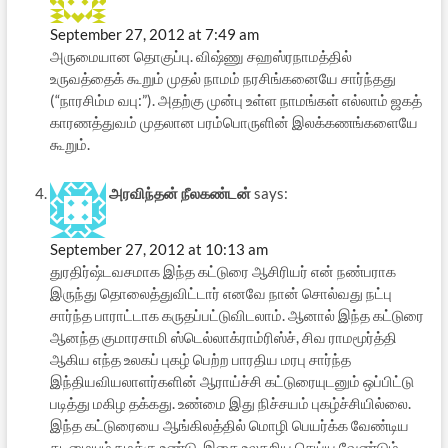
September 27, 2012 at 7:49 am
அருமையான தொகுப்பு. விஷ்ணு சஹஸ்ரநாமத்தில்
உருவத்தைக் கூறும் முதல் நாமம் நரசிங்கனையே சார்ந்தது
(“நாரசிம்ம வபு:”). அதற்கு முன்பு உள்ள நாமங்கள் எல்லாம் ஜகத்
காரணத்துவம் முதலான பரம்பொருளின் இலக்கணங்களையே
கூறும்.
அரவிந்தன் நீலகண்டன்
says:
September 27, 2012 at 10:13 am
துரதிர்ஷ்டவசமாக இந்த கட்டுரை ஆசிரியர் என் நண்பராக
இருந்து தொலைத்துவிட்டார் எனவே நான் சொல்வது நட்பு
சார்ந்த பாராட்டாக கருதப்பட்டுவிடலாம். ஆனால் இந்த கட்டுரை
ஆனந்த குமாரசாமி ஸ்டெல்லாக்ராம்ரிஸ்ச், சிவ ராமமூர்த்தி
ஆகிய எந்த உலகப் புகழ் பெற்ற பாரதிய மரபு சார்ந்த
இந்தியவியலாளர்களின் ஆராய்ச்சி கட்டுரையுடனும் ஒப்பிட்டு
படித்து மகிழ தக்கது. உண்மை இது நிச்சயம் புகழ்ச்சியில்லை.
இந்த கட்டுரையை ஆங்கிலத்தில் மொழி பெயர்க்க வேண்டிய
கடமையும் நமக்கு உண்டு. இதை உலகறிய செய்ய வேண்டும்.