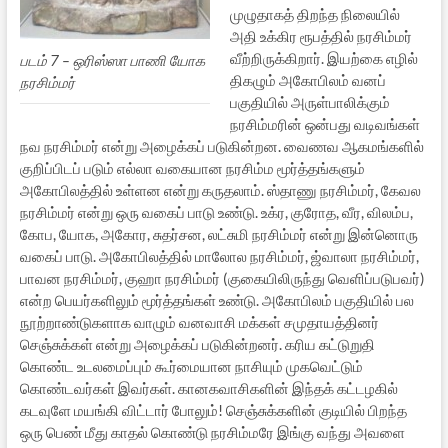
முழுதாகத் திறந்த நிலையில்
அதி உக்கிர ரூபத்தில் நரசிம்மர்
வீற்றிருக்கிறார். இயற்கை எழில்
படம் 7 – ஒரிஸ்ஸா பாணி யோக
திகழும் அகோபிலம் வனப்
நரசிம்மர்
பகுதியில் அருள்பாலிக்கும்
நரசிம்மரின் ஒன்பது வடிவங்கள்
நவ நரசிம்மர் என்று அழைக்கப் படுகின்றன. வைணவ ஆகமங்களில்
குறிப்பிடப் படும் எல்லா வகையான நரசிம்ம மூர்த்தங்களும்
அகோபிலத்தில் உள்ளன என்று கருதலாம். ஸ்தாணு நரசிம்மர், கேவல
நரசிம்மர் என்று ஒரு வகைப் பாடு உண்டு. உக்ர, குரோத, வீர, விலம்ப,
கோப, யோக, அகோர, சுதர்சன, லட்சுமி நரசிம்மர் என்று இன்னொரு
வகைப் பாடு. அகோபிலத்தில் மாலோல நரசிம்மர், ஜ்வாலா நரசிம்மர்,
பாவன நரசிம்மர், குஹா நரசிம்மர் (குகையிலிருந்து வெளிப்படுபவர்)
என்ற பெயர்களிலும் மூர்த்தங்கள் உண்டு. அகோபிலம் பகுதியில் பல
நூற்றாண்டுகளாக வாழும் வனவாசி மக்கள் சமுதாயத்தினர்
செஞ்சுக்கள் என்று அழைக்கப் படுகின்றனர். கரிய கட்டுறுதி
கொண்ட உடலமைப்பும் கூர்மையான நாசியும் முகவெட்டும்
கொண்டவர்கள் இவர்கள். கானகவாசிகளின் இந்தக் கட்டழகில்
கடவுளே மயங்கி விட்டார் போலும்! செஞ்சுக்களின் குடியில் பிறந்த
ஒரு பெண் மீது காதல் கொண்டு நரசிம்மரே இங்கு வந்து அவளை