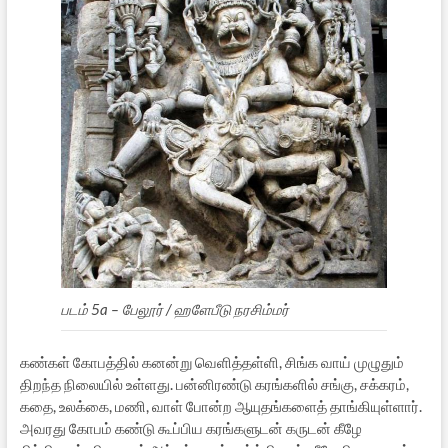
படம் 5a – பேலூர் / ஹளேபீடு நரசிம்மர்
கண்கள் கோபத்தில் கனன்று வெளித்தள்ளி, சிங்க வாய் முழுதும்
திறந்த நிலையில் உள்ளது. பன்னிரண்டு கரங்களில் சங்கு, சக்கரம்,
கதை, உலக்கை, மணி, வாள் போன்ற ஆயுதங்களைத் தாங்கியுள்ளார்.
அவரது கோபம் கண்டு கூப்பிய கரங்களுடன் கருடன் கீழே