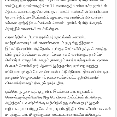
உண்டு. பூரி ஜகன்னாதர் கோயில் வளாகத்தில் உள்ள சக்ர நரசிம்மர்
ஆலயம் கலையழகு கொண்டது. சாளக்கிராமங்களின் பிறப்பிடமான
நேபாளத்தில் பல இடங்களில் பழமையான நரசிம்மர் ஆலயங்கள்
உள்ளன. தாந்திரீக அம்சங்கள் கொண்ட நரசிம்மர் சிற்பங்களும்
அவற்றில் காணக் கிடைக்கின்றன.
வரலாற்றின் வழியாக நரசிம்மர் உருவங்கள் கொண்ட
மாற்றங்களையும், பரிமாணங்களையும் ஒரு சிறு தீற்றலாக
இக்கட்டுரையில் பார்த்தோம். பழங்குடி வேர்களிலிருந்து கிளைத்து
வீரர் குடித் தெய்வமாக, பக்த ரட்சகனாக அவதரிக்கும் நரசிம்மர்
பின்னர் யோகமும் போகமும் ஞானமும் கலந்த தத்துவக் கடவுளாக
பேருருக் கொள்கிறார். ஆனால் இந்த நகர்வு ஒன்றை மறுத்து
மற்றொன்றுக்குப் போவதல்ல. பண்பாட்டு ரீதியான இணைப்பினாலும்,
தத்துவச் செழுமையினால் தகவமைக்கப் பட்ட குறியீடுகளின்
விகாசத்தினாலும் நிகழும் நகர்வு இது.
ஒவ்வொரு முறையும் ஒரு சிற்ப இலக்கண மரபு உருவாகிக்
கொண்டிருக்கும்போதே அது மெலிதாக மீறப்பட்டும் விடுகிறது.
அடுத்தகட்ட வளர்ச்சிக்கு வழிவிடுகிறது என்பதையும் இதன்
வழியாக நாம் புரிந்து கொள்ள முடியும். இந்திய செவ்வியல் கலைகள்
மரபுக்கும், மரபு மீறலுக்குமான ஊடாட்டங்களாகவே எப்போதும்