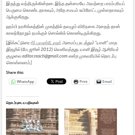
இருந்து வந்திருக்கின்றன. இந்த தன்மையே அவற்றை பாரம்பரியப்
பெருமை கொண்டதாகவும், அதே சமயம் உயிரோட்டமுள்ளதாகவும்
ஆக்குகிறது.
ஹம்பி நரசிங்கத்தின் முகத்தில் தவழும் விரிநகை அதைத் தான்
காலந்தோறும் நமக்குச் சொல்லிக் கொண்டிருக்கிறது.
[இக்கட்டுரை
ரீச் பவுண்டேஷன்
அமைப்பு நடத்தும் “யாளி” மாத
இதழில் (மே, ஜூன் 2012) வெளிவந்தது. யாளி இதழ் ஆசிரியர்
குழுவை editor.reach@gmail.com என்ற முகவரியில் தொடர்பு
கொள்ளலாம்.]
Share this:
WhatsApp
Print
Email
தொடர்புடைய பதிவுகள்