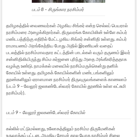
படம் 8 – சிருங்கார நரசிம்மர்
தமிழகத்தில் வைணவர்கள் அழகிய சிங்கர் என்ற செல்லப் பெயரால்
நரசிம்மரை அழைக்கிறார்கள். திருவரங்க கோயிலின் உள்ளே கம்பர்
மண்டபத்திற்கு எதிரில் மேட்டழகிய சிங்கர் சன்னிதி உள்ளது. கம்பர்
ராமாயணம் அரங்கேற்றிய போது அதில் இரணியன் வதைப்
படலத்தில் நரசிம்மாவதார கட்டத்தின் பாடல்கள் வரும் தருணம் இவர்
சன்னிதிலியிருந்து சிம்ம கர்ஜனை புரிந்து அதை அங்கீகரித்ததாக
வழக்கு உண்டு. நாமக்கல் மலையில் நரசிம்மருக்கென்று தனிக்
கோயில் உள்ளது. தமிழகக் கோயில்களின் மண்டபங்களிலும்
தூண்களிலும் ஏராளமான நரசிம்மர் திருவுருவங்களைக் காணலாம்
(படம் 9 – வேலூர் ஜலகண்டேஸ்வரர் கோயில் தூணில் உள்ள லட்சுமி
நரசிம்மர்).
படம் 9 – வேலூர் ஜலகண்டேஸ்வரர் கோயில்
கல்லில் மட்டுமல்லாது, உலோகத்திலும் நரசிம்ம திருமேனிகள்
உருவாக்கப் பட்டன. அழகிய சோழர் கால யோக நரசிம்மர் சிலை