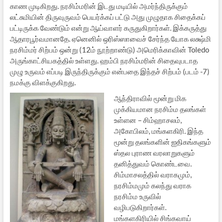
காண முடிகிறது. நரசிம்மரின் இடது மடியில் அமர்ந்திருக்கும்
லட்சுமியின் திருவுருவம் பெயர்க்கப் பட்டு அது முழுதாக சிதைக்கப்
பட்டிருக்க வேண்டும் என்று ஆய்வாளர் கருதுகிறார்கள். இக்கருத்து
ஆதாரபூர்வமானதே. ஏனெனில் ஒரிஸ்ஸாவைச் சேர்ந்த யோக லக்ஷ்மி
நரசிம்மர் சிற்பம் ஒன்று (12ம் நூற்றாண்டு) அமெரிக்காவின் Toledo
அருங்காட்சியகத்தில் உள்ளது. ஹம்பி நரசிம்மரின் சிதைவுபடாத
முழு உருவம் எப்படி இருந்திருக்கும் என்பதை இந்தச் சிற்பம் (படம் -7)
நமக்கு விளக்குகிறது.
ஆந்திராவில் மூன்று மிக
முக்கியமான நரசிம்ம தலங்கள்
உள்ளன – சிம்ஹாசலம்,
அகோபிலம், மங்களகிரி. இந்த
மூன்று தலங்களின் ஐதிகங்களும்
ஸ்தல புராண வரலாறுகளும்
தனித்துவம் கொண்டவை.
சிம்மாசலத்தில் வராகமும்,
நரசிம்மமும் கலந்து வராக
நரசிம்ம உருவில்
வழிபடுகிறார்கள்.
மங்களகிரியில் சிங்கவாய்