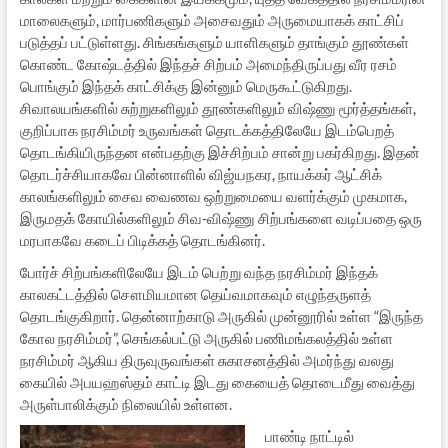
மாலைகளும், மார்பணிகளும் அசைவதும் அருமையாகக் காட்சிப்
படுத்தப் பட்டுள்ளது. சிங்கங்களும் யாளிகளும் தாங்கும் தூண்கள்
கொண்ட கோஷ்டத்தில் இந்தச் சிற்பம் அமைந்திருப்பது வீர ரசம்
பொங்கும் இந்தக் காட்சிக்கு இன்னும் மெருகூட்டுகிறது.
சிவாலயங்களில் சுற்றுகளிலும் தூண்களிலும் விஷ்ணு மூர்த்தங்கள்,
குறிப்பாக நரசிம்மர் உருவங்கள் தொடக்கத்திலேயே இடம்பெறத்
தொடங்கியிருந்தன என்பதற்கு இச்சிற்பம் சான்று பகர்கிறது. இதன்
தொடர்ச்சியாகவே பின்னாளில் விஜ்யநகர, நாயக்கர் ஆட்சிக்
காலங்களிலும் சைவ வைணவ ஒற்றுமையை வளர்க்கும் முகமாக,
இருமதக் கோயில்களிலும் சிவ-விஷ்ணு சிற்பங்களை வடிப்பதை ஒரு
மரபாகவே கடைப் பிடிக்கத் தொடங்கினர்.
போர்ச் சிற்பங்களிலேயே இடம் பெற்று வந்த நரசிம்மர் இந்தக்
காலகட்டத்தில் சௌமியமான தெய்வமாகவும் எழுந்தருளத்
தொடங்குகிறார். தென்னாற்காடு அருகில் முன்னூரில் உள்ள “இருந்த
கோல நரசிம்மர்”, செங்கல்பட்டு அருகில் பணிமங்கலத்தில் உள்ள
நரசிம்மர் ஆகிய திருவுருவங்கள் சுகாசனத்தில் அமர்ந்து வலது
கையில் அபயஹஸ்தம் காட்டி இடது கையைத் தொடைமீது வைத்து
அருள்பாலிக்கும் நிலையில் உள்ளன.
பாண்டி நாட்டில்