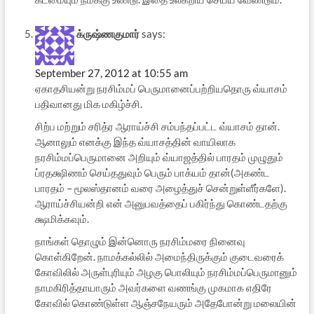
க்ருஷ்ணகுமார்
says:
September 27, 2012 at 10:55 am
ஏகாதசியன்று நரசிம்மப் பெருமானைப்பற்றியதொரு வ்யாசம்
பதிவானது மிக மகிழ்ச்சி.
சிற்ப மற்றும் சரித்ர ஆராய்ச்சி சம்பந்தப்பட்ட வ்யாசம் தான்.
ஆனாலும் எனக்கு இந்த வ்யாசத்தின் வாயிலாக
நரசிம்மப்பெருமானை அறியும் வ்யாஜத்தில் பாரதம் முழுதும்
ப்ரதக்ஷிணம் செய்ததுவும் பெரும் பாக்யம் தான்(அகண்ட
பாரதம் – மூலஸ்தானம் வரை அழைத்துச் சென்றுள்ளீர்களே).
ஆராய்ச்சியன்றி என் அனுபவத்தைப் பகிர்ந்து கொண்டதற்கு
க்ஷமிக்கவும்.
நாங்கள் தொழும் இன்னொரு நரசிம்மரை நினைவு
கொள்கிறேன். நாமக்கல்லில் அமைந்திருக்கும் குடைவரைக்
கோவிலில் அருள்புரியும் அழகு பொலியும் நரசிம்மப்பெருமானும்
நாமகிரித்தாயாரும் அவர்களை வணங்கு முகமாக எதிரே
கோவில் கொண்டுள்ள ஆஞ்சநேயரும் அதேபோன்று மலையின்