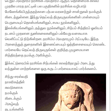
பெறும் அவதாரம் நரசிங்க அவதாரம் ஆகும். தொன்மைக் காலம்
முதலே பாரத நாட்டின் பல பகுதிகளில் நரசிங்க வழிபாடு
மேலோங்கியிருந்ததற்கான பற்பல வரலாற்றுச் சான்றுகள் நமக்குக்
கிடைத்துள்ளன. இந்து தெய்வத் திருவுருவங்களின் பான்மையும்
பெருமையும் தொன்மங்களிலும், சமய நூல்களிலும்,
இலக்கியங்களிலும், தத்துவ நூல்களிலும், சிற்பம் சித்திரம் ஓவியம்
நடனம் முதலான நுண்கலைகளிலும் பல்வேறு வகையாக
வெளிப்பட்டு நிற்கின்றன. நரசிம்ம அவதாரமும் அப்படியே. இந்த
அனைத்துத் துறைகளின் இணைப்பையும் ஒத்திசைவையும் கொண்ட
பார்வையே தெய்வத் திருவுருங்கள் குறித்த முழுமையான
சித்திரத்தை நமக்கு அளிக்கும்.
இக்கட்டுரையில் நரசிங்க சிற்பங்கள் காலந்தோறும் அடைந்து
வந்துள்ள மாற்றங்களை ஒரு கருடப் பார்வையாகப் பார்க்கலாம்.
சிந்து-சரஸ்வதி
நாகரிகத்தீன்
சுவடுகளாக
நமக்குக்
கிடைக்கும்
அகழ்வுத்
தடயங்களில்