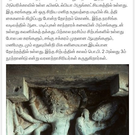
அமெரிக்காவில் உள்ள ஃபிலடெல்பியா அருங்காட்சியகத்தில் உள்ளது.
இரு கரங்களுடன் ஒரு சிறிய மனித உருவத்தை மடியில் கிடத்தி
கைகளால் கிழிப்பது போன்ற தோற்றம் கொண்ட இந்த நரசிங்க
வடிவத்தில் ஆடை மடிப்புகள் காந்தாரக் கலையின் அம்சங்களுடன்
உள்ளது கவனிக்கத் தக்கது. பிற்கால நரசிம்ம சிற்பங்களில் உள்ளது
போல பல கரங்களும், சங்கு சக்கரம் முதலான ஆயுதங்களும்,
மணிமகுடமும் எதுவுமின்றி மிக எளிமையான,இயல்பான
தோற்றத்தில் உள்ளது. இந்த சிற்பத்தின் காலம் பொ.பி. 2 அல்லது 3ம்
நூற்றாண்டு என்று வரலாற்றாசிரியர்கள் கருதுகிறார்கள்.