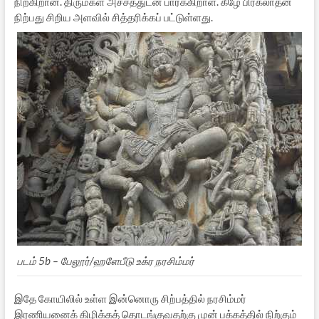
நிற்கிறான். திருமகள் அச்சத்துடன் பார்க்கிறாள். கீழே பிரகலாதன்
நிற்பது சிறிய அளவில் சித்தரிக்கப் பட்டுள்ளது.
படம் 5b – பேலூர்/ஹளேபீடு உக்ர நரசிம்மர்
இதே கோயிலில் உள்ள இன்னொரு சிற்பத்தில் நரசிம்மர்
இரணியனைக் கிழிக்கத் தொடங்குவதற்கு முன் பக்கத்தில் நிற்கும்