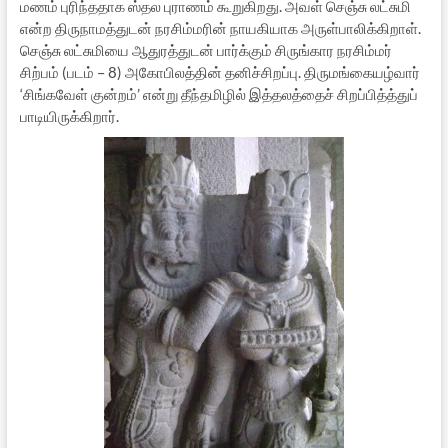
மணம் புரிந்ததாக ஸ்தல புராணம் கூறுகிறது. அவள் செஞ்சு லட்சுமி
என்ற திருநாமத்துடன் நரசிம்மரின் நாயகியாக அருள்பாலிக்கிறாள்.
செஞ்சு லட்சுமியை ஆதுரத்துடன் பார்க்கும் சிருங்கார நரசிம்மர்
சிற்பம் (படம் – 8) அகோபிலத்தின் தனிச்சிறப்பு. திருமங்கையழ்வார்
‘சிங்கவேள் குன்றம்’ என்று தீந்தமிழில் இத்தலத்தைச் சிறப்பித்த்துப்
பாடியிருக்கிறார்.