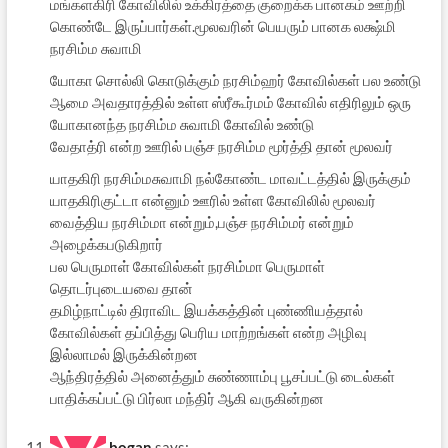
மங்களகிரி கோவிலில் உக்கிரத்தை குறைக்க பானகம் ஊற்றி
கொண்டே இருப்பார்கள்.மூலவரின் பெயரும் பானக லக்ஷ்மி
நரசிம்ம சுவாமி
யோகா சொல்லி கொடுக்கும் நரசிம்ஹர் கோவில்கள் பல உண்டு
ஆமை அவதாரத்தில் உள்ள ஸ்ரீகூர்மம் கோவில் எதிரிலும் ஒரு
யோகானந்த நரசிம்ம சுவாமி கோவில் உண்டு
வேதாத்ரி என்ற ஊரில் பஞ்ச நரசிம்ம மூர்த்தி தான் மூலவர்
யாதகிரி நரசிம்மசுவாமி நல்கோண்ட மாவட்டத்தில் இருக்கும்
யாதகிரிகுட்டா என்னும் ஊரில் உள்ள கோவிலில் மூலவர்
வைத்திய நரசிம்மா என்றும்,பஞ்ச நரசிம்மர் என்றும்
அழைக்கபடுகிறார்
பல பெருமாள் கோவில்கள் நரசிம்மா பெருமாள்
தொடர்புடையவை தான்
தமிழ்நாட்டில் திராவிட இயக்கத்தின் புண்ணியத்தால்
கோவில்கள் தப்பித்து பெரிய மாற்றங்கள் என்ற அழிவு
இல்லாமல் இருக்கின்றன
ஆந்திரத்தில் அனைத்தும் சுண்ணாம்பு பூசப்பட்டு டைல்கள்
பாதிக்கப்பட்டு பிர்லா மந்திர் ஆகி வருகின்றன
bogan
says: