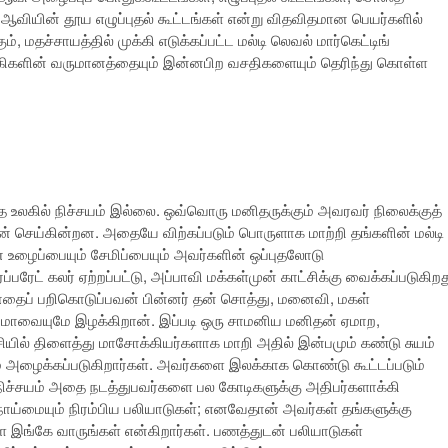
்த ஆவியின் தூய எழுப்புதல் கூட்டங்கள் என்று விதவிதமான பெயர்களில்
மதச்சாயத்தில் முக்கி எடுக்கப்பட்ட மல்டி லெவல் மார்கெட்டிங்
கிகளின் வருமானத்தையும் இன்னபிற வசதிகளையும் தெரிந்து கொள்ள
லகில் நிச்சயம் இல்லை. ஒவ்வொரு மனிதருக்கும் அவரவர் நிலைக்குத்
் செய்கின்றன. அதையே விற்கப்படும் பொருளாக மாற்றி தங்களின் மல்டி
ன் உழைப்பையும் சேமிப்பையும் அவர்களின் ஒப்புதலோடு
பரேட் கலர் ஏற்றப்பட்டு, அப்பாவி மக்கள்முன் காட்சிக்கு வைக்கப்படுகிறத
தைப் பறிகொடுப்பவன் பின்னர் தன் சொத்து, மனைவி, மகள்
மாவையுமே இழக்கிறான். இப்படி ஒரு சாமனிய மனிதன் ஏமாற,
சியில் திளைத்து மாசோக்கியர்களாக மாறி அதில் இன்பமும் கண்டு சுயம்
் அழைக்கப்படுகிறார்கள். அவர்களை இலக்காக கொண்டு கூட்டப்படும்
, நிச்சயம் அதை நடத்துபவர்களை பல கோடிகளுக்கு அதிபர்களாக்கி
நோய்மையும் நிரம்பிய பலியாடுகள்; எனவேதான் அவர்கள் தங்களுக்கு
இங்கே வாருங்கள் என்கிறார்கள். பணத்துடன் பலியாடுகள்