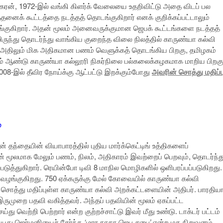
னகரன், 1972-இல் வங்கி கிளர்க் வேலையை உதறிவிட்டு அதை விடப் பல
த்தனைக் கூட்டத்தை நடத்தத் தொடங்குகிறார் எனக் குறிக்கப்பட்டாலும்
்குகிறார். அதன் மூலம் அனைவருக்குமான ஜெபக் கூட்டங்களை நடத்தத்
ிருந்து தொடர்ந்து வாங்கிய குறைந்த விலை நிலத்தில் காருண்யா கல்வி
ு, அதிலும் மிக அதிகமான பணம் வெளுக்கத் தொடங்கிய பிறகு, தமிழகம்
-ஆம் ஆண்டு காருண்யா கல்லூரி நிகர்நிலை பல்கலைக்கழகமாக மாறிய பிறகு
008-இல் தீவிர நோய்க்கு ஆட்பட்டு இறக்கும்போது
அவரின் சொத்து மதிப்ப
்
் தந்தையின் வியாபாரத்தில் புதிய மார்க்கெட்டிங் உத்திகளைப்
தன் மூலமாக மேலும் பணம், நிலம், அதிகாரம் இவற்றைப் பெறவும், தொடர்ந்த
டுத்துகிறார். ரெயின்போ டிவி 8 மாநில மொழிகளில் ஒளிபரப்பப்படுகிறது.
யை வழங்குகிறது. 750 ஏக்கருக்கு மேல் கோவையில் காருண்யா கல்வி
் சொத்து மதிப்புள்ள காருண்யா கல்வி அறக்கட்டளையின் அதிபர். பாரதியா
இருமுறை பதவி வகித்தவர். அந்தப் பதவியின் மூலம் ஏகப்பட்ட
வெற்றி பெற்றார் என்ற குற்றச்சாட்டு இவர் மீது உண்டு. டாக்டர் பட்டம்
ியது ஜெர்மனியைச் சேர்ந்த
‘மார நாதா ஜெப சபை’
என்ற மத நிறுவனம்.