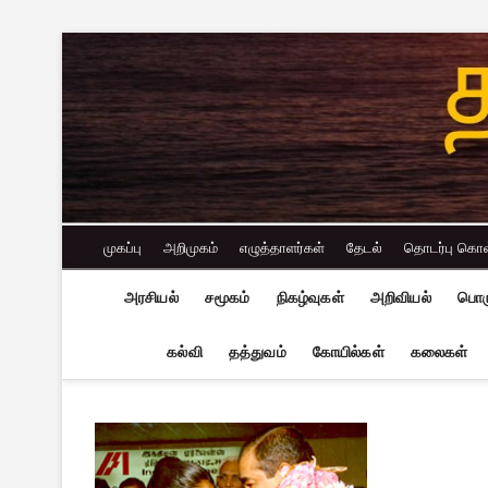
Skip
to
content
முகப்பு
அறிமுகம்
எழுத்தாளர்கள்
தேடல்
தொடர்பு கொ
அரசியல்
சமூகம்
நிகழ்வுகள்
அறிவியல்
பொர
கல்வி
தத்துவம்
கோயில்கள்
கலைகள்