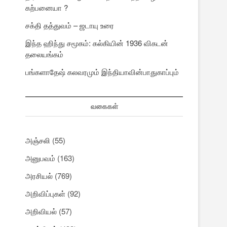
கற்பனையா ?
சக்தி தத்துவம் – ஜடாயு உரை
இந்த ஹிந்து சமூகம்: கல்கியின் 1936 விகடன்
தலையங்கம்
பங்களாதேஷ் கலவரமும் இந்தியாவின்பாதுகாப்பும்
வகைகள்
்
அஞ்சலி
(55)
அனுபவம்
(163)
அரசியல்
(769)
அறிவிப்புகள்
(92)
அறிவியல்
(57)