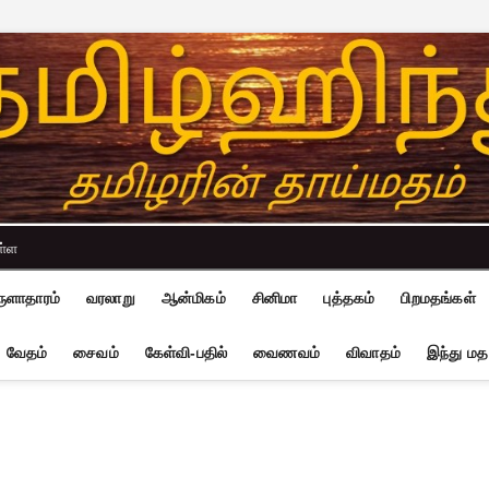
ள்ள
ுளாதாரம்
வரலாறு
ஆன்மிகம்
சினிமா
புத்தகம்
பிறமதங்கள்
வேதம்
சைவம்
கேள்வி-பதில்
வைணவம்
விவாதம்
இந்து மத