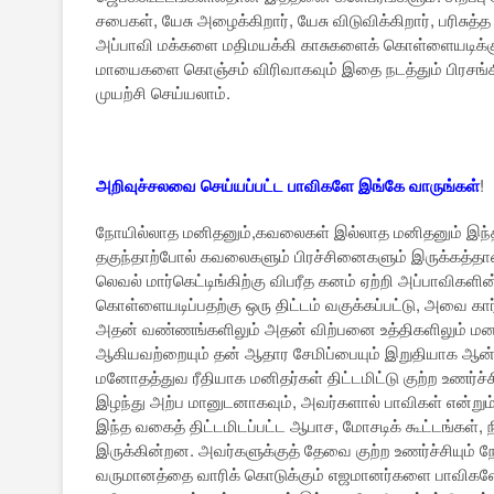
சபைகள், யேசு அழைக்கிறார், யேசு விடுவிக்கிறார், பரிசுத
அப்பாவி மக்களை மதிமயக்கி காசுகளைக் கொள்ளையடிக்கும், 
மாயைகளை கொஞ்சம் விரிவாகவும் இதை நடத்தும் பிரசங்
முயற்சி செய்யலாம்.
அறிவுச்சலவை செய்யப்பட்ட பாவிகளே இங்கே வாருங்கள்
!
நோயில்லாத மனிதனும்,கவலைகள் இல்லாத மனிதனும் இந்த உ
தகுந்தாற்போல் கவலைகளும் பிரச்சினைகளும் இருக்கத்தான
லெவல் மார்கெட்டிங்கிற்கு விபரீத கனம் ஏற்றி அப்பாவிகளி
கொள்ளையடிப்பதற்கு ஒரு திட்டம் வகுக்கப்பட்டு, அவை கார்ப்
அதன் வண்ணங்களிலும் அதன் விற்பனை உத்திகளிலும் மன
ஆகியவற்றையும் தன் ஆதார சேமிப்பையும் இறுதியாக ஆன்
மனோதத்துவ ரீதியாக மனிதர்கள் திட்டமிட்டு குற்ற உணர்ச்
இழந்து அற்ப மானுடனாகவும், அவர்களால் பாவிகள் என்றும
இந்த வகைத் திட்டமிடப்பட்ட ஆபாச, மோசடிக் கூட்டங்கள்
இருக்கின்றன. அவர்களுக்குத் தேவை குற்ற உணர்ச்சியும் 
வருமானத்தை வாரிக் கொடுக்கும் எஜமானர்களை பாவிகளே 