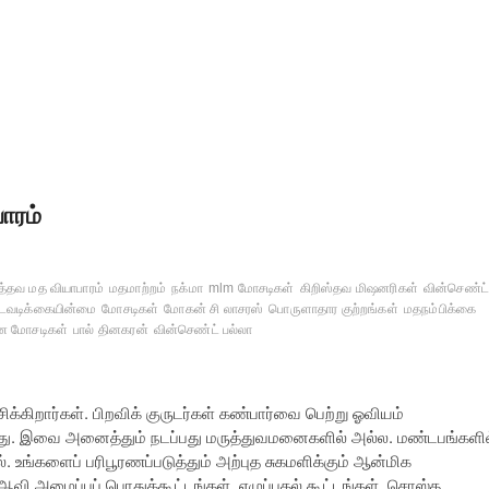
ாரம்
்த்தவ மத வியாபாரம்
மதமாற்றம்
நக்மா
mlm மோசடிகள்
கிறிஸ்தவ மிஷனரிகள்
வின்செண்ட
நடவடிக்கையின்மை
மோசடிகள்
மோகன் சி லாசரஸ்
பொருளாதார குற்றங்கள்
மதநம்பிக்கை
ன மோசடிகள்
பால் தினகரன்
வின்செண்ட் பல்லா
ிக்கிறார்கள். பிறவிக் குருடர்கள் கண்பார்வை பெற்று ஓவியம்
றது. இவை அனைத்தும் நடப்பது மருத்துவமனைகளில் அல்ல. மண்டபங்களில
. உங்களைப் பரிபூரணப்படுத்தும் அற்புத சுகமளிக்கும் ஆன்மிக
வி அழைப்புப் பொதுக்கூட்டங்கள், எழுப்புதல் கூட்டங்கள், சொஸ்த