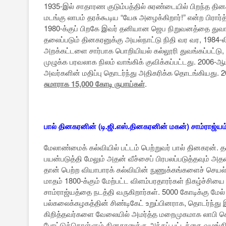
1935-இல் சாதாரண குடும்பத்தில் சுரண்டையில் பிறந்த தி
மடங்கு லாபம் தரக்கூடிய “யேசு அழைக்கிறார்!” என்ற பிரார்
1980-க்குப் பிறகே இவர் தனியான ஜெப நிறுவனத்தை துவங
தலைப்படும் தினகரனுக்கு அயல்நாட்டு நிதி வர வர, 1984-ல
அறக்கட்டளை சார்பாக பொறியியல் கல்லூரி துவங்கப்பட்ட
முழுக்க பரவலாக நிலம் வாங்கிக் குவிக்கப்பட்டது. 2006
அவர்களின் மதிப்பு தொடர்ந்து அதிகரிக்க தொடங்கியது. 2
சுமாராக 15,000 கோடி ருபாய்கள்
.
பால் தினகரனின் (டி.ஜி.எஸ்.தினகரனின் மகன்) சாம்ராஜ்யம
மேலாண்மைக் கல்வியில் பட்டம் பெற்றுவர் பால் தினகரன். தன
பயன்படுத்தி மேலும் அதன் வீச்சைப் பிரபலப்படுத்தவும் அ
தான் பெற்ற வியாபாரக் கல்வியின் நுணுக்கங்களைச் செயல்ப
மாதம் 1800-க்கும் மேற்பட்ட விளம்பரதாரர்கள் நிகழ்ச்சி
சாம்ராஜ்யத்தை நடத்தி வருகிறார்கள். 5000 கோடிக்கு மேல
பல்கலைக்கழகத்தின் சிண்டிகேட் உறுப்பினராக, தொடர்ந்து 
கிறித்தவர்களை வேலையில் அமர்த்த மறைமுகமாக லாபி செய்து 
போட்டுக்கொள்ளும் தினகரனுக்கு அந்தப் பட்டத்தை வழங்க