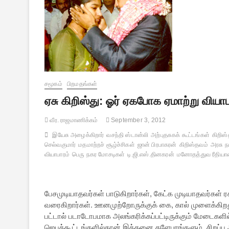
சமூகம்
பிறமதங்கள்
ஏசு கிறிஸ்து: ஓர் ஏகபோக ஏமாற்று வியாப
வீர. ராஜமாணிக்கம்
September 3, 2012
இயேசு அழைக்கிறார்
வசந்தி ஸ்டான்லி
அற்புதசுகக் கூட்டங்கள்
கிறிஸ
செல்வகுமார்
மதமாற்றச் சூழ்ச்சிகள்
ஜான் பிரபாகரன்
கிறிஸ்தவம்
அரசு 
வியாபாரம்
பெரு நகர மோசடிகள்
டி.ஜி.எஸ்.தினகரன்
மனோதத்துவ ரீதியா
பேசமுடியாதவர்கள் பாடுகிறார்கள், கேட்க முடியாதவர்கள் ரச
வரைகிறார்கள். ஊனமுற்றோருக்குக் கை, கால் முளைக்கி
பட்டால் படாடோபமாக அலங்கரிக்கப்பட்டிருக்கும் மேடைகளில்
ஜெபக்கூட்டங்களில்தான் இத்தனை களேபரங்களும். சிறப்பு ஆ