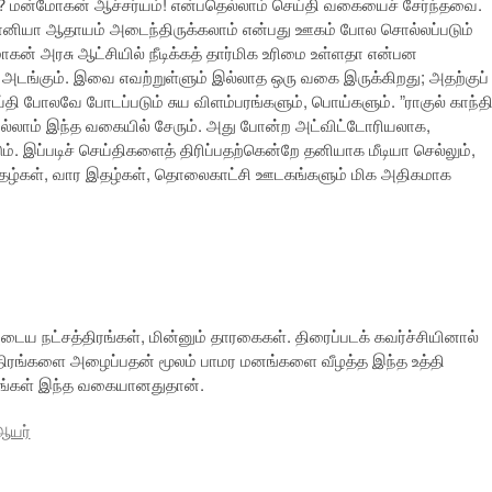
? மன்மோகன் ஆச்சர்யம்! என்பதெல்லாம் செய்தி வகையைச் சேர்ந்தவை.
சோனியா ஆதாயம் அடைந்திருக்கலாம் என்பது ஊகம் போல சொல்லப்படும்
ன் அரசு ஆட்சியில் நீடிக்கத் தார்மிக உரிமை உள்ளதா என்பன
அடங்கும். இவை எவற்றுள்ளும் இல்லாத ஒரு வகை இருக்கிறது; அதற்குப்
தி போலவே போடப்படும் சுய விளம்பரங்களும், பொய்களும். ”ராகுல் காந்த
பவையெல்லாம் இந்த வகையில் சேரும். அது போன்ற அட்விட்டோரியலாக,
ம். இப்படிச் செய்திகளைத் திரிப்பதற்கென்றே தனியாக மீடியா செல்லும்,
ளிதழ்கள், வார இதழ்கள், தொலைகாட்சி ஊடகங்களும் மிக அதிகமாக
ுடைய நட்சத்திரங்கள், மின்னும் தாரகைகள். திரைப்படக் கவர்ச்சியினால்
திரங்களை அழைப்பதன் மூலம் பாமர மனங்களை வீழத்த இந்த உத்தி
ஷேசங்கள் இந்த வகையானதுதான்.