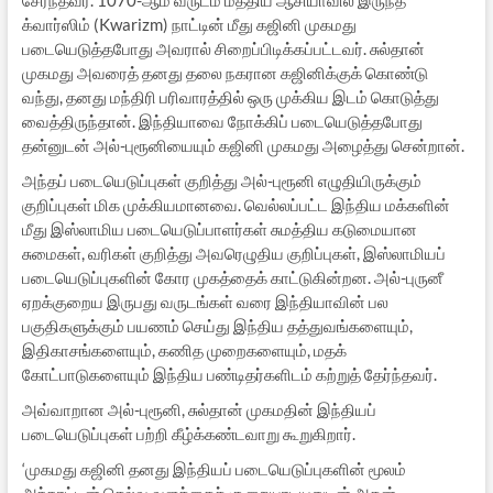
க்வார்ஸிம் (Kwarizm) நாட்டின் மீது கஜினி முகமது
படையெடுத்தபோது அவரால் சிறைப்பிடிக்கப்பட்டவர். சுல்தான்
முகமது அவரைத் தனது தலை நகரான கஜினிக்குக் கொண்டு
வந்து, தனது மந்திரி பரிவாரத்தில் ஒரு முக்கிய இடம் கொடுத்து
வைத்திருந்தான். இந்தியாவை நோக்கிப் படையெடுத்தபோது
தன்னுடன் அல்-புரூனியையும் கஜினி முகமது அழைத்து சென்றான்.
அந்தப் படையெடுப்புகள் குறித்து அல்-புரூனி எழுதியிருக்கும்
குறிப்புகள் மிக முக்கியமானவை. வெல்லப்பட்ட இந்திய மக்களின்
மீது இஸ்லாமிய படையெடுப்பாளர்கள் சுமத்திய கடுமையான
சுமைகள், வரிகள் குறித்து அவரெழுதிய குறிப்புகள், இஸ்லாமியப்
படையெடுப்புகளின் கோர முகத்தைக் காட்டுகின்றன. அல்-புருனீ
ஏறக்குறைய இருபது வருடங்கள் வரை இந்தியாவின் பல
பகுதிகளுக்கும் பயணம் செய்து இந்திய தத்துவங்களையும்,
இதிகாசங்களையும், கணித முறைகளையும், மதக்
கோட்பாடுகளையும் இந்திய பண்டிதர்களிடம் கற்றுத் தேர்ந்தவர்.
அவ்வாறான அல்-புரூனி, சுல்தான் முகமதின் இந்தியப்
படையெடுப்புகள் பற்றி கீழ்க்கண்டவாறு கூறுகிறார்.
‘முகமது கஜினி தனது இந்தியப் படையெடுப்புகளின் மூலம்
அந்நாட்டின் செல்வ வளத்தைச் சூறையாடியதுடன் அதன்