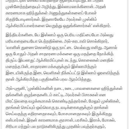
முன்னேற்றத்தையும் அழித்து, இல்லாமலாக்கினான். அதன்
காரணமாக ஹிந்துக்கள் அணுத்துகள்களைப் போலச்
சிதறியோடினார்கள். இதனாலேயே அவர்கள் முஸ்லிம்
ஆக்கிரமிப்பாளர்களை வெறுத்து ஒதுங்கினார்கள்’ என்கிறார்.
இந்தியர்களிடையே இஸ்லாம் ஒரு பெரிய மதிப்பையோ அல்லது
மரியாதையையோ பெற்றதில்லை. அல்-கரடாவி சொல்கிறார்,
‘வாளின் துணை கொண்டு ஒரு நாட்டை வெல்வது எளிது. ஆனால்
ஒரு போதும் அதன் சாதாரண மக்களை ஒரு மதத்தை நோக்கித்
திருப்ப இயலாது’. ஆக்கிரமிப்புகள் கடந்து, கொலைகள் மனதில்
மறைந்த பின், சாதாரண மக்களுக்கும் இஸ்லாமிற்கும்
இடையிலிருந்த இடைவெளிகள் நீக்கப்பட்டு இஸ்லாம் ஓரளவிற்குத்
தான் ஆக்கிரமித்த பகுதிகளில் பரவ ஆரம்பித்தது.
அல்-புரூனி, ‘முஸ்லிம்களின் நடை, உடை, பாவனைகளை ஹிந்துக்கள்
தங்களின் குழந்தைகளிடம் காட்டி, அவர்கள் பிசாசுகள் என
மிரட்டுவதை வழக்கமாகக் கொண்டிருந்தார்கள். மேலும் முஸ்லிகள்,
தாங்கள் செய்யும் ஒவ்வொரு நடவடிக்கைகளுக்கும் தாங்கள்
செய்வதற்கு எதிரானதாகவும், மோசமானதாகவும் இருக்கிறது
என்பார்கள். இதன் காரணமாக குரசான், பரசீகம், இராக், மோசுல்,
சிரியா மற்றும் பல நாடுகளிலிருந்து முதலில் பவுத்தர்களும்,