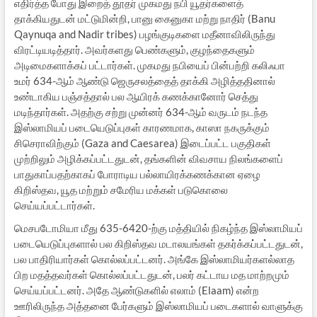
எதிர்த்த போது இறைத் தூதர் முகமது நபி யூதர்களைத்
தாக்கியதுடன் மட்டுமின்றி, பானு கைனுகா மற்று நாதிர் (Banu
Qaynuqa and Nadir tribes) பழங்குடிகளை மதீனாவிலிருந்து
விரட்டியடித்தார். அவர்களது பெண்களும், குழந்தைகளும்
அடிமைகளாக்கப் பட்டார்கள். முகமது நபியைப் பின்பற்றி கலிஃபா
உமர் 634-ஆம் ஆண்டு ஜெருசலத்தைத் தாக்கி அழித்ததினால்
உண்டாகிய பஞ்சத்தால் பல ஆயிரக் கணக்கானோர் செத்து
மடிந்தார்கள். அதற்கு சற்று முன்னர் 634-ஆம் வருடம் நடந்த
இஸ்லாமியப் படையெடுப்புகள் காரணமாக, காஸா நகருக்கும்
சிசெராவிற்கும் (Gaza and Caesarea) இடைப்பட்ட பகுதிகள்
முற்றிலும் அழிக்கப்பட்டதுடன், தங்களின் விவசாய நிலங்களைப்
பாதுகாப்பதற்காகப் போராடிய பல்லாயிரக்கணக்கான ஏழை
கிறிஸ்தவ, யூத மற்றும் சமேரிய மக்கள் படுகொலை
செய்யப்பட்டார்கள்.
மெசபடோமியா மீது 635-6420-ற்கு மத்தியில் நிகழ்ந்த இஸ்லாமியப்
படையெடுப்புகளால் பல கிறிஸ்தவ மடாலயங்கள் தகர்க்கப்பட்டதுடன்,
பல பாதிரியார்கள் கொல்லப்பட்டனர். அங்கே இஸ்லாமியர்களல்லாத
பிற மதத்தவர்கள் கொல்லப்பட்டதுடன், பலர் கட்டாய மத மாற்றமும்
செய்யப்பட்டனர். அதே ஆண்டுகளில் எலாம் (Elaam) என்ற
ஊரிலிருந்த அத்தனை பேர்களும் இஸ்லாமியப் படைகளால் வாளுக்கு