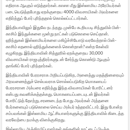
எதிராக ஆயுதம் எடுத்தார்கள். காஸா மீது இஸ்லாமிய அரேபியர்கள்
படையெடுத்தபோது ஏறக்குறைய 4000 விவசாயிகள் அவர்களை
எதிர்த்துப் போர் புரிந்ததால் கொல்லப்பட்டார்கள்.
இந்தியாவிலும் இதுவே நடந்தது. முன்பே கூறியபடி சிந்துவில் பின்-
காசிம் இந்துக்களை மூன்று நாட்கள் படுகொலை செய்தான்.
ஹிந்துகள் இஸ்லாமியர்களை மகிழ்ச்சியோடு வரவேற்றால் பின்-
காசிம் எதனால் ஹிந்துக்களைக் கொன்றான்? என்ற கேள்வி
எழுகிறது. இந்தியாவின் சித்தூரில் ஏறக்குறைய 30,000
விவசாயிகள் ராஜபுத்திரர்களுடன் சேர்ந்து கொண்டு ஆயுதம்
தாங்கிப் போர் புரிந்தார்கள்.
இந்தியாவின் பேரரசராக அறியப்படுகிற, அனைத்து மதத்தினரையும்
அரவணைத்துச் செல்பவராக சொல்லப்படுகிற மொகலாயப்
பேரரசரான அக்பரை எதிர்த்து இந்த விவசாயிகள் போரிட்டனர்
என்பது கவனிக்கத்தக்கது. மொகலாயப்படையுடன் இவர்கள்
போரிட்டுத் தோற்று, சரணடைந்த போது அவர்கள் அத்தனை
பேர்களையும் படுகொலை செய்ய அக்பர் உத்தரவிட்டார். இது போன்ற
சம்பவங்கள் இஸ்லாமிய ஆட்சியாளர்களுக்கு இந்தியாவில் கிடைத்த
வரவேற்பை நமக்கு விளக்குகிறது.
இஸ்லாமிய ஆக்கிரமிப்பாளர்கள் தங்களின் நாட்டைப் பிடிக்க