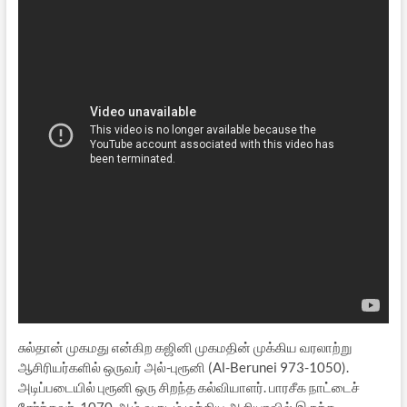
சுல்தான் முகமது என்கிற கஜினி முகமதின் முக்கிய வரலாற்று
ஆசிரியர்களில் ஒருவர் அல்-புரூனி (Al-Berunei 973-1050).
அடிப்படையில் புரூனி ஒரு சிறந்த கல்வியாளர். பாரசீக நாட்டைச்
சேர்ந்தவர். 1070-ஆம் வருடம் மத்திய ஆசியாவில் இருந்த