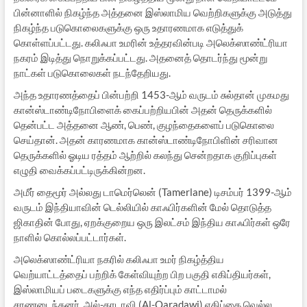
பின்னாளில் நிகழ்ந்த அத்தனை இஸ்லாமிய வெற்றிகளுக்கு அடுத்து
நிகழ்ந்த படுகொலைகளுக்கு ஒரு உதாரணமாக எடுத்துக்
கொள்ளப்பட்டது. கலிஃபா உமரின் உத்தரவின்படி அலெக்ஸாண்ட்ரியா
நகரம் இடித்து நொறுக்கப்பட்டது. அதனைத் தொடர்ந்து மூன்று
நாட்கள் படுகொலைகள் நடந்தேறியது.
அந்த உதாரணத்தைப் பின்பற்றி 1453-ஆம் வருடம் சுல்தான் முகமது
கான்ஸ்டாண்டிநோபிளைக் கைப்பற்றியபின் அதன் தெருக்களில்
தென்பட்ட அத்தனை ஆண், பெண், குழந்தைகளைப் படுகொலை
செய்தான். அதன் காரணமாக கான்ஸ்டாண்டிநோபிளின் சரிவான
தெருக்களில் ஓடிய ரத்தம் ஆற்றில் கலந்து சென்றதாக குறிப்புகள்
எழுதி வைக்கப்பட்டிருக்கின்றன.
அமீர் தைமூர் அல்லது டாமெர்லென் (Tamerlane) டிசம்பர் 1399-ஆம்
வருடம் இந்தியாவின் டெல்லியில் காஃபிர்களின் மேல் தொடுத்த
ஜிகாதின் போது, ஏறக்குறைய ஒரு இலட்சம் இந்திய காஃபிர்கள் ஒரே
நாளில் கொல்லப்பட்டார்கள்.
அலெக்ஸாண்ட்ரியா நகரில் கலிஃபா உமர் நிகழ்த்திய
வெற்யாட்டத்தைப் பற்றிக் கேள்வியுற்ற பிற பகுதி எகிப்தியர்கள்,
இஸ்லாமியப் படைகளுக்கு எந்த எதிர்ப்பும் காட்டாமல்
சரணடைந்தனர். அல்-கரடாவி (Al-Qaradawi) எகிப்தை வெல்ல