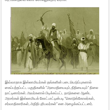
இவ்வாறாக இஸ்லாமியர்கள் தங்களின் படையெடுப்புகளால்
கைப்பற்றப்பட்ட பகுதிகளில் “அமைதியையும், நீதியையும்” நிலை
நாட்டினார்கள். அவர்களால் பிடிக்கப்பட்ட நாடுகளை ஆண்ட
அரசர்கள் இஸ்லாமியக் கோட்பாட்டின்படி “கொடுங்கோலர்கள்,
சர்வாதிகாரிகள், அநீதி புரிபவர்கள்” என அழைக்கப்பட்டனர்.