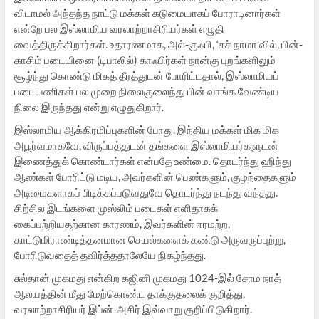
விடாமல் அந்தந்த நாட்டு மக்கள் கடுமையாகப் போராடினார்கள்
என்றே பல இஸ்லாமிய வரலாற்றாசிரியர்கள் எழுதி
வைத்திருக்கிறார்கள். உதாரணமாக, அல்-குஃபி, ‘சச் நாமா’வில், பின்-
காசிம் படையினை (டிபாலில்) காஃபிர்கள் நான்கு புறங்களிலும்
சூழ்ந்து கொண்டு மிகத் தீரத்துடன் போரிட்டதால், இஸ்லாமியப்
படையணிகள் பல முறை நிலைகுலைந்து பின் வாங்க வேண்டிய
நிலை இருந்தது என்று எழுதுகிறார்.
இஸ்லாமிய ஆக்கிரமிப்புகளின் போது, இந்திய மக்கள் மிக மிக
அபூர்வமாகவே, விருப்பத்துடன் தங்களை இஸ்லாமியர்களுடன்
இணைத்துக் கொண்டார்கள் என்பதே உண்மை. தொடர்ந்து ஹிந்து
ஆண்கள் போரிட்டு மடிய, அவர்களின் பெண்களும், குழந்தைகளும்
அடிமைகளாகப் பிடிக்கப்படுவதுவே தொடர்ந்து நடந்து வந்தது.
சிற்சில இடங்களை முஸ்லிம் படைகள் எளிதாகக்
கைப்பற்றியதற்கான காரணம், இவர்களின் ஈரமற்ற,
காட்டுமிராண்டித்தனமான செயல்களைக் கண்டு அருவருப்புற்று,
போரிடுவதைத் தவிர்த்ததாலேயே நிகழ்ந்தது.
சுல்தான் முகமது என்கிற கஜினி முகமது 1024-இல் சோம நாத்
ஆலயத்தின் மீது மேற்கொண்ட தாக்குதலைக் குறித்து,
வரலாற்றாசிரியர் இப்ன்-அசிர் இவ்வாறு குறிப்பிடுகிறார்.