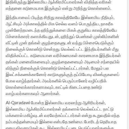
இதிலிருந்து இஸ்லாமிய ஆக்கிரமிப்பாளர்கள் விதித்த வரிகள்
எத்தனை கடுமையாக இருக்கும் என்று அறிந்து கொள்ளலாம்.
இந்தியாவைப் பிடித்த சிறிது காலத்திலேயே இஸ்லாமிய நீதியும்,
ஆட்சியும் அக்காலத்தில் மிக செல்வ வளம் பொருந்திய, நாகரீக
முன்னேற்றமடைந்த ஹிந்துக்களை மிகக் குறுகிய காலத்திலேயே
பிச்சைக்காரர் களாக்கியதுடன், ஹிந்துப் பெண்கள் முஸ்லிம்களின்
வீட்டின் முன் தங்கள் குழந்தைகளுடன் வந்து பிச்சையெடுக்கும்
நிலைக்குக் கொண்டு சென்றது. வெல்லப் பட்ட இந்தியர்களின் மீது
விதிக்கப்பட்ட கடுமையான வரிச்சுமைகள் காரணமாக இந்தியர்கள்
தங்கள் மனைவிகளையும், குழந்தைகளையும் அடிமைச் சந்தையில்
விற்கும் நிலைக்குக் கொண்டு செல்லப்பட்டார்கள். மேலும் பல
இலட்சக்கணக்கானோர் காடுகளுக்குத் தப்பியோடி விலங்குகளைப்
போல வாழ்ந்தார்கள். அவர்களில் பெரும்பாலோர் வழிப்பறிக்
கொள்ளைக்காரர்களாகவும், காட்டில் கிடைப்பதை உண்டு
வாழ்பவர்களாகவும் ஆனார்கள்.
Al-Qaradawi போன்ற இஸ்லாமிய வரலாற்று ஆசிரியர்கள்,
இஸ்லாமிய ஆக்கிரமிப்பாளர்கள் தங்களால் வெல்லப்பட்ட நாட்டு
மக்களால் மகிழ்வுடன் வரவேற்கப்பட்டார்கள் என்று கூறுவதில் எந்த
நம்பகத்தன்மையும் இல்லை என்பதே உண்மை. போரிடத் தெரியாத
ஏழை விவசாயிகள் கூட இஸ்லாமியப் படையெடுப்பாளர்களுக்கு