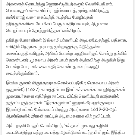
அதனைத் தொடர்ந்து ஜொராஸ்டிரியர்களும் வெளியேறினர்.
மொகமது-பின்-காசிம் ப்ராஹ்ம்னாபாத், மூல்தானிலிருந்து
கன்னோஜ் வரை கைப்பற்றி நடத்திய பேரழிவுகள்
ஹிந்துக்களிடையே மிகப் பெரும் எதிர்ப்பையும், ஆழமான
வெறுப்பையும் தோற்றுவித்தன’ என்கிறார்.
ஹிந்து போராளிகள் இஸ்லாமியர்களிடம் அடிபணிவதற்குப் பதிலாக,
எளிதில் நெருங்க முடியாத மூல்தானுக்கு அடுத்துள்ள
மலைப்பகுதிகளிலும், அலிகர் போன்ற பகுதிகளிலும் சென்று தங்கிக்
கொண்டனர். முகலாய அரசர் பாபர் தான் ஆக்ரவிற்கு அருகில் இது
போன்ற போராளிகளை எதிர்கொண்டதாகவும் எழுதி
வைத்திருக்கிறார்.
இரக்க குணம் மிகுந்தவராக சொல்லப்படுகிற மொகலாய அரசர்
ஜஹாங்கீர் (1627) காலத்தில் பல இலட்சக்கணக்கான ஹிந்துக்கள்
முகலாயர்களை எதிர்த்து நாட்டை விட்டு வெளியேறி காடுகளில்
தஞ்சம் புகுந்தார்கள். “இரக்கமுள்ள” ஜஹாங்கீர் ஏறக்குறைய
இரண்டு லட்சம் பேர்களைப் பிடித்து அவர்களை 1619-20-ஆம்
ஆண்டுகளில் இரான் நாட்டில் அடிமைகளாக விற்றுவிட்டார்.
அல்-புரூனி மேலும் சொல்கிறார், ‘சுல்தான் முகமது கஜினி
படையெடுத்து வந்து பல பத்து ஆண்டுகள் கடந்த பின்னும், இந்திய