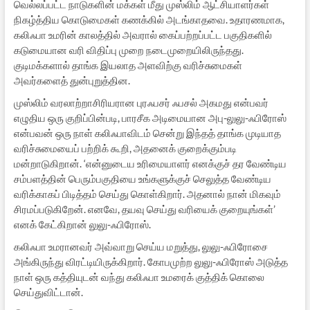
வெல்லப்பட்ட நாடுகளின் மக்கள் மீது முஸ்லிம் ஆட்சியாளர்கள்
நிகழ்த்திய கொடுமைகள் கணக்கில் அடங்காதவை. உதாரணமாக,
கலிஃபா உமரின் காலத்தில் அவரால் கைப்பற்றப்பட்ட பகுதிகளில்
கடுமையான வரி விதிப்பு முறை நடைமுறையிலிருந்தது.
குடிமக்களால் தாங்க இயலாத அளவிற்கு வரிச்சுமைகள்
அவர்களைத் துன்புறுத்தின.
முஸ்லிம் வரலாற்றாசிரியரான புரஃபசர் ஃபசல் அகமது என்பவர்
எழுதிய ஒரு குறிப்பின்படி, பாரசீக அடிமையான அபு-லுலு-ஃபிரோஸ்
என்பவன் ஒரு நாள் கலிஃபாவிடம் சென்று இந்தத் தாங்க முடியாத
வரிச்சுமையைப் பற்றிக் கூறி, அதனைக் குறைக்கும்படி
மன்றாடுகிறான். ‘என்னுடைய உரிமையாளர் எனக்குச் தர வேண்டிய
சம்பளத்தின் பெரும்பகுதியை உங்களுக்குச் செலுத்த வேண்டிய
வரிக்காகப் பிடித்தம் செய்து கொள்கிறார். அதனால் நான் மிகவும்
சிரமப்படுகிறேன். எனவே, தயவு செய்து வரியைக் குறையுங்கள்’
எனக் கேட்கிறான் லுலு-ஃபிரோஸ்.
கலிஃபா உமரானவர் அவ்வாறு செய்ய மறுத்து, லுலு-ஃபிரோசை
அங்கிருந்து விரட்டியிருக்கிறார். கோபமுற்ற லுலு-ஃபிரோஸ் அடுத்த
நாள் ஒரு கத்தியுடன் வந்து கலிஃபா உமரைக் குத்திக் கொலை
செய்துவிட்டான்.