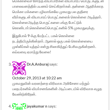
மெக்காவைச் சோ்ந்த வியாபாரிகள் வியாபாரப் பொருட்களுடன்
பாலைவனத்தில் பயணம் செய்கிறாா்கள். தன்னை ஆதரிக்காத
மெக்கா மக்களை பழிவாங்கவே முகமது பல குதிரை
வீரா்களுடன் வியாபாரப் பொருட்களைக் கொள்ளை அடித்தாா்.
கொள்ளைஅடித்த பொருட்களை பங்கு போட்டுக்
கொண்டாா்.கொள்ளைப்பொருட்களில் 5% முகமதுவுக்கு.
இதுபோல் 9-க்கு மேற்பட்ட பகல் கொள்ளை
நடத்தியிருக்கின்றாா். ஆனால் ஒரு பகல் கொள்ளையை
முஸ்லீம்கள் யுத்தம் என்று சிலாகித்துப் பேசிவருகின்றனா்.
எவ்வளவு ஏமாற்று வேலை!
Dr.A.Anburaj
says:
October 29, 2013 at 10:22 am
முகமதுவின் வரலாற்றை விரிவாக அலிசேனா மற்றும்
பலநபர்களில் விமா்சனங்களின் அடிப்படையில் விரிவாக எழுத
வேண்டுகிறேன்.
jayakumar n
says: