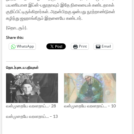
பயணியான இப்ன்-பதூதாவும் இதே நிலையைக் கண்டதாகக்
குறிப்பிட்டிருக்கிறார்கள். அதன்பிறகு ஒன்பது நூற்றாண்டுகள்
கழிந்து ஜஹாங்கீரும் இதனையே கண்டார்.
(தொடரும்).
Share this:
WhatsApp
Print
Email
தொடர்புடைய பதிவுகள்
வன்முறையே வரலாறாய்…- 28
வன்முறையே வரலாறாய்… – 10
வன்முறையே வரலாறாய்… – 13