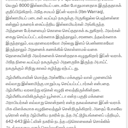
வெறும் 8000 இஸ்லாமியப் படைகளே போதுமானதாக இருந்ததாகக்
குறிப்பிடுகிறார். அதே சமயம் இப்ன்-வராக் (Ibn-Warraq),
இஸ்லாமியப் படைகள் ஃபய்யும் நகருக்கு அருகிலுல்ல பெஹ்னஸ்ஸா
என்னும் நகரைக் கைப்பற்றிய இஸ்லாமியர்கள் அங்கிருந்த
அத்தனை பேர்களையும் கொலை செய்ததாகக் கூறுகிறார். அவர்கள்
கைது செய்யப்பட்டவர்களாக இருந்தாலும், சரணடைந்தவர்களாக
இருந்தாலும், வயதானவரகவோ அல்லது இளம் பெண்ணாகவோ
இருந்தாலும் அதனைக் கணக்கில் கொள்ளாமல் வகை
தொகையின்றி அவர்களைக் கொன்றதாக எழுதுகிறார் இப்ன்-வராக்.
அதே நிலை ஃபய்யும் நகருக்கும் அதனருகே இருந்த அபாய்ட்
நகருக்கும் சிறிது காலம் கழித்து ஏற்பட்டது.
ஆர்மீனியாவின் மொத்த அஸ்ஸீரிய மக்களும் வாள் முனையில்
எவ்வாறு இஸ்லாமிற்கு மாறும்படி செய்யப்பட்டார்கள் என்பதை
ஆர்மீனிய வரலாற்று ஏடுகள் எழுதி வைத்திருக்கின்றன.
ஆர்மீனியாவிலிருக்கும் யூச்சைட்டா என்ற பகுதி மக்களை
அராபியர்கள் எவ்வாறு கொன்றனர் என்ற தகவல்களை இப்ன்-வராக்
மிக விளக்கமாக எழுதிவைத்துச் சென்றிருக்கிறார். அதைப் போலவே
டிரொன் என்ற ஆர்மினிய நகரில் நடந்த அட்டூழியங்களைப் பற்றியும்,
642-643 இல் ட்வின் நகரில் நடந்த படுகொலைகள் சொல்லில்
அடங்காதவை எனச் சொல்லுகிறார் வராக்.