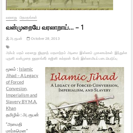
வரலாறு
பிறமதங்கள்
வன்முறையே வரலாறாய்… – 1
அ.ரூபன்
October 28, 2013
அக்பர்
மதம்
வரலாறு
ஜிஹாத்
மதமாற்றம்
அடிமை
இஸ்லாம்
முகலாயர்கள்
இந்துக்கள்
புருனி
வன்முறை
ஜஹாங்கீர்
கஜினி
சுல்தான்
போர்
இஸ்லாமியப் படையெடுப்பு
மூலம் :
Islamic
Jihad – A Legacy
of Forced
Convesion,
Imperialism and
Slavery BY M.A.
Khan
தமிழில் : அ. ரூபன்
“அமைதி
மார்கமென”