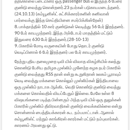
தற்கொலை படையினர் ஒரு passenger bus ல் இருந்த 6 பேரை
குண்டு வைத்து கொன்றனர்.23 நபர்கள் படுகாயமடைந்தனர்.
(24.10.13) (கம்யூனிஸ்ட் கட்சிக்காரர்களின் கனிவான்
பார்வைக்கு இந்த செய்தியினை சமர்பிக்கின்றேன்)
8. பாக்தாத்தில் 10 கார் குண்டுகள் வெடித்து 56 பேர் இறந்தனர்.
90 பேர் காயமுற்றனர். இந்த அக்டோபர் மாதத்தில் மட்டும்
இதுவரை 630 பேர் இறந்தனர்,(28-10-13)
9. பிகாரில் மோடி வருகையின் போது தொடர் குண்டு
வெடிப்பினால் 6 பேர் இறந்தனர் பல பேர் காயமுற்றனர்.
நேற்று புதிய தலைமுறை டிவி யில் விவாத விகழ்சியில் கலந்து
கொண்டு பேசிய தமிழக முஸ்லிம் முனேற்ற கழக நபர் பிகாரில்
குண்டு வைத்தது RSS தான் என்று கூறுகிறான் உலகம் பூராவும்
வெடி வைத்து மக்களை கொல்லும் முஸ்லிம்கள் இந்தியாவை
ஒரு முஸ்லிம் நாடாக ஆக்கிட வெறி கொண்டு குண்டு வைத்து
மக்களை கொல்வதில் வியப்பேதும் இல்லை. மேலே உள்ள 8
விஷயங்களை படித்த பின்னரும் அந்த டிவி யில் ஒரு துலுக்கன்
பிகாரில் முஸ்லிம் தீவிரவாதிகள் குண்டு வைக்கவில்லை என்று
சொன்னால் பைத்தியக்காரன் கூட நம்பமாட்டான். ஆனால்
கம்யூனிஸ்ட் மற்றும் காங்கிரஸ் காரர்கள் மட்டும் நம்புவார்கள்.
காரணம் அவனது ஒட்டு.