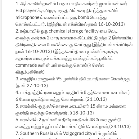
1. ஆப்கானிஸ்தானில் Logar மாநில கவர்னர் ஜமால் என்பவர்
Eid prayer க்கு பிறகு மசூதியில் உரை நிகழ்த்துகையில்
microphone ல் வைக்கப்பட்ட ஒரு bomb வெடித்து
கொல்லப்பட்டார். (இந்தியன் எக்ஸ்பிரஸ் நாள் 16-10-2013)
2. ரஷ்யாவில் ஒரு chemical storage facility யை வெடி
வைத்து தகர்க்க 2 மாத காலமாக திட்டமிட்டுருந்த 2 இஸ்லாமிய
தீவிரவாதிகளை போலீஸ் கைது செய்தது.(இந்தியன் எக்ஸ்பிரஸ்
நாள் 16-10-2013) (இந்த செய்தியை முஸ்லிம்களுக்கு
சதாசர்வ காலமும் வக்காலத்து வாங்கும் கம்யூனிஸ்ட்
commrade களின் பார்வைக்கு கொண்டு செல்ல
விரும்புகிறேன்)
3. நைஜீரிய ராணுவம் 95 முஸ்லிம் தீவிரவாதிகளை கொன்றது.
(நாள் 27-10-13)
4. பாக்தாத்தில் ரவா எனும் பகுதியில் 8 தற்கொலை படையினர்
6 பேரை குண்டு வைத்து கொன்றனர். (21.10.13)
5. ஈராக்கில் ஒரு தற்கொலை படையினர் 15 கிராம மக்களை
குண்டு வைத்து கொன்றனர். ((18-10-13)
6. ஈராக்கில் 2 நாட்களில் தீவிரவாதிகள் 48 பேரை குண்டு
வைத்து மற்றும் துப்பாக்கியால் சுட்டும் கொன்றனர்,(24.10.13)
7. Southern Russia வில் Volgograd city யில் முஸ்லிம்