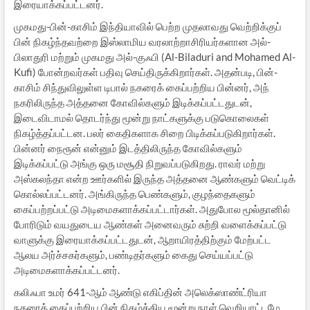
இரையாக்கப்பட்டனர்.
முகமது-பின்-காசிம் இந்தியாவில் பெற்ற முதலாவது வெற்றிக்குப்
பின் நிகழ்ந்தவற்றை இஸ்லாமிய வரலாற்றாசிரியர்களான அல்-
பிலாதுரி மற்றும் முகமது அல்-குஃபி (Al-Biladuri and Mohamed Al-
Kufi) போன்றவர்கள் பதிவு செய்திருக்கிறார்கள். அதன்படி, பின்-
காசிம் சிந்துவிலுள்ள டிபால் நகரைக் கைப்பற்றிய பின்னர், அந்
நகரிலிருந்த அத்தனை கோவில்களும் இடிக்கப்பட்டதுடன்,
இடைவிடாமல் தொடர்ந்து மூன்று நாட்களுக்கு படுகொலைகள்
நிகழ்த்தப்பட்டன. பலர் கைதிகளாக சிறை பிடிக்கப்படுகிறார்கள்.
பின்னர் நைரூன் என்னும் இடத்திலிருந்த கோவில்களும்
இடிக்கப்பட்டு அங்கு ஒரு மசூதி நிறுவப்படுகிறது. ராவர் மற்று
அஸ்கலந்தா என்ற ஊர்களில் இருந்த அத்தனை ஆண்களும் வெட்டிக்
கொல்லப்பட்டனர். அங்கிருந்த பெண்களும், குழந்தைகளும்
கைப்பற்றப்பட்டு அடிமைகளாக்கப்பட்டார்கள். அதுபோல மூல்தானில்
போரிடும் வயதுடைய ஆண்கள் அனைவரும் சுற்றி வளைக்கப்பட்டு
வாளுக்கு இரையாக்கப்பட்டதுடன், ஆறாயிரத்திற்கும் மேற்பட்ட
ஆலய அர்ச்சகர்களும், பண்டிதர்களும் கைது செய்யப்பட்டு
அடிமைகளாக்கப்பட்டனர்.
கலிஃபா உமர் 641-ஆம் ஆண்டு எகிப்தின் அலெக்ஸாண்ட்ரியா
நகரைக் கைப்பற்றிய பின் நிகழ்த்திய மூன்று நாள் வெறியாட்டமே