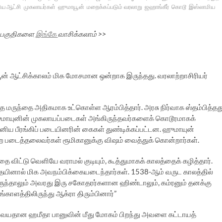
ிய ஆட்சி
முகலாயர்கள்
ஹுமாயூன்
மறைக்கப்படும் வரலாறு
ஜஹாங்கீர்
கொடூ
இஸ்லாமிய
 பகுதிகளை
இங்கே
வாசிக்கலாம் >>
ன் ஆட்சிக்காலம் மிக மோசமான ஒன்றாக இருந்தது. வரலாற்றாசிரியர்
தை மருந்தை அதிகமாக உட்கொள்ள ஆரம்பித்தார். அரசு நிர்வாக ஸ்தம்பித்தத
ுமாயுனின் முகலாயப்படைகள் அங்கிருந்தவர்களைக் கொடூரமாகக்
னிய பீரங்கிப் படையினரின் கைகள் துண்டிக்கப்பட்டன. ஹுமாயுன்
படைத்தலைவர்கள் ரூமிகானுக்கு விஷம் வைத்துக் கொன்றார்கள்.
தை விட்டு வெளியே வராமல் குடியும், கூத்துமாகக் காலத்தைக் கழித்தார்.
தையினால் மிக அவநம்பிக்கையடைந்தார்கள். 1538-ஆம் வருட காலத்தில்
ந்தாலும் அவரது இரு சகோதரர்களான ஹிண்டாலும், கம்ரனும் தனக்கு
்காளத்திலிருந்து ஆக்ரா திரும்பினார்”
4 வயதான ஹமீதா பானுவின் மீது மோகம் பிறந்து அவளை கட்டாயத்