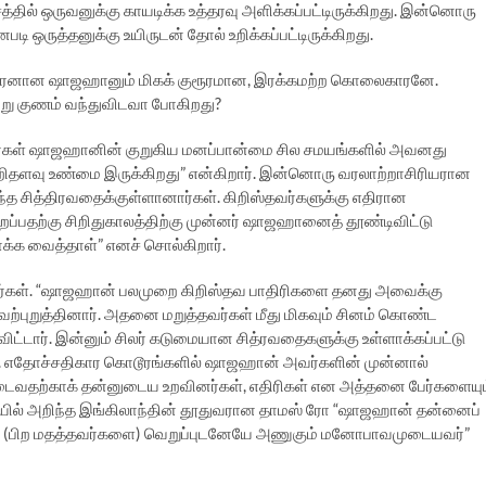
ல் ஒருவனுக்கு காயடிக்க உத்தரவு அளிக்கப்பட்டிருக்கிறது. இன்னொரு
ஒருத்தனுக்கு உயிருடன் தோல் உறிக்கப்பட்டிருக்கிறது.
ன் பேரனான ஷாஜஹானும் மிகக் குரூரமான, இரக்கமற்ற கொலைகாரனே.
ேறு குணம் வந்துவிடவா போகிறது?
யர்கள் ஷாஜஹானின் குறுகிய மனப்பான்மை சில சமயங்களில் அவனது
ிறிதளவு உண்மை இருக்கிறது” என்கிறார். இன்னொரு வரலாற்றாசிரியரான
ந்த சித்திரவதைக்குள்ளானார்கள். கிறிஸ்தவர்களுக்கு எதிரான
தற்கு சிறிதுகாலத்திற்கு முன்னர் ஷாஜஹானைத் தூண்டிவிட்டு
க்க வைத்தாள்” எனச் சொல்கிறார்.
ார்கள். “ஷாஜஹான் பலமுறை கிறிஸ்தவ பாதிரிகளை தனது அவைக்கு
புறுத்தினார். அதனை மறுத்தவர்கள் மீது மிகவும் சினம் கொண்ட
்டார். இன்னும் சிலர் கடுமையான சித்ரவதைகளுக்கு உள்ளாக்கப்பட்டு
். எதோச்சதிகார கொடூரங்களில் ஷாஜஹான் அவர்களின் முன்னால்
வதற்காக் தன்னுடைய உறவினர்கள், எதிரிகள் என அத்தனை பேர்களையும
ல் அறிந்த இங்கிலாந்தின் தூதுவரான தாமஸ் ரோ “ஷாஜஹான் தன்னைப்
களை (பிற மதத்தவர்களை) வெறுப்புடனேயே அணுகும் மனோபாவமுடையவர்”