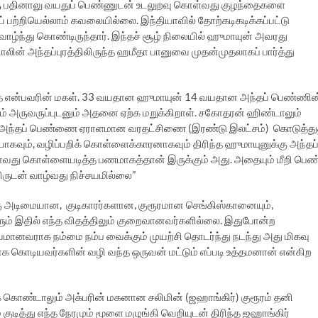
ரு பதினாலு வயதுப் பெண்ணுடன் உடலுறவு கொள்வது குழந்தைகளை
 பற்றியெல்லாம் கவலையில்லை. இந்தியாவில் தோற்கடிகடிக்கப்பட்டு
ு வாழ்ந்து கொண்டிருந்தார். இந்தச் சூழ் நிலையில் ஹுமாயுன் அவரது
ின் அந்தப்புரத்திலிருந்த ஹமீதா பானுவை முதன்முதலாகப் பார்த்து
த் என்பவரின் மகள். 33 வயதான ஹுமாயுன் 14 வயதான அந்தப் பெண்ணின
டனும் அருவருப்புடனும் அதனை ஏற்க மறுக்கிறாள். சகோதரன் ஹிண்டாலும்
் அந்தப் பெண்ணை ஏராளமான வரதட்சிணை (இரண்டு இலட்சம்) கொடுத்து
யாகவும், வழிப்பறிக் கொள்ளைக்காரனாகவும் திரிந்த ஹுமாயுனுக்கு அந்தப
யாவது கொள்ளையடித்த பணமாகத்தான் இருக்கும் அது. அதையும் மீறி பெண
ிருடன் வாழ்வது நிச்சயமில்லை”
 அடிமையான, குடிகாரர்களான, குரூரமான செங்கிஸ்கானையும்,
்களும் இதில் எந்த விதத்திலும் குறைவானவர்களில்லை. இதுபோன்ற
யமானவராக நம்மை நம்ப வைக்கும் முயற்சி தொடர்ந்து நடந்து அது மிகவு
க கொடியவர்களின் வழி வந்த ஒருவன் மட்டும் எப்படி உத்தமனான் என்கிற
ுக் கொண்டாலும் அக்பரின் மகனான சலிமின் (ஜஹாங்கிர்) குரூரம் தனி
குடித்து எந்த நேரமும் மூளை மழுங்கி வெறியுடன் திரிந்த ஜஹாங்கிர்