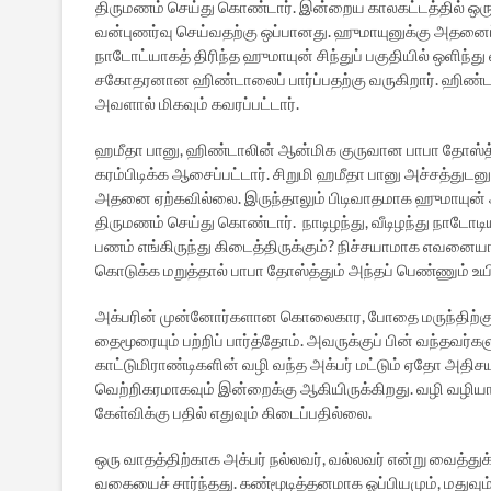
திருமணம் செய்து கொண்டார். இன்றைய காலகட்டத்தில் ஒ
வன்புணர்வு செய்வதற்கு ஒப்பானது. ஹுமாயுனுக்கு அதனைப்
நாடோட்யாகத் திரிந்த ஹுமாயுன் சிந்துப் பகுதியில் ஒளிந்த
சகோதரனான ஹிண்டாலைப் பார்ப்பதற்கு வருகிறார். ஹிண்டால
அவளால் மிகவும் கவரப்பட்டார்.
ஹமீதா பானு, ஹிண்டாலின் ஆன்மிக குருவான பாபா தோஸ்
கரம்பிடிக்க ஆசைப்பட்டார். சிறுமி ஹமீதா பானு அச்சத்து
அதனை ஏற்கவில்லை. இருந்தாலும் பிடிவாதமாக ஹுமாயுன
திருமணம் செய்து கொண்டார். நாடிழந்து, வீடிழந்து நாடோடி
பணம் எங்கிருந்து கிடைத்திருக்கும்? நிச்சயாமாக எவனை
கொடுக்க மறுத்தால் பாபா தோஸ்த்தும் அந்தப் பெண்ணும் உய
அக்பரின் முன்னோர்களான கொலைகார, போதை மருந்திற்கு
தைமூரையும் பற்றிப் பார்த்தோம். அவருக்குப் பின் வந்தவர
காட்டுமிராண்டிகளின் வழி வந்த அக்பர் மட்டும் ஏதோ அதிச
வெற்றிகரமாகவும் இன்றைக்கு ஆகியிருக்கிறது. வழி வழியா
கேள்விக்கு பதில் எதுவும் கிடைப்பதில்லை.
ஒரு வாதத்திற்காக அக்பர் நல்லவர், வல்லவர் என்று வைத்த
வகையைச் சார்ந்தது. கண்மூடித்தனமாக ஓப்பியமும், மதுவும் 