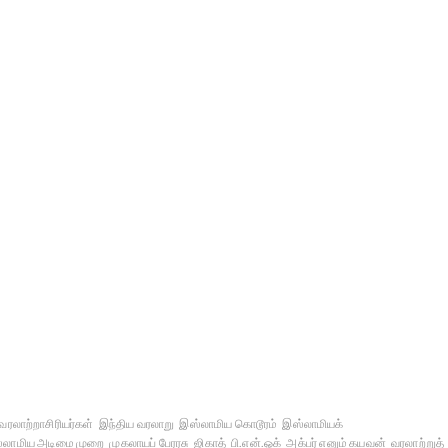
ரலாற்றாசிரியர்கள்
இந்திய வரலாறு
இஸ்லாமிய கொடூரம்
இஸ்லாமியக்
்லாமிய அடிமை முறை
முகலாயப் பேரரசு
ஜிகாத்
பி.என்.ஓக்
அக்பர் எனும் கயவன்
வரலாற்றுத்