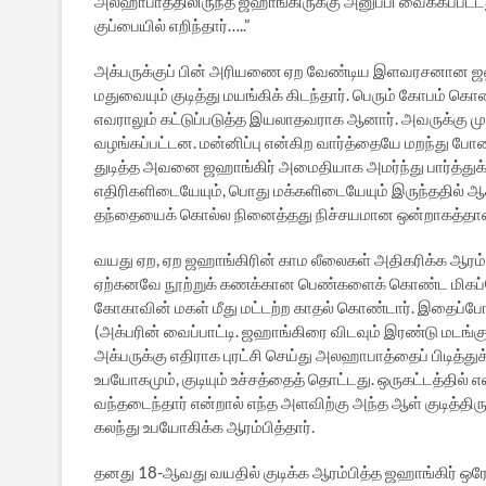
அலஹாபாத்திலிருந்த ஜஹாங்கிருக்கு அனுப்பி வைக்கப்பட்ட
குப்பையில் எறிந்தார்…..”
அக்பருக்குப் பின் அரியணை ஏற வேண்டிய இளவரசனான ஜஹ
மதுவையும் குடித்து மயங்கிக் கிடந்தார். பெரும் கோபம
எவராலும் கட்டுப்படுத்த இயலாதவராக ஆனார். அவருக்கு ம
வழங்கப்பட்டன. மன்னிப்பு என்கிற வார்த்தையே மறந்து 
துடித்த அவனை ஜஹாங்கிர் அமைதியாக அமர்ந்து பார்த்து
எதிரிகளிடையேயும், பொது மக்களிடையேயும் இருந்ததில் ஆச
தந்தையைக் கொல்ல நினைத்தது நிச்சயமான ஒன்றாகத்தான்
வயது ஏற, ஏற ஜஹாங்கிரின் காம லீலைகள் அதிகரிக்க ஆரம்
ஏற்கனவே நூற்றுக் கணக்கான பெண்களைக் கொண்ட மிகப்பெர
கோகாவின் மகள் மீது மட்டற்ற காதல் கொண்டார். இதைப்போ
(அக்பரின் வைப்பாட்டி. ஜஹாங்கிரை விடவும் இரண்டு மடங்
அக்பருக்கு எதிராக புரட்சி செய்து அலஹாபாத்தைப் பிடித்
உபயோகமும், குடியும் உச்சத்தைத் தொட்டது. ஒருகட்டத்தி
வந்தடைந்தார் என்றால் எந்த அளவிற்கு அந்த ஆள் குடித்திர
கலந்து உபயோகிக்க ஆரம்பித்தார்.
தனது 18-ஆவது வயதில் குடிக்க ஆரம்பித்த ஜஹாங்கிர் ஒரே