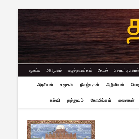
Skip
to
content
முகப்பு
அறிமுகம்
எழுத்தாளர்கள்
தேடல்
தொடர்பு கொள
அரசியல்
சமூகம்
நிகழ்வுகள்
அறிவியல்
பொர
கல்வி
தத்துவம்
கோயில்கள்
கலைகள்