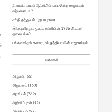
திராவிட மாடல் ஆட்சியில் நடைபெற்ற ஊழல்கள்
கற்பனையா ?
சக்தி தத்துவம் – ஜடாயு உரை
இந்த ஹிந்து சமூகம்: கல்கியின் 1936 விகடன்
தலையங்கம்
்
பங்களாதேஷ் கலவரமும் இந்தியாவின்பாதுகாப்பும்
த்
்
்
வகைகள்
அஞ்சலி
(55)
அனுபவம்
(163)
அரசியல்
(769)
அறிவிப்புகள்
(92)
அறிவியல்
(57)