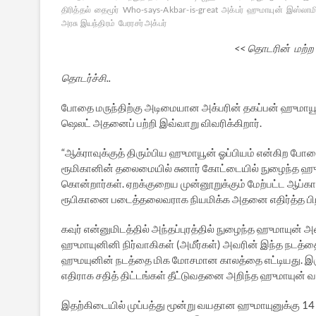
திரித்தல்
தைமூர்
Who-says-Akbar-is-great
அக்பர்
ஹுமாயுன்
இஸ்லாம
அரசு இயந்திரம்
பேரரசர் அக்பர்
<< தொடரின் மற்ற
தொடர்ச்சி..
போதை மருந்திற்கு அடிமையான அக்பரின் தகப்பன் ஹுமாயூ
ஷெலட் அதனைப் பற்றி இவ்வாறு விவரிக்கிறார்.
“ஆக்ராவுக்குத் திரும்பிய ஹுமாயூன் ஓப்பியம் என்கிற போ
ரூமிகானின் தலைமையில் சுனார் கோட்டையில் நுழைந்த ஹ
கொன்றார்கள். ஏறக்குறைய முன்னூறுக்கும் மேற்பட்ட ஆப்கா
ரூபிகானை படைத்தலைவராக நியமிக்க அதனை எதிர்த்த பிற 
கவுர் என்னுமிடத்தில் அந்தப்புரத்தில் நுழைந்த ஹுமாயுன் அ
ஹுமாயுனினி நிர்வாகிகள் (அமீர்கள்) அவரின் இந்த நடத்
ஹுமயுனின் நடத்தை மிக மோசமான காலத்தை எட்டியது. இரு
எதிராக சதித் திட்டங்கள் தீட்டுவதனை அறிந்த ஹுமாயுன் வங
இதற்கிடையில் முப்பத்து மூன்று வயதான ஹுமாயுனுக்கு 1