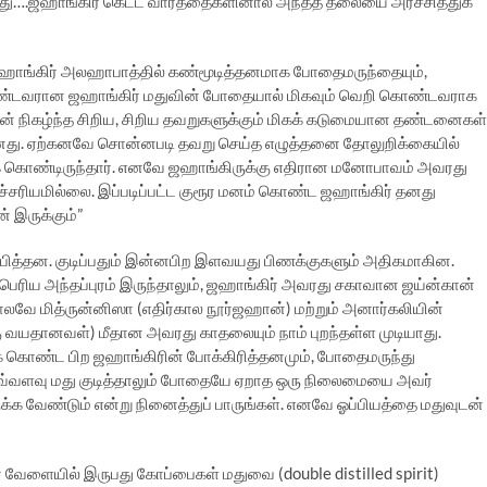
து….ஜஹாங்கிர் கெட்ட வார்த்தைகளினால் அந்தத் தலையை அர்ச்சித்துக்
ாங்கிர் அலஹாபாத்தில் கண்மூடித்தனமாக போதைமருந்தையும்,
் கொண்டவரான ஜஹாங்கிர் மதுவின் போதையால் மிகவும் வெறி கொண்டவராக
ுன் நிகழ்ந்த சிறிய, சிறிய தவறுகளுக்கும் மிகக் கடுமையான தண்டனைகள்
போனது. ஏற்கனவே சொன்னபடி தவறு செய்த எழுத்தனை தோலுறிக்கையில்
க் கொண்டிருந்தார். எனவே ஜஹாங்கிருக்கு எதிரான மனோபாவம் அவரது
்சரியமில்லை. இப்படிப்பட்ட குரூர மனம் கொண்ட ஜஹாங்கிர் தனது
 இருக்கும்”
பித்தன. குடிப்பதும் இன்னபிற இளவயது பிணக்குகளும் அதிகமாகின.
ிய அந்தப்புரம் இருந்தாலும், ஜஹாங்கிர் அவரது சகாவான ஜய்ன்கான்
லவே மித்ருன்னிஸா (எதிர்கால நூர்ஜஹான்) மற்றும் அனார்கலியின்
கு வயதானவள்) மீதான அவரது காதலையும் நாம் புறந்தள்ள முடியாது.
துக் கொண்ட பிற ஜஹாங்கிரின் போக்கிரித்தனமும், போதைமருந்து
ல் எவ்வளவு மது குடித்தாலும் போதையே ஏறாத ஒரு நிலைமையை அவர்
ுக்க வேண்டும் என்று நினைத்துப் பாருங்கள். எனவே ஓப்பியத்தை மதுவுடன்
 வேளையில் இருபது கோப்பைகள் மதுவை (double distilled spirit)