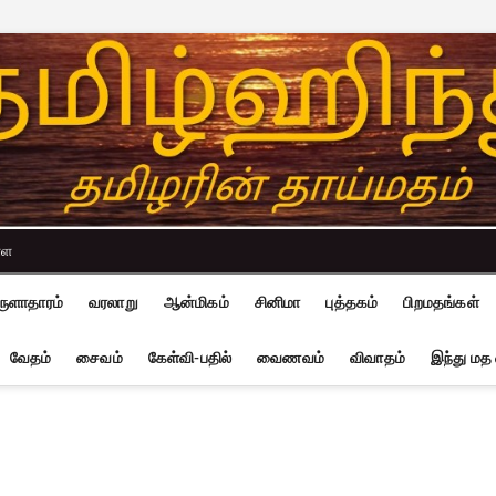
்ள
ுளாதாரம்
வரலாறு
ஆன்மிகம்
சினிமா
புத்தகம்
பிறமதங்கள்
வேதம்
சைவம்
கேள்வி-பதில்
வைணவம்
விவாதம்
இந்து மத