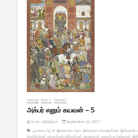
வரலாறு
தொடர்
விவாதம்
அக்பர் எனும் கயவன் – 5
பி.எஸ். நரேந்திரன்
September 16, 2017
முகலாய ஆட்சி
இஸ்லாமிய அரசு
இஸ்லாமிய கொடூரங்கள்
இஸ்லாமிய வ
கொடூரங்கள்
வரலாற்றுத் திரிப்புக்கள்
ஷாஜஹான்
வரலாற்று ஆய்வுகள்
இஸ