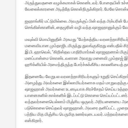
அருந்துவதனை வழக்கமாகக் கொண்டவர். போதையின் உச்சத்தி
வேலைக்காரனை அடித்தே கொன்றிருக்கிறார். மேலே சொன்னபடி 
ஜஹாங்கிர் மட்டுமில்லை. அவருக்குப் பின் வந்த அக்பரி
செங்கிஸ்கானின், தைமூரின் வழி வந்த ஷாஜஹானுக்கும் வ
மவுல்வி மொயினுதீன் அகமது “மேற்கத்திய வரலாற்றாசிரி
மனைவியான மும்தாஜிடமிருந்து துவங்குகிறது என்பதில் ச
இ.பி. ஹாவெல், “கிறிஸ்தவ பாதிரிமார்கள் ஷாஜஹனால் மிகு
மனப்பான்மை கொண்டவளான அவரது மனைவி மும்தாஜ் இறப்ப
ஹூக்ளியில் அமைந்திருந்த போர்ச்சுக்கீசிய காலனியைத் தா
இதனையே வேறுபல வரலாற்றாசிரியர்களும் உறுதி செய்கிற
அழைத்து அவர்களை இஸ்லாமியர்களாக மதம் மாறுவதற்கு வற்
ஷாஜஹான் அவர்களை உடனடியாக சிரச்சேதம் செய்ய உத்தரவிட
யானைகளில் கால்களில் இடப்பட்டு கொலை செய்யப்பட்டனர
வந்தவர்களையெல்லாம் மிஞ்சிய ஒருவர். அரியணையை அடை
படுகொலை செய்தவர் ஷாஜஹான். அவரை தனிப்பட்ட முறையி
பற்றிய மித மிஞ்சிய பெருமித உணர்வுடையவர். மற்றவர்
என்கிறார்.