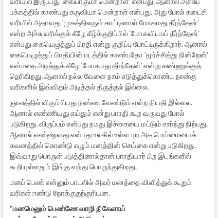
வரியில் இருப்பது ‘கையாகுமா மென்றாள்’ என்பது. ஆனால் அச்சுப்
பக்கத்தில் காண்பது கருவியா மென்றாள் என்பது. அது போல் கடைசி
வரியில் அதாவது ‘முகத்திலருள் காட்டினாள் மோகமது தீர்ந்தேன்’
என்ற அச்சு வரிக்குக் கீழே கீழ்க்குறிப்பில் ‘மோகவிடாய் தீர்ந்தேன்’
என்பது கையெழுத்துப் பிரதி என்று குறிப்பு போட்டிருக்கிறார். ஆனால்
கையெழுத்துப் பிரதியின் படத்தில் காண்பதோ ‘மூர்ச்சித்து நின்றேன்’
என்பதை அடித்துக் கீழே ‘மோகமது தீர்ந்தேன்’ என்று கண்ணுக்குத்
தெரிகிறது. ஆனால் நல்ல வேளை நாம் எடுத்துக்கொண்ட நான்கு
வரிகளில் இவ்விதம் அடித்தல் திருத்தல் இல்லை.
ஞாலத்தில் விரும்பியது நண்ண வேண்டும் என்ற நியதி இல்லை.
ஆனால் எண்ணியது எய்தும் என்று பாரதி கூற வருவது போல்
படுகிறது. விருப்பம் என்பது நமது இச்சையை மட்டும் சார்ந்து நிற்பது.
ஆனால் எண்ணுவது என்பது உலகில் உள்ள புற அக மெய்மையைக்
கவனத்தில் கொண்டு எழும் மனத்தின் செய்கை என்று படுகிறது.
இவ்வாறு பொருள் படுத்தினால்தான் பாரதியார் பிற இடங்களில்
கூறியுள்ளதும் இங்கு வந்து பொருந்துகிறது.
மனப் பெண் என்னும் பாடலில் அவர் மனத்தை விளித்துக் கூறும்
வரிகள் ஈண்டு நோக்குதற்குரியன.
“மனமெனும் பெண்ணே வாழி நீ கேளாய்