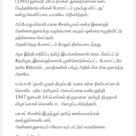
(1965) ஜனவரி 26-ம் நாளை துக்கநாளாகக் கடை
பிடித்ததோடு எங்கள் போராட்டம் முடிந்து விட்டது”
என்று வெளிப்படையாகவே அறிவித்தார்.
அப்போது விராலி மலை #சண்முகம் என்ற இளைஞர்
அண்ணாதுரைக்கு உருக்கமான கடிதம் ஒன்றை எழுதிவிட்டு
தற்கொலை செய்தார்.
அதன்பிறகு போராட்டம் மேலும் தீவிரமடைந்தது.
ஆக இந்தி எதிர்ப்பு தமிழ் இயக்கங்களால் தொடங்கப்பட்டு
#தமிழக_இளைஞர்களால் முன்னெடுக்கப்பட்ட போராட்டமே
தவிர #திராவிட_வாதிகளின் பங்கு அதில் மிக மிக குறைந்த
அளவே.
ம.பொ.சி ‘குமரி முதல் திருப்பதி’ வரை உள்ள நிலப்பரப்பைக்
கொண்ட புதிய தமிழகம் அமைப்பதை வலியுறுத்தி
1947 ஜனவரி 14 பொங்கல் திருநாளை ‘தமிழர் திருநாள்
விழா’வாகக் கொண்டாட அழைப்பு விடுத்தார்.
பல கட்சிகளில் இருந்தும் தமிழ் உணர்வாளர்கள்
கலந்துகொண்டனர்.
அண்ணாதுரையும் ஈவேரா வும் மட்டும் வரவில்லை.