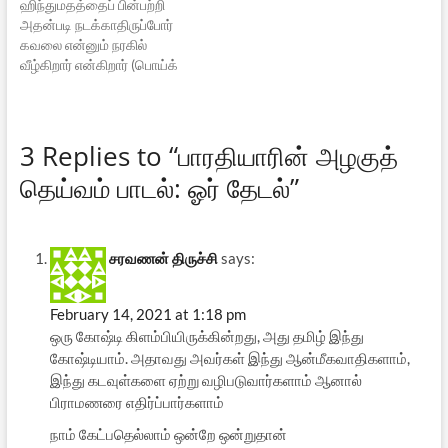
ஹிந்துமதத்தைப் பின்பற்றி
அதன்படி நடக்காதிருப்போர்
கவலை என்னும் நரகில்
வீழ்கிறார் என்கிறார் (பொய்க்
கற்பிதமான நரகத் தீயைக்
கூறவில்லை). மேலும் தன்னைச்
சாரும் அன்பர்கள்
அனைவருக்கும் பெருமைமிகு
3 Replies to “பாரதியாரின் அழகுத்
வாழ்வை அளிக்கும் நல்ல
தெய்வம் பாடல்: ஓர் தேடல்”
துணை இந்துமதம் என்று
பறைசாற்றி, "சேர வாரும்
ஜெகத்தீரே" என்றும்
அழைக்கிறார்.
சரவணன் திருச்சி
says:
February 14, 2021 at 1:18 pm
ஒரு கோஷ்டி கிளம்பியிருக்கின்றது, அது தமிழ் இந்து
கோஷ்டியாம். அதாவது அவர்கள் இந்து ஆன்மீகவாதிகளாம்,
இந்து கடவுள்களை ஏற்று வழிபடுவார்களாம் ஆனால்
பிராமணரை எதிர்ப்பார்களாம்
நாம் கேட்பதெல்லாம் ஒன்றே ஒன்றுதான்