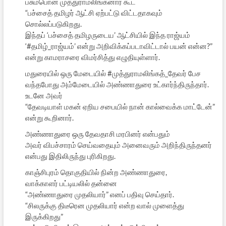
பசும்பொன் முத்துராமலிங்கனார் கூட
“பச்சைத் தமிழர் ஆட்சி ஏற்பட்டு விட்டதாகவும்
சொல்லப்படுகிறது.
இந்தப் ‘பச்சைத் தமிழருடைய’ ஆட்சியில் இந்த ராஜ்யம்
‘#தமிழ்_ராஜ்யம்’ என்று அறிவிக்கப்படாவிட்டால் பயன் என்ன?”
என்று காமராசரை விமர்சித்து எழுதியுள்ளார்.
மதுரையில் ஒரு மேடையில் #முத்துராமலிங்கத்_தேவர் பேச
வந்தபோது அம்மேடையில் அண்ணாதுரை உட்கார்ந்திருந்தார்.
உடனே அவர்
“தேவடியாள் மகன் ஏறிய சபையில் நான் கால்வைக்க மாட்டேன்”
என்று கூறினார்.
அண்ணாதுரை ஒரு தேவதாசி மரபினர் என்பதும்
அவர் விபச்சாரம் செய்வதையும் அனைவரும் அறிந்திருந்தனர்
என்பது இதிலிருந்து புரிகிறது.
காஞ்சிபுரம் தொகுதியில் நின்ற அண்ணாதுரை,
வாக்காளர் பட்டியலில் தன்னை
“அண்ணாதுரை முதலியார்” எனப் பதிவு செய்தார்.
“சிலருக்கு திடீரென முதலியார் என்ற வால் முளைத்து
இருக்கிறது”