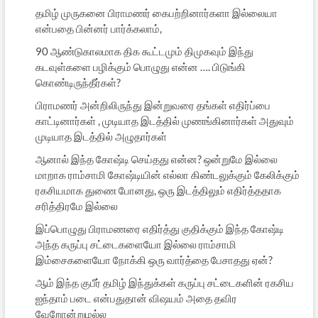
தமிழ் முருகனை பிராமணர் கைபற்றினார்களா இல்லையா
என்பதை பின்னர் பார்க்கலாம்,
90 ஆண்டுகாலமாக திக கூட்டமும் திமுகவும் இந்து
கடவுள்களை பழிக்கும் பொழுது என்ன …. பிடுங்கி
கொண்டிருந்தீர்கள்?
பிராமணர் அன்றிலிருந்து இன்றுவரை தங்கள் எதிர்ப்பை
காட்டினார்கள் , முடியாத இடத்தில் முணங்கினார்கள் அதுவும்
முடியாத இடத்தில் அழுதார்கள்
ஆனால் இந்த கோஷ்டி செய்தது என்ன? ஒன்றுமே இல்லை
மாறாக ராம்சாமி கோஷ்டியின் எல்லா கிண்டலுக்கும் கேலிக்கும்
ரகசியமாக துணை போனது, ஒரு இடத்திலும் எதிர்த்ததாக
சரித்திரமே இல்லை
இப்பொழுது பிராமணரை எதிர்த்து குதிக்கும் இந்த கோஷ்டி
அந்த கருப்பு சட்டைகளையோ இல்லை ராம்சாமி
இம்சைகளையோ நோக்கி ஒரு வார்த்தை பேசாதது ஏன்?
ஆம் இந்த குபீர் தமிழ் இந்துக்கள் கருப்பு சட்டைகளின் ரகசிய
ஐந்தாம் படை என்பதுதான் விஷயம் அதை தவிர
வேறோன்றுமல்ல