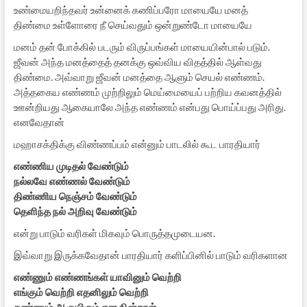
உண்மையறிந்தவர் உன்னைக் கணிப்பரோ மாயையே மனத்
திண்மை உள்ளோரை நீ செய்வதும் ஒன்றுண்டோ மாயையே
மனம் தன் போக்கில் படரும் விருப்பங்கள் மாயையின்பால் படும்.
ஜீவன் அந்த மனத்தைத் தனக்கு ஒவ்விய விதத்தில் ஆள்வது
திண்மை. அவ்வாறு ஜீவன் மனத்தை ஆளும் செயல் எண்ணம்.
அத்தகைய எண்ணம் முற்றிலும் மெய்மையைப் பற்றிய கவனத்தில்
ஊன்றியது ஆகையாலே அந்த எண்ணம் என்பது பொய்ப்பது அரிது.
எனவேதான்
மஹாசக்திக்கு விண்ணப்பம் என்னும் பாடலில் கூட பாரதியார்
எண்ணிய முடிதல் வேண்டும்
நல்லவே எண்ணல் வேண்டும்
திண்ணிய நெஞ்சம் வேண்டும்
தெளிந்த நல் அறிவு வேண்டும்
என்று பாடும் வரிகள் மிகவும் பொருத்தமுடையன.
இவ்வாறு இருக்கவேதான் பாரதியார் களிப்பினில் பாடும் வரிகளான
எண்ணும் எண்ணங்கள் யாவினும் வெற்றி
எங்கும் வெற்றி எதனிலும் வெற்றி
கண்ணும் ஆருயிரும் என நின்றாள்