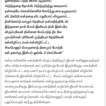
ஒன்றையே பற்றி ஊசல் ஆடுவாய்
அடுத்ததை நோக்கி அடுத்தடுத்து உலவுவாய்
நன்றையே கொள்ளெனில் சோர்ந்து கை நழுவுவாய்
விட்டுவிடு என்றதை விடாதுபோய் விழுவாய்….
நின்னொடு வாழும் நெறியும் நன்கறிந்திடேன்
இத்தனை நாள் போல் இனியும் நின் இன்பமே
விரும்புவேன் நின்னை மேம்படுத் திடவே
முயற்சிகள் புரிவேன் முத்தியும் தேடுவேன்
உன்விழிப்படாமல் என்விழிப் பட்ட
சிவமெனும் பொருளைத் தினமும் போற்றி
உன் தனக்கு இன்பம் ஓங்கிடச் செய்வேன்”
என்ற வரிகளில் மனத்தின் விருப்பத்திற்கும் ஜீவன் எண்ணுவதற்கும்
உரிய வித்யாசத்தைக் காட்டிவிடுவது போல் இருக்கிறது. மனத்தின்
விழியில் பட்டதை மனம் நயப்பது விருப்பம். மனத்தின் விழியில்
அல்லாமல் ஜீவனின் விழியில் பட்ட சிவம் என்னும் நன்மையான
பொருளை நாடுதல் எண்ணம் என்று ஒருவாறு வித்யாசம்
காணமுடிகிறது. இவ்வாறு மனத்தின் வழியில் ஜீவன் போகாமல்,
ஜீவனின் சுயமான பார்வையில் மனம் கூடி நின்று ஒத்துழைப்பது
எண்ணம் என்று கொண்டால் கீழ்க்காணும் பாரதி வரிகளும்
புதுப்பொருள் சுரந்து நிற்கின்றன.