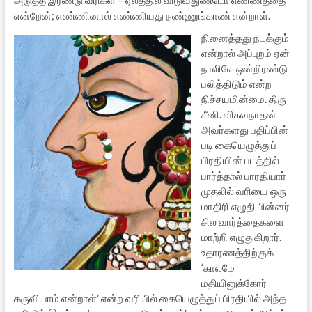
என்றேன்; எண்ணினால் எண்ணியது நண்ணுங்காண் என்றாள்.
நினைத்தது நடக்கும்
என்றால் அப்புறம் ஏன்
நாலிலே ஒன்றிரண்டு
பலித்திடும் என்ற
நிச்சயமின்மை. திரு
சீனி. விசுவநாதன்
அவர்களது பதிப்பின்
படி கையெழுத்துப்
பிரதியின் படத்தில்
பார்த்தால் பாரதியார்
முதலில் வரியை ஒரு
மாதிரி எழுதி பின்னர்
சில வார்த்தைகளை
மாற்றி எழுதுகிறார்.
உதாரணத்திற்குக்
‘காலமே
மதியினுக்கோர்
கருவியாம் என்றாள்’ என்ற வரியில் கையெழுத்துப் பிரதியில் அந்த