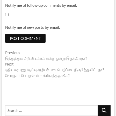
Notify me of follow-up comments by email.
Notify me of new posts by email.
Post
Previous
Previous
post:
இந்துத்துவ அறிவியக்கம் என்று ஒன்று இருக்கிறதா?
navigation
Next
Next
post:
புதிய மரபணு ஆய்வு ஆரியர் படையெடுப்பை நிரூபித்துவிட்டதா?
கொஞ்சம் பொறுங்கள் – ஸ்ரீகாந்த் தலகேரி
Search
…