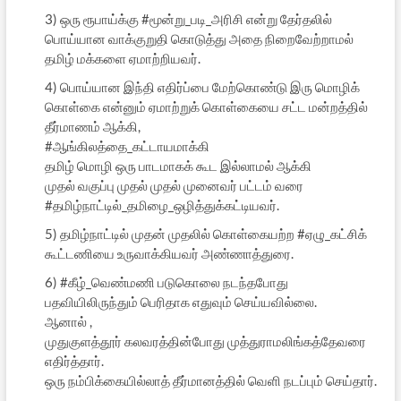
3) ஒரு ரூபாய்க்கு #மூன்று_படி_அரிசி என்று தேர்தலில்
பொய்யான வாக்குறுதி கொடுத்து அதை நிறைவேற்றாமல்
தமிழ் மக்களை ஏமாற்றியவர்.
4) பொய்யான இந்தி எதிர்ப்பை மேற்கொண்டு இரு மொழிக்
கொள்கை என்னும் ஏமாற்றுக் கொள்கையை சட்ட மன்றத்தில்
தீர்மாணம் ஆக்கி,
#ஆங்கிலத்தை_கட்டாயமாக்கி
தமிழ் மொழி ஒரு பாடமாகக் கூட இல்லாமல் ஆக்கி
முதல் வகுப்பு முதல் முதல் முனைவர் பட்டம் வரை
#தமிழ்நாட்டில்_தமிழை_ஒழித்துக்கட்டியவர்.
5) தமிழ்நாட்டில் முதன் முதலில் கொள்கையற்ற #ஏழு_கட்சிக்
கூட்டணியை உருவாக்கியவர் அண்ணாத்துரை.
6) #கீழ்_வெண்மணி படுகொலை நடந்தபோது
பதவியிலிருந்தும் பெரிதாக எதுவும் செய்யவில்லை.
ஆனால் ,
முதுகுளத்தூர் கலவரத்தின்போது முத்துராமலிங்கத்தேவரை
எதிர்த்தார்.
ஒரு நம்பிக்கையில்லாத் தீர்மானத்தில் வெளி நடப்பும் செய்தார்.