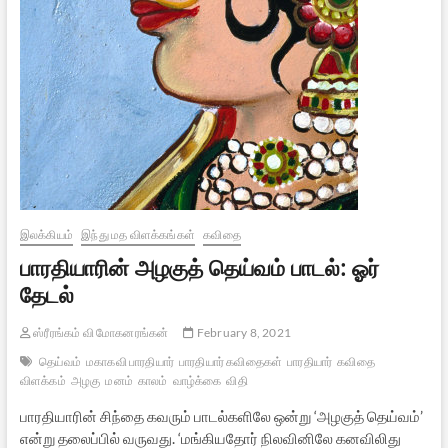
இலக்கியம்
இந்து மத விளக்கங்கள்
கவிதை
பாரதியாரின் அழகுத் தெய்வம் பாடல்: ஓர்
தேடல்
ஸ்ரீரங்கம் வி மோகனரங்கன்
February 8, 2021
தெய்வம்
மகாகவி பாரதியார்
பாரதியார் கவிதைகள்
பாரதியார்
கவிதை
விளக்கம்
அழகு
மனம்
காலம்
வாழ்க்கை
விதி
பாரதியாரின் சிந்தை கவரும் பாடல்களிலே ஒன்று ‘அழகுத் தெய்வம்’
என்று தலைப்பில் வருவது. ‘மங்கியதோர் நிலவினிலே கனவிலிது