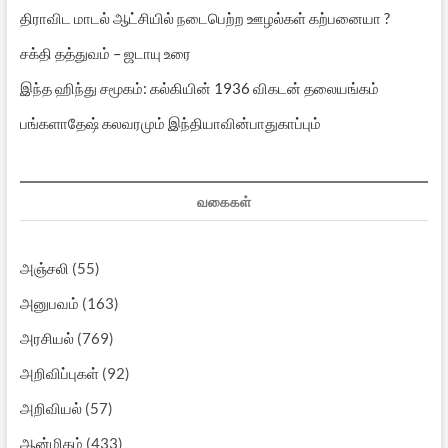
திராவிட மாடல் ஆட்சியில் நடைபெற்ற ஊழல்கள் கற்பனையா ?
சக்தி தத்துவம் – ஜடாயு உரை
இந்த ஹிந்து சமூகம்: கல்கியின் 1936 விகடன் தலையங்கம்
பங்களாதேஷ் கலவரமும் இந்தியாவின்பாதுகாப்பும்
வகைகள்
அஞ்சலி
(55)
அனுபவம்
(163)
அரசியல்
(769)
அறிவிப்புகள்
(92)
அறிவியல்
(57)
ஆன்மிகம்
(433)