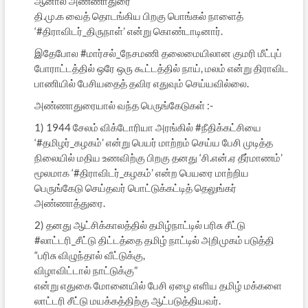
ஆனால் அண்ணாதுரை
தி.மு.க வைத் தொடங்கிய பிறகு பொங்கல் நாளைத்
‘#திராவிடர்_திருநாள்’ என்று கொண்டாடினார்.
இதேபோல #மார்சல்_நேசமணி தலைமையிலான குமரி மீட்புப்
போராட்டத்தில் ஒரே ஒரு கூட்டத்தில் நாய், மலம் என்று திராவிட
பாணியில் பேசியதைத் தவிர எதுவும் செய்யவில்லை.
அண்ணாதுரையால் வந்த பெருங்கேடுகள் :-
1) 1944 சேலம் விக்டோரியா அரங்கில் #நீதிக்கட்சியை
‘#தமிழர்_கழகம்’ என்று பெயர் மாற்றம் செய்ய பேசி முடித்த
நிலையில் மதிய உணவிற்கு பிறகு தனது ‘சி.என்.ஏ தீர்மாணம்’
மூலமாக ‘#திராவிடர்_கழகம்’ என்ற பெயரை மாற்றிய
பெருங்கேடு செய்தவர் பொட்டுக்கட்டித் தெலுங்கர்
அண்ணாத்துரை.
2) தனது ஆட்சிக்காலத்தில் தமிழ்நாட்டில் பரிசு சீட்டு
#லாட்டரி_சீட்டு திட்டத்தை தமிழ் நாட்டில் அறிமுகம் படுத்தி
“பரிசு விழுந்தால் வீட்டுக்கு,
விழாவிட்டால் நாட்டுக்கு”
என்று எதுகை மோனையில் பேசி ஏழை எளிய தமிழ் மக்களை
லாட்டரி சீட்டு மயக்கத்திற்கு ஆட்படுத்தியவர்.