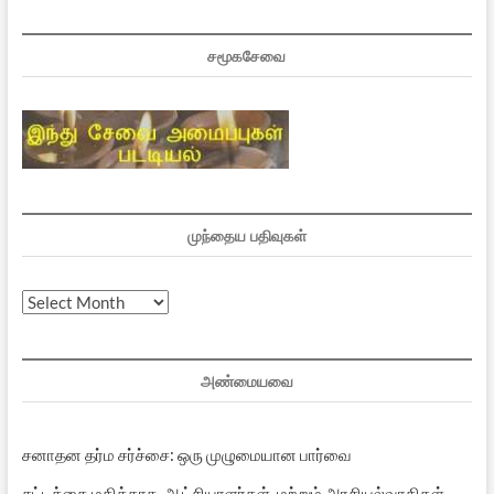
சமூகசேவை
முந்தைய பதிவுகள்
முந்தைய
பதிவுகள்
அண்மையவை
சனாதன தர்ம சர்ச்சை: ஒரு முழுமையான பார்வை
சட்டத்தை மதிக்காத ஆட்சியாளர்கள் மற்றும் அரசியல்வாதிகள்