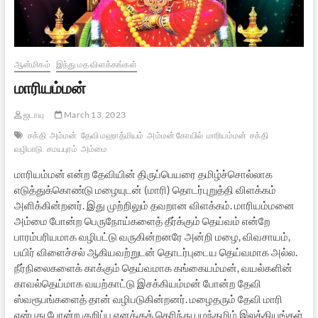
ஆன்மிகம்
இந்து மத விளக்கங்கள்
மாரியம்மன்
ஜடாயு
March 13, 2023
சக்தி
அம்மன்
தேவி மஹாத்மியம்
அம்மன் கோயில்
மாரியம்மன்
சக்தி
வழிபாடு
சமயபுரம்
அம்மை
மாரியம்மன் என்ற தேவியின் திருப்பெயரை தமிழ்ச்சொல்லாக
எடுத்துக்கொண்டு மழையுடன் (மாரி) தொடர்புறுத்தி விளக்கம்
அளிக்கின்றனர். இது முற்றிலும் தவறான விளக்கம். மாரியம்மனை
அம்மை போன்ற பெருநோய்களைத் தீர்க்கும் தெய்வம் என்றே
பாரம்பரியமாக வழிபட்டு வருகின்றனரே அன்றி மழை, விவசாயம்,
பயிர் விளைச்சல் ஆகியவற்றுடன் தொடர்புடைய தெய்வமாக அல்ல.
நீர்நிலைகளைக் காக்கும் தெய்வமாக கங்கையம்மன், வயல்களின்
காவல்தெய்மாக வயற்காட்டு இசக்கியம்மன் போன்ற தேவி
ஸ்வரூபங்களைத் தான் வழிபடுகின்றனர். மழைதரும் தேவி மாரி
என்பது போன்ற குறிப்பு எனக்குத் தெரிந்து பழந்தமிழ் இலக்கியங்கள்