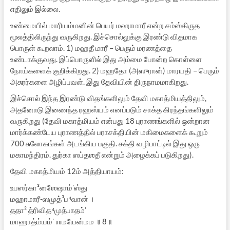
எதிலும் இல்லை.
உண்மையில் மாரியம்மனின் பெயர் மஹாமாரீ என்ற சம்ஸ்கிருத
மூலத்திலிருந்து வருகிறது. இச்சொல்லுக்கு இரண்டு விதமாக
பொருள் கூறலாம். 1) மஹதீ மாரீ – பெரும் மரணத்தை
உண்டாக்குவது. இப்பொருளில் இது அம்மை போன்ற கொள்ளை
நோய்களைக் குறிக்கிறது. 2) மஹதோ (அஸுரான்) மாரயதி – பெரும்
அசுரர்களை அழிப்பவள். இது தேவியின் திருநாமமாகிறது.
இச்சொல் இந்த இரண்டு விதங்களிலும் தேவி மகாத்மியத்திலும்,
அதனோடு இணைந்த ரஹஸ்யம் எனப்படும் சாக்த கிரந்தங்களிலும்
வருகிறது (தேவி மகாத்மியம் என்பது 18 புராணங்களில் ஒன்றான
மார்க்கண்டேய புராணத்தில் பராசக்தியின் மகிமைகளைக் கூறும்
700 சுலோகங்கள் அடங்கிய பகுதி. சக்தி வழிபாட்டில் இது ஒரு
மகாமந்திரம். துர்கா ஸப்தஶதீ என்றும் அழைக்கப் படுகிறது).
தேவி மகாத்மியம் 12ம் அத்தியாயம்:
உபஸர்கா³னஶேஷாம்ʼஸ்து
மஹாமாரீ-ஸமுத்³ப⁴வான் ।
ததா² த்ரிவித⁴முத்பாதம்ʼ
மாஹாத்ம்யம்ʼ ஶமயேன்மம ॥ 8॥