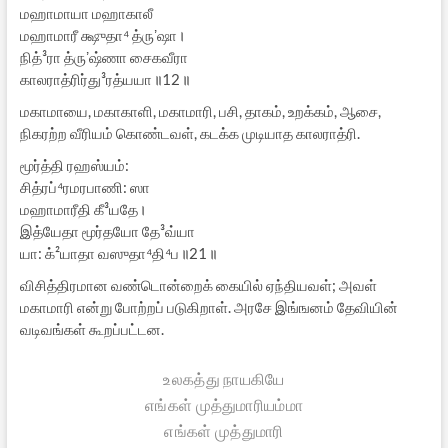
மஹாமாயா மஹாகாலீ
மஹாமாரீ க்ஷுதா⁴ த்ருʼஷா।
நித்³ரா த்ருʼஷ்ணா சைகவீரா
காலராத்ரிர்து³ரத்யயா॥12॥
மகாமாயை, மகாகாளி, மகாமாரி, பசி, தாகம், உறக்கம், ஆசை,
நிகரற்ற வீரியம் கொண்டவள், கடக்க முடியாத காலராத்ரி.
மூர்த்தி ரஹஸ்யம்:
சித்ரப்⁴ரமரபாணி: ஸா
மஹாமாரீதி கீ³யதே।
இத்யேதா மூர்தயோ தே³வ்யா
யா: க்²யாதா வஸுதா⁴தி⁴ப॥21॥
விசித்திரமான வண்டொன்றைக் கையில் ஏந்தியவள்; அவள்
மகாமாரி என்று போற்றப் படுகிறாள். அரசே இங்ஙனம் தேவியின்
வடிவங்கள் கூறப்பட்டன.
உலகத்து நாயகியே
எங்கள் முத்துமாரியம்மா
எங்கள் முத்துமாரி