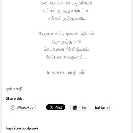
உன் பாதம் சரண்புகுந்தோம்
எங்கள் முத்துமாரியம்மா
எங்கள் முத்துமாரி..
தேடியுனைச் சரணடைந்தேன்
தேசமுத்துமாரி
கேடதனை நீக்கிடுவாய்
கேட்டவரம் தருவாய்…
(மகாகவி பாரதியார்)
ஓம் சக்தி.
Share this:
WhatsApp
Print
Email
தொடர்புடைய பதிவுகள்