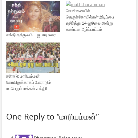
சென்னையில்
தெருக்கோயில்கள் இடிப்பை
எதிர்த்து 14-ஜூலை அன்று
கண்டன ஆர்ப்பாட்டம்
சக்தி தத்துவம் – ஜடாயு உரை
ஈரோடு: மாரியம்மன்
கோயிலுக்காகப் போராடும்
மாபெரும் மக்கள் சக்தி!
One Reply to “மாரியம்மன்”
Dhavamani Rajan
says: