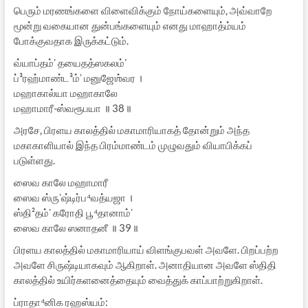
பெரும் மரணங்களை விளைவிக்கும் நோய்களையும், அவ்வாறே
மூன்று வகையான துன்பங்களையும் எனது மாஹாத்ம்யம்
போக்குவதாக இருக்கட்டும்.
வ்யாப்தம்ʼ தயைதத்ஸகலம்ʼ
ப்³ரஹ்மாண்ட³ம்ʼ மனுஜேஶ்வர ।
மஹாகால்யா மஹாகாலே
மஹாமாரீ-ஸ்வரூபயா ॥ 38॥
அரசே, பிரளய காலத்தில் மகாமாரியாகத் தோன்றும் அந்த
மகாகாளியால் இந்த பிரம்மாண்டம் முழுவதும் வியாபிக்கப்
படுள்ளது.
ஸைவ காலே மஹாமாரீ
ஸைவ ஸ்ருʼஷ்டிர்ப⁴வத்யஜா ।
ஸ்தி²தம்ʼ கரோதி பூ⁴தானாம்ʼ
ஸைவ காலே ஸனாதனீ ॥ 39॥
பிரளய காலத்தில் மகாமாரியாய் விளங்குபவள் அவளே. பிறப்பற்ற
அவளே சிருஷ்டியாகவும் ஆகிறாள். அனாதியான அவளே ஸ்திதி
காலத்தில் உயிர்களனைத்தையும் வைத்துக் காப்பாற்றுகிறாள்.
ப்ராதா⁴னிக ரஹஸ்யம்: