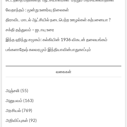
வேதாந்தம் : மூன்று உணர்வு நிலைகள்
திராவிட மாடல் ஆட்சியில் நடைபெற்ற ஊழல்கள் கற்பனையா ?
சக்தி தத்துவம் – ஜடாயு உரை
இந்த ஹிந்து சமூகம்: கல்கியின் 1936 விகடன் தலையங்கம்
பங்களாதேஷ் கலவரமும் இந்தியாவின்பாதுகாப்பும்
வகைகள்
அஞ்சலி
(55)
அனுபவம்
(163)
அரசியல்
(769)
அறிவிப்புகள்
(92)