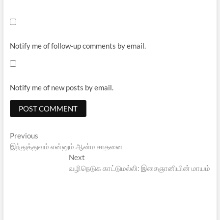
Notify me of follow-up comments by email.
Notify me of new posts by email.
Post
Previous
Previous
post:
இந்துத்துவம் என்னும் ஆன்ம சாதனை
navigation
Next
Next
post:
வழிநெடுக காட்டுமல்லி: இசைஞானியின் மாயம்