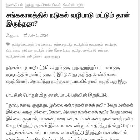
இலக்கியம்
இந்து மத விளக்கங்கள்
கேள்வி-பதில்
சங்ககாலத்தில் நடுகல் வழிபாடு மட்டும் தான்
இருந்ததா?
ஜடாயு
July 1, 2024
தமிழ்க்கடவுள்
சங்ககாலம்
சங்கத்தமிழ்
தமிழரின் தாய்மதம்
கவிதை
விளக்கம்
நடுகல்
தமிழர்
சங்க இலக்கியம்
தமிழ்ப் பண்பாடு
சங்கத்
தமிழ்மக்கள்
தமிழர்கள்
புறநானூறு
நடுகல் வழிபாடு பற்றிக் கூறும் ஒரு புறநானூற்றுப் பாடலை ஒரு
குழுமத்தில் நண்பர் ஒருவர் இட்டு அது குறித்த கேள்விகளை
எழுப்பினார். தொடர்ந்து நடந்த உரையாடலில் நான் எழுதியது இது.
பாடலின் பொருள் இது தான். பாடல் பதிவின் இறுதியில்.
“குரவு, தளவு, குருந்து, முல்லை என்ற நான்கைத் தவிர வேறு மலர்கள்
இல்லை. வரகு, தினை, கொள், அவரை நான்கைத் தவிர வேறு உணவு
இல்லை. துடியன், பாணன், பறையன், கடம்பன் என்ற நான்கைத் தவிர
வேறு (சிறந்த) குடிகள் இல்லை. பகைவர் முன் எதிர்த்து நின்று பெரிய
தந்தங்கள் கொண்ட யானைகளை வீழ்த்தி இறந்துபோன வீரனின்
நடுகல்லைத் தவிர, நெல்லை இறைத்துத் தொழுவதற்கு வேறு