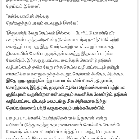
தெய்வம் இல்லை”.
“கல்லே பரவின் அல்லது
நெல்உகுத்துப் பரவும் கடவுளும் இலவே”.
‘இதுவன்றி வேறு தெய்வம் இல்லை’ – போரிட்டு மாண்டு வீர
சுவர்க்கம் புகுந்த வீரனின் நடுகல்லை உயர்வு நவிற்சியில் ஏற்றி
வைத்துப் பாடியது இது. போர் வெற்றியைக் கூறும் வாகைத்
திணையின் பேசுபொருளுக்குள் வைத்து இதனைப் பார்க்க
வேண்டும். இந்த ஒரு பாட்டை வைத்துக் கொண்டு நடுகல்
வழிபாட்டைத் தவிர வேறு எந்த தெய்வ வழிபாட்டையும் தமிழர்
ஏற்கவில்லை என்று கருத்துக் கூறுவதெல்லாம் அதீதம், அபத்தம்.
இதே புறநானூற்றில் மற்ற பல பாடல்களில் சிவன், திருமால்,
கொற்றவை, இந்திரன், முருகன் ஆகிய தெய்வங்களைப் பற்றி பல
குறிப்புகள் வருகின்றன என்பதையும் கவனிக்க வேண்டும். நடுகல்
வழிப்பாட்டை விடவும் பலமடங்கு மிக அதிகமாக இந்து
தெய்வங்களைப் பற்றி வருவதையும் பார்க்கவேண்டும்.
பழைய பாடல்களில் ‘உயர்ந்ததென்றால் இதுதான்’ என்று
வரிசைப்படுத்துவதற்கு உதாரணங்களைச் சொல்லிக் கொண்டே
போவார்கள். கடைசி வரியில் உயர்த்திப் பாடவந்த பொருளை
வைப்பார்கள். இது ஒரு கவிமரபு. இப்பாடலில் முதலில் கூறப்பட்ட