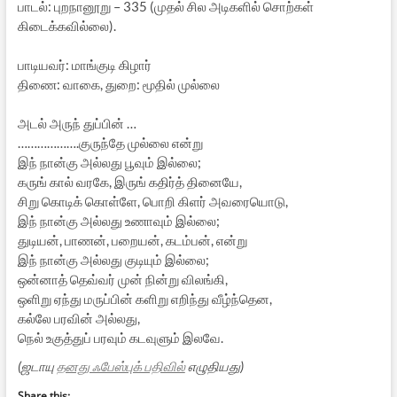
பாடல்: புறநானூறு – 335 (முதல் சில அடிகளில் சொற்கள்
கிடைக்கவில்லை).
பாடியவர்: மாங்குடி கிழார்
திணை: வாகை, துறை: மூதில் முல்லை
அடல் அருந் துப்பின் …
……………….குருந்தே முல்லை என்று
இந் நான்கு அல்லது பூவும் இல்லை;
கருங் கால் வரகே, இருங் கதிர்த் தினையே,
சிறு கொடிக் கொள்ளே, பொறி கிளர் அவரையொடு,
இந் நான்கு அல்லது உணாவும் இல்லை;
துடியன், பாணன், பறையன், கடம்பன், என்று
இந் நான்கு அல்லது குடியும் இல்லை;
ஒன்னாத் தெவ்வர் முன் நின்று விலங்கி,
ஒளிறு ஏந்து மருப்பின் களிறு எறிந்து வீழ்ந்தென,
கல்லே பரவின் அல்லது,
நெல் உகுத்துப் பரவும் கடவுளும் இலவே.
(ஜடாயு
தனது ஃபேஸ்புக் பதிவில்
எழுதியது)
Share this: