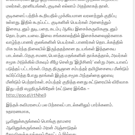
மலர்கள், தானியங்கள், குடிகள் எல்லாம் அதற்காகத் தான்.
குடிகளைப் பற்றிக் கூறியதில் முக்கியமான வரலாற்றுக் குறிப்பு
உள்ளது. இதில் கூறப்பட்ட குடிகளின் பெயர்கள் அனைத்தும்
இசையுடனும் துடி, பறை, கடம்பு ஆகிய இசைக்கருவிகளுடனும்
தொடர்புடையவை. இவை சங்ககாலத்தில் இசைக்கலைஞர்களாக
வாழ்ந்த பாணர் குலங்களின் பெயர்கள். பாணர்கள் தொடக்கத்தில்
மிக உயர்ந்த நிலையில் இருந்ததற்கான தடயங்கள் இத்தகைய
பாடல்கள். பிறகு சமண, பௌத்த மதங்களின் தாக்கத்தால், அவர்கள்
சமூக அடுக்கில் மிகவும் கீழே சென்று ‘இழிசினர்’ என்று அடையாளப்
படுத்தப் பட்டார்கள். பிறகு திருஞான சம்பந்தர் தமிழிசையை மீண்டும்
உயிர்ப்பித்த போது தாங்கள் இழந்த சமூக அந்தஸ்தை ஓரளவு
மீண்டும் பெற்றார்கள். சம்பந்தர் குறித்த எனது கட்டுரையில் விரிவாக
இது பற்றி எழுதிருக்கிறேன் (கட்டுரை இங்கே –
http://goo.gl/rtNhel
)
இந்தக் கவிமரபைப் பல பிற்காலப் பாடல்களிலும் பார்க்கலாம்.
உதாரணமாக,
பூவினுக்கருங்கலம் பொங்கு தாமரை
ஆவினுக்கருங்கலம் அரன் அஞ்சாடுதல்
கோவினுக்கருங்கலம் கோட்டம் இல்லது