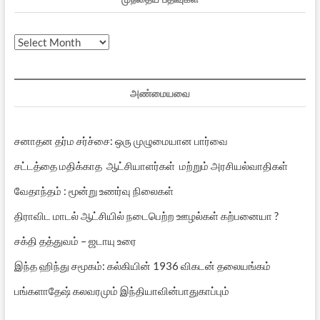
முந்தைய
பதிவுகள்
அண்மையவை
சனாதன தர்ம சர்ச்சை: ஒரு முழுமையான பார்வை
சட்டத்தை மதிக்காத ஆட்சியாளர்கள் மற்றும் அரசியல்வாதிகள்
வேதாந்தம் : மூன்று உணர்வு நிலைகள்
திராவிட மாடல் ஆட்சியில் நடைபெற்ற ஊழல்கள் கற்பனையா ?
சக்தி தத்துவம் – ஜடாயு உரை
இந்த ஹிந்து சமூகம்: கல்கியின் 1936 விகடன் தலையங்கம்
பங்களாதேஷ் கலவரமும் இந்தியாவின்பாதுகாப்பும்