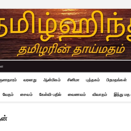
்ள
ுளாதாரம்
வரலாறு
ஆன்மிகம்
சினிமா
புத்தகம்
பிறமதங்கள்
வேதம்
சைவம்
கேள்வி-பதில்
வைணவம்
விவாதம்
இந்து மத
தன்