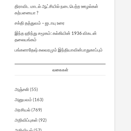
திராவிட மாடல் ஆட்சியில் நடைபெற்ற ஊழல்கள்
கற்பனையா ?
சக்தி தத்துவம் – ஜடாயு உரை
இந்த ஹிந்து சமூகம்: கல்கியின் 1936 விகடன்
தலையங்கம்
பங்களாதேஷ் கலவரமும் இந்தியாவின்பாதுகாப்பும்
வகைகள்
அஞ்சலி
(55)
அனுபவம்
(163)
அரசியல்
(769)
அறிவிப்புகள்
(92)
அறிவியல்
(57)