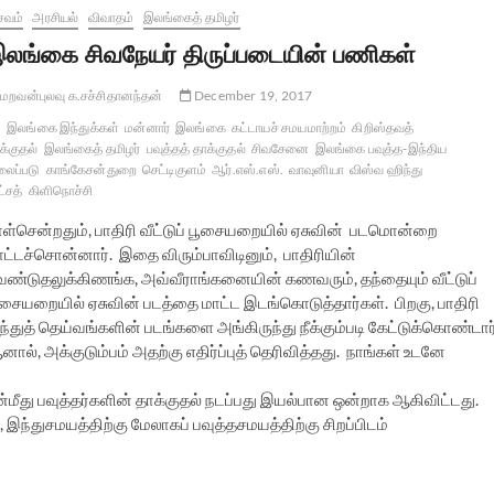
ைவம்
அரசியல்
விவாதம்
இலங்கைத் தமிழர்
லங்கை சிவநேயர் திருப்படையின் பணிகள்
மறவன்புலவு க.சச்சிதானந்தன்
December 19, 2017
இலங்கை இந்துக்கள்
மன்னார்
இலங்கை
கட்டாயச் சமயமாற்றம்
கிறிஸ்தவத்
க்குதல்
இலங்கைத் தமிழர்
பவுத்தத் தாக்குதல்
சிவசேனை
இலங்கை பவுத்த-இந்திய
லைப்படு
காங்கேசன்துறை
செட்டிகுளம்
ஆர்.எஸ்.எஸ்.
வாவுனியா
விஸ்வ ஹிந்து
ட்சத்
கிளிநொச்சி
ாள்சென்றதும், பாதிரி வீட்டுப் பூசையறையில் ஏசுவின் படமொன்றை
ாட்டச்சொன்னார். இதை விரும்பாவிடினும், பாதிரியின்
ேண்டுதலுக்கிணங்க, அவ்வீராங்கனையின் கணவரும், தந்தையும் வீட்டுப்
ூசையறையில் ஏசுவின் படத்தை மாட்ட இடங்கொடுத்தார்கள். பிறகு, பாதிரி
்துத் தெய்வங்களின் படங்களை அங்கிருந்து நீக்கும்படி கேட்டுக்கொண்டார்
ால், அக்குடும்பம் அதற்கு எதிர்ப்புத் தெரிவித்தது. நாங்கள் உடனே
து பவுத்தர்களின் தாக்குதல் நடப்பது இயல்பான ஒன்றாக ஆகிவிட்டது.
 இந்துசமயத்திற்கு மேலாகப் பவுத்தசமயத்திற்கு சிறப்பிடம்