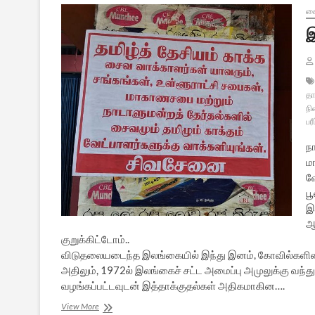
ச
இ
தா
நி
பரீ
ந
ம
வ
ப
இந
ஆன
குறுக்கிட்டோம்..
விடுதலையடைந்த இலங்கையில் இந்து இனம், கோவில்களின்மீ
அதிலும், 1972ல் இலங்கைச் சட்ட அமைப்பு அமுலுக்கு வந்து,
வழங்கப்பட்டவுடன் இத்தாக்குதல்கள் அதிகமாகின….
இலங்கை
View More