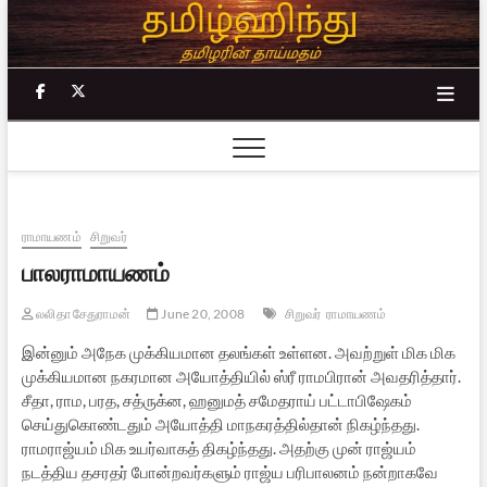
Skip
to
content
facebook
twitter
ராமாயணம்
சிறுவர்
பாலராமாயணம்
லலிதா சேதுராமன்
June 20, 2008
சிறுவர்
ராமாயணம்
இன்னும் அநேக முக்கியமான தலங்கள் உள்ளன. அவற்றுள் மிக மிக
முக்கியமான நகரமான அயோத்தியில் ஸ்ரீ ராமபிரான் அவதரித்தார்.
சீதா, ராம, பரத, சத்ருக்ன, ஹனுமத் சமேதராய் பட்டாபிஷேகம்
செய்துகொண்டதும் அயோத்தி மாநகரத்தில்தான் நிகழ்ந்தது.
ராமராஜ்யம் மிக உயர்வாகத் திகழ்ந்தது. அதற்கு முன் ராஜ்யம்
நடத்திய தசரதர் போன்றவர்களும் ராஜ்ய பரிபாலனம் நன்றாகவே