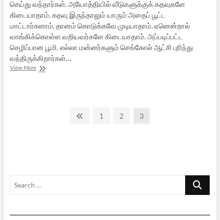
செய்து வந்தார்கள். அயோத்தியில் வீடுகளுக்குக் கதவுகளே
கிடையாதாம். கதவு இருந்தாலும் யாரும் அதைப் பூட்ட
மாட்டார்களாம். தானம் கொடுக்கவே முடியாதாம். ஏனென்றால்
வாங்கிக்கொள்ள வறியவர்களே கிடையாதாம். அப்படிப்பட்ட
செழிப்பான பூமி. எல்லா மன்னர்களும் செங்கோல் ஆட்சி புரிந்து
வந்திருக்கிறார்கள்…
பாலராமாயணம்
View More
Posts
Previous
Page
Page
Page
1
2
3
page
pagination
Search
…