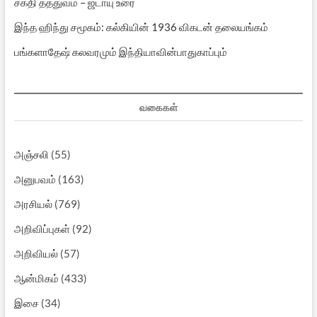
சக்தி தத்துவம் – ஜடாயு உரை
இந்த ஹிந்து சமூகம்: கல்கியின் 1936 விகடன் தலையங்கம்
பங்களாதேஷ் கலவரமும் இந்தியாவின்பாதுகாப்பும்
வகைகள்
அஞ்சலி
(55)
அனுபவம்
(163)
அரசியல்
(769)
அறிவிப்புகள்
(92)
அறிவியல்
(57)
ஆன்மிகம்
(433)
இசை
(34)