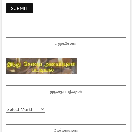
சமூகசேவை
முந்தைய பதிவுகள்
முந்தைய
பதிவுகள்
அண்மையவை