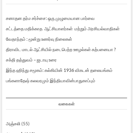
சனாதன தர்ம சர்ச்சை: ஒரு முழுமையான பார்வை
சட்டத்தை மதிக்காத ஆட்சியாளர்கள் மற்றும் அரசியல்வாதிகள்
வேதாந்தம் : மூன்று உணர்வு நிலைகள்
திராவிட மாடல் ஆட்சியில் நடைபெற்ற ஊழல்கள் கற்பனையா ?
சக்தி தத்துவம் – ஜடாயு உரை
இந்த ஹிந்து சமூகம்: கல்கியின் 1936 விகடன் தலையங்கம்
பங்களாதேஷ் கலவரமும் இந்தியாவின்பாதுகாப்பும்
வகைகள்
அஞ்சலி
(55)