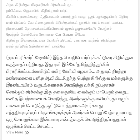
அரசு
கிறிஸ்தவ மிஷனரிகள்
அகஸ்டின்
மூட
நம்பிக்கை
ஜெனஸிஸ்
கிறிஸ்தவம்
பார்ட்
கிளிங்
புராணக்கதை
ஆதியாகமம்
வரலாற்றுக் கதை
யூதப் பழங்குடியினர்
அறிவு
மரம்
பிரம்மம்
கொள்கை முரண்
கிறிஸ்தவர்கள்
லூசிபர்
கார்ல் சாகன்
கலப்பட
நிலைப்பாடு
தொலைக்காட்சிப் பிரசாரம்
முதல் ஒழுக்கக்கேடு
பிரபஞ்சத்
தோற்றம்
சொல்பேச்சு கேளாமை
Carl Sagan
இயேசு
கிறிஸ்து
இறைதண்டனை
டெனிஸ் டிடெராட்
cosmos
கர்த்தர்
கிறிஸ்தவ
மதம்
தார்மீகப் பிரச்சினைகள்
யாஹ்வே
(மூலம்: ரிச்சர்ட் ஷேனிக்) இந்த மொழிபெயர்ப்புக் கட்டுரை கிறிஸ்துவ
மதத்தைப் பற்றியது. இது ஏன் இங்கே ‘தமிழ்ஹிந்து’வில்
பிரசுரிக்கப்படவேண்டும் என்ற கேள்வி எழலாம்… அதுவும் நிரந்தர
உண்மைகளை புனித ஆவியிடமிருந்து பெற்று கிறிஸ்துவ மக்களுக்கு
இரண்டாயிரம் வருடங்களாகக் கொடுத்து வந்திருப்பதாகச்
சொல்லும் சர்ச்சுக்கு இது தலைகுனிய வைக்கும் மாபெரும் தவறு…
மனித இயற்கையைக் கொடுத்து, அவர்களுக்கு வலியும், துயரமும்
சாவையும் கொடுத்து, ஒட்டுமொத்தமாக அவர்களது
சந்ததிகளுக்கும் மிருகங்களுக்கும் அவர்கள் பொறுப்பேற்க முடியாத
ஒரு செயலுக்காக இவ்வளவு கஷ்டத்தைக் கொடுத்திருப்பதுதான்
ஒழுக்கம் கெட்ட செயல்…
“முதல்
View More
பாவ”க்