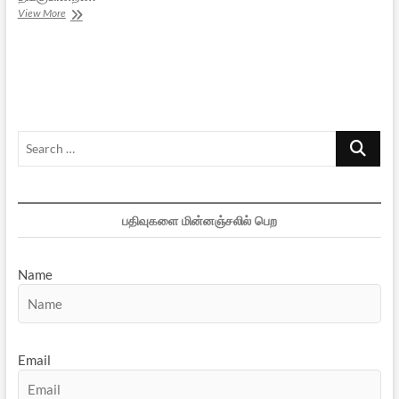
ஹலால்
View More
கறியா
ஜட்கா
கறியா?
Search
…
பதிவுகளை மின்னஞ்சலில் பெற
Name
Email