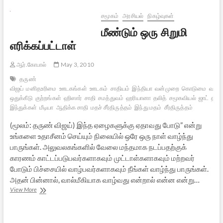
குறிப்புகளும்
சமூகம்
அரசியல்
நிகழ்வுகள்
மீண்டும் ஒரு சிறுமி
எரிக்கப்பட்டாள்
ஆர்.கோபால்
May 3, 2010
தருண்
விஜய்
மனிதஉரிமை
ஊடகங்கள்
ஊடகம்
சாதியம்
இந்தியா
வன்முறை
கொடுமை
வால்ம
ஒதுக்கீடு
குற்றங்கள்
ஹிஸார்
சாதி
சமத்துவம்
ஹரியானா
தலித்
சமூகவியல்
ஜாட்
தாழ்
இந்துக்கள்
மீடியா
ஆதிக்க சாதி
மதச் சீர்திருத்தம்
இந்து மதம்
சீர்திருத்தம்
(மூலம்: தருண் விஜய்) இந்த ஏழைகளுக்கு ஏதாவது போடு” என்று
உங்களை உதாசீனம் செய்யும் நிலையில் ஒரே ஒரு நாள் வாழ்ந்து
பாருங்கள். அலுவலகங்களில் வேலை மந்தமாக நடப்பதற்குக்
காரணம் காட்டப்படுபவர்களாகவும் முட்டாள்களாகவும் மற்றவர்
போடும் பிச்சையில் வாழ்பவர்களாகவும் நீங்கள் வாழ்ந்து பாருங்கள்.
அதன் பின்னால், வால்மீகியாக வாழ்வது என்றால் என்ன என்று…
மீண்டும்
View More
ஒரு
சிறுமி
எரிக்கப்பட்டாள்