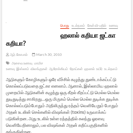
பறவை
இனம்
–
பரிணாமவியலின்
இன்னொரு
பொது
உடல்நலம்
கேள்வி-பதில்
உணவு
வெற்றி!
ஹலால் கறியா ஜட்கா
கறியா?
ஆர்.கோபால்
March 30, 2010
அசைவ உணவு
மாமிச
உணவு
இஸ்லாம்
விலங்குகள்
ஆரோக்கியம்
நோய்கள்
ஹலால்
உயிர்
உடல்நலம்
ஆடுகளும் கோழிகளும் ஒரே வீச்சில் கழுத்து துண்டாக்கப்பட்டு
கொல்லப்படுவதை ஜட்கா எனலாம். ஆனால், இஸ்லாமிய ஹலால்
முறையில் ஆடுகளின் கழுத்து ஒரு கீறல் கீறப்பட்டு மெல்ல மெல்ல
துடிதுடித்து சாகிறது…ஒரு மிருகம் மெல்ல மெல்ல துடிக்க துடிக்க
கொல்லப்படும்போதும் அதிலிருந்து ரத்தம் வெளியேறும் போதும்
அதன் உடலின் செல்களில் விஷங்கள் (toxins) உருவாக்கப்
படுகின்றன. அது உடலில் உள்ள ரத்தத்தில் கலந்து ஓரளவு
வெளியேறினாலும், பல விஷங்கள் அதன் கறிப்பகுதிகளில்
தங்குகின்றன.