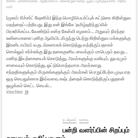
கிளிங்
புராணக்கதை
ஆதியாகமம்
வரலாற்றுக் கதை
யூதப் பழங்குடியினர்
அறிவு
மரம்
(மூலம்: ரிச்சர்ட் ஷேனிக்) இந்த மொழிபெயர்ப்புக் கட்டுரை கிறிஸ்துவ
மதத்தைப் பற்றியது. இது ஏன் இங்கே ‘தமிழ்ஹிந்து’வில்
பிரசுரிக்கப்படவேண்டும் என்ற கேள்வி எழலாம்… அதுவும் நிரந்தர
உண்மைகளை புனித ஆவியிடமிருந்து பெற்று கிறிஸ்துவ மக்களுக்கு
இரண்டாயிரம் வருடங்களாகக் கொடுத்து வந்திருப்பதாகச்
சொல்லும் சர்ச்சுக்கு இது தலைகுனிய வைக்கும் மாபெரும் தவறு…
மனித இயற்கையைக் கொடுத்து, அவர்களுக்கு வலியும், துயரமும்
சாவையும் கொடுத்து, ஒட்டுமொத்தமாக அவர்களது
சந்ததிகளுக்கும் மிருகங்களுக்கும் அவர்கள் பொறுப்பேற்க முடியாத
ஒரு செயலுக்காக இவ்வளவு கஷ்டத்தைக் கொடுத்திருப்பதுதான்
ஒழுக்கம் கெட்ட செயல்…
“முதல்
View More
பாவ”க்
கொள்கையின்
அபத்தம்
–
1
உடல்நலம்
உணவு
பன்றி வளர்ப்பின் சிறப்பும்
சமையல் குறிப்புகளும்