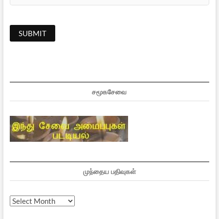
சமூகசேவை
முந்தைய பதிவுகள்
முந்தைய
பதிவுகள்