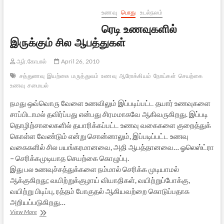
உணவு
பொது
உடல்நலம்
ரெடி உணவுகளில்
இருக்கும் சில ஆபத்துகள்
ஆர்.கோபால்
April 26, 2010
சத்துணவு
இயற்கை
மருத்துவம்
உணவு
ஆரோக்கியம்
நோய்கள்
செயற்கை
உணவு
சமையல்
நமது ஒவ்வொரு வேளை உணவிலும் இப்படிப்பட்ட தயார் உணவுகளை
சாப்பிடாமல் தவிர்ப்பது என்பது சிரமமாகவே ஆகிவருகிறது. இப்படி
தொழிற்சாலைகளில் தயாரிக்கப்பட்ட உணவு வகைகளை குறைத்துக்
கொள்ள வேண்டும் என்று சொன்னாலும், இப்படிப்பட்ட உணவு
வகைகளில் சில பயங்கரமானவை, அதி ஆபத்தானவை… ஓலெஸ்ட்ரா
– செரிக்கமுடியாத செயற்கை கொழுப்பு.
இது பல உணவுச்சத்துக்களை நம்மால் செரிக்க முடியாமல்
ஆக்குகிறது; வயிற்றுக்குழாய் வியாதிகள், வயிற்றுப்போக்கு,
வயிற்று பிடிப்பு, ரத்தம் போகுதல் ஆகியவற்றை கொடுப்பதாக
அறியப்படுகிறது…
ரெடி
View More
உணவுகளில்