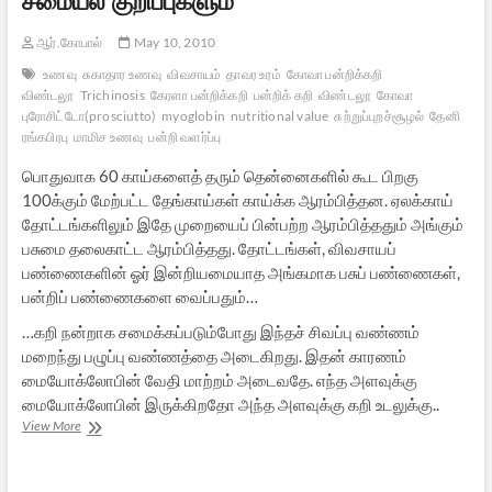
ஆர்.கோபால்
May 10, 2010
உணவு
சுகாதார உணவு
விவசாயம்
தாவர உரம்
கோவா பன்றிக்கறி
விண்டலூ
Trichinosis
கேரளா பன்றிக்கறி
பன்றிக் கறி
விண்டலூ
கோவா
புரோசிட்டோ(prosciutto)
myoglobin
nutritional value
சுற்றுப்புறச்சூழல்
தேனி
ரங்கபிரபு
மாமிச உணவு
பன்றி வளர்ப்பு
பொதுவாக 60 காய்களைத் தரும் தென்னைகளில் கூட பிறகு
100க்கும் மேற்பட்ட தேங்காய்கள் காய்க்க ஆரம்பித்தன. ஏலக்காய்
தோட்டங்களிலும் இதே முறையைப் பின்பற்ற ஆரம்பித்ததும் அங்கும்
பசுமை தலைகாட்ட ஆரம்பித்தது. தோட்டங்கள், விவசாயப்
பண்ணைகளின் ஓர் இன்றியமையாத அங்கமாக பசுப் பண்ணைகள்,
பன்றிப் பண்ணைகளை வைப்பதும்…
…கறி நன்றாக சமைக்கப்படும்போது இந்தச் சிவப்பு வண்ணம்
மறைந்து பழுப்பு வண்ணத்தை அடைகிறது. இதன் காரணம்
மையோக்லோபின் வேதி மாற்றம் அடைவதே. எந்த அளவுக்கு
மையோக்லோபின் இருக்கிறதோ அந்த அளவுக்கு கறி உடலுக்கு..
பன்றி
View More
வளர்ப்பின்
சிறப்பும்
சமையல்