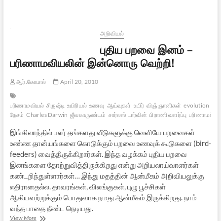
இருக்கும்
சில
ஆபத்துகள்
அறிவியல்
புதிய பறவை இனம் –
பரிணாமவியலின் இன்னொரு வெற்றி!
ஆர்.கோபால்
April 20, 2010
பரிணாமவியல்
சிருஷ்டி
உயிரியல்
உணவு
ஆய்வுகள்
உயிர்
விஞ்ஞானிகள்
evolution
இய
நேசம்
Charles Darwin
ஜீவகாருண்யம்
சார்லஸ் டார்வின்
பிராணி வளர்ப்பு
பரிணாமக் 
இங்கிலாந்தில் பலர் தங்களது வீடுகளுக்கு வெளியே பறவைகள்
உண்ண தான்யங்களை கொடுக்கும் பறவை உணவுக் கூடுகளை (bird-
feeders) வைத்திருக்கிறார்கள். இந்த வழக்கம் புதிய பறவை
இனங்களை தோற்றுவித்திருக்கிறது என்று அறியலாய்வாளர்கள்
கண்டறிந்துள்ளார்கள்… இந்து மதத்தின் ஆன்மீகம் அறிவியலுக்கு
எதிரானதல்ல. தாவரங்கள், விலங்குகள், புழு பூச்சிகள்
ஆகியவற்றுக்கும் பொதுவாக நமது ஆன்மீகம் இருக்கிறது. நாம்
வந்த பாதை நீண்ட நெடியது.
புதிய
View More