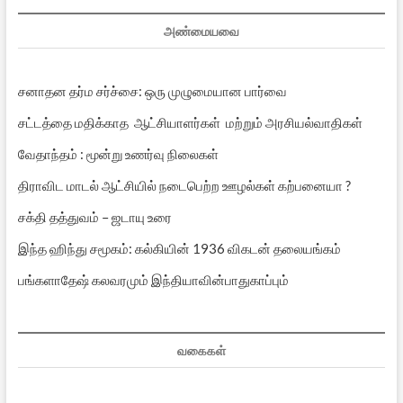
அண்மையவை
சனாதன தர்ம சர்ச்சை: ஒரு முழுமையான பார்வை
சட்டத்தை மதிக்காத ஆட்சியாளர்கள் மற்றும் அரசியல்வாதிகள்
வேதாந்தம் : மூன்று உணர்வு நிலைகள்
திராவிட மாடல் ஆட்சியில் நடைபெற்ற ஊழல்கள் கற்பனையா ?
சக்தி தத்துவம் – ஜடாயு உரை
இந்த ஹிந்து சமூகம்: கல்கியின் 1936 விகடன் தலையங்கம்
பங்களாதேஷ் கலவரமும் இந்தியாவின்பாதுகாப்பும்
வகைகள்