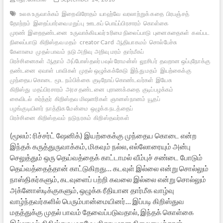
உலக உருவாக்கம்
இறைவிரோதம்
யாஹ்வே
வரலாற்றுக் கதை
பிரபஞ்சத்
தோற்றம்
இறைப்பார்வை மறுப்பு
ஊடகப் பொய்ப்பிரசாரம்
கொள்கை
முரண்
இறைதண்டனை
உருவாக்கியவர் உரிமை நிலைப்பாடு
புனைகதைகள்
கலப்பட
நிலைப்பாடு
கிறிஸ்தவ மதம்
creator Card
ஆதியாகமம்
சொல்பேச்சு
கேளாமை
முதல் பாவம்
நடு அறிவு
அறிவு மரம்
தார்மீகப்
பிரச்சினைகள்
ஆதாம்
அப்போஸ்தலர் பவுல் ரோமன்ஸ்
லூசிபர்
தவறான ஒப்புநோக்கு
தண்டனை
ஏவாள்
பாவிகள்
முதல் ஒழுக்கக்கேடு
இந்து மதம்
இயற்கைக்கு
முந்தைய கொடை
மூட நம்பிக்கை
குடிநோய் கொண்டவர்கள்
இயேசு
கிறிஸ்து
மதப்பிரசாரம்
அரச தண்டனை
புராணக்கதை
குடிப்பழக்கம்
கைவிடல்
கர்த்தர்
கிறிஸ்தவ மிஷனரிகள்
ஞானஸ்நானம்
யூதப்
பழங்குடியினர்
நாத்திக மேன்மை
ஒழுக்க நடத்தைப்
பிரச்சினை
கிறிஸ்தவம்
நடுநரகம்
கிறிஸ்தவர்கள்
(மூலம்: ரிச்சர்ட் ஷேனிக்) இயற்கைக்கு முந்தைய கொடை என்ற
இந்தக் கருத்துருவாக்கம், மிகவும் நல்ல, எல்லோரையும் அன்பு
செலுத்தும் ஒரு தெய்வத்தைக் காட்டாமல் வீம்புச் சண்டை போடும்
தெய்வத்தைத்தான் காட்டுகிறது… கடவுள் இல்லை என்று சொல்லும்
நாஸ்திகர்களும், கடவுளைப் பற்றி கவலை இல்லை என்று சொல்லும்
அக்னோஸ்டிக்குகளும், ஒழுக்க ரீதியான தார்மீக வாழ்வு
வாழ்ந்தவர்களில் பெரும்பான்மையினர்… இப்படி கிறிஸ்துவ
மதத்துக்கு முதல் பாவம் தேவைப்படுவதால், இந்தக் கொள்கை
இல்லாமல் கிறிஸ்துவ மதமே பரிதாபமான நிலையைத்தான்