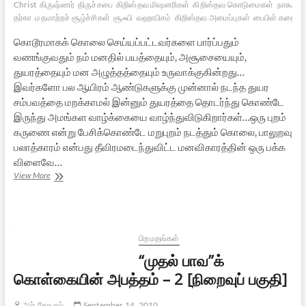
Christ
கிருஷ்ணர்
திருச்சபை
கிறிஸ்தவ மிஷனரிகள்
கிறிஸ்தவ கொடுமைகள்
நாகூர்
தர்கா
மதமாற்றச் சூழ்ச்சிகள்
சூஃபி
வஹாபிசம்
கிறிஸ்தவ அமைப்புகள்
பைபிள் கதை
கொடூரமாகக் கொலை செய்யப்பட்டவர்களை பார்ப்பதும்
வணங்குவதும் நம் மனதில் பயத்தையும், அசூசையையும்,
துயரத்தையும் மன அழுத்தத்தையும் உருவாக்குகின்றது…
இவர்களோ பல ஆயிரம் ஆண்டுகளுக்கு முன்னால் நடந்த துயர
சம்பவத்தை மறக்காமல் இன்னும் துயரத்தை தொடர்ந்து கொண்டே
இருந்து அமங்கள வாழ்க்கையை வாழ்ந்துவிடுகிறார்கள்…ஒரு புறம்
கருணை என்று பேசிக்கொண்டே மறுபுறம் நடத்தும் கொலை, பாலுறவு
பலாத்காரம் என்பது தீவிரமடைந்துவிட்ட மனவிகாரத்தின் ஒரு பக்க
விளைவே…
இயேசுவை
View More
இந்துக்கள்
கும்பிடலாமா?
பிறமதங்கள்
“முதல் பாவ”க்
கொள்கையின் அபத்தம் – 2 [நிறைவுப் பகுதி]
ஆர்.கோபால்
September 14, 2010