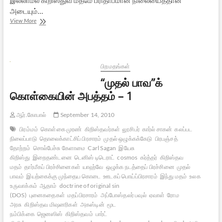
அடையும்…
“முதல்
View More
பாவ”க்
கொள்கையின்
அபத்தம்
–
2
பிறமதங்கள்
[நிறைவுப்
“முதல் பாவ”க்
பகுதி]
கொள்கையின் அபத்தம் – 1
ஆர்.கோபால்
September 14, 2010
பிரம்மம்
கொள்கை முரண்
கிறிஸ்தவர்கள்
லூசிபர்
கார்ல் சாகன்
கலப்பட
நிலைப்பாடு
தொலைக்காட்சிப் பிரசாரம்
முதல் ஒழுக்கக்கேடு
பிரபஞ்சத்
தோற்றம்
சொல்பேச்சு கேளாமை
Carl Sagan
இயேசு
கிறிஸ்து
இறைதண்டனை
டெனிஸ் டிடெராட்
cosmos
கர்த்தர்
கிறிஸ்தவ
மதம்
தார்மீகப் பிரச்சினைகள்
யாஹ்வே
ஒழுக்க நடத்தைப் பிரச்சினை
முதல்
பாவம்
இயற்கைக்கு முந்தைய கொடை
ஊடகப் பொய்ப்பிரசாரம்
இந்து மதம்
உலக
உருவாக்கம்
ஆதாம்
doctrine of original sin
(DOS)
புனைகதைகள்
மதப்பிரசாரம்
அப்போஸ்தலர் பவுல்
ஏவாள்
ரோம
அரசு
கிறிஸ்தவ மிஷனரிகள்
அகஸ்டின்
மூட
நம்பிக்கை
ஜெனஸிஸ்
கிறிஸ்தவம்
பார்ட்