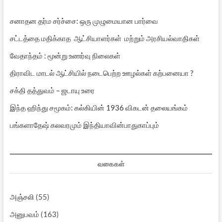
சனாதன தர்ம சர்ச்சை: ஒரு முழுமையான பார்வை
சட்டத்தை மதிக்காத ஆட்சியாளர்கள் மற்றும் அரசியல்வாதிகள்
வேதாந்தம் : மூன்று உணர்வு நிலைகள்
திராவிட மாடல் ஆட்சியில் நடைபெற்ற ஊழல்கள் கற்பனையா ?
சக்தி தத்துவம் – ஜடாயு உரை
இந்த ஹிந்து சமூகம்: கல்கியின் 1936 விகடன் தலையங்கம்
பங்களாதேஷ் கலவரமும் இந்தியாவின்பாதுகாப்பும்
வகைகள்
அஞ்சலி
(55)
அனுபவம்
(163)