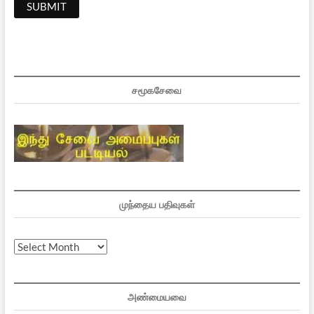
சமூகசேவை
முந்தைய பதிவுகள்
முந்தைய
பதிவுகள்
அண்மையவை