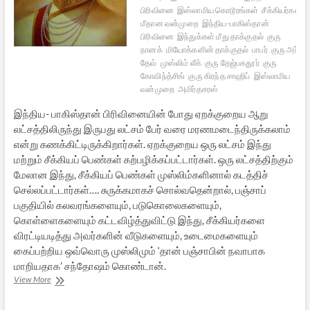
பிரிவினை
இஸ்லாமிய கொடூரங்கள்
சீக்கியர்கள்
மீதான வன்முறை
இந்திய-பாகிஸ்தான்
பிரிவினை
இந்துக்கள் மீது தாக்குதல்
குரு
நானக்
மியோக்களின் தாக்குதல்
பாபர்
குரு அர்ஜூ
தேவ்
முஸ்லிம் லீக்
குரு தேஜ்பகதூர்
குரு
கோவிந்த்சிங்
குரு கிரந்த சாஹிப்
இஸ்லாமிய
வன்முறை
அமிர்தசரஸ்
இந்திய- பாகிஸ்தான் பிரிவினையின் போது ஏறக்குறைய ஆறு
லட்சத்திலிருந்து இருபது லட்சம் பேர் வரை மரணமடைந்திருக்கலாம்
என்று கணக்கிட்டிருக்கிறார்கள். ஏறக்குறைய ஒரு லட்சம் இந்து
மற்றும் சீக்கியப் பெண்கள் கற்பழிக்கப்பட்டார்கள். ஒரு லட்சத்திற்கும்
மேலான இந்து, சீக்கியப் பெண்கள் முஸ்லிம்களினால் கடத்திச்
செல்லப்பட்டார்கள்…. சுருக்கமாகச் சொல்வதென்றால், பஞ்சாப்
பகுதியில் கலவரங்களையும், படுகொலைகளையும்,
கொள்ளைகளையும் கட்டவிழ்த்துவிட்டு இந்து, சீக்கியர்களை
விரட்டியடித்து அவர்களின் வீடுகளையும், உடைமைகளையும்
கைப்பற்றிய ஒவ்வொரு முஸ்லிமும் ‘தான் பஞ்சாபின் நவாபாக
மாறியதாக’ சந்தோஷம் கொண்டான்.
வன்முறையே
View More
வரலாறாய்…-
27